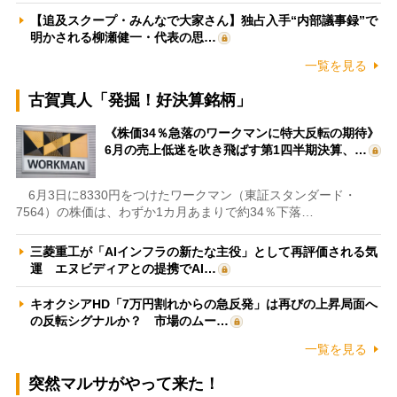
【追及スクープ・みんなで大家さん】独占入手“内部議事録”で
明かされる柳瀬健一・代表の思…
一覧を見る
古賀真人「発掘！好決算銘柄」
《株価34％急落のワークマンに特大反転の期待》
6月の売上低迷を吹き飛ばす第1四半期決算、…
6月3日に8330円をつけたワークマン（東証スタンダード・
7564）の株価は、わずか1カ月あまりで約34％下落…
三菱重工が「AIインフラの新たな主役」として再評価される気
運 エヌビディアとの提携でAI…
キオクシアHD「7万円割れからの急反発」は再びの上昇局面へ
の反転シグナルか？ 市場のムー…
一覧を見る
突然マルサがやって来た！