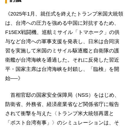
《2025年1月、就任式を終えたトランプ米国大統領
は、台湾への圧力を強める中国に対抗するため、
F15EX戦闘機、巡航ミサイル「トマホーク」の供
与など台湾への軍事支援を発表し、日米は合同演
習を実施して米国のミサイル駆逐艦と自衛隊の護
衛艦が台湾海峡を通過した。それに反発した習近
平・国家主席は台湾海峡を封鎖し、「臨検」を開
始──》
首相官邸の国家安全保障局（NSS）をはじめ、
防衛省、外務省、経済産業省など関係省庁に報告
されて衝撃を与えた〈トランプ米大統領再選と
「ポスト台湾有事」〉のシミュレーションは、そ