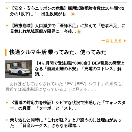
【安全・安心ニッポンの危機】採用試験受験者数は10年間で2
分の1以下に！ 出生数減がも…
【医療崩壊】人口減少で「医師不足」に加えて「患者不足」に
見舞われ地域医療が限界に 今後…
一覧を見る
快適クルマ生活 乗ってみた、使ってみた
【4ヶ月間で受注累計6000台】BEV普及の障壁と
なる「航続距離の不安」「充電のストレス」解
消…
あれほどもてはやされていた「EV（BEV）シフト」の潮流も、
最近では減速基調になっているように見える。…
《雪道の対応力を検証》シビアな状況で実感した「フォレスタ
ー」の真価 「ターボ」と「スト…
乗り込むと同時に「これが軽？」と戸惑うのには理由があっ
た 「日産ルークス」さらなる躍進…