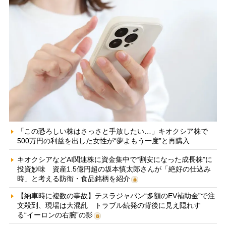
「この恐ろしい株はさっさと手放したい…」キオクシア株で
500万円の利益を出した女性が“夢よもう一度”と再購入
キオクシアなどAI関連株に資金集中で“割安になった成長株”に
投資妙味 資産1.5億円超の坂本慎太郎さんが「絶好の仕込み
時」と考える防衛・食品銘柄を紹介
【納車時に複数の事故】テスラジャパン“多額のEV補助金”で注
文殺到、現場は大混乱 トラブル続発の背後に見え隠れす
る“イーロンの右腕”の影