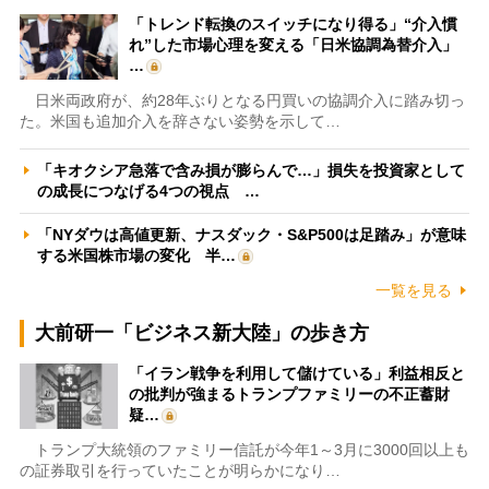
「トレンド転換のスイッチになり得る」“介入慣
れ”した市場心理を変える「日米協調為替介入」
…
日米両政府が、約28年ぶりとなる円買いの協調介入に踏み切っ
た。米国も追加介入を辞さない姿勢を示して…
「キオクシア急落で含み損が膨らんで…」損失を投資家として
の成長につなげる4つの視点 …
「NYダウは高値更新、ナスダック・S&P500は足踏み」が意味
する米国株市場の変化 半…
一覧を見る
大前研一「ビジネス新大陸」の歩き方
「イラン戦争を利用して儲けている」利益相反と
の批判が強まるトランプファミリーの不正蓄財
疑…
トランプ大統領のファミリー信託が今年1～3月に3000回以上も
の証券取引を行っていたことが明らかになり…