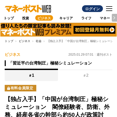
ログイン
トップ
投資
ビジネス
キャリア
ライフ
マネー
トップ
ビジネス
社会
【独占入手】「中国が台湾制圧」極秘シミュレーショ
ビジネス
2025.01.29 07:01
週刊ポスト
「習近平の台湾制圧」極秘シミュレーション
1
2
＃
＃
有料会員限定
【独占入手】「中国が台湾制圧」極秘シ
ミュレーション 閣僚経験者、防衛、外
務、経産各省の幹部ら約50人が政策討