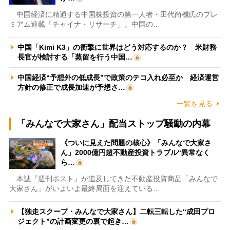
中国経済に精通する中国株投資の第一人者・田代尚機氏のプレ
ミアム連載「チャイナ・リサーチ」。中国の…
中国「Kimi K3」の衝撃に世界はどう対応するのか？ 米財務
長官が検討する「蒸留を行う中国…
中国経済“予想外の低成長”で政策のテコ入れ必至か 経済運営
方針の修正で成長加速が予想さ…
一覧を見る
「みんなで大家さん」配当ストップ騒動の内幕
《ついに見えた問題の核心》「みんなで大家さ
ん」2000億円超不動産投資トラブル“異常なく
ら…
本誌『週刊ポスト』が追及してきた不動産投資商品「みんなで
大家さん」がいよいよ最終局面を迎えている…
【独走スクープ・みんなで大家さん】二転三転した“成田プロ
ジェクト”の計画変更の裏で起き…