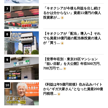
「キオクシアが今後も利益を出し続け
7
るかは分からない」資産11億円の個人
投資家が…
【キオクシアが「配当」導入へ】それ
8
でも資産10億円超の配当株投資の達人
が「買う…
【世帯年収別・東京23区マンション
9
「狙い目駅」を大公開】年収500万円、
700万円で…
《利益は年5億円前後》住み込みバイト
10
から“ギガ大家さん”となった資産200億
円税理…