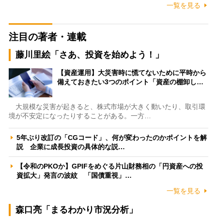
一覧を見る
注目の著者・連載
藤川里絵「さあ、投資を始めよう！」
【資産運用】大災害時に慌てないために平時から
備えておきたい3つのポイント「資産の棚卸し…
大規模な災害が起きると、株式市場が大きく動いたり、取引環
境が不安定になったりすることがある。一方…
5年ぶり改訂の「CGコード」、何が変わったのかポイントを解
説 企業に成長投資の具体的な説…
【令和のPKOか】GPIFをめぐる片山財務相の「円資産への投
資拡大」発言の波紋 「国債重視」…
一覧を見る
森口亮「まるわかり市況分析」