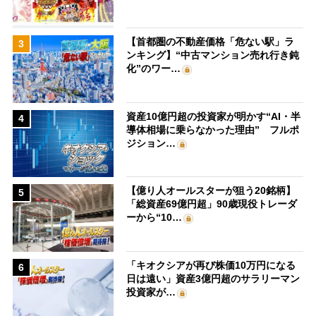
【首都圏の不動産価格「危ない駅」ラ
3
ンキング】“中古マンション売れ行き鈍
化”のワー…
資産10億円超の投資家が明かす“AI・半
4
導体相場に乗らなかった理由” フルポ
ジション…
【億り人オールスターが狙う20銘柄】
5
「総資産69億円超」90歳現役トレーダ
ーから“10…
「キオクシアが再び株価10万円になる
6
日は遠い」資産3億円超のサラリーマン
投資家が…