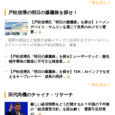
一覧を見る
戸松信博の明日の爆騰株を探せ！
【戸松信博氏「明日の爆騰株」を探せ】トーメン
デバイス：サムスンを通じて世界のAIメモリ需
要…
新聞や雑誌など多数の金融メディアに出演するグローバルリン
クアドバイザーズ代表の戸松信博氏が、最新…
【戸松信博氏「明日の爆騰株」を探せ】レーザーテック：最先
端半導体の製造に不可欠な検査装…
【戸松信博氏「明日の爆騰株」を探せ】TDK：AIインフラを支
えるキープレーヤー 成長の再評…
一覧を見る
田代尚機のチャイナ・リサーチ
厳しい経済情勢をどう打開するか？中国の下半期
の「経済運営方針」を読み解く 需要不足対策
が…