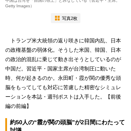
中国は台湾を「自国の領土」とみなしている（習近平・主席。
Getty Images）
写真2枚
トランプ米大統領の返り咲きに韓国内乱、日本
の政権基盤の弱体化。そうした米国、韓国、日本
の政治的混乱に乗じて動き出そうとしているのが
中国だ。習近平・国家主席が台湾制圧に動いた
時、何が起きるのか。永田町・霞が関の優秀な頭
脳をもってしても対応に苦慮した精密なシミュレ
ーションを本誌・週刊ポストは入手した。
【前後
編の前編】
約50人の“霞が関の頭脳”が2日間にわたって
討議