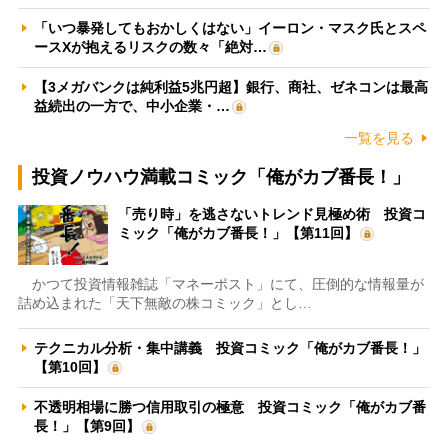
「いつ暴発してもおかしくはない」イーロン・マスク氏とスペ
ースXが抱えるリスクの数々「絶対…
【3メガバンクは純利益5兆円超】銀行、商社、ゼネコンは最高
益続出の一方で、中小企業・…
一覧を見る
投資ノウハウ満載コミック「俺がカブ番長！」
「売り時」を逃さないトレンド見極め術 投資コ
ミック「俺がカブ番長！」【第11回】
かつて投資情報雑誌「マネーポスト」にて、圧倒的な情報量が
詰め込まれた「天下無敵の株コミック」とし…
テクニカル分析・集中講義 投資コミック「俺がカブ番長！」
【第10回】
不透明相場に勝つ信用取引の極意 投資コミック「俺がカブ番
長！」【第9回】