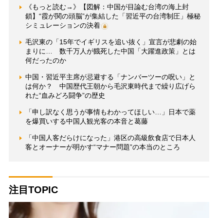
《もっと読む→》【図解：中国が目論む台湾の海上封
鎖】“霞が関の頭脳”が集結した「習近平の台湾制圧」極秘
シミュレーションの決着
毛沢東の「15年でイギリスを追い抜く」宣言が悲劇の始
まりに… 数千万人が餓死した中国「大躍進政策」とは
何だったのか
中国・習近平主席が忌避する「ナンバーツーの呪い」と
は何か？ 中国歴代王朝から毛沢東時代まで繰り広げら
れた“血みどろ闘争”の歴史
「申し訳なく思うが事情もわかってほしい…」日本で薬
を爆買いする中国人観光客の本音と葛藤
「中国人客だらけになった」港区の高級飲食店で日本人
客とオーナーが明かす“マナー問題”の本当のところ
注目TOPIC