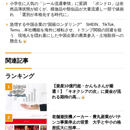
小学生に人気の「シール流通事情」に変調 「ボンドロ」は依
然品薄状態が続くが、模倣品や類似品が大量流通し一部で値崩
れ 「選別が本格化する時代に」
急増する中国企業の“国籍ロンダリング” SHEIN、TikTok、
Temu…本社機能を海外に移転させ、トランプ関税の回避を狙
う 現地人を隠れ蓑にした中国企業の農業参入・土地取得への
懸念も
関連記事
ランキング
【資産10億円超・かんちさんが厳
1
選！】「キオクシアの次」に資金が流
れる期待の高…
老舗遊技機メーカー・豊丸産業がパチ
2
ンコ事業停止の背景 大手と中小の格
差拡大に拍車…