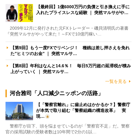
【最終回】1億6000万円の負債と引き換えに手に
入れたプライスレスな経験 ｜ 突然マルサがや…
2009年12月に発行された元FXトレーダー・磯貝清明氏の著書
『突然マルサがやって来た！～FXで10億円稼い…
【第9回】もう一度FXでリベンジ！ 種銭は差し押さえを免れ
た”ヒミツのお金” ｜ 突然マルサ…
【第8回】年利はなんと14.6％！ 毎日5万円超の延滞税が積み
上がっていく ｜ 突然マルサ…
一覧を見る
河合雅司「人口減少ニッポンの活路」
【「警察官離れ」に歯止めはかかるか？】警察庁
が本気で取り組む「警察組織の構造改革」 実
現…
警察庁が目下、頭を悩ませているのが「警察官不足」だ。警察
官の採用試験の受験者数は10年間で2分の1以…