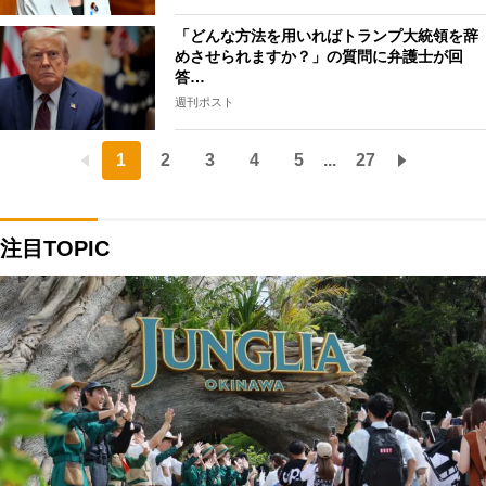
「どんな方法を用いればトランプ大統領を辞
めさせられますか？」の質問に弁護士が回
答…
週刊ポスト
1
2
3
4
5
...
27
注目TOPIC