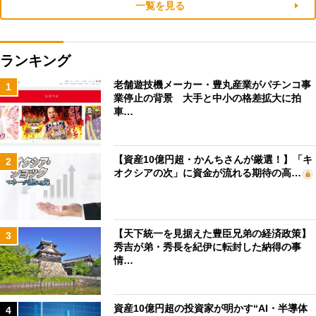
一覧を見る
ランキング
老舗遊技機メーカー・豊丸産業がパチンコ事
1
業停止の背景 大手と中小の格差拡大に拍
車…
【資産10億円超・かんちさんが厳選！】「キ
2
オクシアの次」に資金が流れる期待の高…
【天下統一を見据えた豊臣兄弟の経済政策】
3
秀吉が弟・秀長を紀伊に転封した納得の事
情…
資産10億円超の投資家が明かす“AI・半導体
4