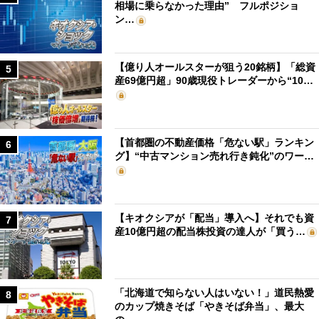
相場に乗らなかった理由” フルポジショ
ン…
【億り人オールスターが狙う20銘柄】「総資
5
産69億円超」90歳現役トレーダーから“10…
【首都圏の不動産価格「危ない駅」ランキン
6
グ】“中古マンション売れ行き鈍化”のワー…
【キオクシアが「配当」導入へ】それでも資
7
産10億円超の配当株投資の達人が「買う…
「北海道で知らない人はいない！」道民熱愛
8
のカップ焼きそば「やきそば弁当」、最大