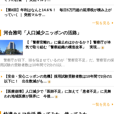
【第8回】年利はなんと14.6％！ 毎日5万円超の延滞税が積み上が
っていく ｜ 突然マルサ…
一覧を見る
河合雅司「人口減少ニッポンの活路」
【「警察官離れ」に歯止めはかかるか？】警察庁が本
気で取り組む「警察組織の構造改革」 実現…
警察庁が目下、頭を悩ませているのが「警察官不足」だ。警察官の採
用試験の受験者数は10年間で2分の1以…
【安全・安心ニッポンの危機】採用試験受験者数は10年間で2分の1
以下に！ 出生数減がも…
【医療崩壊】人口減少で「医師不足」に加えて「患者不足」に見舞
われ地域医療が限界に 今後…
一覧を見る