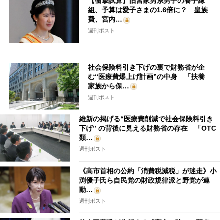
【衝撃試算】旧宮家男系男子の養子縁
組、予算は愛子さまの1.6倍に？ 皇族
費、宮内…
週刊ポスト
社会保険料引き下げの裏で財務省が企
む“医療費爆上げ計画”の中身 「扶養
家族から保…
週刊ポスト
維新の掲げる“医療費削減で社会保険料引き
下げ” の背後に見える財務省の存在 「OTC
類…
週刊ポスト
《高市首相の公約「消費税減税」が迷走》小
渕優子氏ら自民党の財政規律派と野党が連
動…
週刊ポスト