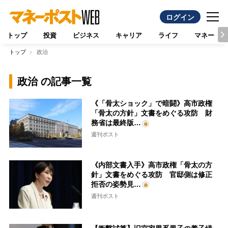
ログイン
トップ
投資
ビジネス
キャリア
ライフ
マネー
トップ
政治
政治 の記事一覧
《「骨太ショック」で暗闘》高市政権
「骨太の方針」文書をめぐる攻防 財
務省は最終版…
週刊ポスト
《内部文書入手》高市政権「骨太の方
針」文書をめぐる攻防 官邸側は修正
拒否の姿勢見…
週刊ポスト