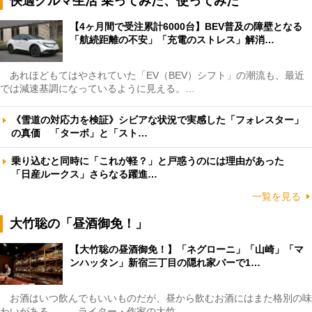
快適クルマ生活 乗ってみた、使ってみた
【4ヶ月間で受注累計6000台】BEV普及の障壁となる
「航続距離の不安」「充電のストレス」解消…
あれほどもてはやされていた「EV（BEV）シフト」の潮流も、最近
では減速基調になっているように見える。…
《雪道の対応力を検証》シビアな状況で実感した「フォレスター」
の真価 「ターボ」と「スト…
乗り込むと同時に「これが軽？」と戸惑うのには理由があった
「日産ルークス」さらなる躍進…
一覧を見る
大竹聡の「昼酒御免！」
【大竹聡の昼酒御免！】「ネグローニ」「山崎」「マ
ンハッタン」新宿三丁目の隠れ家バーで1…
お酒はいつ飲んでもいいものだが、昼から飲むお酒にはまた格別の味
わいがある――。ライター・作家の大竹…