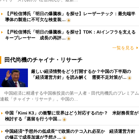
【戸松信博氏「明日の爆騰株」を探せ】レーザーテック：最先端半
導体の製造に不可欠な検査装…
【戸松信博氏「明日の爆騰株」を探せ】TDK：AIインフラを支える
キープレーヤー 成長の再評…
一覧を見る
田代尚機のチャイナ・リサーチ
厳しい経済情勢をどう打開するか？中国の下半期の
「経済運営方針」を読み解く 需要不足対策が…
中国経済に精通する中国株投資の第一人者・田代尚機氏のプレミアム
連載「チャイナ・リサーチ」。中国の…
中国「Kimi K3」の衝撃に世界はどう対応するのか？ 米財務長官が
検討する「蒸留を行う中国…
中国経済“予想外の低成長”で政策のテコ入れ必至か 経済運営方針
の修正で成長加速が予想さ…