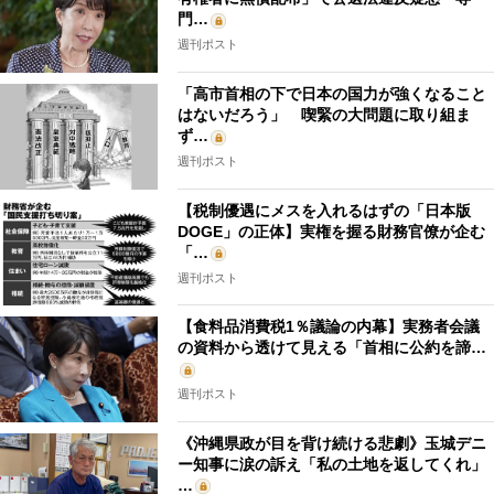
門…
週刊ポスト
「高市首相の下で日本の国力が強くなること
はないだろう」 喫緊の大問題に取り組ま
ず…
週刊ポスト
【税制優遇にメスを入れるはずの「日本版
DOGE」の正体】実権を握る財務官僚が企む
「…
週刊ポスト
【食料品消費税1％議論の内幕】実務者会議
の資料から透けて見える「首相に公約を諦…
週刊ポスト
《沖縄県政が目を背け続ける悲劇》玉城デニ
ー知事に涙の訴え「私の土地を返してくれ」
…