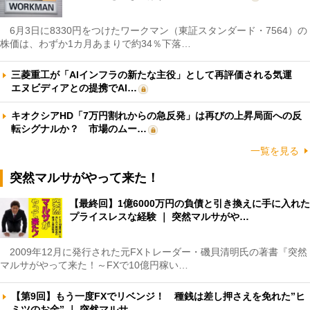
6月3日に8330円をつけたワークマン（東証スタンダード・7564）の
株価は、わずか1カ月あまりで約34％下落…
三菱重工が「AIインフラの新たな主役」として再評価される気運
エヌビディアとの提携でAI…
キオクシアHD「7万円割れからの急反発」は再びの上昇局面への反
転シグナルか？ 市場のムー…
一覧を見る
突然マルサがやって来た！
【最終回】1億6000万円の負債と引き換えに手に入れた
プライスレスな経験 ｜ 突然マルサがや…
2009年12月に発行された元FXトレーダー・磯貝清明氏の著書『突然
マルサがやって来た！～FXで10億円稼い…
【第9回】もう一度FXでリベンジ！ 種銭は差し押さえを免れた”ヒ
ミツのお金” ｜ 突然マルサ…