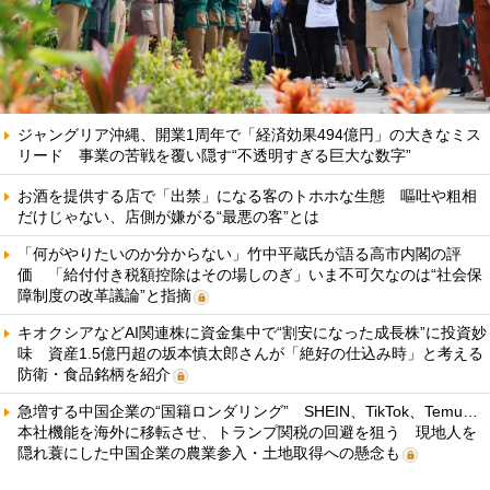
ジャングリア沖縄、開業1周年で「経済効果494億円」の大きなミス
リード 事業の苦戦を覆い隠す“不透明すぎる巨大な数字”
お酒を提供する店で「出禁」になる客のトホホな生態 嘔吐や粗相
だけじゃない、店側が嫌がる“最悪の客”とは
「何がやりたいのか分からない」竹中平蔵氏が語る高市内閣の評
価 「給付付き税額控除はその場しのぎ」いま不可欠なのは“社会保
障制度の改革議論”と指摘
キオクシアなどAI関連株に資金集中で“割安になった成長株”に投資妙
味 資産1.5億円超の坂本慎太郎さんが「絶好の仕込み時」と考える
防衛・食品銘柄を紹介
急増する中国企業の“国籍ロンダリング” SHEIN、TikTok、Temu…
本社機能を海外に移転させ、トランプ関税の回避を狙う 現地人を
隠れ蓑にした中国企業の農業参入・土地取得への懸念も