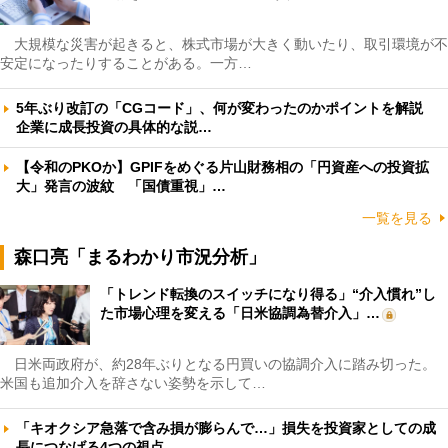
大規模な災害が起きると、株式市場が大きく動いたり、取引環境が不
安定になったりすることがある。一方…
5年ぶり改訂の「CGコード」、何が変わったのかポイントを解説
企業に成長投資の具体的な説…
【令和のPKOか】GPIFをめぐる片山財務相の「円資産への投資拡
大」発言の波紋 「国債重視」…
一覧を見る
森口亮「まるわかり市況分析」
「トレンド転換のスイッチになり得る」“介入慣れ”し
た市場心理を変える「日米協調為替介入」…
日米両政府が、約28年ぶりとなる円買いの協調介入に踏み切った。
米国も追加介入を辞さない姿勢を示して…
「キオクシア急落で含み損が膨らんで…」損失を投資家としての成
長につなげる4つの視点 …