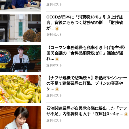
週刊ポスト
OECDが日本に「消費税18％」引き上げ提
言、背後にちらつく財務省の影 「財務省
が…
週刊ポスト
《コーマン事務総長も税率引き上げを主張》
国民会議の「食料品消費税ゼロ」議論が遅
れ…
週刊ポスト
【ナフサ危機で悲鳴続々】断熱材やシンナー
の不足で建築業界に打撃、プリンの容器や
ケ…
週刊ポスト
石油関連業界が自民党会議に提出した「ナフ
サ不足」内部資料を入手「在庫は3～4ヶ…
週刊ポスト