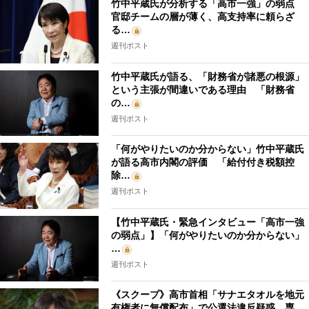
竹中平蔵氏が分析する「高市一強」の弱点
官邸チームの層が薄く、高支持率に頼らざ
る…
週刊ポスト
竹中平蔵氏が語る、「財務省が諸悪の根源」
という主張が間違いである理由 「財務省
の…
週刊ポスト
「何がやりたいのか分からない」竹中平蔵氏
が語る高市内閣の評価 「給付付き税額控
除…
週刊ポスト
【竹中平蔵氏・緊急インタビュー「高市一強
の弱点」】「何がやりたいのか分からない」
…
週刊ポスト
《スクープ》高市首相「サナエタオルを地元
有権者に無償配布」で公選法違反疑惑 専