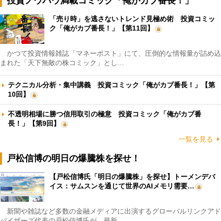
投資ノウハウ満載コミック「俺がカブ番長！」
「売り時」を逃さないトレンド見極め術 投資コミッ
ク「俺がカブ番長！」【第11回】
かつて投資情報雑誌「マネーポスト」にて、圧倒的な情報量が詰め込
まれた「天下無敵の株コミック」とし…
テクニカル分析・集中講義 投資コミック「俺がカブ番長！」【第
10回】
不透明相場に勝つ信用取引の極意 投資コミック「俺がカブ番
長！」【第9回】
一覧を見る
戸松信博の明日の爆騰株を探せ！
【戸松信博氏「明日の爆騰株」を探せ】トーメンデバ
イス：サムスンを通じて世界のAIメモリ需要…
新聞や雑誌など多数の金融メディアに出演するグローバルリンクアド
バイザーズ代表の戸松信博氏が、最新…