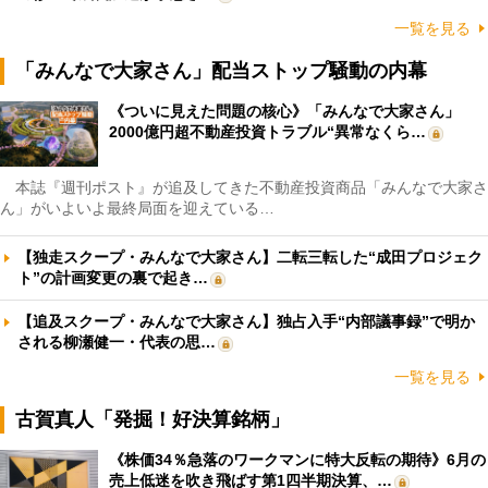
一覧を見る
「みんなで大家さん」配当ストップ騒動の内幕
《ついに見えた問題の核心》「みんなで大家さん」
2000億円超不動産投資トラブル“異常なくら…
本誌『週刊ポスト』が追及してきた不動産投資商品「みんなで大家さ
ん」がいよいよ最終局面を迎えている…
【独走スクープ・みんなで大家さん】二転三転した“成田プロジェク
ト”の計画変更の裏で起き…
【追及スクープ・みんなで大家さん】独占入手“内部議事録”で明か
される柳瀬健一・代表の思…
一覧を見る
古賀真人「発掘！好決算銘柄」
《株価34％急落のワークマンに特大反転の期待》6月の
売上低迷を吹き飛ばす第1四半期決算、…