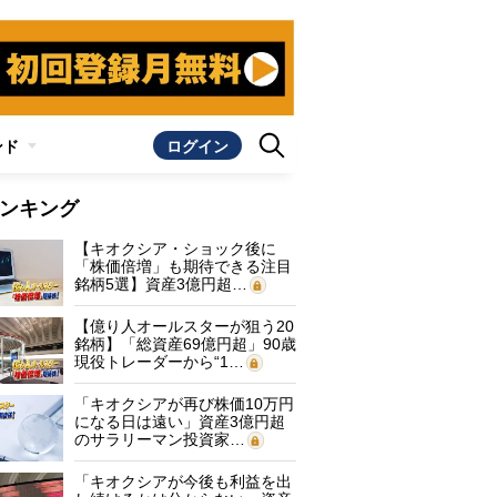
ンド
ログイン
ンキング
【キオクシア・ショック後に
「株価倍増」も期待できる注目
銘柄5選】資産3億円超…
【億り人オールスターが狙う20
銘柄】「総資産69億円超」90歳
現役トレーダーから“1…
「キオクシアが再び株価10万円
になる日は遠い」資産3億円超
のサラリーマン投資家…
「キオクシアが今後も利益を出