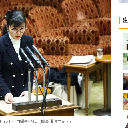
注
担当大臣・加藤鮎子氏（時事通信フォト）