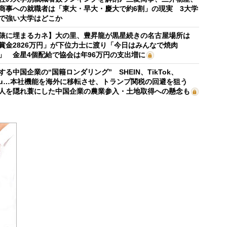
商事への就職者は「東大・早大・慶大で約6割」の現実 3大学
で強い大学はどこか
俵に埋まるカネ】大の里、豊昇龍が黒星続きの名古屋場所は
賞金2826万円」が下位力士に渡り「今日はみんなで焼肉
」 金星4個配給で協会は年96万円の支出増に
する中国企業の“国籍ロンダリング” SHEIN、TikTok、
mu…本社機能を海外に移転させ、トランプ関税の回避を狙う
人を隠れ蓑にした中国企業の農業参入・土地取得への懸念も