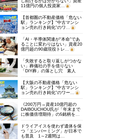
し続けるかは分からない」資産
11億円の個人投資家…
【首都圏の不動産価格「危ない
駅」ランキング】“中古マンシ
ョン売れ行き鈍化”のワ…
「AI・半導体関連が“本命”であ
ることに変わりはない」資産20
億円超の90歳現役トレ…
「失敗すると取り返しがつかな
い」葬儀社の手を借りない
「DIY葬」の落とし穴 素人
に…
【大阪の不動産価格「危ない
駅」ランキング】“中古マンシ
ョン売れ行き鈍化”のワー…
《200万円→資産10億円超の
DAIBOUCHOU氏が「年末まで
に株価倍増期待」の5銘柄を…
ドライアイスを使わず遺体を保
つ「エンバーミング」が日本で
も普及 1～2週間は…