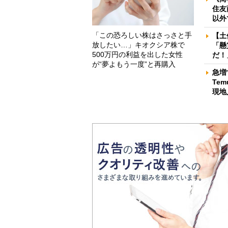
住友
以外
「この恐ろしい株はさっさと手
【土
放したい…」キオクシア株で
「懸
500万円の利益を出した女性
だ！
が“夢よもう一度”と再購入
急増
Te
現地