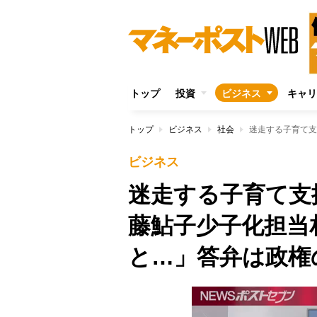
トップ
投資
ビジネス
キャリ
トップ
ビジネス
社会
ビジネス
迷走する子育て支
藤鮎子少子化担当
と…」答弁は政権