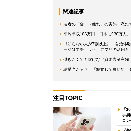
関連記事
若者の「合コン離れ」の実態 私た
平均年収186万円、日本に930万
《知らない人が7割以上》「自治体
ージは要チェック、アプリの活用も
働きたくても働けない貧困専業主婦
結構当たる？ 「結婚して良い男・
注目TOPIC
「3
手掛
コン
《商