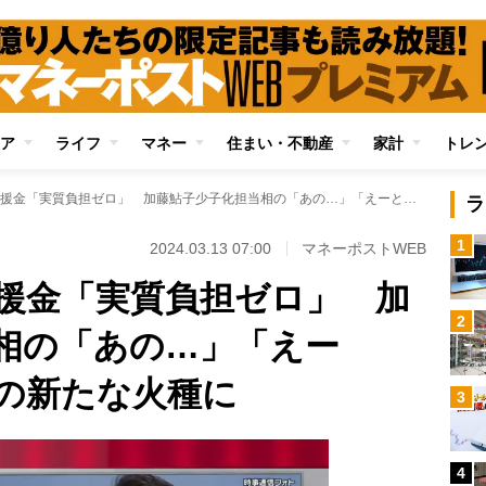
ア
ライフ
マネー
住まい・不動産
家計
トレ
迷走する子育て支援金「実質負担ゼロ」 加藤鮎子少子化担当相の「あの…」「えーと…」答弁は政権の新たな火種に
ラ
1
2024.03.13 07:00
マネーポストWEB
援金「実質負担ゼロ」 加
2
相の「あの…」「えー
の新たな火種に
3
4