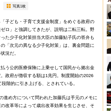
写真1枚
「子ども・子育て支援金制度」をめぐる政府の
担ゼロ」と強調してきたが、説明は二転三転。野
なった少子化対策担当大臣の加藤鮎子氏の答弁も
りの「次元の異なる少子化対策」は、裏金問題に
い状況だ。
払う公的医療保険に上乗せして国民から拠出金
。政府が徴収する額は1兆円。制度開始の2026
して段階的に引き上げる、とされている。
議の進め方について問われた加藤氏は手元のメモに
度の改革等によって歳出改革効果を生じさせ、そ