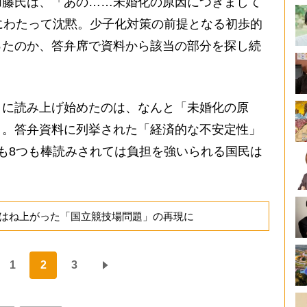
加藤氏は、「あの……未婚化の原因につきまして
にわたって沈黙。少子化対策の前提となる初歩的
ったのか、答弁席で資料から該当の部分を探し続
に読み上げ始めたのは、なんと「未婚化の原
」。答弁資料に列挙された「経済的な不安定性」
も8つも棒読みされては負担を強いられる国民は
はね上がった「国立競技場問題」の再現に
1
2
3