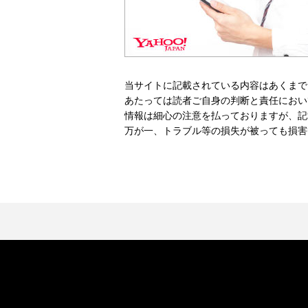
当サイトに記載されている内容はあくまで
あたっては読者ご自身の判断と責任におい
情報は細心の注意を払っておりますが、記
万が一、トラブル等の損失が被っても損害