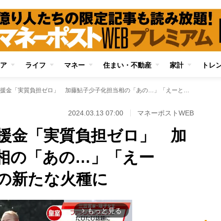
ア
ライフ
マネー
住まい・不動産
家計
トレ
迷走する子育て支援金「実質負担ゼロ」 加藤鮎子少子化担当相の「あの…」「えーと…」答弁は政権の新たな火種に
2024.03.13 07:00
マネーポストWEB
援金「実質負担ゼロ」 加
相の「あの…」「えー
の新たな火種に
もっと見る
arrow_forward_ios