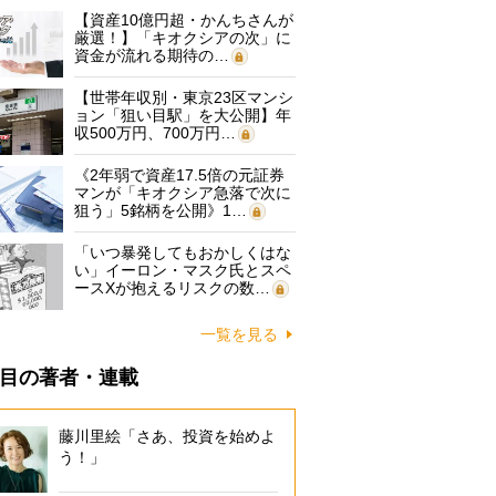
【資産10億円超・かんちさんが
厳選！】「キオクシアの次」に
資金が流れる期待の…
【世帯年収別・東京23区マンシ
ョン「狙い目駅」を大公開】年
収500万円、700万円…
《2年弱で資産17.5倍の元証券
マンが「キオクシア急落で次に
狙う」5銘柄を公開》1…
「いつ暴発してもおかしくはな
い」イーロン・マスク氏とスペ
ースXが抱えるリスクの数…
一覧を見る
目の著者・連載
藤川里絵「さあ、投資を始めよ
う！」