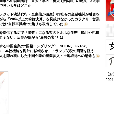
商事への就職者は「東大・早大・慶大で約6割」の現実 3大学
で強い大学はどこか
レジット決済代行・全東信が破産】63社もの金融機関が融資を
がら「20年以上の粉飾決算」を見抜けなかったカラクリ 営業
では“自転車操業”の焦りも表出していた
を提供する店で「出禁」になる客のトホホな生態 嘔吐や粗相
じゃない、店側が嫌がる“最悪の客”とは
する中国企業の“国籍ロンダリング” SHEIN、TikTok、
mu…本社機能を海外に移転させ、トランプ関税の回避を狙う
人を隠れ蓑にした中国企業の農業参入・土地取得への懸念も
【お
202