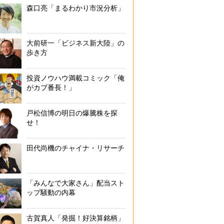
森口亮「まるわかり市況分析」
大前研一「ビジネス新大陸」の
歩き方
投資ノウハウ満載コミック「俺
がカブ番長！」
戸松信博の明日の爆騰株を探
せ！
田代尚機のチャイナ・リサーチ
「みんなで大家さん」配当スト
ップ騒動の内幕
古賀真人「発掘！好決算銘柄」