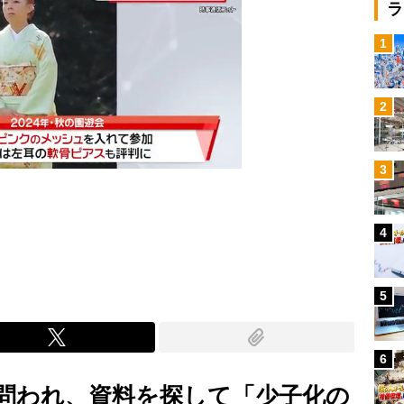
ラ
1
2
3
4
Mute
5
6
問われ、資料を探して「少子化の