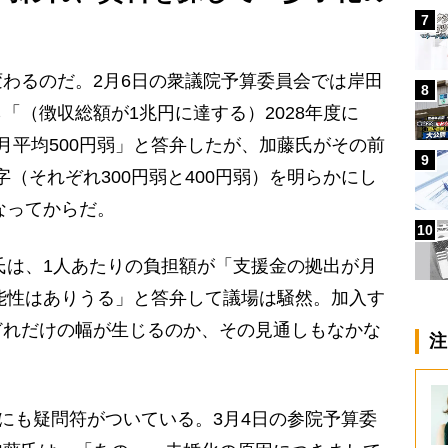
7
わるのだ。2月6日の衆議院予算委員会では岸田
8
「（徴収総額が1兆円に達する）2028年度に
月平均500円弱」と答弁したが、加藤氏がその前
9
数字（それぞれ300円弱と400円弱）を明らかにし
なってからだ。
10
氏は、1人あたりの負担額が「支援金の拠出が月
可能性はありうる」と答弁して議場は騒然。加入す
どれだけの幅が生じるのか、その見通しもなかな
注
にも疑問符がついている。3月4日の参院予算委