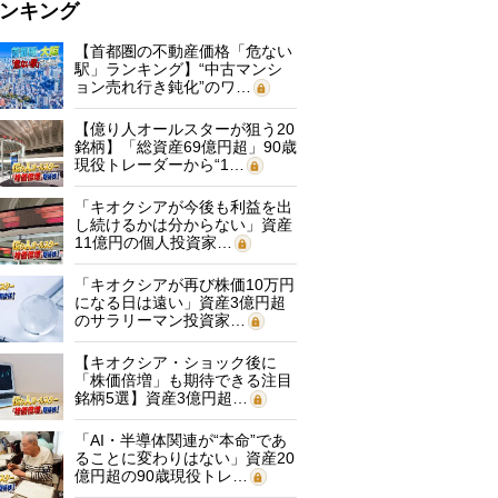
ンキング
【首都圏の不動産価格「危ない
駅」ランキング】“中古マンシ
ョン売れ行き鈍化”のワ…
【億り人オールスターが狙う20
銘柄】「総資産69億円超」90歳
現役トレーダーから“1…
「キオクシアが今後も利益を出
し続けるかは分からない」資産
11億円の個人投資家…
「キオクシアが再び株価10万円
になる日は遠い」資産3億円超
のサラリーマン投資家…
【キオクシア・ショック後に
「株価倍増」も期待できる注目
銘柄5選】資産3億円超…
「AI・半導体関連が“本命”であ
ることに変わりはない」資産20
億円超の90歳現役トレ…