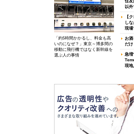
住友
以外
【ク
しな
現場
「約5時間かかるし、料金も高
お酒
いのになぜ？」東京～博多間の
だけ
移動に飛行機ではなく新幹線を
急増
選ぶ人の事情
Te
現地