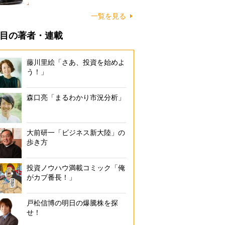
一覧を見る
目の著者・連載
藤川里絵「さあ、投資を始めよ
う！」
森口亮「まるわかり市況分析」
大前研一「ビジネス新大陸」の
歩き方
投資ノウハウ満載コミック「俺
がカブ番長！」
戸松信博の明日の爆騰株を探
せ！