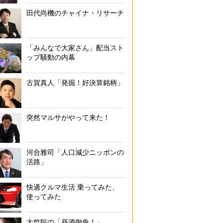
田代尚機のチャイナ・リサーチ
「みんなで大家さん」配当スト
ップ騒動の内幕
古賀真人「発掘！好決算銘柄」
突然マルサがやって来た！
河合雅司「人口減少ニッポンの
活路」
快適クルマ生活 乗ってみた、
使ってみた
大竹聡の「昼酒御免！」