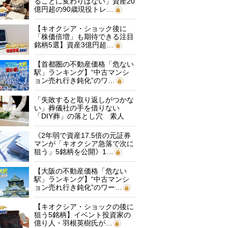
ることに変わりはない」資産20
億円超の90歳現役トレ…
【キオクシア・ショック後に
「株価倍増」も期待できる注目
銘柄5選】資産3億円超…
【首都圏の不動産価格「危ない
駅」ランキング】“中古マンシ
ョン売れ行き鈍化”のワ…
「失敗すると取り返しがつかな
い」葬儀社の手を借りない
「DIY葬」の落とし穴 素人
に…
《2年弱で資産17.5倍の元証券
マンが「キオクシア急落で次に
狙う」5銘柄を公開》1…
【大阪の不動産価格「危ない
駅」ランキング】“中古マンシ
ョン売れ行き鈍化”のワー…
【キオクシア・ショックの後に
狙う5銘柄】イベント投資家の
億り人・羽根英樹氏が…