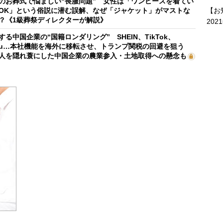
のお葬式で悩ましい“喪服問題” 女性は「ワンピースを着てい
【お
OK」という俗説に潜む誤解、なぜ「ジャケット」がマストな
？《1級葬祭ディレクターが解説》
202
する中国企業の“国籍ロンダリング” SHEIN、TikTok、
mu…本社機能を海外に移転させ、トランプ関税の回避を狙う
人を隠れ蓑にした中国企業の農業参入・土地取得への懸念も