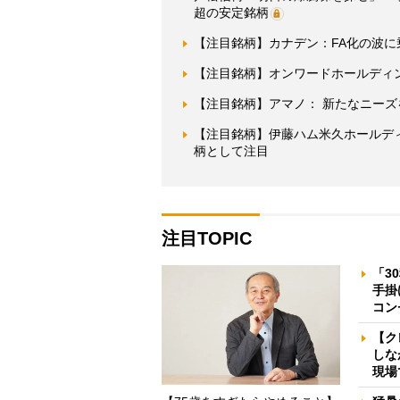
超の安定銘柄
【注目銘柄】カナデン：FA化の波
【注目銘柄】オンワードホールディ
【注目銘柄】アマノ： 新たなニー
【注目銘柄】伊藤ハム米久ホールデ
柄として注目
注目TOPIC
「3
手掛
コン
【ク
しな
現場