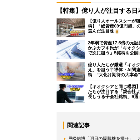
【特集】億り人が注目する日
【億り人オールスターが狙
柄】「総資産69億円超」の
選んだ注目株
2年弱で資産17.5倍の元
かぶカブキ氏が「キオク
で次に狙う」5銘柄を公開
億り人たちが厳選「キオ
え」を狙う半導体・AI関連
柄 “大化け期待の大本命
【キオクシアと同じ構図
たちが注目する「親会社
長しうる子会社銘柄」9選
関連記事
戸松信博「明日の爆騰株を探せ」 