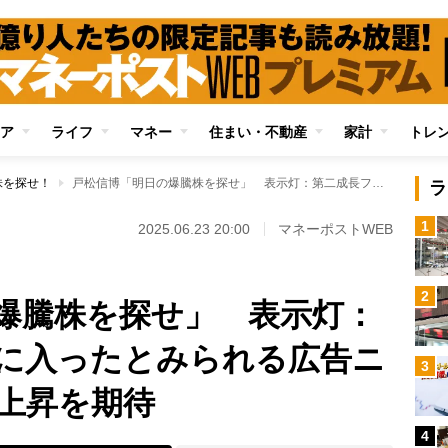
ア
ライフ
マネー
住まい・不動産
家計
トレ
株を探せ！
戸松信博「明日の爆騰株を探せ」 表示灯：第二成長フェーズに入ったとみられる広告ニッチトップ、株価上昇を期待
ラ
1
！
2025.06.23 20:00
マネーポストWEB
2
爆騰株を探せ」 表示灯：
に入ったとみられる広告ニ
3
上昇を期待
4