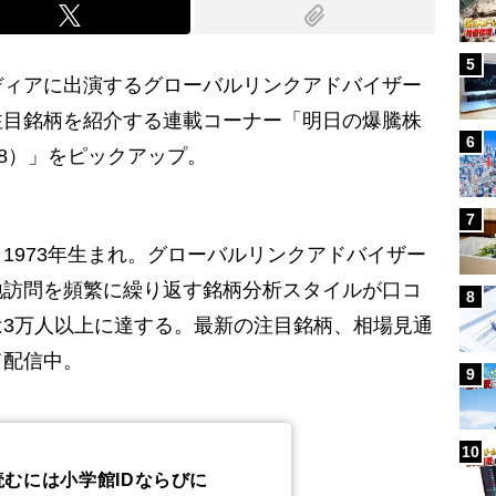
5
ィアに出演するグローバルリンクアドバイザー
注目銘柄を紹介する連載コーナー「明日の爆騰株
6
68）」をピックアップ。
7
1973年生まれ。グローバルリンクアドバイザー
地訪問を頻繁に繰り返す銘柄分析スタイルが口コ
8
3万人以上に達する。最新の注目銘柄、相場見通
て配信中。
9
10
読むには小学館IDならびに