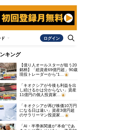
ンド
ログイン
ンキング
【億り人オールスターが狙う20
銘柄】「総資産69億円超」90歳
現役トレーダーから“1…
「キオクシアが今後も利益を出
し続けるかは分からない」資産
11億円の個人投資家…
「キオクシアが再び株価10万円
になる日は遠い」資産3億円超
のサラリーマン投資家…
「AI・半導体関連が“本命”であ