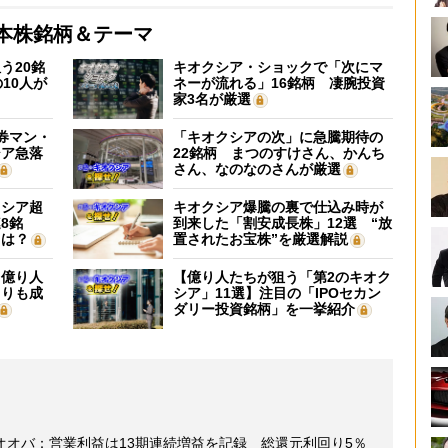
本株銘柄＆テーマ
う20銘
キオクシア・ショックで「次にマ
10人が
ネーが流れる」16銘柄 凄腕投資
家3名が厳選
証券マン・
「キオクシアの次」に急騰期待の
シア急落
22銘柄 まつのすけさん、かんち
さん、なのなのさんが厳選
クシア超
キオクシア爆騰の裏で仕込み時が
8銘
到来した「割安成長株」12選 “放
”は？
置されたお宝株”を厳選解説
】億り人
【億り人たちが狙う「第2のキオク
よりも成
シア」11選】注目の「IPOセカン
ダリー投資銘柄」を一挙紹介
オオバ：営業利益は13期連続増益を記録 総還元利回り5％