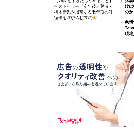
【75歳をすぎたらやめること】
猛暑
ベストセラー『定年後』著者・
けば
楠木新氏が指南する老年期の好
のか
循環を呼び込む方法
急増
Te
現地