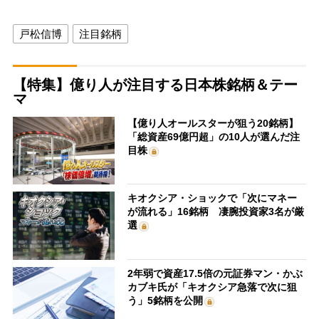
戸松信博
注目銘柄
【特集】億り人が注目する日本株銘柄＆テー
マ
【億り人オールスターが狙う20銘柄】
「総資産69億円超」の10人が選んだ注
目株
キオクシア・ショックで「次にマネー
が流れる」16銘柄 凄腕投資家3名が厳
選
2年弱で資産17.5倍の元証券マン・かぶ
カブキ氏が「キオクシア急落で次に狙
う」5銘柄を公開