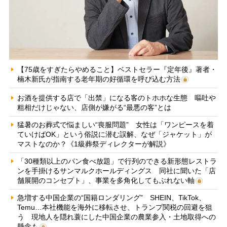
【75歳をすぎたらやめること】ベストセラー『定年後』著者・
楠木新氏が指南する老年期の好循環を呼び込む方法
お酒を提供する店で「出禁」になる客のトホホな生態 嘔吐や
粗相だけじゃない、店側が嫌がる“最悪の客”とは
猛暑のお葬式で悩ましい“喪服問題” 女性は「ワンピースを着
ていけばOK」という俗説に潜む誤解、なぜ「ジャケット」が
マストなのか？《1級葬祭ディレクターが解説》
「30種類以上のパン食べ放題」で行列のできる新形態レストラ
ンを手掛けるサンマルクホールディングス 同社に聞いた「店
舗展開のコンセプト」、事業を多角化してもぶれない軸
急増する中国企業の“国籍ロンダリング” SHEIN、TikTok、
Temu…本社機能を海外に移転させ、トランプ関税の回避を狙
う 現地人を隠れ蓑にした中国企業の農業参入・土地取得への
懸念も