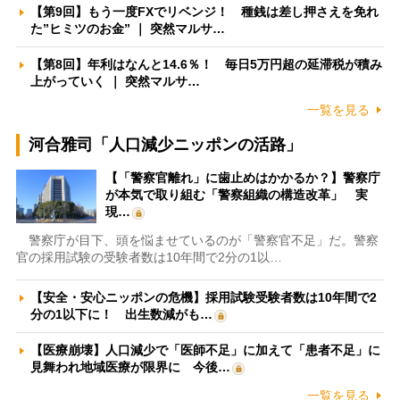
【第9回】もう一度FXでリベンジ！ 種銭は差し押さえを免れ
た”ヒミツのお金” ｜ 突然マルサ…
【第8回】年利はなんと14.6％！ 毎日5万円超の延滞税が積み
上がっていく ｜ 突然マルサ…
一覧を見る
河合雅司「人口減少ニッポンの活路」
【「警察官離れ」に歯止めはかかるか？】警察庁
が本気で取り組む「警察組織の構造改革」 実
現…
警察庁が目下、頭を悩ませているのが「警察官不足」だ。警察
官の採用試験の受験者数は10年間で2分の1以…
【安全・安心ニッポンの危機】採用試験受験者数は10年間で2
分の1以下に！ 出生数減がも…
【医療崩壊】人口減少で「医師不足」に加えて「患者不足」に
見舞われ地域医療が限界に 今後…
一覧を見る