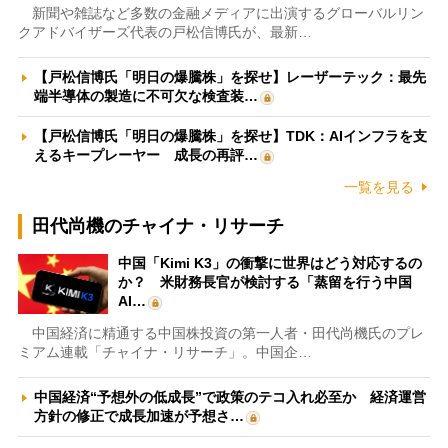
新聞や雑誌など多数の金融メディアに出演するグローバルリン
クアドバイザーズ代表の戸松信博氏が、最新…
【戸松信博氏「明日の爆騰株」を探せ】レーザーテック：最先
端半導体の製造に不可欠な検査装…
【戸松信博氏「明日の爆騰株」を探せ】TDK：AIインフラを支
えるキープレーヤー 成長の再評…
一覧を見る
田代尚機のチャイナ・リサーチ
中国「Kimi K3」の衝撃に世界はどう対応するの
か？ 米財務長官が検討する「蒸留を行う中国
AI…
中国経済に精通する中国株投資の第一人者・田代尚機氏のプレ
ミアム連載「チャイナ・リサーチ」。中国企…
中国経済“予想外の低成長”で政策のテコ入れ必至か 経済運営
方針の修正で成長加速が予想さ…