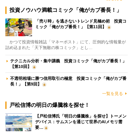
投資ノウハウ満載コミック「俺がカブ番長！」
「売り時」を逃さないトレンド見極め術 投資コ
ミック「俺がカブ番長！」【第11回】
かつて投資情報雑誌「マネーポスト」にて、圧倒的な情報量が
詰め込まれた「天下無敵の株コミック」とし…
テクニカル分析・集中講義 投資コミック「俺がカブ番長！」
【第10回】
不透明相場に勝つ信用取引の極意 投資コミック「俺がカブ番
長！」【第9回】
一覧を見る
戸松信博の明日の爆騰株を探せ！
【戸松信博氏「明日の爆騰株」を探せ】トーメン
デバイス：サムスンを通じて世界のAIメモリ需
要…