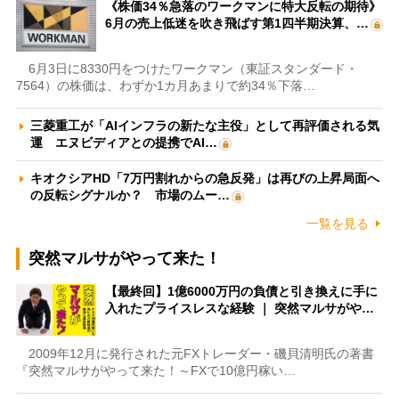
《株価34％急落のワークマンに特大反転の期待》
6月の売上低迷を吹き飛ばす第1四半期決算、…
6月3日に8330円をつけたワークマン（東証スタンダード・
7564）の株価は、わずか1カ月あまりで約34％下落…
三菱重工が「AIインフラの新たな主役」として再評価される気
運 エヌビディアとの提携でAI…
キオクシアHD「7万円割れからの急反発」は再びの上昇局面へ
の反転シグナルか？ 市場のムー…
一覧を見る
突然マルサがやって来た！
【最終回】1億6000万円の負債と引き換えに手に
入れたプライスレスな経験 ｜ 突然マルサがや…
2009年12月に発行された元FXトレーダー・磯貝清明氏の著書
『突然マルサがやって来た！～FXで10億円稼い…