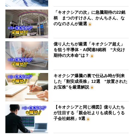
「キオクシアの次」に急騰期待の22銘
柄 まつのすけさん、かんちさん、な
のなのさんが厳選
億り人たちが厳選「キオクシア超え」
を狙う半導体・AI関連8銘柄 “大化け
期待の大本命”は？
キオクシア爆騰の裏で仕込み時が到来
した「割安成長株」12選 “放置された
お宝株”を厳選解説
【キオクシアと同じ構図】億り人たち
が注目する「親会社よりも成長しうる
子会社銘柄」9選