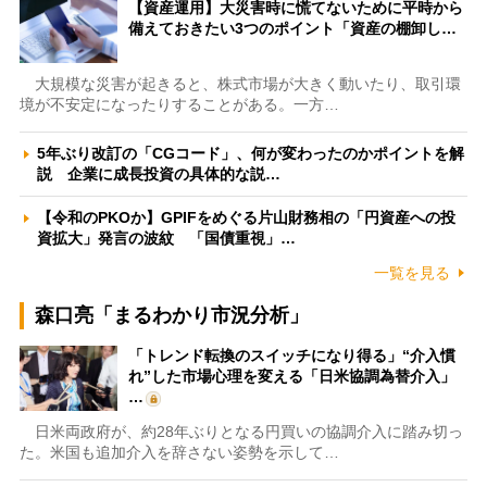
【資産運用】大災害時に慌てないために平時から
備えておきたい3つのポイント「資産の棚卸し…
大規模な災害が起きると、株式市場が大きく動いたり、取引環
境が不安定になったりすることがある。一方…
5年ぶり改訂の「CGコード」、何が変わったのかポイントを解
説 企業に成長投資の具体的な説…
【令和のPKOか】GPIFをめぐる片山財務相の「円資産への投
資拡大」発言の波紋 「国債重視」…
一覧を見る
森口亮「まるわかり市況分析」
「トレンド転換のスイッチになり得る」“介入慣
れ”した市場心理を変える「日米協調為替介入」
…
日米両政府が、約28年ぶりとなる円買いの協調介入に踏み切っ
た。米国も追加介入を辞さない姿勢を示して…