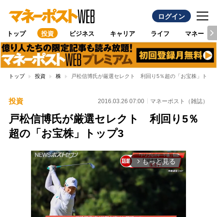
ログイン
トップ
投資
ビジネス
キャリア
ライフ
マネー
トップ
投資
株
戸松信博氏が厳選セレクト 利回り5％超の「お宝株」トップ
投資
2016.03.26 07:00
マネーポスト（雑誌）
戸松信博氏が厳選セレクト 利回り5％
超の「お宝株」トップ3
もっと見る
arrow_forward_ios