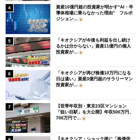
資産10億円超の投資家が明かす“AI・半
4
導体相場に乗らなかった理由” フルポ
ジション…
「キオクシアが今後も利益を出し続け
5
るかは分からない」資産11億円の個人
投資家が…
「キオクシアが再び株価10万円になる
6
日は遠い」資産3億円超のサラリーマン
投資家が…
【世帯年収別・東京23区マンション
7
「狙い目駅」を大公開】年収500万円、
700万円で…
【キオクシア・ショック後に「株価倍
8