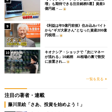
増」も期待できる注目銘柄5選】資産3
億円超・…
《利益は年5億円前後》住み込みバイト
9
から“ギガ大家さん”となった資産200億
円税理…
キオクシア・ショックで「次にマネー
10
が流れる」16銘柄 AI相場の裏で割安
に放置され…
一覧を見る
注目の著者・連載
藤川里絵「さあ、投資を始めよう！」