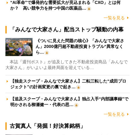
“AI革命”で爆発的な需要拡大が見込まれる「CXO」とは何
か？ 高い競争力を持つ中国の医薬品…
一覧を見る
「みんなで大家さん」配当ストップ騒動の内幕
《ついに見えた問題の核心》「みんなで大家さ
ん」2000億円超不動産投資トラブル“異常なく
ら…
本誌『週刊ポスト』が追及してきた不動産投資商品「みんなで
大家さん」がいよいよ最終局面を迎えている…
【独走スクープ・みんなで大家さん】二転三転した“成田プロ
ジェクト”の計画変更の裏で起き…
【追及スクープ・みんなで大家さん】独占入手“内部議事録”で
明かされる柳瀬健一・代表の思…
一覧を見る
古賀真人「発掘！好決算銘柄」