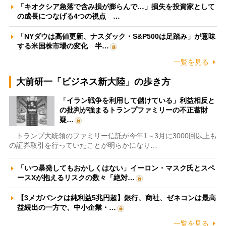
「キオクシア急落で含み損が膨らんで…」損失を投資家として
の成長につなげる4つの視点 …
「NYダウは高値更新、ナスダック・S&P500は足踏み」が意味
する米国株市場の変化 半…
一覧を見る
大前研一「ビジネス新大陸」の歩き方
「イラン戦争を利用して儲けている」利益相反と
の批判が強まるトランプファミリーの不正蓄財
疑…
トランプ大統領のファミリー信託が今年1～3月に3000回以上も
の証券取引を行っていたことが明らかになり…
「いつ暴発してもおかしくはない」イーロン・マスク氏とスペ
ースXが抱えるリスクの数々「絶対…
【3メガバンクは純利益5兆円超】銀行、商社、ゼネコンは最高
益続出の一方で、中小企業・…
一覧を見る