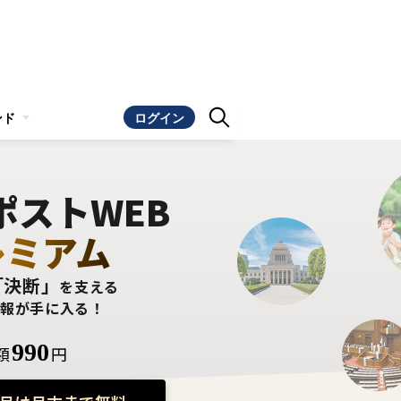
ンド
ログイン
ポストWEB
レミアム
「決断」
を支える
情報が手に入る！
990
額
円