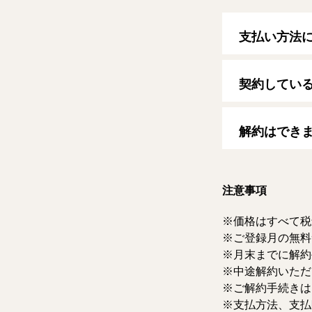
支払い方法
以下のクレジッ
【クレジットカ
契約してい
VISA/MasterCard
自動更新日は毎
す。
解約はでき
マイページより
ただけます。な
注意事項
価格はすべて税
ご登録月の無料
月末までに解約
中途解約いただ
ご解約手続きは
支払方法、支払