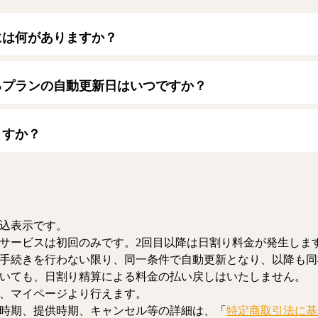
には何がありますか？
トカードをご利用いただけます。
ード】
るプランの自動更新日はいつですか？
/JCB/American Express/Diners Club
月1日となります。契約中プランのご利用期間は、マイページにてご
ますか？
、解約のお手続きが可能です。解約した場合、解約月の月末まで有
お、日割り清算による料金の払い戻しはいたしません。
込表示です。
サービスは初回のみです。2回目以降は日割り料金が発生しま
手続きを行わない限り、同一条件で自動更新となり、以降も同
いても、日割り精算による料金の払い戻しはいたしません。
、マイページより行えます。
時期、提供時期、キャンセル等の詳細は、「
特定商取引法に基