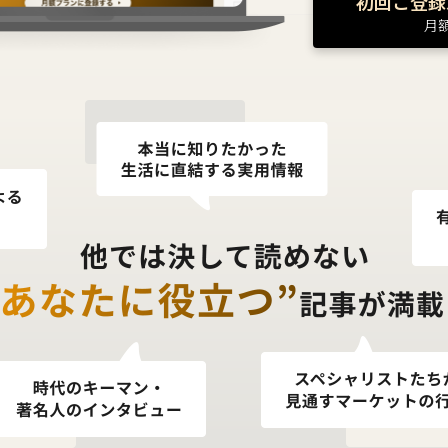
初回ご登録
月