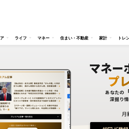
ア
ライフ
マネー
住まい・不動産
家計
トレ
マネー
プ
あなたの
深掘り
月