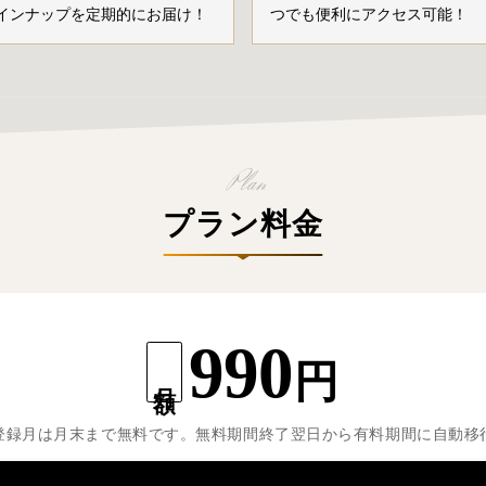
インナップを定期的にお届け！
つでも便利にアクセス可能！
プラン料金
990
円
月額
登録月は月末まで無料です。無料期間終了翌日から有料期間に自動移