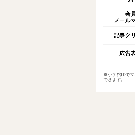
会
メール
記事ク
広告
※小学館IDで
できます。