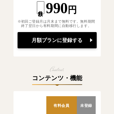
990
円
月額
初回ご登録月は月末まで無料です。無料期間
終了翌日から有料期間に自動移行します。
月額プランに登録する
コンテンツ・機能
有料会員
未登録