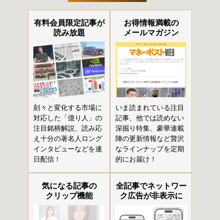
有料会員限定記事が
お得情報満載の
読み放題
メールマガジン
刻々と変化する市場に
いま読まれている注目
対応した「億り人」の
記事、他では読めない
注目銘柄解説、読み応
深掘り特集、豪華連載
え十分の著名人ロング
陣の更新情報など贅沢
インタビューなどを連
なラインナップを定期
日配信！
的にお届け！
気になる記事の
全記事でネットワー
クリップ機能
ク広告が非表示に