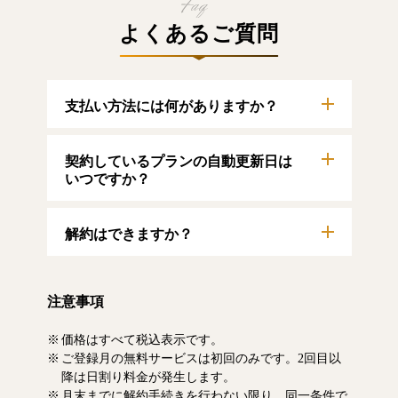
よくあるご質問
支払い方法には何がありますか？
以下のクレジットカードをご利用いただけま
契約しているプランの自動更新日は
す。
【クレジットカード】
いつですか？
VISA/MasterCard/JCB/American Express/Diners
Club
自動更新日は毎月1日となります。契約中プラ
解約はできますか？
ンのご利用期間は、マイページにてご確認い
ただけます。
マイページより、解約のお手続きが可能で
す。解約した場合、解約月の月末まで有料記
注意事項
事をお読みいただけます。なお、日割り清算
による料金の払い戻しはいたしません。
価格はすべて税込表示です。
ご登録月の無料サービスは初回のみです。2回目以
降は日割り料金が発生します。
月末までに解約手続きを行わない限り、同一条件で