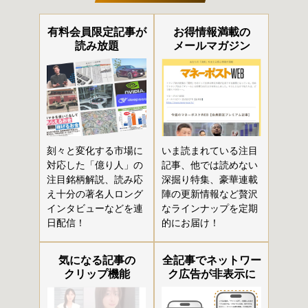
有料会員限定記事が
お得情報満載の
読み放題
メールマガジン
刻々と変化する市場に
いま読まれている注目
対応した「億り人」の
記事、他では読めない
注目銘柄解説、読み応
深掘り特集、豪華連載
え十分の著名人ロング
陣の更新情報など贅沢
インタビューなどを連
なラインナップを定期
日配信！
的にお届け！
気になる記事の
全記事でネットワー
クリップ機能
ク広告が非表示に