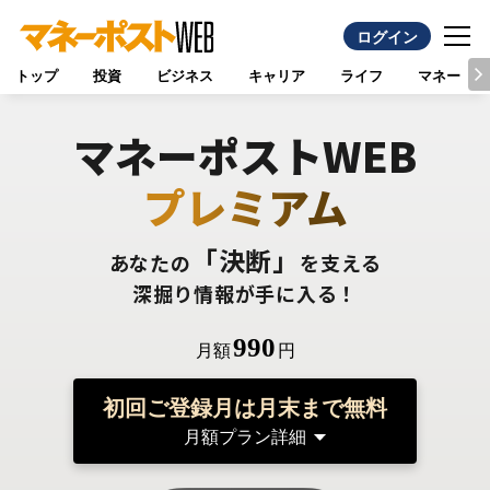
ログイン
トップ
投資
ビジネス
キャリア
ライフ
マネー
マネーポストWEB
プレミアム
「決断」
あなたの
を支える
深掘り情報が手に入る！
990
月額
円
初回ご登録月は月末まで無料
月額プラン詳細