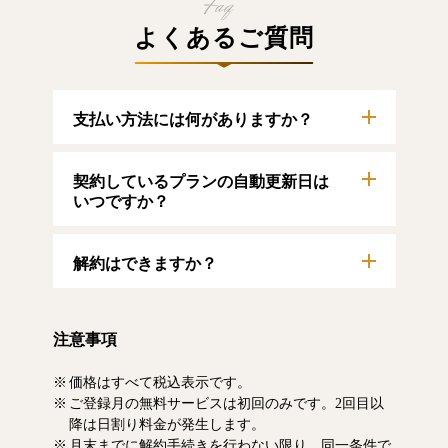
よくあるご質問
支払い方法には何がありますか？
以下のクレジットカードをご利用いただけま
契約しているプランの自動更新日は
す。
【クレジットカード】
いつですか？
VISA/MasterCard/JCB/American Express/Diners
Club
自動更新日は毎月1日となります。契約中プラ
解約はできますか？
ンのご利用期間は、マイページにてご確認い
ただけます。
マイページより、解約のお手続きが可能で
す。解約した場合、解約月の月末まで有料記
注意事項
事をお読みいただけます。なお、日割り清算
による料金の払い戻しはいたしません。
価格はすべて税込表示です。
ご登録月の無料サービスは初回のみです。2回目以
降は日割り料金が発生します。
月末までに解約手続きを行わない限り、同一条件で