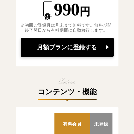
990
円
月額
初回ご登録月は月末まで無料です。無料期間
終了翌日から有料期間に自動移行します。
月額プランに登録する
コンテンツ・機能
有料会員
未登録