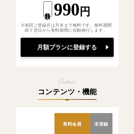
990
円
月額
初回ご登録月は月末まで無料です。無料期間
終了翌日から有料期間に自動移行します。
月額プランに登録する
コンテンツ・機能
有料会員
未登録