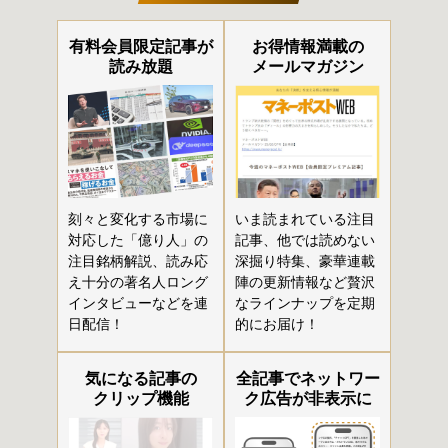
有料会員限定記事が
お得情報満載の
読み放題
メールマガジン
刻々と変化する市場に
いま読まれている注目
対応した「億り人」の
記事、他では読めない
注目銘柄解説、読み応
深掘り特集、豪華連載
え十分の著名人ロング
陣の更新情報など贅沢
インタビューなどを連
なラインナップを定期
日配信！
的にお届け！
気になる記事の
全記事でネットワー
クリップ機能
ク広告が非表示に