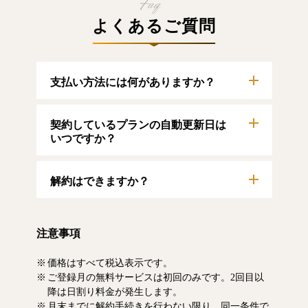
よくあるご質問
支払い方法には何がありますか？
以下のクレジットカードをご利用いただけま
契約しているプランの自動更新日は
す。
【クレジットカード】
いつですか？
VISA/MasterCard/JCB/American Express/Diners
Club
自動更新日は毎月1日となります。契約中プラ
解約はできますか？
ンのご利用期間は、マイページにてご確認い
ただけます。
マイページより、解約のお手続きが可能で
す。解約した場合、解約月の月末まで有料記
注意事項
事をお読みいただけます。なお、日割り清算
による料金の払い戻しはいたしません。
価格はすべて税込表示です。
ご登録月の無料サービスは初回のみです。2回目以
降は日割り料金が発生します。
月末までに解約手続きを行わない限り、同一条件で