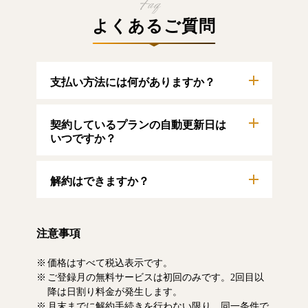
よくあるご質問
支払い方法には何がありますか？
以下のクレジットカードをご利用いただけま
契約しているプランの自動更新日は
す。
【クレジットカード】
いつですか？
VISA/MasterCard/JCB/American Express/Diners
Club
自動更新日は毎月1日となります。契約中プラ
解約はできますか？
ンのご利用期間は、マイページにてご確認い
ただけます。
マイページより、解約のお手続きが可能で
す。解約した場合、解約月の月末まで有料記
注意事項
事をお読みいただけます。なお、日割り清算
による料金の払い戻しはいたしません。
価格はすべて税込表示です。
ご登録月の無料サービスは初回のみです。2回目以
降は日割り料金が発生します。
月末までに解約手続きを行わない限り、同一条件で