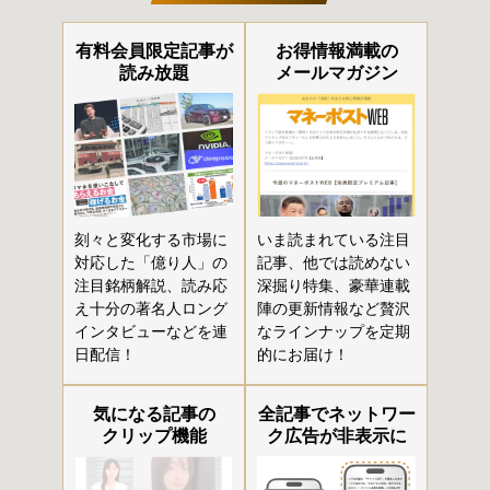
有料会員限定記事が
お得情報満載の
読み放題
メールマガジン
刻々と変化する市場に
いま読まれている注目
対応した「億り人」の
記事、他では読めない
注目銘柄解説、読み応
深掘り特集、豪華連載
え十分の著名人ロング
陣の更新情報など贅沢
インタビューなどを連
なラインナップを定期
日配信！
的にお届け！
気になる記事の
全記事でネットワー
クリップ機能
ク広告が非表示に