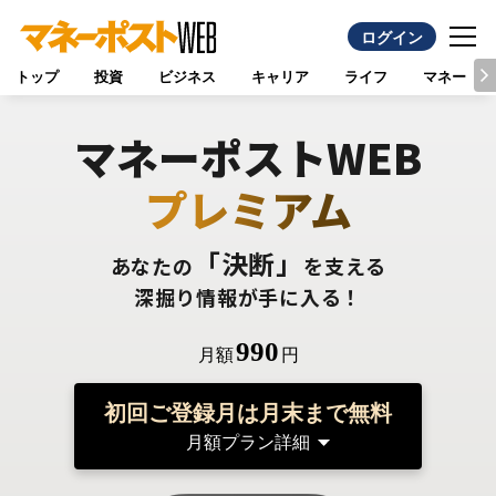
ログイン
トップ
投資
ビジネス
キャリア
ライフ
マネー
マネーポストWEB
プレミアム
「決断」
あなたの
を支える
深掘り情報が手に入る！
990
月額
円
初回ご登録月は月末まで無料
月額プラン詳細