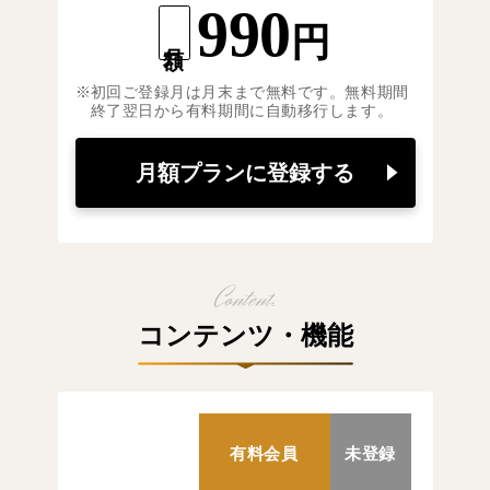
990
円
月額
初回ご登録月は月末まで無料です。無料期間
終了翌日から有料期間に自動移行します。
月額プランに登録する
コンテンツ・機能
有料会員
未登録