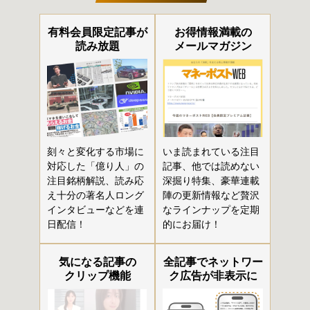
有料会員限定記事が
お得情報満載の
読み放題
メールマガジン
刻々と変化する市場に
いま読まれている注目
対応した「億り人」の
記事、他では読めない
注目銘柄解説、読み応
深掘り特集、豪華連載
え十分の著名人ロング
陣の更新情報など贅沢
インタビューなどを連
なラインナップを定期
日配信！
的にお届け！
気になる記事の
全記事でネットワー
クリップ機能
ク広告が非表示に