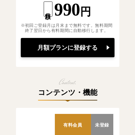
990
円
月額
初回ご登録月は月末まで無料です。無料期間
終了翌日から有料期間に自動移行します。
月額プランに登録する
コンテンツ・機能
有料会員
未登録