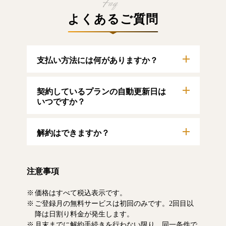
よくあるご質問
支払い方法には何がありますか？
以下のクレジットカードをご利用いただけま
契約しているプランの自動更新日は
す。
【クレジットカード】
いつですか？
VISA/MasterCard/JCB/American Express/Diners
Club
自動更新日は毎月1日となります。契約中プラ
解約はできますか？
ンのご利用期間は、マイページにてご確認い
ただけます。
マイページより、解約のお手続きが可能で
す。解約した場合、解約月の月末まで有料記
注意事項
事をお読みいただけます。なお、日割り清算
による料金の払い戻しはいたしません。
価格はすべて税込表示です。
ご登録月の無料サービスは初回のみです。2回目以
降は日割り料金が発生します。
月末までに解約手続きを行わない限り、同一条件で