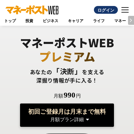
ログイン
トップ
投資
ビジネス
キャリア
ライフ
マネー
マネーポストWEB
プレミアム
「決断」
あなたの
を支える
深掘り情報が手に入る！
990
月額
円
初回ご登録月は月末まで無料
月額プラン詳細