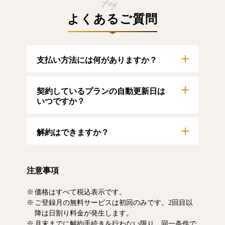
よくあるご質問
支払い方法には何がありますか？
以下のクレジットカードをご利用いただけま
契約しているプランの自動更新日は
す。
【クレジットカード】
いつですか？
VISA/MasterCard/JCB/American Express/Diners
Club
自動更新日は毎月1日となります。契約中プラ
解約はできますか？
ンのご利用期間は、マイページにてご確認い
ただけます。
マイページより、解約のお手続きが可能で
す。解約した場合、解約月の月末まで有料記
注意事項
事をお読みいただけます。なお、日割り清算
による料金の払い戻しはいたしません。
価格はすべて税込表示です。
ご登録月の無料サービスは初回のみです。2回目以
降は日割り料金が発生します。
月末までに解約手続きを行わない限り、同一条件で