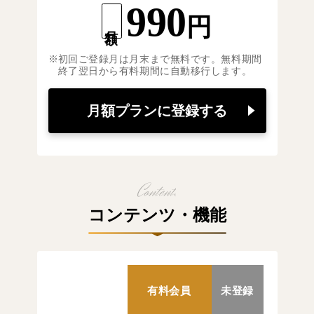
990
円
月額
初回ご登録月は月末まで無料です。無料期間
終了翌日から有料期間に自動移行します。
月額プランに登録する
コンテンツ・機能
有料会員
未登録