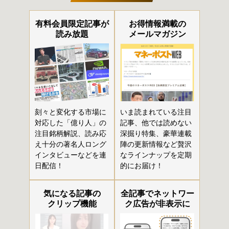
有料会員限定記事が
お得情報満載の
読み放題
メールマガジン
刻々と変化する市場に
いま読まれている注目
対応した「億り人」の
記事、他では読めない
注目銘柄解説、読み応
深掘り特集、豪華連載
え十分の著名人ロング
陣の更新情報など贅沢
インタビューなどを連
なラインナップを定期
日配信！
的にお届け！
気になる記事の
全記事でネットワー
クリップ機能
ク広告が非表示に