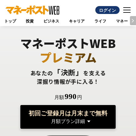
ログイン
トップ
投資
ビジネス
キャリア
ライフ
マネー
マネーポストWEB
プレミアム
「決断」
あなたの
を支える
深掘り情報が手に入る！
990
月額
円
初回ご登録月は月末まで無料
月額プラン詳細