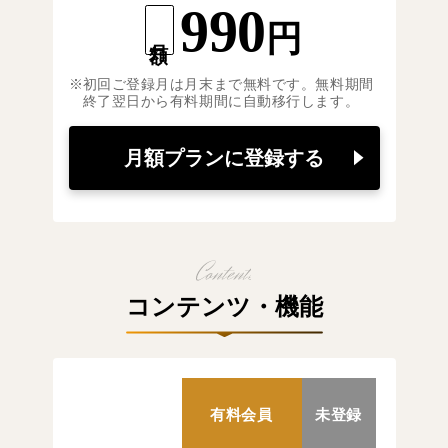
990
円
月額
初回ご登録月は月末まで無料です。無料期間
終了翌日から有料期間に自動移行します。
月額プランに登録する
コンテンツ・機能
有料会員
未登録