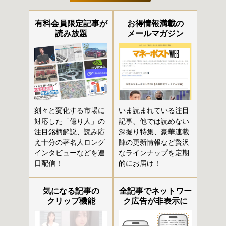
有料会員限定記事が
お得情報満載の
読み放題
メールマガジン
刻々と変化する市場に
いま読まれている注目
対応した「億り人」の
記事、他では読めない
注目銘柄解説、読み応
深掘り特集、豪華連載
え十分の著名人ロング
陣の更新情報など贅沢
インタビューなどを連
なラインナップを定期
日配信！
的にお届け！
気になる記事の
全記事でネットワー
クリップ機能
ク広告が非表示に