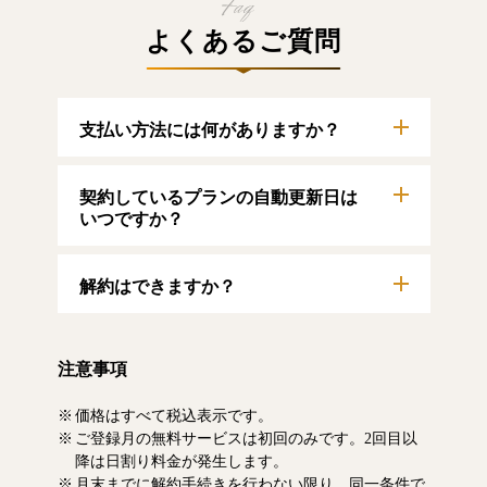
よくあるご質問
支払い方法には何がありますか？
以下のクレジットカードをご利用いただけま
契約しているプランの自動更新日は
す。
【クレジットカード】
いつですか？
VISA/MasterCard/JCB/American Express/Diners
Club
自動更新日は毎月1日となります。契約中プラ
解約はできますか？
ンのご利用期間は、マイページにてご確認い
ただけます。
マイページより、解約のお手続きが可能で
す。解約した場合、解約月の月末まで有料記
注意事項
事をお読みいただけます。なお、日割り清算
による料金の払い戻しはいたしません。
価格はすべて税込表示です。
ご登録月の無料サービスは初回のみです。2回目以
降は日割り料金が発生します。
月末までに解約手続きを行わない限り、同一条件で