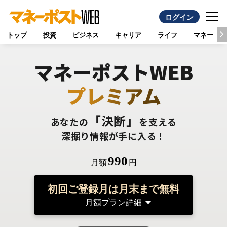
ログイン
トップ
投資
ビジネス
キャリア
ライフ
マネー
マネーポストWEB
プレミアム
「決断」
あなたの
を支える
深掘り情報が手に入る！
990
月額
円
初回ご登録月は月末まで無料
月額プラン詳細