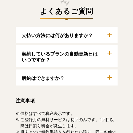
よくあるご質問
支払い方法には何がありますか？
以下のクレジットカードをご利用いただけま
契約しているプランの自動更新日は
す。
【クレジットカード】
いつですか？
VISA/MasterCard/JCB/American Express/Diners
Club
自動更新日は毎月1日となります。契約中プラ
解約はできますか？
ンのご利用期間は、マイページにてご確認い
ただけます。
マイページより、解約のお手続きが可能で
す。解約した場合、解約月の月末まで有料記
注意事項
事をお読みいただけます。なお、日割り清算
による料金の払い戻しはいたしません。
価格はすべて税込表示です。
ご登録月の無料サービスは初回のみです。2回目以
降は日割り料金が発生します。
月末までに解約手続きを行わない限り、同一条件で