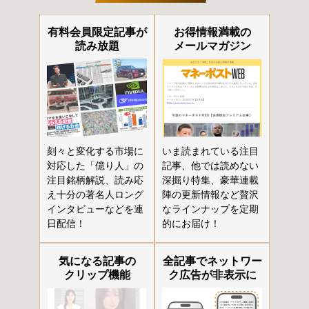
有料会員限定記事が
お得情報満載の
読み放題
メールマガジン
刻々と変化する市場に
いま読まれている注目
対応した「億り人」の
記事、他では読めない
注目銘柄解説、読み応
深掘り特集、豪華連載
え十分の著名人ロング
陣の更新情報など贅沢
インタビューなどを連
なラインナップを定期
日配信！
的にお届け！
気になる記事の
全記事でネットワー
クリップ機能
ク広告が非表示に