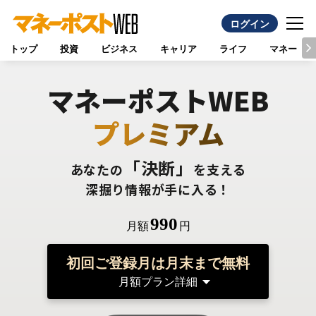
ログイン
トップ
投資
ビジネス
キャリア
ライフ
マネー
マネーポストWEB
プレミアム
「決断」
あなたの
を支える
深掘り情報が手に入る！
990
月額
円
初回ご登録月は月末まで無料
月額プラン詳細