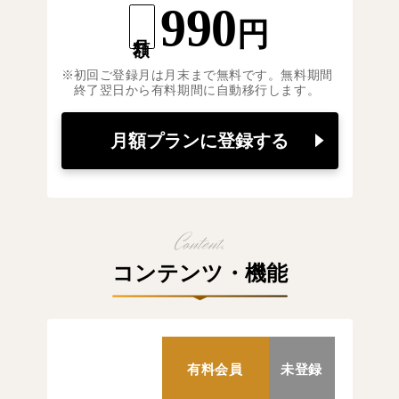
990
円
月額
初回ご登録月は月末まで無料です。無料期間
終了翌日から有料期間に自動移行します。
月額プランに登録する
コンテンツ・機能
有料会員
未登録