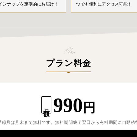
インナップを定期的にお届け！
つでも便利にアクセス可能！
プラン料金
990
円
月額
登録月は月末まで無料です。無料期間終了翌日から有料期間に自動移