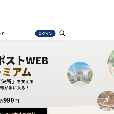
ンド
ログイン
ポストWEB
レミアム
「決断」
を支える
情報が手に入る！
990
額
円