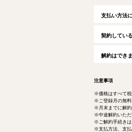
支払い方法
以下のクレジッ
【クレジットカ
契約してい
VISA/MasterCard
自動更新日は毎
す。
解約はでき
マイページより
ただけます。な
注意事項
価格はすべて税
ご登録月の無料
月末までに解約
中途解約いただ
ご解約手続きは
支払方法、支払