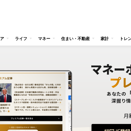
ア
ライフ
マネー
住まい・不動産
家計
トレ
マネー
プ
あなたの
深掘り
月