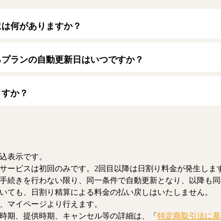
には何がありますか？
トカードをご利用いただけます。
ード】
るプランの自動更新日はいつですか？
/JCB/American Express/Diners Club
月1日となります。契約中プランのご利用期間は、マイページにてご
ますか？
、解約のお手続きが可能です。解約した場合、解約月の月末まで有
お、日割り清算による料金の払い戻しはいたしません。
込表示です。
サービスは初回のみです。2回目以降は日割り料金が発生しま
手続きを行わない限り、同一条件で自動更新となり、以降も同
いても、日割り精算による料金の払い戻しはいたしません。
、マイページより行えます。
時期、提供時期、キャンセル等の詳細は、「
特定商取引法に基