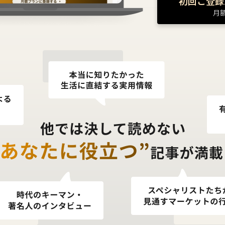
初回ご登録
月