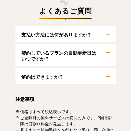
よくあるご質問
支払い方法には何がありますか？
以下のクレジットカードをご利用いただけま
契約しているプランの自動更新日は
す。
【クレジットカード】
いつですか？
VISA/MasterCard/JCB/American Express/Diners
Club
自動更新日は毎月1日となります。契約中プラ
解約はできますか？
ンのご利用期間は、マイページにてご確認い
ただけます。
マイページより、解約のお手続きが可能で
す。解約した場合、解約月の月末まで有料記
注意事項
事をお読みいただけます。なお、日割り清算
による料金の払い戻しはいたしません。
価格はすべて税込表示です。
ご登録月の無料サービスは初回のみです。2回目以
降は日割り料金が発生します。
月末までに解約手続きを行わない限り、同一条件で