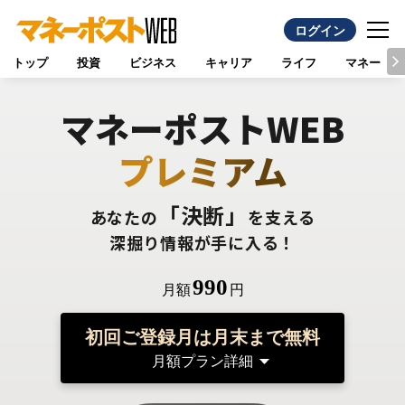
ログイン
トップ
投資
ビジネス
キャリア
ライフ
マネー
マネーポストWEB
プレミアム
「決断」
あなたの
を支える
深掘り情報が手に入る！
990
月額
円
初回ご登録月は月末まで無料
月額プラン詳細