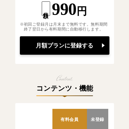
990
円
月額
初回ご登録月は月末まで無料です。無料期間
終了翌日から有料期間に自動移行します。
月額プランに登録する
コンテンツ・機能
有料会員
未登録