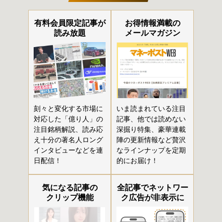
有料会員限定記事が
お得情報満載の
読み放題
メールマガジン
刻々と変化する市場に
いま読まれている注目
対応した「億り人」の
記事、他では読めない
注目銘柄解説、読み応
深掘り特集、豪華連載
え十分の著名人ロング
陣の更新情報など贅沢
インタビューなどを連
なラインナップを定期
日配信！
的にお届け！
気になる記事の
全記事でネットワー
クリップ機能
ク広告が非表示に