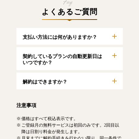
よくあるご質問
支払い方法には何がありますか？
以下のクレジットカードをご利用いただけま
契約しているプランの自動更新日は
す。
【クレジットカード】
いつですか？
VISA/MasterCard/JCB/American Express/Diners
Club
自動更新日は毎月1日となります。契約中プラ
解約はできますか？
ンのご利用期間は、マイページにてご確認い
ただけます。
マイページより、解約のお手続きが可能で
す。解約した場合、解約月の月末まで有料記
注意事項
事をお読みいただけます。なお、日割り清算
による料金の払い戻しはいたしません。
価格はすべて税込表示です。
ご登録月の無料サービスは初回のみです。2回目以
降は日割り料金が発生します。
月末までに解約手続きを行わない限り、同一条件で