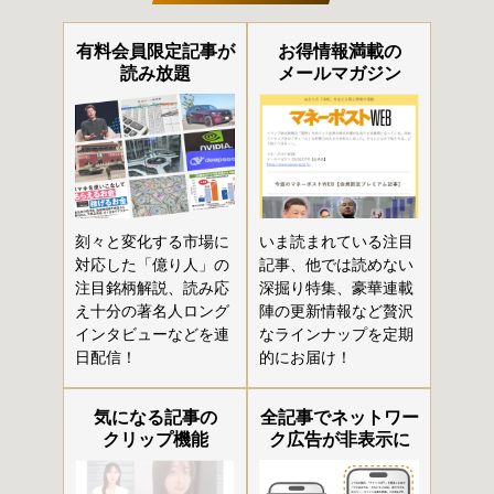
有料会員限定記事が
お得情報満載の
読み放題
メールマガジン
刻々と変化する市場に
いま読まれている注目
対応した「億り人」の
記事、他では読めない
注目銘柄解説、読み応
深掘り特集、豪華連載
え十分の著名人ロング
陣の更新情報など贅沢
インタビューなどを連
なラインナップを定期
日配信！
的にお届け！
気になる記事の
全記事でネットワー
クリップ機能
ク広告が非表示に