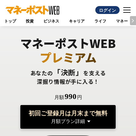
ログイン
トップ
投資
ビジネス
キャリア
ライフ
マネー
マネーポストWEB
プレミアム
「決断」
あなたの
を支える
深掘り情報が手に入る！
990
月額
円
初回ご登録月は月末まで無料
月額プラン詳細