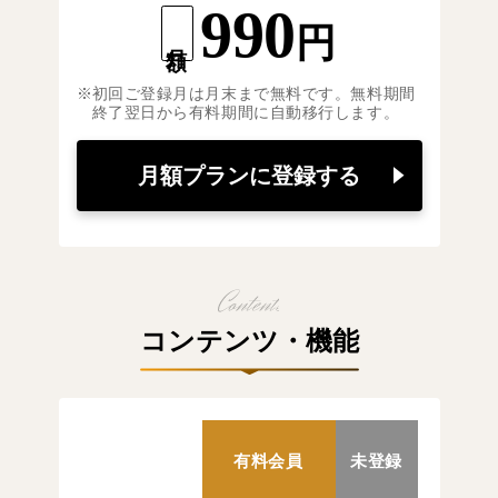
990
円
月額
初回ご登録月は月末まで無料です。無料期間
終了翌日から有料期間に自動移行します。
月額プランに登録する
コンテンツ・機能
有料会員
未登録