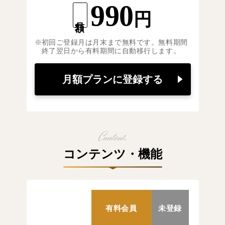
990
円
月額
初回ご登録月は月末まで無料です。無料期間
終了翌日から有料期間に自動移行します。
月額プランに登録する
コンテンツ・機能
有料会員
未登録