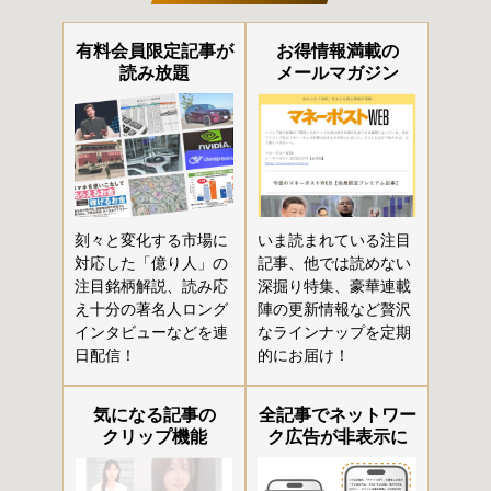
有料会員限定記事が
お得情報満載の
読み放題
メールマガジン
刻々と変化する市場に
いま読まれている注目
対応した「億り人」の
記事、他では読めない
注目銘柄解説、読み応
深掘り特集、豪華連載
え十分の著名人ロング
陣の更新情報など贅沢
インタビューなどを連
なラインナップを定期
日配信！
的にお届け！
気になる記事の
全記事でネットワー
クリップ機能
ク広告が非表示に