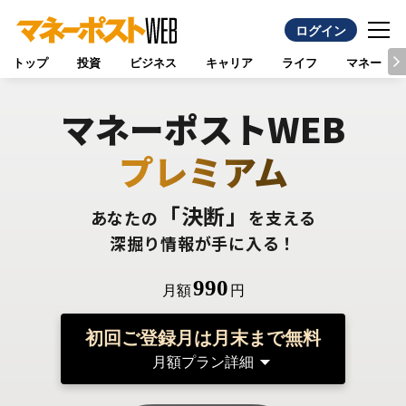
ログイン
トップ
投資
ビジネス
キャリア
ライフ
マネー
マネーポストWEB
プレミアム
「決断」
あなたの
を支える
深掘り情報が手に入る！
990
月額
円
初回ご登録月は月末まで無料
月額プラン詳細