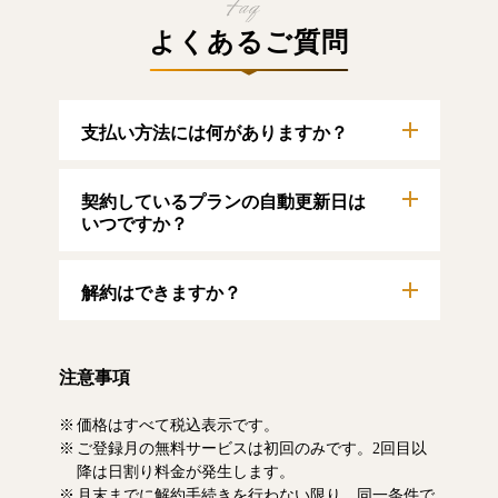
よくあるご質問
支払い方法には何がありますか？
以下のクレジットカードをご利用いただけま
契約しているプランの自動更新日は
す。
【クレジットカード】
いつですか？
VISA/MasterCard/JCB/American Express/Diners
Club
自動更新日は毎月1日となります。契約中プラ
解約はできますか？
ンのご利用期間は、マイページにてご確認い
ただけます。
マイページより、解約のお手続きが可能で
す。解約した場合、解約月の月末まで有料記
注意事項
事をお読みいただけます。なお、日割り清算
による料金の払い戻しはいたしません。
価格はすべて税込表示です。
ご登録月の無料サービスは初回のみです。2回目以
降は日割り料金が発生します。
月末までに解約手続きを行わない限り、同一条件で