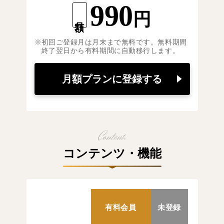
990
円
月額
初回ご登録月は月末まで無料です。無料期間
終了翌日から有料期間に自動移行します。
月額プランに登録する
コンテンツ・機能
有料会員
未登録