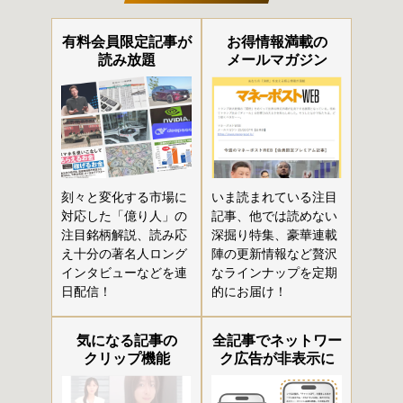
有料会員限定記事が
お得情報満載の
読み放題
メールマガジン
刻々と変化する市場に
いま読まれている注目
対応した「億り人」の
記事、他では読めない
注目銘柄解説、読み応
深掘り特集、豪華連載
え十分の著名人ロング
陣の更新情報など贅沢
インタビューなどを連
なラインナップを定期
日配信！
的にお届け！
気になる記事の
全記事でネットワー
クリップ機能
ク広告が非表示に