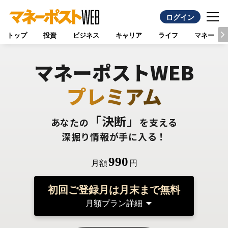
ログイン
トップ
投資
ビジネス
キャリア
ライフ
マネー
マネーポストWEB
プレミアム
「決断」
あなたの
を支える
深掘り情報が手に入る！
990
月額
円
初回ご登録月は月末まで無料
月額プラン詳細