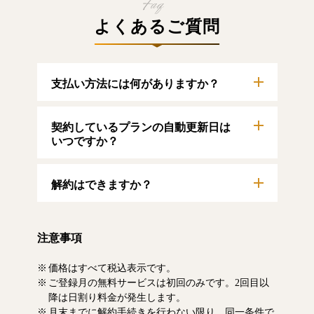
よくあるご質問
支払い方法には何がありますか？
以下のクレジットカードをご利用いただけま
契約しているプランの自動更新日は
す。
【クレジットカード】
いつですか？
VISA/MasterCard/JCB/American Express/Diners
Club
自動更新日は毎月1日となります。契約中プラ
解約はできますか？
ンのご利用期間は、マイページにてご確認い
ただけます。
マイページより、解約のお手続きが可能で
す。解約した場合、解約月の月末まで有料記
注意事項
事をお読みいただけます。なお、日割り清算
による料金の払い戻しはいたしません。
価格はすべて税込表示です。
ご登録月の無料サービスは初回のみです。2回目以
降は日割り料金が発生します。
月末までに解約手続きを行わない限り、同一条件で