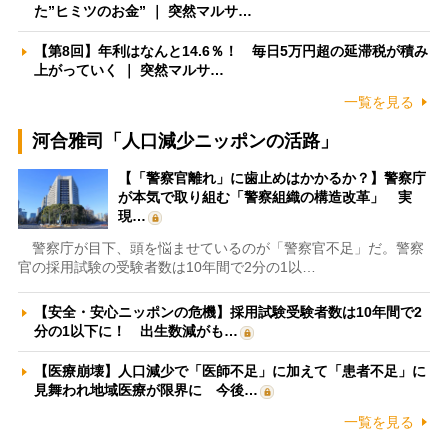
た”ヒミツのお金” ｜ 突然マルサ…
【第8回】年利はなんと14.6％！ 毎日5万円超の延滞税が積み
上がっていく ｜ 突然マルサ…
一覧を見る
河合雅司「人口減少ニッポンの活路」
【「警察官離れ」に歯止めはかかるか？】警察庁
が本気で取り組む「警察組織の構造改革」 実
現…
警察庁が目下、頭を悩ませているのが「警察官不足」だ。警察
官の採用試験の受験者数は10年間で2分の1以…
【安全・安心ニッポンの危機】採用試験受験者数は10年間で2
分の1以下に！ 出生数減がも…
【医療崩壊】人口減少で「医師不足」に加えて「患者不足」に
見舞われ地域医療が限界に 今後…
一覧を見る