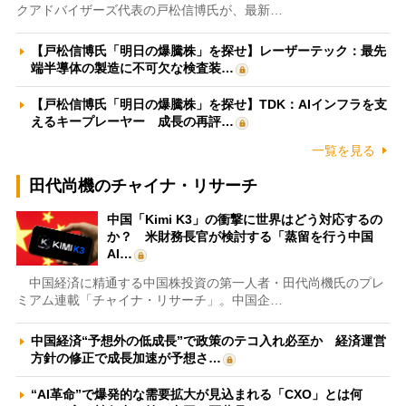
クアドバイザーズ代表の戸松信博氏が、最新…
【戸松信博氏「明日の爆騰株」を探せ】レーザーテック：最先
端半導体の製造に不可欠な検査装…
【戸松信博氏「明日の爆騰株」を探せ】TDK：AIインフラを支
えるキープレーヤー 成長の再評…
一覧を見る
田代尚機のチャイナ・リサーチ
中国「Kimi K3」の衝撃に世界はどう対応するの
か？ 米財務長官が検討する「蒸留を行う中国
AI…
中国経済に精通する中国株投資の第一人者・田代尚機氏のプレ
ミアム連載「チャイナ・リサーチ」。中国企…
中国経済“予想外の低成長”で政策のテコ入れ必至か 経済運営
方針の修正で成長加速が予想さ…
“AI革命”で爆発的な需要拡大が見込まれる「CXO」とは何