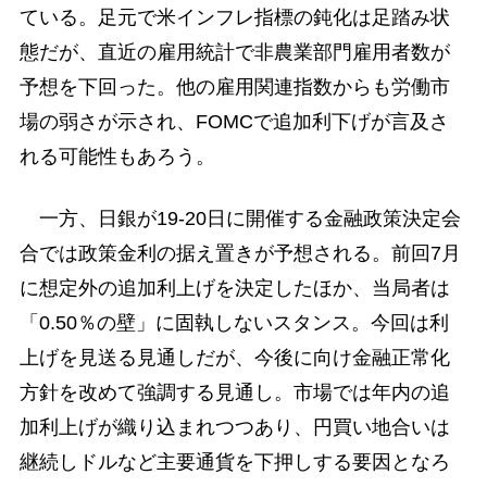
ている。足元で米インフレ指標の鈍化は足踏み状
態だが、直近の雇用統計で非農業部門雇用者数が
予想を下回った。他の雇用関連指数からも労働市
場の弱さが示され、FOMCで追加利下げが言及さ
れる可能性もあろう。
一方、日銀が19-20日に開催する金融政策決定会
合では政策金利の据え置きが予想される。前回7月
に想定外の追加利上げを決定したほか、当局者は
「0.50％の壁」に固執しないスタンス。今回は利
上げを見送る見通しだが、今後に向け金融正常化
方針を改めて強調する見通し。市場では年内の追
加利上げが織り込まれつつあり、円買い地合いは
継続しドルなど主要通貨を下押しする要因となろ