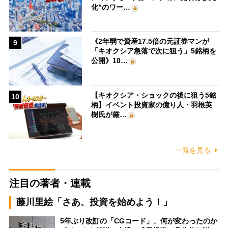
化”のワー…
《2年弱で資産17.5倍の元証券マンが
9
「キオクシア急落で次に狙う」5銘柄を
公開》10…
【キオクシア・ショックの後に狙う5銘
10
柄】イベント投資家の億り人・羽根英
樹氏が厳…
一覧を見る
注目の著者・連載
藤川里絵「さあ、投資を始めよう！」
5年ぶり改訂の「CGコード」、何が変わったのか