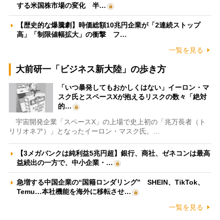
する米国株市場の変化 半…
【歴史的な爆騰劇】時価総額10兆円企業が「2連続ストップ
高」「制限値幅拡大」の衝撃 フ…
一覧を見る
大前研一「ビジネス新大陸」の歩き方
「いつ暴発してもおかしくはない」イーロン・マ
スク氏とスペースXが抱えるリスクの数々「絶対
的…
宇宙開発企業「スペースX」の上場で史上初の「兆万長者（ト
リリオネア）」となったイーロン・マスク氏。…
【3メガバンクは純利益5兆円超】銀行、商社、ゼネコンは最高
益続出の一方で、中小企業・…
急増する中国企業の“国籍ロンダリング” SHEIN、TikTok、
Temu…本社機能を海外に移転させ…
一覧を見る