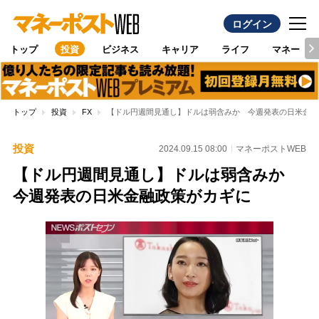
ログイン
トップ
投資
ビジネス
キャリア
ライフ
マネー
トップ
投資
FX
【ドル円週間見通し】ドルは弱含みか 今週発表の日米金融
投資
2024.09.15 08:00
マネーポストWEB
【ドル円週間見通し】ドルは弱含みか
今週発表の日米金融政策がカギに