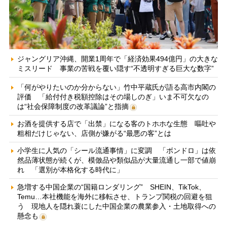
ジャングリア沖縄、開業1周年で「経済効果494億円」の大きな
ミスリード 事業の苦戦を覆い隠す“不透明すぎる巨大な数字”
「何がやりたいのか分からない」竹中平蔵氏が語る高市内閣の
評価 「給付付き税額控除はその場しのぎ」いま不可欠なの
は“社会保障制度の改革議論”と指摘
お酒を提供する店で「出禁」になる客のトホホな生態 嘔吐や
粗相だけじゃない、店側が嫌がる“最悪の客”とは
小学生に人気の「シール流通事情」に変調 「ボンドロ」は依
然品薄状態が続くが、模倣品や類似品が大量流通し一部で値崩
れ 「選別が本格化する時代に」
急増する中国企業の“国籍ロンダリング” SHEIN、TikTok、
Temu…本社機能を海外に移転させ、トランプ関税の回避を狙
う 現地人を隠れ蓑にした中国企業の農業参入・土地取得への
懸念も