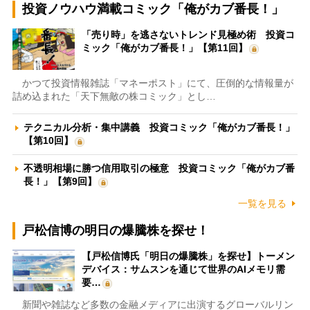
投資ノウハウ満載コミック「俺がカブ番長！」
「売り時」を逃さないトレンド見極め術 投資コ
ミック「俺がカブ番長！」【第11回】
かつて投資情報雑誌「マネーポスト」にて、圧倒的な情報量が
詰め込まれた「天下無敵の株コミック」とし…
テクニカル分析・集中講義 投資コミック「俺がカブ番長！」
【第10回】
不透明相場に勝つ信用取引の極意 投資コミック「俺がカブ番
長！」【第9回】
一覧を見る
戸松信博の明日の爆騰株を探せ！
【戸松信博氏「明日の爆騰株」を探せ】トーメン
デバイス：サムスンを通じて世界のAIメモリ需
要…
新聞や雑誌など多数の金融メディアに出演するグローバルリン