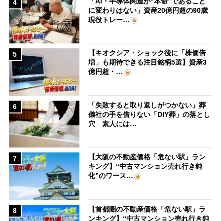
「AI・半導体関連が“本命”であること
4
に変わりはない」資産20億円超の90歳
現役トレー…
【キオクシア・ショック後に「株価倍
5
増」も期待できる注目銘柄5選】資産3
億円超・…
「失敗すると取り返しがつかない」葬
6
儀社の手を借りない「DIY葬」の落とし
穴 素人には…
【大阪の不動産価格「危ない駅」ラン
7
キング】“中古マンション売れ行き鈍
化”のワース…
【首都圏の不動産価格「危ない駅」ラ
8
ンキング】“中古マンション売れ行き鈍