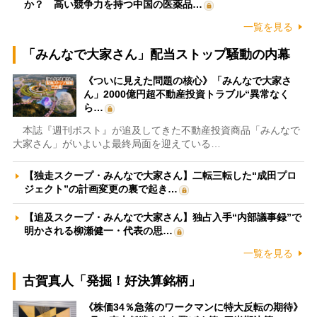
か？ 高い競争力を持つ中国の医薬品…
一覧を見る
「みんなで大家さん」配当ストップ騒動の内幕
《ついに見えた問題の核心》「みんなで大家さ
ん」2000億円超不動産投資トラブル“異常なく
ら…
本誌『週刊ポスト』が追及してきた不動産投資商品「みんなで
大家さん」がいよいよ最終局面を迎えている…
【独走スクープ・みんなで大家さん】二転三転した“成田プロ
ジェクト”の計画変更の裏で起き…
【追及スクープ・みんなで大家さん】独占入手“内部議事録”で
明かされる柳瀬健一・代表の思…
一覧を見る
古賀真人「発掘！好決算銘柄」
《株価34％急落のワークマンに特大反転の期待》