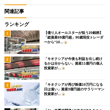
関連記事
ランキング
【億り人オールスターが狙う20銘柄】
1
「総資産69億円超」90歳現役トレーダ
ーから“10…
「キオクシアが今後も利益を出し続け
2
るかは分からない」資産11億円の個人
投資家が…
「キオクシアが再び株価10万円になる
3
日は遠い」資産3億円超のサラリーマン
投資家が…