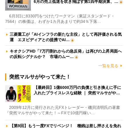
6月の売上低迷を吹き飛ばす第1四半期決算、…
6月3日に8330円をつけたワークマン（東証スタンダード・
7564）の株価は、わずか1カ月あまりで約34％下落…
三菱重工が「AIインフラの新たな主役」として再評価される気
運 エヌビディアとの提携でAI…
キオクシアHD「7万円割れからの急反発」は再びの上昇局面へ
の反転シグナルか？ 市場のムー…
一覧を見る
突然マルサがやって来た！
【最終回】1億6000万円の負債と引き換えに手に
入れたプライスレスな経験 ｜ 突然マルサがや…
2009年12月に発行された元FXトレーダー・磯貝清明氏の著書
『突然マルサがやって来た！～FXで10億円稼い…
【第9回】もう一度FXでリベンジ！ 種銭は差し押さえを免れ