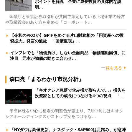
ポイントを解説 企業に成長投資の具体的な説
明…
金融庁と東京証券取引所が共同で策定している上場企業の経営
や取締役会のあり方を定める「コーポレート…
【令和のPKOか】GPIFをめぐる片山財務相の「円資産への投
資拡大」発言の波紋 「国債重視」…
インフレでも「物価負け」しない金融商品「物価連動国債」に
注目 元本が物価の動きに合わせ…
一覧を見る
森口亮「まるわかり市況分析」
「キオクシア急落で含み損が膨らんで…」損失を
投資家としての成長につなげる4つの視点 「…
半導体株を中心に相場の調整色が強まり、7月中旬にはキオク
シアホールディングスがストップ安をつけるな…
「NYダウは高値更新、ナスダック・S&P500は足踏み」が意味