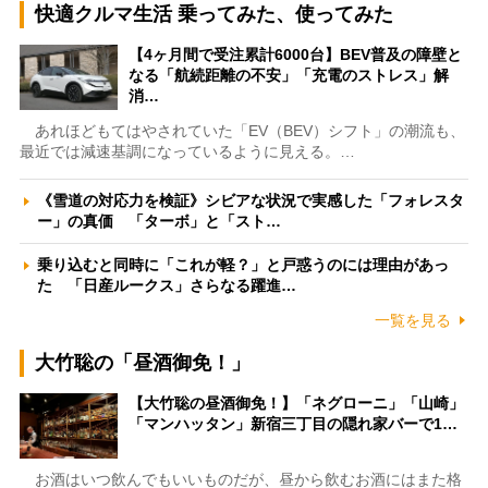
快適クルマ生活 乗ってみた、使ってみた
【4ヶ月間で受注累計6000台】BEV普及の障壁と
なる「航続距離の不安」「充電のストレス」解
消…
あれほどもてはやされていた「EV（BEV）シフト」の潮流も、
最近では減速基調になっているように見える。…
《雪道の対応力を検証》シビアな状況で実感した「フォレスタ
ー」の真価 「ターボ」と「スト…
乗り込むと同時に「これが軽？」と戸惑うのには理由があっ
た 「日産ルークス」さらなる躍進…
一覧を見る
大竹聡の「昼酒御免！」
【大竹聡の昼酒御免！】「ネグローニ」「山崎」
「マンハッタン」新宿三丁目の隠れ家バーで1…
お酒はいつ飲んでもいいものだが、昼から飲むお酒にはまた格