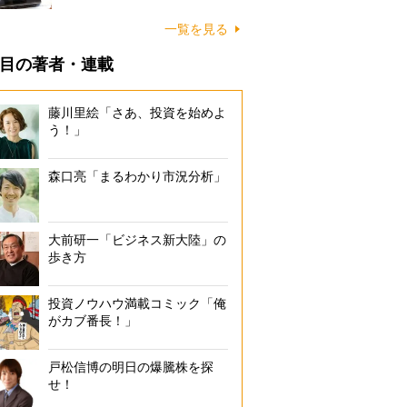
一覧を見る
目の著者・連載
藤川里絵「さあ、投資を始めよ
う！」
森口亮「まるわかり市況分析」
大前研一「ビジネス新大陸」の
歩き方
投資ノウハウ満載コミック「俺
がカブ番長！」
戸松信博の明日の爆騰株を探
せ！