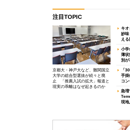
注目TOPIC
キオ
妙味
える
小学
薄状
別が
京都大・神戸大など、難関国立
「3
大学の総合型選抜が続々と廃
手掛
止 「推薦入試の拡大」報道と
コン
現実の乖離はなぜ起きるのか
急増
Te
現地