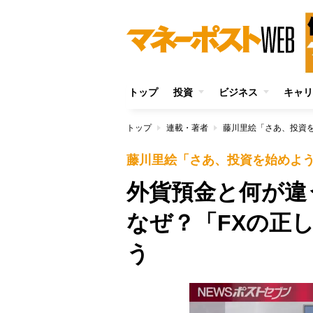
トップ
投資
ビジネス
キャリ
トップ
連載・著者
藤川里絵「さあ、投資
藤川里絵「さあ、投資を始めよ
外貨預金と何が違
なぜ？「FXの正
う