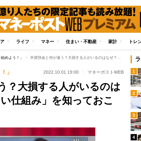
ア
ライフ
マネー
住まい・不動産
家計
トレ
を始めよう！」
外貨預金と何が違う？大損する人がいるのはなぜ？「FXの正しい仕組み」を知っておこう
ラ
1
う！」
2022.10.01 19:00
マネーポストWEB
う？大損する人がいるのは
2
しい仕組み」を知っておこ
3
4