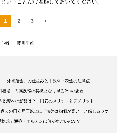
るということだけ理解しておいてください。
1
2
3
初心者
藤川里絵
プ 「外貨預金」の仕組みと手数料・税金の注意点
円相場 円高反転の契機となり得る2つの要因
国株投資への影響は？ 円安のメリットとデメリット
円 過去の円安局面以上に「海外は物価が高い」と感じるワケ
m全世界株式」通称・オルカンは何がすごいのか？