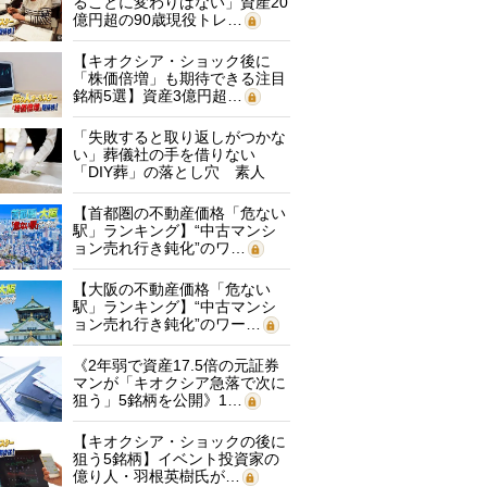
ることに変わりはない」資産20
億円超の90歳現役トレ…
【キオクシア・ショック後に
「株価倍増」も期待できる注目
銘柄5選】資産3億円超…
「失敗すると取り返しがつかな
い」葬儀社の手を借りない
「DIY葬」の落とし穴 素人
に…
【首都圏の不動産価格「危ない
駅」ランキング】“中古マンシ
ョン売れ行き鈍化”のワ…
【大阪の不動産価格「危ない
駅」ランキング】“中古マンシ
ョン売れ行き鈍化”のワー…
《2年弱で資産17.5倍の元証券
マンが「キオクシア急落で次に
狙う」5銘柄を公開》1…
【キオクシア・ショックの後に
狙う5銘柄】イベント投資家の
億り人・羽根英樹氏が…