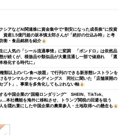
クシアなどAI関連株に資金集中で“割安になった成長株”に投資
 資産1.5億円超の坂本慎太郎さんが「絶好の仕込み時」と考
防衛・食品銘柄を紹介
生に人気の「シール流通事情」に変調 「ボンドロ」は依然品
態が続くが、模倣品や類似品が大量流通し一部で値崩れ 「選
本格化する時代に」
0種類以上のパン食べ放題」で行列のできる新形態レストランを
けるサンマルクホールディングス 同社に聞いた「店舗展開の
セプト」、事業を多角化してもぶれない軸
する中国企業の“国籍ロンダリング” SHEIN、TikTok、
mu…本社機能を海外に移転させ、トランプ関税の回避を狙う
人を隠れ蓑にした中国企業の農業参入・土地取得への懸念も