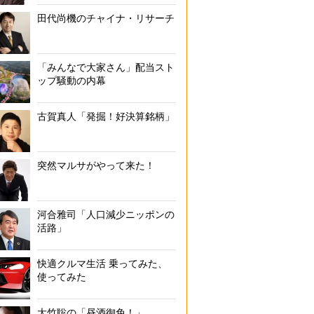
田代尚機のチャイナ・リサーチ
「みんなで大家さん」配当スト
ップ騒動の内幕
古賀真人「発掘！好決算銘柄」
突然マルサがやって来た！
河合雅司「人口減少ニッポンの
活路」
快適クルマ生活 乗ってみた、
使ってみた
大竹聡の「昼酒御免！」