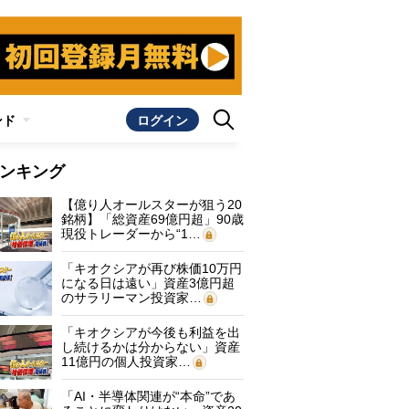
ンド
ログイン
ンキング
【億り人オールスターが狙う20
銘柄】「総資産69億円超」90歳
現役トレーダーから“1…
「キオクシアが再び株価10万円
になる日は遠い」資産3億円超
のサラリーマン投資家…
「キオクシアが今後も利益を出
し続けるかは分からない」資産
11億円の個人投資家…
「AI・半導体関連が“本命”であ