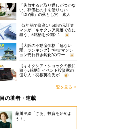
「失敗すると取り返しがつかな
い」葬儀社の手を借りない
「DIY葬」の落とし穴 素人
に…
《2年弱で資産17.5倍の元証券
マンが「キオクシア急落で次に
狙う」5銘柄を公開》1…
【大阪の不動産価格「危ない
駅」ランキング】“中古マンシ
ョン売れ行き鈍化”のワー…
【キオクシア・ショックの後に
狙う5銘柄】イベント投資家の
億り人・羽根英樹氏が…
一覧を見る
目の著者・連載
藤川里絵「さあ、投資を始めよ
う！」