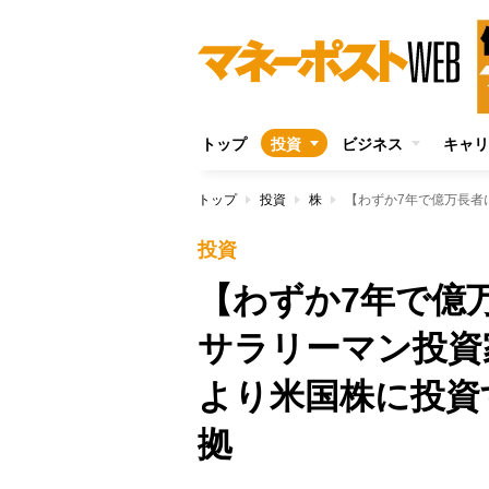
トップ
投資
ビジネス
キャリ
トップ
投資
株
投資
【わずか7年で億
サラリーマン投資
より米国株に投資
拠