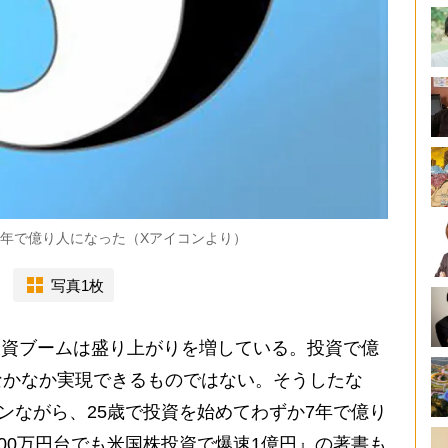
7年で億り人になった（Xアイコンより）
写真1枚
投資ブームは盛り上がりを増している。投資で億
なかなか実現できるものではない。そうしたな
マンながら、25歳で投資を始めてわずか7年で億り
300万円台でも米国株投資で爆速1億円』の著書も