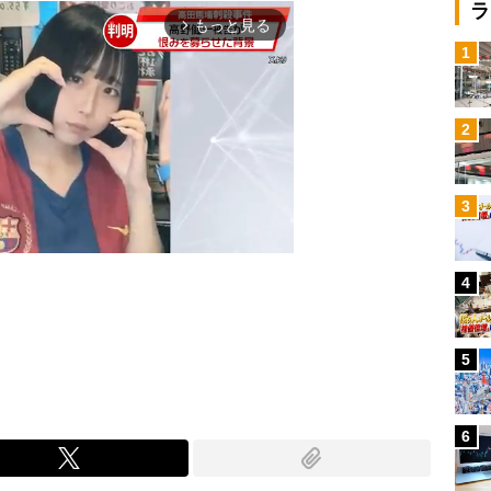
ラ
もっと見る
arrow_forward_ios
1
2
3
4
Mute
5
6