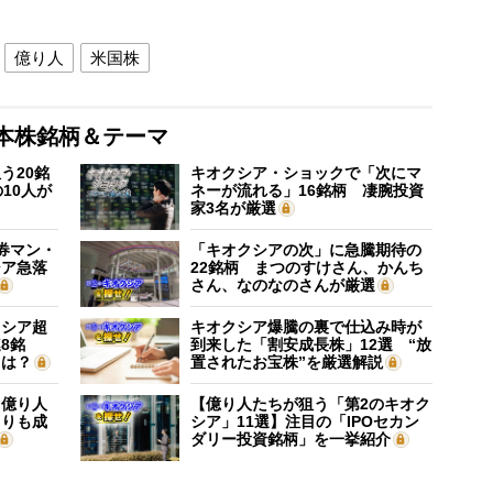
億り人
米国株
本株銘柄＆テーマ
う20銘
キオクシア・ショックで「次にマ
10人が
ネーが流れる」16銘柄 凄腕投資
家3名が厳選
証券マン・
「キオクシアの次」に急騰期待の
シア急落
22銘柄 まつのすけさん、かんち
さん、なのなのさんが厳選
クシア超
キオクシア爆騰の裏で仕込み時が
8銘
到来した「割安成長株」12選 “放
”は？
置されたお宝株”を厳選解説
】億り人
【億り人たちが狙う「第2のキオク
よりも成
シア」11選】注目の「IPOセカン
ダリー投資銘柄」を一挙紹介