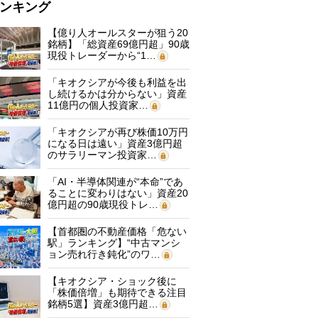
ンキング
【億り人オールスターが狙う20
銘柄】「総資産69億円超」90歳
現役トレーダーから“1…
「キオクシアが今後も利益を出
し続けるかは分からない」資産
11億円の個人投資家…
「キオクシアが再び株価10万円
になる日は遠い」資産3億円超
のサラリーマン投資家…
「AI・半導体関連が“本命”であ
ることに変わりはない」資産20
億円超の90歳現役トレ…
【首都圏の不動産価格「危ない
駅」ランキング】“中古マンシ
ョン売れ行き鈍化”のワ…
【キオクシア・ショック後に
「株価倍増」も期待できる注目
銘柄5選】資産3億円超…