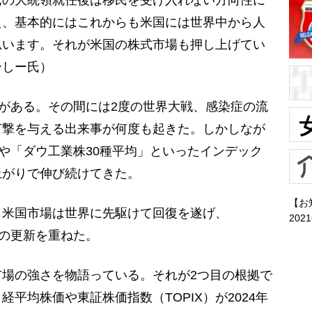
え、基本的にはこれからも米国には世界中から人
思います。それが米国の株式市場も押し上げてい
ーしー氏）
がある。その間には2度の世界大戦、感染症の流
打撃を与える出来事が何度も起きた。しかしなが
」や「ダウ工業株30種平均」といったインデック
上がりで伸び続けてきた。
【お
米国市場は世界に先駆けて回復を遂げ、
202
値の更新を重ねた。
場の強さを物語っている。それが2つ目の根拠で
平均株価や東証株価指数（TOPIX）が2024年