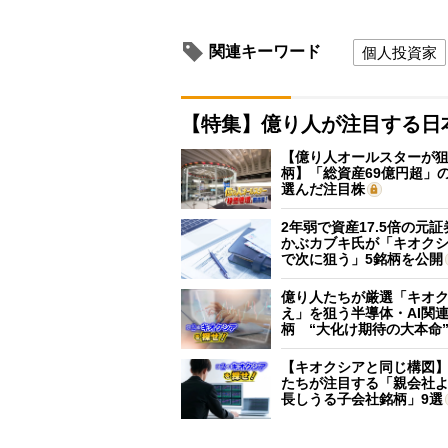
関連キーワード
個人投資家
【特集】億り人が注目する日
【億り人オールスターが狙
柄】「総資産69億円超」の
選んだ注目株
2年弱で資産17.5倍の元
かぶカブキ氏が「キオク
で次に狙う」5銘柄を公開
億り人たちが厳選「キオ
え」を狙う半導体・AI関連
柄 “大化け期待の大本命
【キオクシアと同じ構図
たちが注目する「親会社
長しうる子会社銘柄」9選