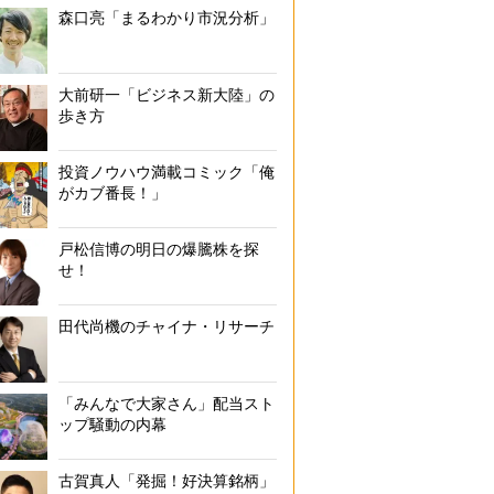
森口亮「まるわかり市況分析」
大前研一「ビジネス新大陸」の
歩き方
投資ノウハウ満載コミック「俺
がカブ番長！」
戸松信博の明日の爆騰株を探
せ！
田代尚機のチャイナ・リサーチ
「みんなで大家さん」配当スト
ップ騒動の内幕
古賀真人「発掘！好決算銘柄」