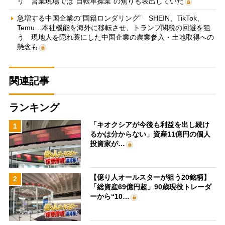
リ 営業現場では“自転車操業”の焦りも表出していた
急増する中国企業の“国籍ロンダリング” SHEIN、TikTok、
Temu…本社機能を海外に移転させ、トランプ関税の回避を狙
う 現地人を隠れ蓑にした中国企業の農業参入・土地取得への
懸念も
関連記事
ランキング
「キオクシアが今後も利益を出し続け
1
るかは分からない」資産11億円の個人
投資家が…
【億り人オールスターが狙う20銘柄】
2
「総資産69億円超」90歳現役トレーダ
ーから“10…