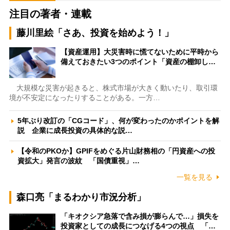
注目の著者・連載
藤川里絵「さあ、投資を始めよう！」
【資産運用】大災害時に慌てないために平時から
備えておきたい3つのポイント「資産の棚卸し…
大規模な災害が起きると、株式市場が大きく動いたり、取引環
境が不安定になったりすることがある。一方…
5年ぶり改訂の「CGコード」、何が変わったのかポイントを解
説 企業に成長投資の具体的な説…
【令和のPKOか】GPIFをめぐる片山財務相の「円資産への投
資拡大」発言の波紋 「国債重視」…
一覧を見る
森口亮「まるわかり市況分析」
「キオクシア急落で含み損が膨らんで…」損失を
投資家としての成長につなげる4つの視点 「…