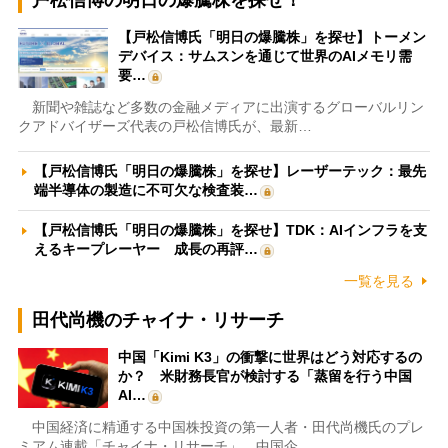
戸松信博の明日の爆騰株を探せ！
【戸松信博氏「明日の爆騰株」を探せ】トーメン
デバイス：サムスンを通じて世界のAIメモリ需
要…
新聞や雑誌など多数の金融メディアに出演するグローバルリン
クアドバイザーズ代表の戸松信博氏が、最新…
【戸松信博氏「明日の爆騰株」を探せ】レーザーテック：最先
端半導体の製造に不可欠な検査装…
【戸松信博氏「明日の爆騰株」を探せ】TDK：AIインフラを支
えるキープレーヤー 成長の再評…
一覧を見る
田代尚機のチャイナ・リサーチ
中国「Kimi K3」の衝撃に世界はどう対応するの
か？ 米財務長官が検討する「蒸留を行う中国
AI…
中国経済に精通する中国株投資の第一人者・田代尚機氏のプレ
ミアム連載「チャイナ・リサーチ」。中国企…