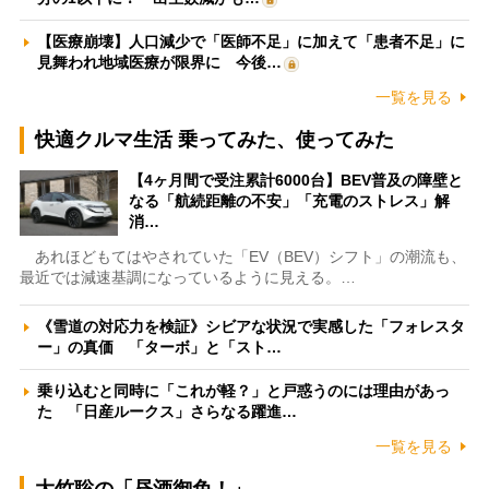
【医療崩壊】人口減少で「医師不足」に加えて「患者不足」に
見舞われ地域医療が限界に 今後…
一覧を見る
快適クルマ生活 乗ってみた、使ってみた
【4ヶ月間で受注累計6000台】BEV普及の障壁と
なる「航続距離の不安」「充電のストレス」解
消…
あれほどもてはやされていた「EV（BEV）シフト」の潮流も、
最近では減速基調になっているように見える。…
《雪道の対応力を検証》シビアな状況で実感した「フォレスタ
ー」の真価 「ターボ」と「スト…
乗り込むと同時に「これが軽？」と戸惑うのには理由があっ
た 「日産ルークス」さらなる躍進…
一覧を見る