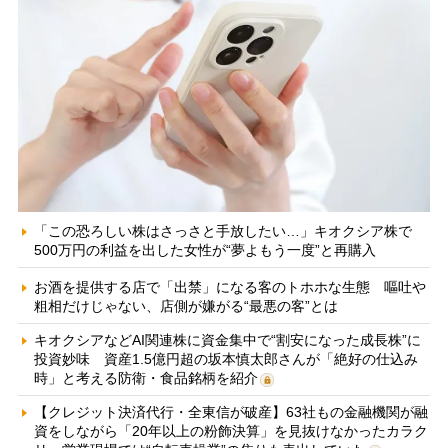
「この恐ろしい株はさっさと手放したい…」キオクシア株で
500万円の利益を出した女性が“夢よもう一度”と再購入
お酒を提供する店で「出禁」になる客のトホホな生態 嘔吐や
粗相だけじゃない、店側が嫌がる“最悪の客”とは
キオクシアなどAI関連株に資金集中で“割安になった成長株”に
投資妙味 資産1.5億円超の坂本慎太郎さんが「絶好の仕込み
時」と考える防衛・食品銘柄を紹介
【クレジット決済代行・全東信が破産】63社もの金融機関が融
資をしながら「20年以上の粉飾決算」を見抜けなかったカラク