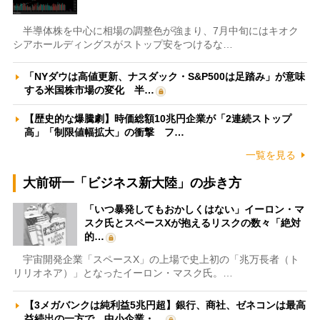
半導体株を中心に相場の調整色が強まり、7月中旬にはキオク
シアホールディングスがストップ安をつけるな…
「NYダウは高値更新、ナスダック・S&P500は足踏み」が意味
する米国株市場の変化 半…
【歴史的な爆騰劇】時価総額10兆円企業が「2連続ストップ
高」「制限値幅拡大」の衝撃 フ…
一覧を見る
大前研一「ビジネス新大陸」の歩き方
「いつ暴発してもおかしくはない」イーロン・マ
スク氏とスペースXが抱えるリスクの数々「絶対
的…
宇宙開発企業「スペースX」の上場で史上初の「兆万長者（ト
リリオネア）」となったイーロン・マスク氏。…
【3メガバンクは純利益5兆円超】銀行、商社、ゼネコンは最高
益続出の一方で、中小企業・…