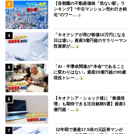
【首都圏の不動産価格「危ない駅」ラ
3
ンキング】“中古マンション売れ行き鈍
化”のワー…
「キオクシアが再び株価10万円になる
4
日は遠い」資産3億円超のサラリーマン
投資家が…
「AI・半導体関連が“本命”であること
5
に変わりはない」資産20億円超の90歳
現役トレー…
【キオクシア・ショック後に「株価倍
6
増」も期待できる注目銘柄5選】資産3
億円超・…
《2年弱で資産17.5倍の元証券マンが
7