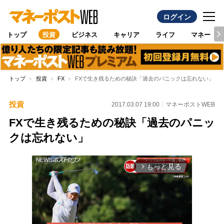
ログイン
トップ
投資
ビジネス
キャリア
ライフ
マネー
トップ
投資
FX
FXで生き残るための秘訣「過去のパニックは忘れない」
投資
2017.03.07 19:00
マネーポストWEB
FXで生き残るための秘訣「過去のパニッ
クは忘れない」
もっと見る
arrow_forward_ios