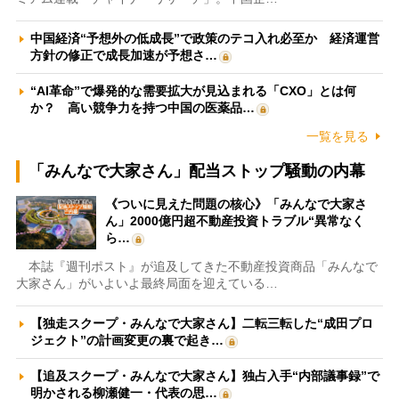
中国経済“予想外の低成長”で政策のテコ入れ必至か 経済運営
方針の修正で成長加速が予想さ…
“AI革命”で爆発的な需要拡大が見込まれる「CXO」とは何
か？ 高い競争力を持つ中国の医薬品…
一覧を見る
「みんなで大家さん」配当ストップ騒動の内幕
《ついに見えた問題の核心》「みんなで大家さ
ん」2000億円超不動産投資トラブル“異常なく
ら…
本誌『週刊ポスト』が追及してきた不動産投資商品「みんなで
大家さん」がいよいよ最終局面を迎えている…
【独走スクープ・みんなで大家さん】二転三転した“成田プロ
ジェクト”の計画変更の裏で起き…
【追及スクープ・みんなで大家さん】独占入手“内部議事録”で
明かされる柳瀬健一・代表の思…