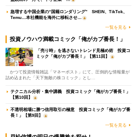
急増する中国企業の“国籍ロンダリング” SHEIN、TikTok、
Temu…本社機能を海外に移転させ…
一覧を見る
投資ノウハウ満載コミック「俺がカブ番長！」
「売り時」を逃さないトレンド見極め術 投資コ
ミック「俺がカブ番長！」【第11回】
かつて投資情報雑誌「マネーポスト」にて、圧倒的な情報量が
詰め込まれた「天下無敵の株コミック」とし…
テクニカル分析・集中講義 投資コミック「俺がカブ番長！」
【第10回】
不透明相場に勝つ信用取引の極意 投資コミック「俺がカブ番
長！」【第9回】
一覧を見る