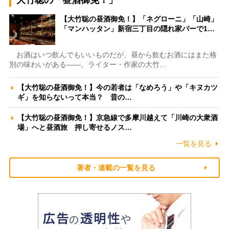
大竹聡の「昼酒御免！」
【大竹聡の昼酒御免！】「ネグローニ」「山崎」
「マンハッタン」新宿三丁目の隠れ家バーで1…
お酒はいつ飲んでもいいものだが、昼から飲むお酒にはまた格
別の味わいがある――。ライター・作家の大竹…
【大竹聡の昼酒御免！】今の若者は「なめろう」や「キヌカツ
ギ」を知らないって本当？ 昔の…
【大竹聡の昼酒御免！】京急線で多摩川越えて「川崎の大衆酒
場」へと昼酒旅 押し寄せるノス…
一覧を見る
著者・連載の一覧を見る