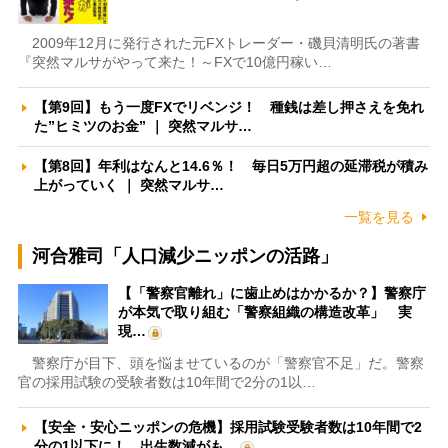
2009年12月に発行された元FXトレーダー・磯貝清明氏の著書
『突然マルサがやって来た！～FXで10億円稼い…
【第9回】もう一度FXでリベンジ！ 種銭は差し押さえを免れ
た”ヒミツのお金” ｜ 突然マルサ…
【第8回】年利はなんと14.6％！ 毎日5万円超の延滞税が積み
上がっていく ｜ 突然マルサ…
一覧を見る
河合雅司「人口減少ニッポンの活路」
【「警察官離れ」に歯止めはかかるか？】警察庁
が本気で取り組む「警察組織の構造改革」 実
現…
警察庁が目下、頭を悩ませているのが「警察官不足」だ。警察
官の採用試験の受験者数は10年間で2分の1以…
【安全・安心ニッポンの危機】採用試験受験者数は10年間で2
分の1以下に！ 出生数減がも…