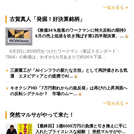
一覧を見る
古賀真人「発掘！好決算銘柄」
《株価34％急落のワークマンに特大反転の期待》
6月の売上低迷を吹き飛ばす第1四半期決算、…
6月3日に8330円をつけたワークマン（東証スタンダード・
7564）の株価は、わずか1カ月あまりで約34％下落…
三菱重工が「AIインフラの新たな主役」として再評価される気
運 エヌビディアとの提携でAI…
キオクシアHD「7万円割れからの急反発」は再びの上昇局面へ
の反転シグナルか？ 市場のムー…
一覧を見る
突然マルサがやって来た！
【最終回】1億6000万円の負債と引き換えに手に
入れたプライスレスな経験 ｜ 突然マルサがや…