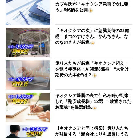
カブキ氏が「キオクシア急落で次に狙
う」5銘柄を公開
「キオクシアの次」に急騰期待の22銘
柄 まつのすけさん、かんちさん、な
のなのさんが厳選
億り人たちが厳選「キオクシア超え」
を狙う半導体・AI関連8銘柄 “大化け
期待の大本命”は？
キオクシア爆騰の裏で仕込み時が到来
した「割安成長株」12選 “放置された
お宝株”を厳選解説
【キオクシアと同じ構図】億り人たち
が注目する「親会社よりも成長しうる