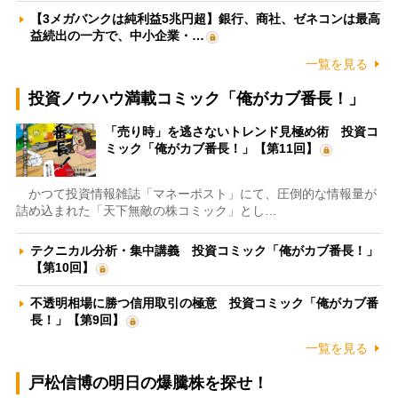
【3メガバンクは純利益5兆円超】銀行、商社、ゼネコンは最高
益続出の一方で、中小企業・…
一覧を見る
投資ノウハウ満載コミック「俺がカブ番長！」
「売り時」を逃さないトレンド見極め術 投資コ
ミック「俺がカブ番長！」【第11回】
かつて投資情報雑誌「マネーポスト」にて、圧倒的な情報量が
詰め込まれた「天下無敵の株コミック」とし…
テクニカル分析・集中講義 投資コミック「俺がカブ番長！」
【第10回】
不透明相場に勝つ信用取引の極意 投資コミック「俺がカブ番
長！」【第9回】
一覧を見る
戸松信博の明日の爆騰株を探せ！