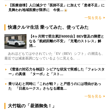
【医療崩壊】人口減少で「医師不足」に加えて「患者不足」に
見舞われ地域医療が限界に 今後…
一覧を見る
快適クルマ生活 乗ってみた、使ってみた
【4ヶ月間で受注累計6000台】BEV普及の障壁と
なる「航続距離の不安」「充電のストレス」解
消…
あれほどもてはやされていた「EV（BEV）シフト」の潮流も、
最近では減速基調になっているように見える。…
《雪道の対応力を検証》シビアな状況で実感した「フォレスタ
ー」の真価 「ターボ」と「スト…
乗り込むと同時に「これが軽？」と戸惑うのには理由があっ
た 「日産ルークス」さらなる躍進…
一覧を見る
大竹聡の「昼酒御免！」