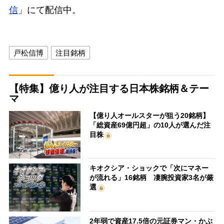
信
」にて配信中。
戸松信博
注目銘柄
【特集】億り人が注目する日本株銘柄＆テー
マ
【億り人オールスターが狙う20銘柄】
「総資産69億円超」の10人が選んだ注
目株
キオクシア・ショックで「次にマネー
が流れる」16銘柄 凄腕投資家3名が厳
選
2年弱で資産17.5倍の元証券マン・かぶ