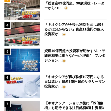
「総資産69億円超」90歳現役トレーダ
ーから“10…
「キオクシアが今後も利益を出し続け
4
るかは分からない」資産11億円の個人
投資家が…
資産10億円超の投資家が明かす“AI・半
5
導体相場に乗らなかった理由” フルポ
ジション…
「キオクシアが再び株価10万円になる
6
日は遠い」資産3億円超のサラリーマン
投資家が…
【キオクシア・ショック後に「株価倍
7
増」も期待できる注目銘柄5選】資産3