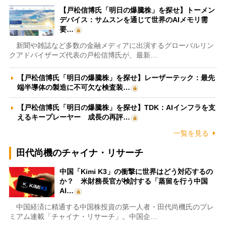
【戸松信博氏「明日の爆騰株」を探せ】トーメン
デバイス：サムスンを通じて世界のAIメモリ需
要…
新聞や雑誌など多数の金融メディアに出演するグローバルリン
クアドバイザーズ代表の戸松信博氏が、最新…
【戸松信博氏「明日の爆騰株」を探せ】レーザーテック：最先
端半導体の製造に不可欠な検査装…
【戸松信博氏「明日の爆騰株」を探せ】TDK：AIインフラを支
えるキープレーヤー 成長の再評…
一覧を見る
田代尚機のチャイナ・リサーチ
中国「Kimi K3」の衝撃に世界はどう対応するの
か？ 米財務長官が検討する「蒸留を行う中国
AI…
中国経済に精通する中国株投資の第一人者・田代尚機氏のプレ
ミアム連載「チャイナ・リサーチ」。中国企…