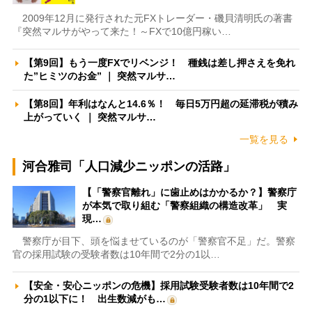
2009年12月に発行された元FXトレーダー・磯貝清明氏の著書
『突然マルサがやって来た！～FXで10億円稼い…
【第9回】もう一度FXでリベンジ！ 種銭は差し押さえを免れ
た”ヒミツのお金” ｜ 突然マルサ…
【第8回】年利はなんと14.6％！ 毎日5万円超の延滞税が積み
上がっていく ｜ 突然マルサ…
一覧を見る
河合雅司「人口減少ニッポンの活路」
【「警察官離れ」に歯止めはかかるか？】警察庁
が本気で取り組む「警察組織の構造改革」 実
現…
警察庁が目下、頭を悩ませているのが「警察官不足」だ。警察
官の採用試験の受験者数は10年間で2分の1以…
【安全・安心ニッポンの危機】採用試験受験者数は10年間で2
分の1以下に！ 出生数減がも…