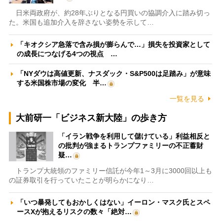
日米両政府が、約28年ぶりとなる円買いの協調介入に踏み切っ
た。米国も追加介入を辞さない姿勢を示して…
「キオクシア急落で含み損が膨らんで…」損失を投資家として
の成長につなげる4つの視点 …
「NYダウは高値更新、ナスダック・S&P500は足踏み」が意味
する米国株市場の変化 半…
一覧を見る
大前研一「ビジネス新大陸」の歩き方
「イラン戦争を利用して儲けている」利益相反と
の批判が強まるトランプファミリーの不正蓄財
疑…
トランプ大統領のファミリー信託が今年1～3月に3000回以上も
の証券取引を行っていたことが明らかになり…
「いつ暴発してもおかしくはない」イーロン・マスク氏とスペ
ースXが抱えるリスクの数々「絶対…