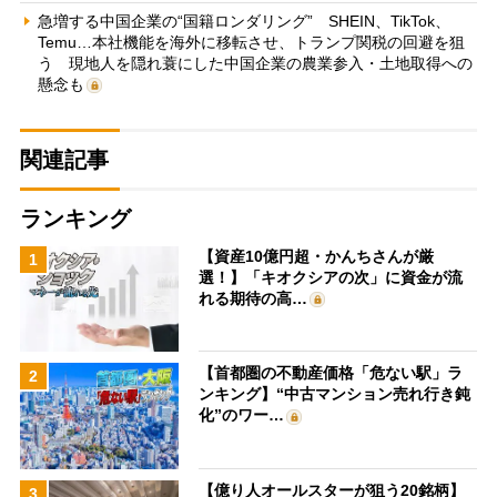
急増する中国企業の“国籍ロンダリング” SHEIN、TikTok、
Temu…本社機能を海外に移転させ、トランプ関税の回避を狙
う 現地人を隠れ蓑にした中国企業の農業参入・土地取得への
懸念も
関連記事
ランキング
【資産10億円超・かんちさんが厳
1
選！】「キオクシアの次」に資金が流
れる期待の高…
【首都圏の不動産価格「危ない駅」ラ
2
ンキング】“中古マンション売れ行き鈍
化”のワー…
【億り人オールスターが狙う20銘柄】
3