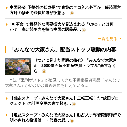
中国経済“予想外の低成長”で政策のテコ入れ必至か 経済運営
方針の修正で成長加速が予想さ…
“AI革命”で爆発的な需要拡大が見込まれる「CXO」とは何
か？ 高い競争力を持つ中国の医薬品…
一覧を見る
「みんなで大家さん」配当ストップ騒動の内幕
《ついに見えた問題の核心》「みんなで大家さ
ん」2000億円超不動産投資トラブル“異常なく
ら…
本誌『週刊ポスト』が追及してきた不動産投資商品「みんなで
大家さん」がいよいよ最終局面を迎えている…
【独走スクープ・みんなで大家さん】二転三転した“成田プロ
ジェクト”の計画変更の裏で起き…
【追及スクープ・みんなで大家さん】独占入手“内部議事録”で
明かされる柳瀬健一・代表の思…