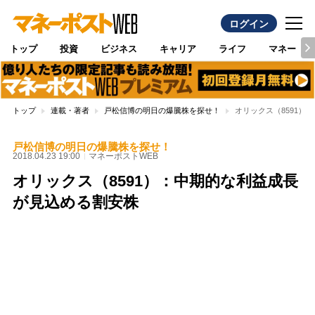
ログイン
トップ
投資
ビジネス
キャリア
ライフ
マネー
トップ
連載・著者
戸松信博の明日の爆騰株を探せ！
オリックス（8591）
戸松信博の明日の爆騰株を探せ！
2018.04.23 19:00
マネーポストWEB
オリックス（8591）：中期的な利益成長
が見込める割安株
Loaded
:
100.00%
/
Unmute