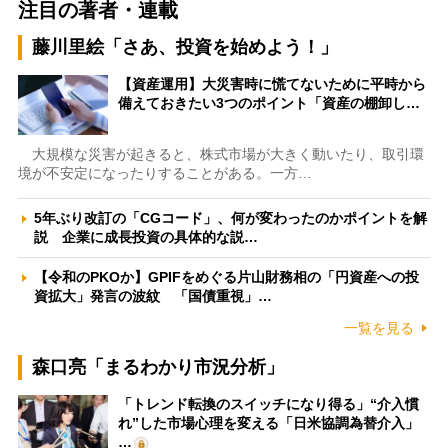
注目の著者・連載
藤川里絵「さあ、投資を始めよう！」
【資産運用】大災害時に慌てないために平時から
備えておきたい3つのポイント「資産の棚卸し…
大規模な災害が起きると、株式市場が大きく動いたり、取引環
境が不安定になったりすることがある。一方…
5年ぶり改訂の「CGコード」、何が変わったのかポイントを解
説 企業に成長投資の具体的な説…
【令和のPKOか】GPIFをめぐる片山財務相の「円資産への投
資拡大」発言の波紋 「国債重視」…
一覧を見る
森口亮「まるわかり市況分析」
「トレンド転換のスイッチになり得る」“介入慣
れ”した市場心理を変える「日米協調為替介入」
…