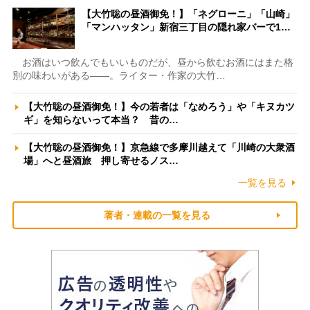
【大竹聡の昼酒御免！】「ネグローニ」「山崎」
「マンハッタン」新宿三丁目の隠れ家バーで1…
お酒はいつ飲んでもいいものだが、昼から飲むお酒にはまた格
別の味わいがある――。ライター・作家の大竹…
【大竹聡の昼酒御免！】今の若者は「なめろう」や「キヌカツ
ギ」を知らないって本当？ 昔の…
【大竹聡の昼酒御免！】京急線で多摩川越えて「川崎の大衆酒
場」へと昼酒旅 押し寄せるノス…
一覧を見る
著者・連載の一覧を見る