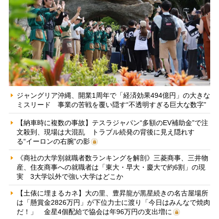
ジャングリア沖縄、開業1周年で「経済効果494億円」の大きな
ミスリード 事業の苦戦を覆い隠す“不透明すぎる巨大な数字”
【納車時に複数の事故】テスラジャパン“多額のEV補助金”で注
文殺到、現場は大混乱 トラブル続発の背後に見え隠れす
る“イーロンの右腕”の影
《商社の大学別就職者数ランキングを解剖》三菱商事、三井物
産、住友商事への就職者は「東大・早大・慶大で約6割」の現
実 3大学以外で強い大学はどこか
【土俵に埋まるカネ】大の里、豊昇龍が黒星続きの名古屋場所
は「懸賞金2826万円」が下位力士に渡り「今日はみんなで焼肉
だ！」 金星4個配給で協会は年96万円の支出増に