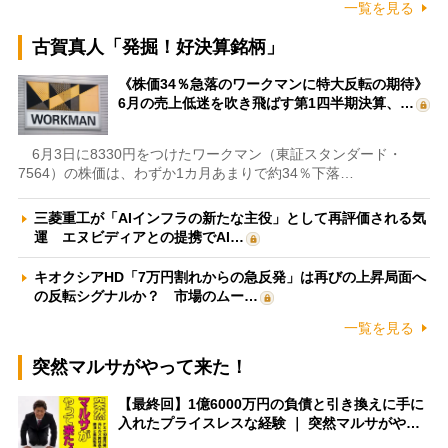
一覧を見る
古賀真人「発掘！好決算銘柄」
《株価34％急落のワークマンに特大反転の期待》
6月の売上低迷を吹き飛ばす第1四半期決算、…
6月3日に8330円をつけたワークマン（東証スタンダード・
7564）の株価は、わずか1カ月あまりで約34％下落…
三菱重工が「AIインフラの新たな主役」として再評価される気
運 エヌビディアとの提携でAI…
キオクシアHD「7万円割れからの急反発」は再びの上昇局面へ
の反転シグナルか？ 市場のムー…
一覧を見る
突然マルサがやって来た！
【最終回】1億6000万円の負債と引き換えに手に
入れたプライスレスな経験 ｜ 突然マルサがや…