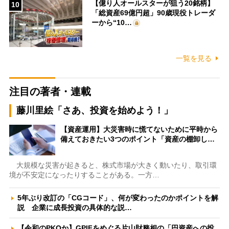
【億り人オールスターが狙う20銘柄】
10
「総資産69億円超」90歳現役トレーダ
ーから“10…
一覧を見る
注目の著者・連載
藤川里絵「さあ、投資を始めよう！」
【資産運用】大災害時に慌てないために平時から
備えておきたい3つのポイント「資産の棚卸し…
大規模な災害が起きると、株式市場が大きく動いたり、取引環
境が不安定になったりすることがある。一方…
5年ぶり改訂の「CGコード」、何が変わったのかポイントを解
説 企業に成長投資の具体的な説…
【令和のPKOか】GPIFをめぐる片山財務相の「円資産への投