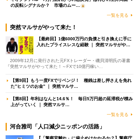
の反転シグナルか？ 市場のムー…
一覧を見る
突然マルサがやって来た！
【最終回】1億6000万円の負債と引き換えに手に
入れたプライスレスな経験 ｜ 突然マルサがや…
2009年12月に発行された元FXトレーダー・磯貝清明氏の著書
『突然マルサがやって来た！～FXで10億円稼い…
【第9回】もう一度FXでリベンジ！ 種銭は差し押さえを免れ
た”ヒミツのお金” ｜ 突然マルサ…
【第8回】年利はなんと14.6％！ 毎日5万円超の延滞税が積み
上がっていく ｜ 突然マルサ…
一覧を見る
河合雅司「人口減少ニッポンの活路」
【「警察官離れ」に歯止めはかかるか？】警察庁