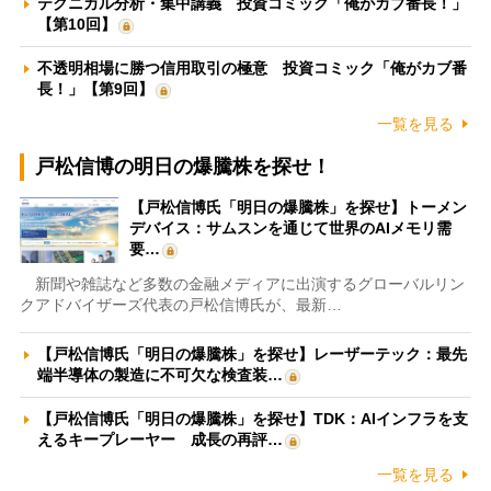
テクニカル分析・集中講義 投資コミック「俺がカブ番長！」
【第10回】
不透明相場に勝つ信用取引の極意 投資コミック「俺がカブ番
長！」【第9回】
一覧を見る
戸松信博の明日の爆騰株を探せ！
【戸松信博氏「明日の爆騰株」を探せ】トーメン
デバイス：サムスンを通じて世界のAIメモリ需
要…
新聞や雑誌など多数の金融メディアに出演するグローバルリン
クアドバイザーズ代表の戸松信博氏が、最新…
【戸松信博氏「明日の爆騰株」を探せ】レーザーテック：最先
端半導体の製造に不可欠な検査装…
【戸松信博氏「明日の爆騰株」を探せ】TDK：AIインフラを支
えるキープレーヤー 成長の再評…
一覧を見る