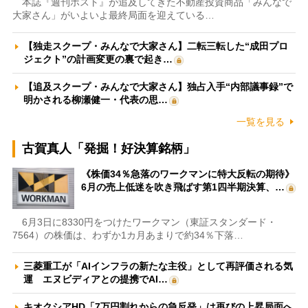
本誌『週刊ポスト』が追及してきた不動産投資商品「みんなで
大家さん」がいよいよ最終局面を迎えている…
【独走スクープ・みんなで大家さん】二転三転した“成田プロ
ジェクト”の計画変更の裏で起き…
【追及スクープ・みんなで大家さん】独占入手“内部議事録”で
明かされる柳瀬健一・代表の思…
一覧を見る
古賀真人「発掘！好決算銘柄」
《株価34％急落のワークマンに特大反転の期待》
6月の売上低迷を吹き飛ばす第1四半期決算、…
6月3日に8330円をつけたワークマン（東証スタンダード・
7564）の株価は、わずか1カ月あまりで約34％下落…
三菱重工が「AIインフラの新たな主役」として再評価される気
運 エヌビディアとの提携でAI…
キオクシアHD「7万円割れからの急反発」は再びの上昇局面へ