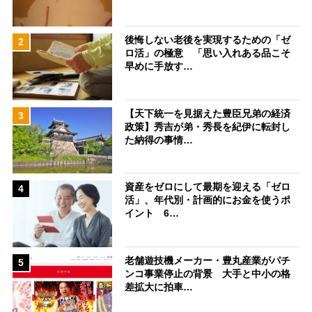
後悔しない老後を実現するための「ゼ
2
ロ活」の極意 「思い入れある品こそ
早めに手放す…
【天下統一を見据えた豊臣兄弟の経済
3
政策】秀吉が弟・秀長を紀伊に転封し
た納得の事情…
資産をゼロにして最期を迎える「ゼロ
4
活」、年代別・計画的にお金を使うポ
イント 6…
老舗遊技機メーカー・豊丸産業がパチ
5
ンコ事業停止の背景 大手と中小の格
差拡大に拍車…