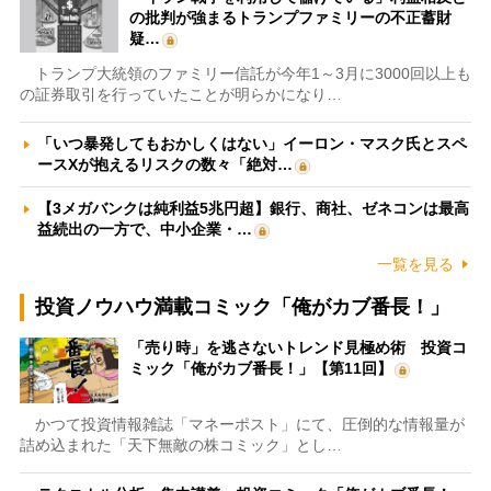
の批判が強まるトランプファミリーの不正蓄財
疑…
トランプ大統領のファミリー信託が今年1～3月に3000回以上も
の証券取引を行っていたことが明らかになり…
「いつ暴発してもおかしくはない」イーロン・マスク氏とスペ
ースXが抱えるリスクの数々「絶対…
【3メガバンクは純利益5兆円超】銀行、商社、ゼネコンは最高
益続出の一方で、中小企業・…
一覧を見る
投資ノウハウ満載コミック「俺がカブ番長！」
「売り時」を逃さないトレンド見極め術 投資コ
ミック「俺がカブ番長！」【第11回】
かつて投資情報雑誌「マネーポスト」にて、圧倒的な情報量が
詰め込まれた「天下無敵の株コミック」とし…