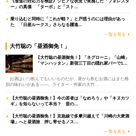
《雪道の対応力を検証》シビアな状況で実感した「フォレスタ
ー」の真価 「ターボ」と「スト…
乗り込むと同時に「これが軽？」と戸惑うのには理由があっ
た 「日産ルークス」さらなる躍進…
一覧を見る
大竹聡の「昼酒御免！」
【大竹聡の昼酒御免！】「ネグローニ」「山崎」
「マンハッタン」新宿三丁目の隠れ家バーで1…
お酒はいつ飲んでもいいものだが、昼から飲むお酒にはまた格
別の味わいがある――。ライター・作家の大竹…
【大竹聡の昼酒御免！】今の若者は「なめろう」や「キヌカツ
ギ」を知らないって本当？ 昔の…
【大竹聡の昼酒御免！】京急線で多摩川越えて「川崎の大衆酒
場」へと昼酒旅 押し寄せるノス…
一覧を見る