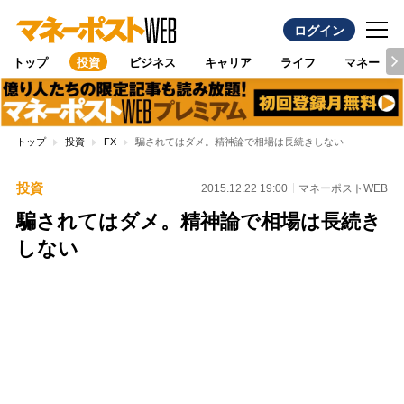
ログイン
トップ
投資
ビジネス
キャリア
ライフ
マネー
トップ
投資
FX
騙されてはダメ。精神論で相場は長続きしない
投資
2015.12.22 19:00
マネーポストWEB
騙されてはダメ。精神論で相場は長続き
しない
Loaded
:
96.26%
/
Unmute