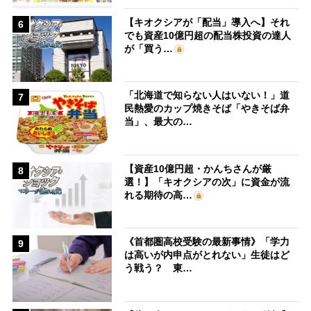
【キオクシアが「配当」導入へ】それ
6
でも資産10億円超の配当株投資の達人
が「買う…
「北海道で知らない人はいない！」道
7
民熱愛のカップ焼きそば「やきそば弁
当」、最大の…
【資産10億円超・かんちさんが厳
8
選！】「キオクシアの次」に資金が流
れる期待の高…
《首都圏高校受験の最新事情》「学力
9
は高いが内申点がとれない」生徒はど
う戦う？ 東…