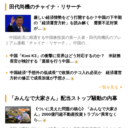
田代尚機のチャイナ・リサーチ
厳しい経済情勢をどう打開するか？中国の下半期
の「経済運営方針」を読み解く 需要不足対策
が…
中国経済に精通する中国株投資の第一人者・田代尚機氏のプレ
ミアム連載「チャイナ・リサーチ」。中国の…
中国「Kimi K3」の衝撃に世界はどう対応するのか？ 米財務
長官が検討する「蒸留を行う中国…
中国経済“予想外の低成長”で政策のテコ入れ必至か 経済運営
方針の修正で成長加速が予想さ…
一覧を見る
「みんなで大家さん」配当ストップ騒動の内幕
《ついに見えた問題の核心》「みんなで大家さ
ん」2000億円超不動産投資トラブル“異常なく
ら…