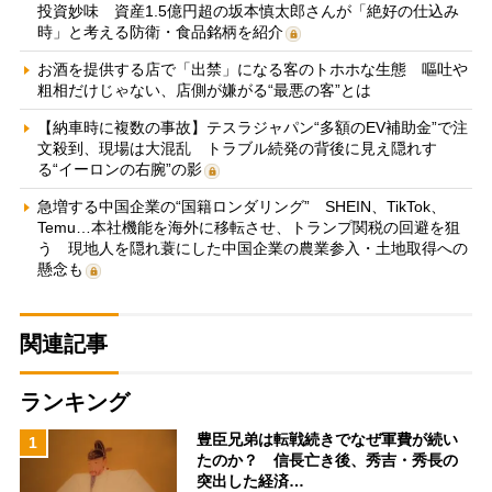
投資妙味 資産1.5億円超の坂本慎太郎さんが「絶好の仕込み
時」と考える防衛・食品銘柄を紹介
お酒を提供する店で「出禁」になる客のトホホな生態 嘔吐や
粗相だけじゃない、店側が嫌がる“最悪の客”とは
【納車時に複数の事故】テスラジャパン“多額のEV補助金”で注
文殺到、現場は大混乱 トラブル続発の背後に見え隠れす
る“イーロンの右腕”の影
急増する中国企業の“国籍ロンダリング” SHEIN、TikTok、
Temu…本社機能を海外に移転させ、トランプ関税の回避を狙
う 現地人を隠れ蓑にした中国企業の農業参入・土地取得への
懸念も
関連記事
ランキング
豊臣兄弟は転戦続きでなぜ軍費が続い
1
たのか？ 信長亡き後、秀吉・秀長の
突出した経済…