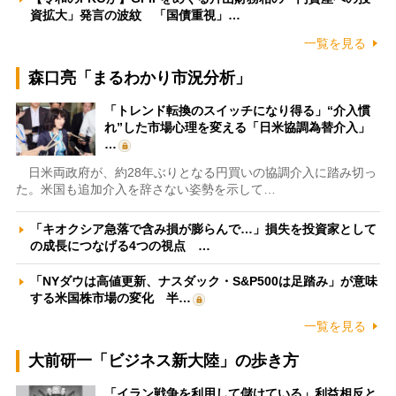
資拡大」発言の波紋 「国債重視」…
一覧を見る
森口亮「まるわかり市況分析」
「トレンド転換のスイッチになり得る」“介入慣
れ”した市場心理を変える「日米協調為替介入」
…
日米両政府が、約28年ぶりとなる円買いの協調介入に踏み切っ
た。米国も追加介入を辞さない姿勢を示して…
「キオクシア急落で含み損が膨らんで…」損失を投資家として
の成長につなげる4つの視点 …
「NYダウは高値更新、ナスダック・S&P500は足踏み」が意味
する米国株市場の変化 半…
一覧を見る
大前研一「ビジネス新大陸」の歩き方
「イラン戦争を利用して儲けている」利益相反と