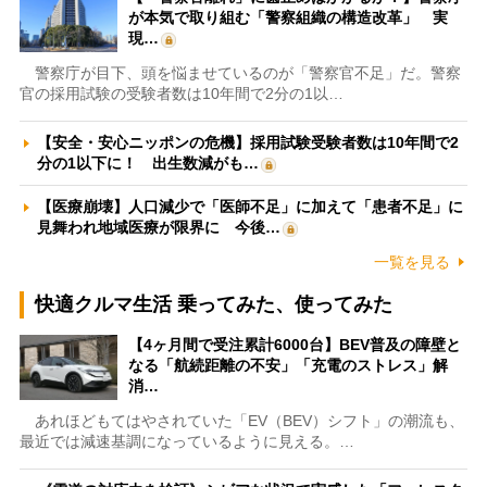
が本気で取り組む「警察組織の構造改革」 実
現…
警察庁が目下、頭を悩ませているのが「警察官不足」だ。警察
官の採用試験の受験者数は10年間で2分の1以…
【安全・安心ニッポンの危機】採用試験受験者数は10年間で2
分の1以下に！ 出生数減がも…
【医療崩壊】人口減少で「医師不足」に加えて「患者不足」に
見舞われ地域医療が限界に 今後…
一覧を見る
快適クルマ生活 乗ってみた、使ってみた
【4ヶ月間で受注累計6000台】BEV普及の障壁と
なる「航続距離の不安」「充電のストレス」解
消…
あれほどもてはやされていた「EV（BEV）シフト」の潮流も、
最近では減速基調になっているように見える。…