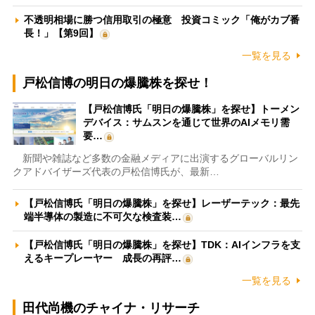
不透明相場に勝つ信用取引の極意 投資コミック「俺がカブ番
長！」【第9回】
一覧を見る
戸松信博の明日の爆騰株を探せ！
【戸松信博氏「明日の爆騰株」を探せ】トーメン
デバイス：サムスンを通じて世界のAIメモリ需
要…
新聞や雑誌など多数の金融メディアに出演するグローバルリン
クアドバイザーズ代表の戸松信博氏が、最新…
【戸松信博氏「明日の爆騰株」を探せ】レーザーテック：最先
端半導体の製造に不可欠な検査装…
【戸松信博氏「明日の爆騰株」を探せ】TDK：AIインフラを支
えるキープレーヤー 成長の再評…
一覧を見る
田代尚機のチャイナ・リサーチ