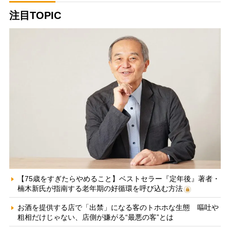
注目TOPIC
【75歳をすぎたらやめること】ベストセラー『定年後』著者・
楠木新氏が指南する老年期の好循環を呼び込む方法
お酒を提供する店で「出禁」になる客のトホホな生態 嘔吐や
粗相だけじゃない、店側が嫌がる“最悪の客”とは