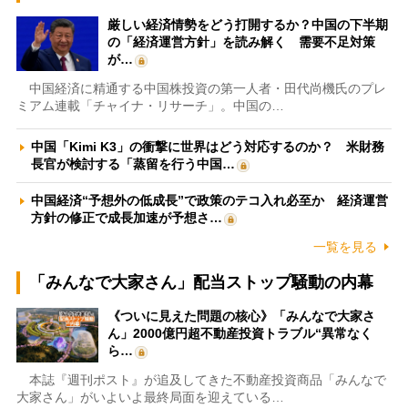
厳しい経済情勢をどう打開するか？中国の下半期
の「経済運営方針」を読み解く 需要不足対策
が…
中国経済に精通する中国株投資の第一人者・田代尚機氏のプレ
ミアム連載「チャイナ・リサーチ」。中国の…
中国「Kimi K3」の衝撃に世界はどう対応するのか？ 米財務
長官が検討する「蒸留を行う中国…
中国経済“予想外の低成長”で政策のテコ入れ必至か 経済運営
方針の修正で成長加速が予想さ…
一覧を見る
「みんなで大家さん」配当ストップ騒動の内幕
《ついに見えた問題の核心》「みんなで大家さ
ん」2000億円超不動産投資トラブル“異常なく
ら…
本誌『週刊ポスト』が追及してきた不動産投資商品「みんなで
大家さん」がいよいよ最終局面を迎えている…