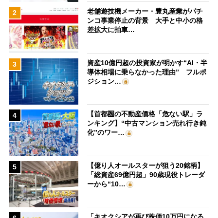
老舗遊技機メーカー・豊丸産業がパチ
2
ンコ事業停止の背景 大手と中小の格
差拡大に拍車…
資産10億円超の投資家が明かす“AI・半
3
導体相場に乗らなかった理由” フルポ
ジション…
【首都圏の不動産価格「危ない駅」ラ
4
ンキング】“中古マンション売れ行き鈍
化”のワー…
【億り人オールスターが狙う20銘柄】
5
「総資産69億円超」90歳現役トレーダ
ーから“10…
「キオクシアが再び株価10万円になる