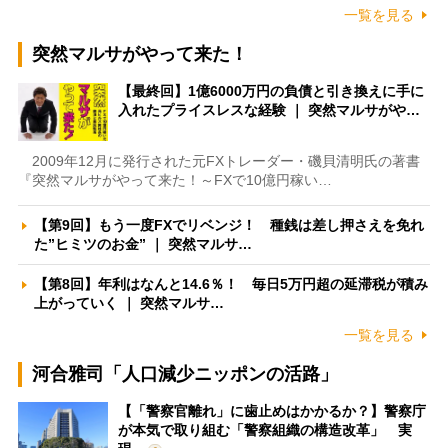
一覧を見る
突然マルサがやって来た！
【最終回】1億6000万円の負債と引き換えに手に
入れたプライスレスな経験 ｜ 突然マルサがや…
2009年12月に発行された元FXトレーダー・磯貝清明氏の著書
『突然マルサがやって来た！～FXで10億円稼い…
【第9回】もう一度FXでリベンジ！ 種銭は差し押さえを免れ
た”ヒミツのお金” ｜ 突然マルサ…
【第8回】年利はなんと14.6％！ 毎日5万円超の延滞税が積み
上がっていく ｜ 突然マルサ…
一覧を見る
河合雅司「人口減少ニッポンの活路」
【「警察官離れ」に歯止めはかかるか？】警察庁
が本気で取り組む「警察組織の構造改革」 実