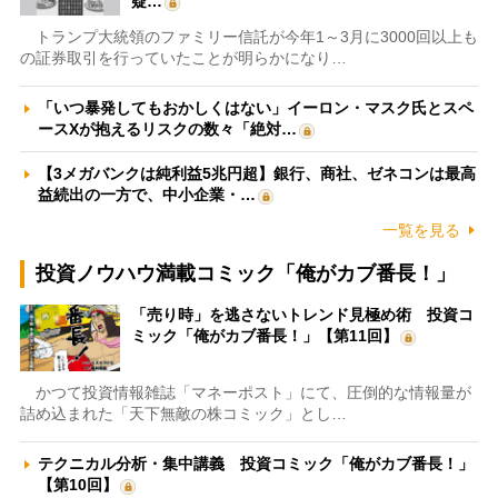
疑…
トランプ大統領のファミリー信託が今年1～3月に3000回以上も
の証券取引を行っていたことが明らかになり…
「いつ暴発してもおかしくはない」イーロン・マスク氏とスペ
ースXが抱えるリスクの数々「絶対…
【3メガバンクは純利益5兆円超】銀行、商社、ゼネコンは最高
益続出の一方で、中小企業・…
一覧を見る
投資ノウハウ満載コミック「俺がカブ番長！」
「売り時」を逃さないトレンド見極め術 投資コ
ミック「俺がカブ番長！」【第11回】
かつて投資情報雑誌「マネーポスト」にて、圧倒的な情報量が
詰め込まれた「天下無敵の株コミック」とし…
テクニカル分析・集中講義 投資コミック「俺がカブ番長！」
【第10回】