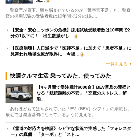
現…
警察庁が目下、頭を悩ませているのが「警察官不足」だ。警察
官の採用試験の受験者数は10年間で2分の1以…
【安全・安心ニッポンの危機】採用試験受験者数は10年間で2
分の1以下に！ 出生数減がも…
【医療崩壊】人口減少で「医師不足」に加えて「患者不足」に
見舞われ地域医療が限界に 今後…
一覧を見る
快適クルマ生活 乗ってみた、使ってみた
【4ヶ月間で受注累計6000台】BEV普及の障壁と
なる「航続距離の不安」「充電のストレス」解
消…
あれほどもてはやされていた「EV（BEV）シフト」の潮流も、
最近では減速基調になっているように見える。…
《雪道の対応力を検証》シビアな状況で実感した「フォレスタ
ー」の真価 「ターボ」と「スト…