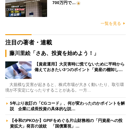
700万円で…
一覧を見る
注目の著者・連載
藤川里絵「さあ、投資を始めよう！」
【資産運用】大災害時に慌てないために平時から
備えておきたい3つのポイント「資産の棚卸し…
大規模な災害が起きると、株式市場が大きく動いたり、取引環
境が不安定になったりすることがある。一方…
5年ぶり改訂の「CGコード」、何が変わったのかポイントを解
説 企業に成長投資の具体的な説…
【令和のPKOか】GPIFをめぐる片山財務相の「円資産への投
資拡大」発言の波紋 「国債重視」…