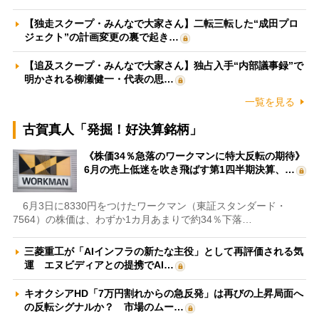
【独走スクープ・みんなで大家さん】二転三転した“成田プロ
ジェクト”の計画変更の裏で起き…
【追及スクープ・みんなで大家さん】独占入手“内部議事録”で
明かされる柳瀬健一・代表の思…
一覧を見る
古賀真人「発掘！好決算銘柄」
《株価34％急落のワークマンに特大反転の期待》
6月の売上低迷を吹き飛ばす第1四半期決算、…
6月3日に8330円をつけたワークマン（東証スタンダード・
7564）の株価は、わずか1カ月あまりで約34％下落…
三菱重工が「AIインフラの新たな主役」として再評価される気
運 エヌビディアとの提携でAI…
キオクシアHD「7万円割れからの急反発」は再びの上昇局面へ
の反転シグナルか？ 市場のムー…