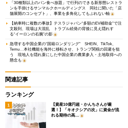
「30種類以上のパン食べ放題」で行列のできる新形態レストラ
ンを手掛けるサンマルクホールディングス 同社に聞いた「店
舗展開のコンセプト」、事業を多角化してもぶれない軸
【納車時に複数の事故】テスラジャパン“多額のEV補助金”で注
文殺到、現場は大混乱 トラブル続発の背後に見え隠れす
る“イーロンの右腕”の影
急増する中国企業の“国籍ロンダリング” SHEIN、TikTok、
Temu…本社機能を海外に移転させ、トランプ関税の回避を狙
う 現地人を隠れ蓑にした中国企業の農業参入・土地取得への
懸念も
関連記事
ランキング
【資産10億円超・かんちさんが厳
1
選！】「キオクシアの次」に資金が流
れる期待の高…