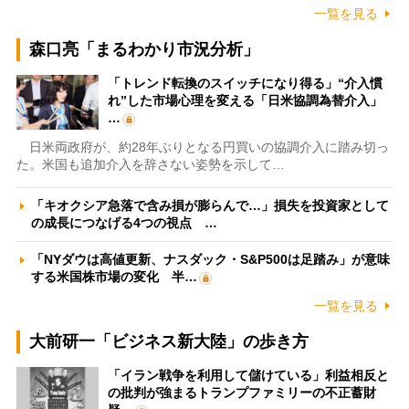
一覧を見る
森口亮「まるわかり市況分析」
「トレンド転換のスイッチになり得る」“介入慣
れ”した市場心理を変える「日米協調為替介入」
…
日米両政府が、約28年ぶりとなる円買いの協調介入に踏み切っ
た。米国も追加介入を辞さない姿勢を示して…
「キオクシア急落で含み損が膨らんで…」損失を投資家として
の成長につなげる4つの視点 …
「NYダウは高値更新、ナスダック・S&P500は足踏み」が意味
する米国株市場の変化 半…
一覧を見る
大前研一「ビジネス新大陸」の歩き方
「イラン戦争を利用して儲けている」利益相反と
の批判が強まるトランプファミリーの不正蓄財