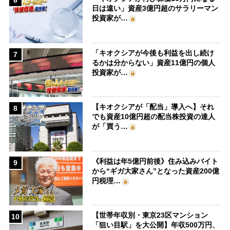
6
日は遠い」資産3億円超のサラリーマン
投資家が…
「キオクシアが今後も利益を出し続け
7
るかは分からない」資産11億円の個人
投資家が…
【キオクシアが「配当」導入へ】それ
8
でも資産10億円超の配当株投資の達人
が「買う…
《利益は年5億円前後》住み込みバイト
9
から“ギガ大家さん”となった資産200億
円税理…
【世帯年収別・東京23区マンション
10
「狙い目駅」を大公開】年収500万円、