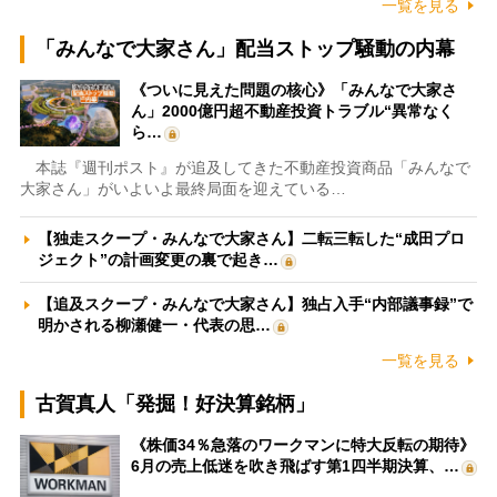
一覧を見る
「みんなで大家さん」配当ストップ騒動の内幕
《ついに見えた問題の核心》「みんなで大家さ
ん」2000億円超不動産投資トラブル“異常なく
ら…
本誌『週刊ポスト』が追及してきた不動産投資商品「みんなで
大家さん」がいよいよ最終局面を迎えている…
【独走スクープ・みんなで大家さん】二転三転した“成田プロ
ジェクト”の計画変更の裏で起き…
【追及スクープ・みんなで大家さん】独占入手“内部議事録”で
明かされる柳瀬健一・代表の思…
一覧を見る
古賀真人「発掘！好決算銘柄」
《株価34％急落のワークマンに特大反転の期待》
6月の売上低迷を吹き飛ばす第1四半期決算、…