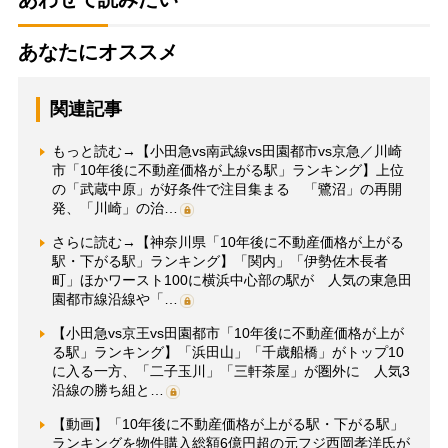
あなたにオススメ
関連記事
もっと読む→【小田急vs南武線vs田園都市vs京急／川崎
市「10年後に不動産価格が上がる駅」ランキング】上位
の「武蔵中原」が好条件で注目集まる 「鷺沼」の再開
発、「川崎」の治…
さらに読む→【神奈川県「10年後に不動産価格が上がる
駅・下がる駅」ランキング】「関内」「伊勢佐木長者
町」ほかワースト100に横浜中心部の駅が 人気の東急田
園都市線沿線や「…
【小田急vs京王vs田園都市「10年後に不動産価格が上が
る駅」ランキング】「浜田山」「千歳船橋」がトップ10
に入る一方、「二子玉川」「三軒茶屋」が圏外に 人気3
沿線の勝ち組と…
【動画】「10年後に不動産価格が上がる駅・下がる駅」
ランキングを物件購入総額6億円超の元フジ西岡孝洋氏が