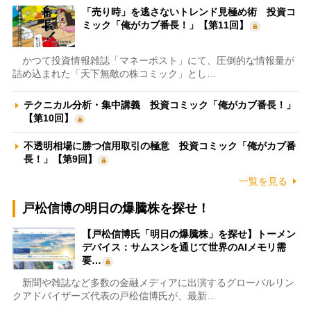
「売り時」を逃さないトレンド見極め術 投資コ
ミック「俺がカブ番長！」【第11回】
かつて投資情報雑誌「マネーポスト」にて、圧倒的な情報量が
詰め込まれた「天下無敵の株コミック」とし…
テクニカル分析・集中講義 投資コミック「俺がカブ番長！」
【第10回】
不透明相場に勝つ信用取引の極意 投資コミック「俺がカブ番
長！」【第9回】
一覧を見る
戸松信博の明日の爆騰株を探せ！
【戸松信博氏「明日の爆騰株」を探せ】トーメン
デバイス：サムスンを通じて世界のAIメモリ需
要…
新聞や雑誌など多数の金融メディアに出演するグローバルリン
クアドバイザーズ代表の戸松信博氏が、最新…