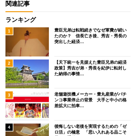
関連記事
ランキング
豊臣兄弟は転戦続きでなぜ軍費が続い
1
たのか？ 信長亡き後、秀吉・秀長の
突出した経済…
【天下統一を見据えた豊臣兄弟の経済
2
政策】秀吉が弟・秀長を紀伊に転封し
た納得の事情…
老舗遊技機メーカー・豊丸産業がパチ
3
ンコ事業停止の背景 大手と中小の格
差拡大に拍車…
後悔しない老後を実現するための「ゼ
4
ロ活」の極意 「思い入れある品こそ