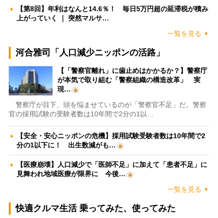
【第8回】年利はなんと14.6％！ 毎日5万円超の延滞税が積み
上がっていく ｜ 突然マルサ…
一覧を見る
河合雅司「人口減少ニッポンの活路」
【「警察官離れ」に歯止めはかかるか？】警察庁
が本気で取り組む「警察組織の構造改革」 実
現…
警察庁が目下、頭を悩ませているのが「警察官不足」だ。警察
官の採用試験の受験者数は10年間で2分の1以…
【安全・安心ニッポンの危機】採用試験受験者数は10年間で2
分の1以下に！ 出生数減がも…
【医療崩壊】人口減少で「医師不足」に加えて「患者不足」に
見舞われ地域医療が限界に 今後…
一覧を見る
快適クルマ生活 乗ってみた、使ってみた