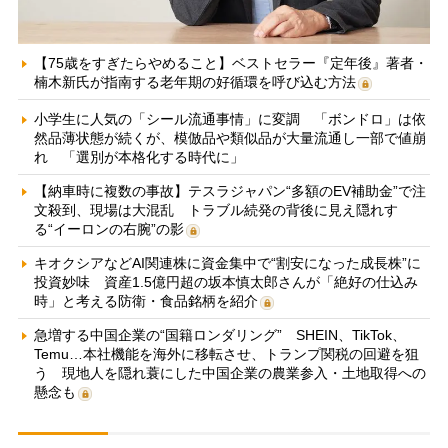
【75歳をすぎたらやめること】ベストセラー『定年後』著者・
楠木新氏が指南する老年期の好循環を呼び込む方法
小学生に人気の「シール流通事情」に変調 「ボンドロ」は依
然品薄状態が続くが、模倣品や類似品が大量流通し一部で値崩
れ 「選別が本格化する時代に」
【納車時に複数の事故】テスラジャパン“多額のEV補助金”で注
文殺到、現場は大混乱 トラブル続発の背後に見え隠れす
る“イーロンの右腕”の影
キオクシアなどAI関連株に資金集中で“割安になった成長株”に
投資妙味 資産1.5億円超の坂本慎太郎さんが「絶好の仕込み
時」と考える防衛・食品銘柄を紹介
急増する中国企業の“国籍ロンダリング” SHEIN、TikTok、
Temu…本社機能を海外に移転させ、トランプ関税の回避を狙
う 現地人を隠れ蓑にした中国企業の農業参入・土地取得への
懸念も