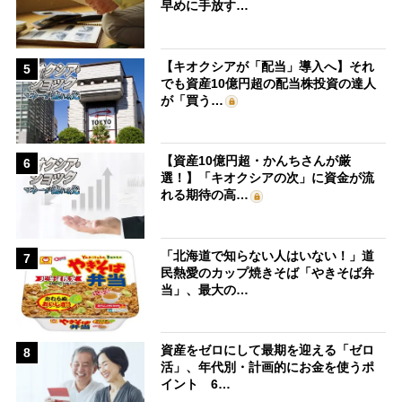
早めに手放す…
【キオクシアが「配当」導入へ】それ
5
でも資産10億円超の配当株投資の達人
が「買う…
【資産10億円超・かんちさんが厳
6
選！】「キオクシアの次」に資金が流
れる期待の高…
「北海道で知らない人はいない！」道
7
民熱愛のカップ焼きそば「やきそば弁
当」、最大の…
資産をゼロにして最期を迎える「ゼロ
8
活」、年代別・計画的にお金を使うポ
イント 6…