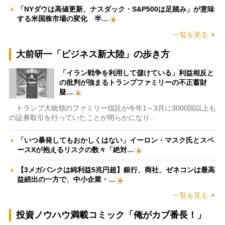
「NYダウは高値更新、ナスダック・S&P500は足踏み」が意味
する米国株市場の変化 半…
一覧を見る
大前研一「ビジネス新大陸」の歩き方
「イラン戦争を利用して儲けている」利益相反と
の批判が強まるトランプファミリーの不正蓄財
疑…
トランプ大統領のファミリー信託が今年1～3月に3000回以上も
の証券取引を行っていたことが明らかになり…
「いつ暴発してもおかしくはない」イーロン・マスク氏とスペ
ースXが抱えるリスクの数々「絶対…
【3メガバンクは純利益5兆円超】銀行、商社、ゼネコンは最高
益続出の一方で、中小企業・…
一覧を見る
投資ノウハウ満載コミック「俺がカブ番長！」