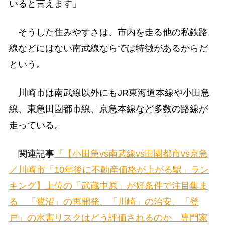
いると言えます」
そうした住みやすさは、市内を走る他の私鉄路
線などにはない南武線ならでは特徴があるからだ
という。
川崎市は南武線以外にもJR東海道本線や小田急
線、東急田園都市線、京急本線など多数の路線が
走っている。
関連記事
『【小田急vs南武線vs田園都市vs京急
／川崎市「10年後に不動産価格が上がる駅」ラン
キング】上位の「武蔵中原」が好条件で注目集ま
る 「鷺沼」の再開発、「川崎」の治安、「登
戸」の水害リスクはどう評価されるのか 専門家