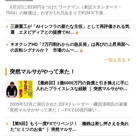
6月3日に8330円をつけたワークマン（東証スタンダード・
7564）の株価は、わずか1カ月あまりで約34％下落…
三菱重工が「AIインフラの新たな主役」として再評価される気
運 エヌビディアとの提携でAI…
キオクシアHD「7万円割れからの急反発」は再びの上昇局面へ
の反転シグナルか？ 市場のムー…
一覧を見る
突然マルサがやって来た！
【最終回】1億6000万円の負債と引き換えに手に
入れたプライスレスな経験 ｜ 突然マルサがや…
2009年12月に発行された元FXトレーダー・磯貝清明氏の著書
『突然マルサがやって来た！～FXで10億円稼い…
【第9回】もう一度FXでリベンジ！ 種銭は差し押さえを免れ
た”ヒミツのお金” ｜ 突然マルサ…