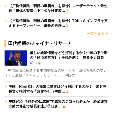
【戸松信博氏「明日の爆騰株」を探せ】レーザーテック：最先
端半導体の製造に不可欠な検査装…
【戸松信博氏「明日の爆騰株」を探せ】TDK：AIインフラを支
えるキープレーヤー 成長の再評…
一覧を見る
田代尚機のチャイナ・リサーチ
厳しい経済情勢をどう打開するか？中国の下半期
の「経済運営方針」を読み解く 需要不足対策
が…
中国経済に精通する中国株投資の第一人者・田代尚機氏のプレ
ミアム連載「チャイナ・リサーチ」。中国の…
中国「Kimi K3」の衝撃に世界はどう対応するのか？ 米財務
長官が検討する「蒸留を行う中国…
中国経済“予想外の低成長”で政策のテコ入れ必至か 経済運営
方針の修正で成長加速が予想さ…