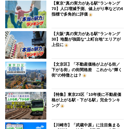
【東京“真の実力がある駅”ランキング
70】人口増減予測、値上がり率などの4
指標で多角的に評価
【大阪“真の実力がある駅”ランキング
30】地盤が強固な“上町台地”エリアが
上位に
【文京区】「不動産価格が上がる街／
下がる街」の街間格差 これから“輝く
街”の特徴とは？
【特集】東京23区「10年後に不動産価
格が上がる駅・下がる駅」完全ランキ
ング
【川崎市】「武蔵中原」に注目集まる