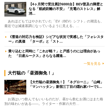
【4ヶ月間で受注累計6000台】BEV普及の障壁と
なる「航続距離の不安」「充電のストレス」解
消…
あれほどもてはやされていた「EV（BEV）シフト」の潮流も、
最近では減速基調になっているように見える。…
《雪道の対応力を検証》シビアな状況で実感した「フォレスタ
ー」の真価 「ターボ」と「スト…
乗り込むと同時に「これが軽？」と戸惑うのには理由があっ
た 「日産ルークス」さらなる躍進…
一覧を見る
大竹聡の「昼酒御免！」
【大竹聡の昼酒御免！】「ネグローニ」「山崎」
「マンハッタン」新宿三丁目の隠れ家バーで1…
お酒はいつ飲んでもいいものだが、昼から飲むお酒にはまた格
別の味わいがある――。ライター・作家の大竹…