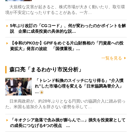
大規模な災害が起きると、株式市場が大きく動いたり、取引環
境が不安定になったりすることがある。一方…
5年ぶり改訂の「CGコード」、何が変わったのかポイントを解
説 企業に成長投資の具体的な説…
【令和のPKOか】GPIFをめぐる片山財務相の「円資産への投
資拡大」発言の波紋 「国債重視」…
一覧を見る
森口亮「まるわかり市況分析」
「トレンド転換のスイッチになり得る」“介入慣
れ”した市場心理を変える「日米協調為替介入」
…
日米両政府が、約28年ぶりとなる円買いの協調介入に踏み切っ
た。米国も追加介入を辞さない姿勢を示して…
「キオクシア急落で含み損が膨らんで…」損失を投資家として
の成長につなげる4つの視点 …