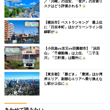
／「川崎」の治安、「登戸」の水害リ
スクはどう評価される？
【横浜市】ベストランキング 最上位
に「日吉本町」ほかグリーンライン沿
線駅が
【小田急vs京王vs田園都市】「浜田
山」「千歳船橋」は上位、「二子玉
川」「三軒屋」は圏外に
【東京都】「勝どき」「豊洲」ほか湾
岸エリア、副都心エリアへ乗り換えな
し駅が上位に
あわせて読みたい