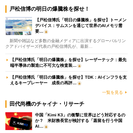
戸松信博の明日の爆騰株を探せ！
【戸松信博氏「明日の爆騰株」を探せ】トーメン
デバイス：サムスンを通じて世界のAIメモリ需
要…
新聞や雑誌など多数の金融メディアに出演するグローバルリン
クアドバイザーズ代表の戸松信博氏が、最新…
【戸松信博氏「明日の爆騰株」を探せ】レーザーテック：最先
端半導体の製造に不可欠な検査装…
【戸松信博氏「明日の爆騰株」を探せ】TDK：AIインフラを支
えるキープレーヤー 成長の再評…
一覧を見る
田代尚機のチャイナ・リサーチ
中国「Kimi K3」の衝撃に世界はどう対応するの
か？ 米財務長官が検討する「蒸留を行う中国
AI…