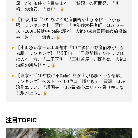
原」が好条件で注目集まる 「鷺沼」の再開発、「川
崎」の治安、「登戸…
【神奈川県「10年後に不動産価格が上がる駅・下がる
駅」ランキング】「関内」「伊勢佐木長者町」ほかワー
スト100に横浜中心部の駅が 人気の東急田園都市線沿線
や「逗子」「鎌倉…
【小田急vs京王vs田園都市「10年後に不動産価格が上が
る駅」ランキング】「浜田山」「千歳船橋」がトップ10
に入る一方、「二子玉川」「三軒茶屋」が圏外に 人気3
沿線の勝ち組と…
【東京都「10年後に不動産価格が上がる駅・下がる駅」
ランキング】ベスト1～100位は「勝どき」「豊洲」ほか
湾岸エリア、「護国寺」ほか副都心エリアへ乗り換えな
し駅が上位…
注目TOPIC