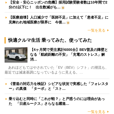
【安全・安心ニッポンの危機】採用試験受験者数は10年間で2
分の1以下に！ 出生数減がも…
【医療崩壊】人口減少で「医師不足」に加えて「患者不足」に
見舞われ地域医療が限界に 今後…
一覧を見る
快適クルマ生活 乗ってみた、使ってみた
【4ヶ月間で受注累計6000台】BEV普及の障壁と
なる「航続距離の不安」「充電のストレス」解
消…
あれほどもてはやされていた「EV（BEV）シフト」の潮流も、
最近では減速基調になっているように見える。…
《雪道の対応力を検証》シビアな状況で実感した「フォレスタ
ー」の真価 「ターボ」と「スト…
乗り込むと同時に「これが軽？」と戸惑うのには理由があっ
た 「日産ルークス」さらなる躍進…
一覧を見る