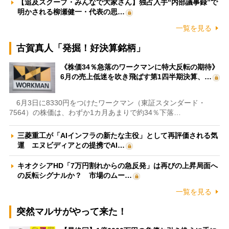
【追及スクープ・みんなで大家さん】独占入手“内部議事録”で
明かされる柳瀬健一・代表の思…
一覧を見る
古賀真人「発掘！好決算銘柄」
《株価34％急落のワークマンに特大反転の期待》
6月の売上低迷を吹き飛ばす第1四半期決算、…
6月3日に8330円をつけたワークマン（東証スタンダード・
7564）の株価は、わずか1カ月あまりで約34％下落…
三菱重工が「AIインフラの新たな主役」として再評価される気
運 エヌビディアとの提携でAI…
キオクシアHD「7万円割れからの急反発」は再びの上昇局面へ
の反転シグナルか？ 市場のムー…
一覧を見る
突然マルサがやって来た！