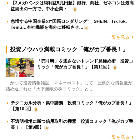
【3メガバンクは純利益5兆円超】銀行、商社、ゼネコンは最高
益続出の一方で、中小企業・…
急増する中国企業の“国籍ロンダリング” SHEIN、TikTok、
Temu…本社機能を海外に移転させ…
一覧を見る
投資ノウハウ満載コミック「俺がカブ番長！」
「売り時」を逃さないトレンド見極め術 投資コ
ミック「俺がカブ番長！」【第11回】
かつて投資情報雑誌「マネーポスト」にて、圧倒的な情報量が
詰め込まれた「天下無敵の株コミック」とし…
テクニカル分析・集中講義 投資コミック「俺がカブ番長！」
【第10回】
不透明相場に勝つ信用取引の極意 投資コミック「俺がカブ番
長！」【第9回】
一覧を見る