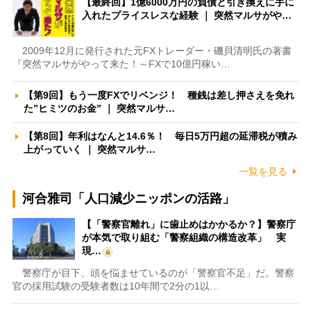
【最終回】1億6000万円の負債と引き換えに手に
入れたプライスレスな経験 ｜ 突然マルサがや…
2009年12月に発行された元FXトレーダー・磯貝清明氏の著書
『突然マルサがやって来た！～FXで10億円稼い…
【第9回】もう一度FXでリベンジ！ 種銭は差し押さえを免れ
た”ヒミツのお金” ｜ 突然マルサ…
【第8回】年利はなんと14.6％！ 毎日5万円超の延滞税が積み
上がっていく ｜ 突然マルサ…
一覧を見る
河合雅司「人口減少ニッポンの活路」
【「警察官離れ」に歯止めはかかるか？】警察庁
が本気で取り組む「警察組織の構造改革」 実
現…
警察庁が目下、頭を悩ませているのが「警察官不足」だ。警察
官の採用試験の受験者数は10年間で2分の1以…