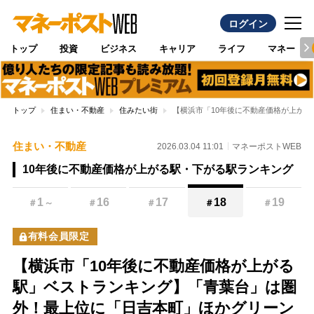
ログイン
トップ
投資
ビジネス
キャリア
ライフ
マネー
トップ
住まい・不動産
住みたい街
【横浜市「10年後に不動産価格が上が
住まい・不動産
2026.03.04 11:01
マネーポストWEB
10年後に不動産価格が上がる駅・下がる駅ランキング
1
16
17
18
19
＃
～
＃
＃
＃
＃
有料会員限定
【横浜市「10年後に不動産価格が上がる
駅」ベストランキング】「青葉台」は圏
外！最上位に「日吉本町」ほかグリーン