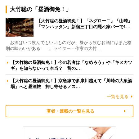
大竹聡の「昼酒御免！」
【大竹聡の昼酒御免！】「ネグローニ」「山崎」
「マンハッタン」新宿三丁目の隠れ家バーで1…
お酒はいつ飲んでもいいものだが、昼から飲むお酒にはまた格
別の味わいがある――。ライター・作家の大竹…
【大竹聡の昼酒御免！】今の若者は「なめろう」や「キヌカツ
ギ」を知らないって本当？ 昔の…
【大竹聡の昼酒御免！】京急線で多摩川越えて「川崎の大衆酒
場」へと昼酒旅 押し寄せるノス…
一覧を見る
著者・連載の一覧を見る