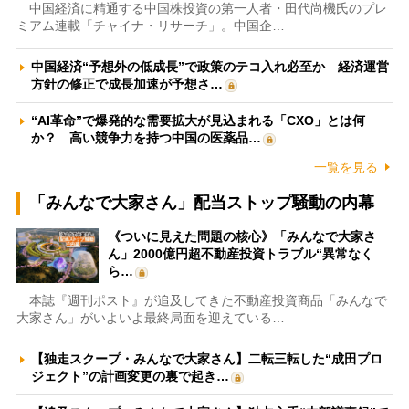
中国経済に精通する中国株投資の第一人者・田代尚機氏のプレ
ミアム連載「チャイナ・リサーチ」。中国企…
中国経済“予想外の低成長”で政策のテコ入れ必至か 経済運営
方針の修正で成長加速が予想さ…
“AI革命”で爆発的な需要拡大が見込まれる「CXO」とは何
か？ 高い競争力を持つ中国の医薬品…
一覧を見る
「みんなで大家さん」配当ストップ騒動の内幕
《ついに見えた問題の核心》「みんなで大家さ
ん」2000億円超不動産投資トラブル“異常なく
ら…
本誌『週刊ポスト』が追及してきた不動産投資商品「みんなで
大家さん」がいよいよ最終局面を迎えている…
【独走スクープ・みんなで大家さん】二転三転した“成田プロ
ジェクト”の計画変更の裏で起き…