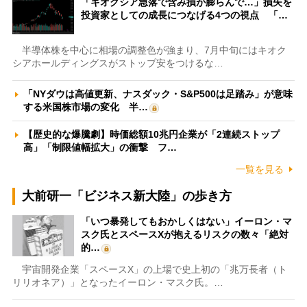
「キオクシア急落で含み損が膨らんで…」損失を
投資家としての成長につなげる4つの視点 「…
半導体株を中心に相場の調整色が強まり、7月中旬にはキオク
シアホールディングスがストップ安をつけるな…
「NYダウは高値更新、ナスダック・S&P500は足踏み」が意味
する米国株市場の変化 半…
【歴史的な爆騰劇】時価総額10兆円企業が「2連続ストップ
高」「制限値幅拡大」の衝撃 フ…
一覧を見る
大前研一「ビジネス新大陸」の歩き方
「いつ暴発してもおかしくはない」イーロン・マ
スク氏とスペースXが抱えるリスクの数々「絶対
的…
宇宙開発企業「スペースX」の上場で史上初の「兆万長者（ト
リリオネア）」となったイーロン・マスク氏。…