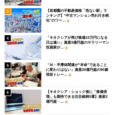
【首都圏の不動産価格「危ない駅」ラ
3
ンキング】“中古マンション売れ行き鈍
化”のワー…
「キオクシアが再び株価10万円になる
4
日は遠い」資産3億円超のサラリーマン
投資家が…
「AI・半導体関連が“本命”であること
5
に変わりはない」資産20億円超の90歳
現役トレー…
【キオクシア・ショック後に「株価倍
6
増」も期待できる注目銘柄5選】資産3
億円超・…