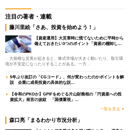
注目の著者・連載
藤川里絵「さあ、投資を始めよう！」
【資産運用】大災害時に慌てないために平時から
備えておきたい3つのポイント「資産の棚卸し…
大規模な災害が起きると、株式市場が大きく動いたり、取引環
境が不安定になったりすることがある。一方…
5年ぶり改訂の「CGコード」、何が変わったのかポイントを解
説 企業に成長投資の具体的な説…
【令和のPKOか】GPIFをめぐる片山財務相の「円資産への投
資拡大」発言の波紋 「国債重視」…
一覧を見る
森口亮「まるわかり市況分析」