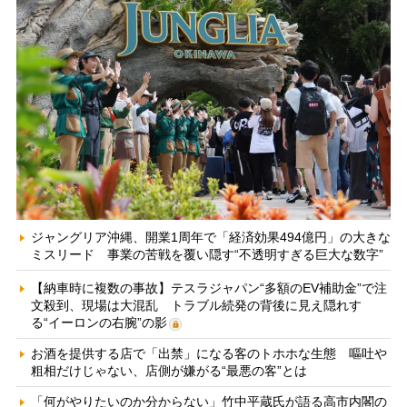
ジャングリア沖縄、開業1周年で「経済効果494億円」の大きな
ミスリード 事業の苦戦を覆い隠す“不透明すぎる巨大な数字”
【納車時に複数の事故】テスラジャパン“多額のEV補助金”で注
文殺到、現場は大混乱 トラブル続発の背後に見え隠れす
る“イーロンの右腕”の影
お酒を提供する店で「出禁」になる客のトホホな生態 嘔吐や
粗相だけじゃない、店側が嫌がる“最悪の客”とは
「何がやりたいのか分からない」竹中平蔵氏が語る高市内閣の