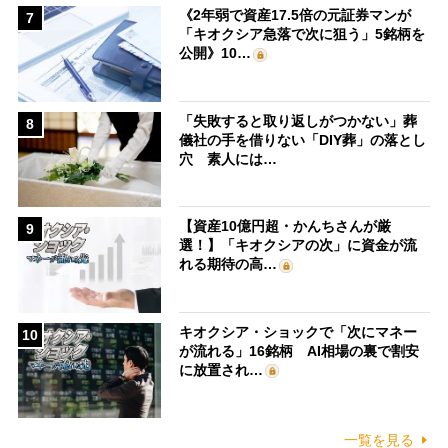
《2年弱で資産17.5倍の元証券マンが
7
「キオクシア急落で次に狙う」5銘柄を
公開》10…
「失敗すると取り返しがつかない」葬
8
儀社の手を借りない「DIY葬」の落とし
穴 素人には…
【資産10億円超・かんちさんが厳
9
選！】「キオクシアの次」に資金が流
れる期待の高…
キオクシア・ショックで「次にマネー
10
が流れる」16銘柄 AI相場の裏で割安
に放置され…
一覧を見る