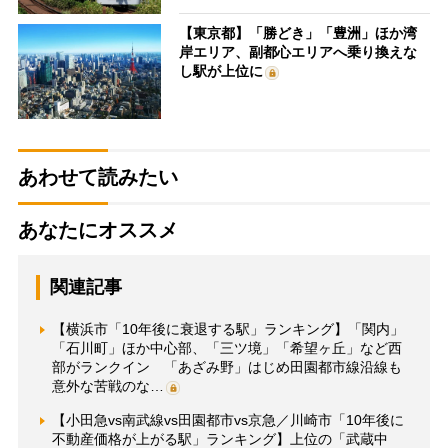
【東京都】「勝どき」「豊洲」ほか湾
岸エリア、副都心エリアへ乗り換えな
し駅が上位に
あわせて読みたい
あなたにオススメ
関連記事
【横浜市「10年後に衰退する駅」ランキング】「関内」
「石川町」ほか中心部、「三ツ境」「希望ヶ丘」など西
部がランクイン 「あざみ野」はじめ田園都市線沿線も
意外な苦戦のな…
【小田急vs南武線vs田園都市vs京急／川崎市「10年後に
不動産価格が上がる駅」ランキング】上位の「武蔵中