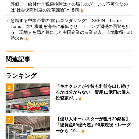
評価 「給付付き税額控除はその場しのぎ」いま不可欠なの
は“社会保障制度の改革議論”と指摘
急増する中国企業の“国籍ロンダリング” SHEIN、TikTok、
Temu…本社機能を海外に移転させ、トランプ関税の回避を狙
う 現地人を隠れ蓑にした中国企業の農業参入・土地取得への
懸念も
関連記事
ランキング
「キオクシアが今後も利益を出し続け
1
るかは分からない」資産11億円の個人
投資家が…
【億り人オールスターが狙う20銘柄】
2
「総資産69億円超」90歳現役トレーダ
ーから“10…