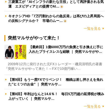
三菱重工が「AIインフラの新たな主役」として再評価される気
運 エヌビディアとの提携でAI…
キオクシアHD「7万円割れからの急反発」は再びの上昇局面へ
の反転シグナルか？ 市場のムー…
一覧を見る
突然マルサがやって来た！
【最終回】1億6000万円の負債と引き換えに手に
入れたプライスレスな経験 ｜ 突然マルサがや…
2009年12月に発行された元FXトレーダー・磯貝清明氏の著書
『突然マルサがやって来た！～FXで10億円稼い…
【第9回】もう一度FXでリベンジ！ 種銭は差し押さえを免れ
た”ヒミツのお金” ｜ 突然マルサ…
【第8回】年利はなんと14.6％！ 毎日5万円超の延滞税が積み
上がっていく ｜ 突然マルサ…
一覧を見る