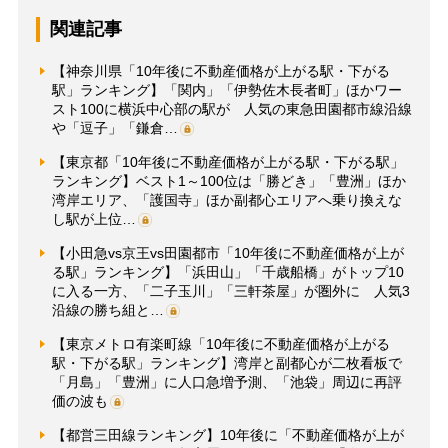
関連記事
【神奈川県「10年後に不動産価格が上がる駅・下がる
駅」ランキング】「関内」「伊勢佐木長者町」ほかワー
スト100に横浜中心部の駅が 人気の東急田園都市線沿線
や「逗子」「鎌倉…
【東京都「10年後に不動産価格が上がる駅・下がる駅」
ランキング】ベスト1～100位は「勝どき」「豊洲」ほか
湾岸エリア、「護国寺」ほか副都心エリアへ乗り換えな
し駅が上位…
【小田急vs京王vs田園都市「10年後に不動産価格が上が
る駅」ランキング】「浜田山」「千歳船橋」がトップ10
に入る一方、「二子玉川」「三軒茶屋」が圏外に 人気3
沿線の勝ち組と…
【東京メトロ有楽町線「10年後に不動産価格が上がる
駅・下がる駅」ランキング】湾岸と副都心が二枚看板で
「月島」「豊洲」に人口急増予測、「池袋」周辺に再評
価の波も
【都営三田線ランキング】10年後に「不動産価格が上が