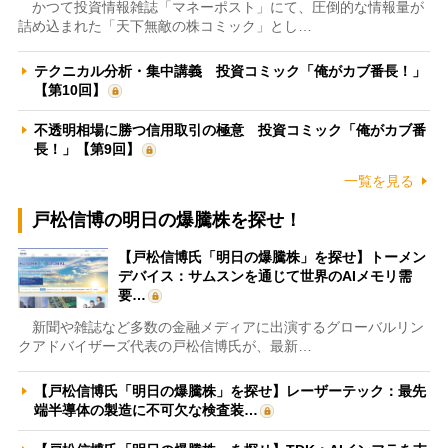
かつて投資情報雑誌「マネーポスト」にて、圧倒的な情報量が
詰め込まれた「天下無敵の株コミック」とし…
テクニカル分析・集中講義 投資コミック「俺がカブ番長！」
【第10回】
不透明相場に勝つ信用取引の極意 投資コミック「俺がカブ番
長！」【第9回】
一覧を見る
戸松信博の明日の爆騰株を探せ！
【戸松信博氏「明日の爆騰株」を探せ】トーメン
デバイス：サムスンを通じて世界のAIメモリ需
要…
新聞や雑誌など多数の金融メディアに出演するグローバルリン
クアドバイザーズ代表の戸松信博氏が、最新…
【戸松信博氏「明日の爆騰株」を探せ】レーザーテック：最先
端半導体の製造に不可欠な検査装…