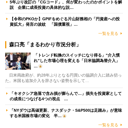
5年ぶり改訂の「CGコード」、何が変わったのかポイントを解
説 企業に成長投資の具体的な説…
【令和のPKOか】GPIFをめぐる片山財務相の「円資産への投
資拡大」発言の波紋 「国債重視」…
一覧を見る
森口亮「まるわかり市況分析」
「トレンド転換のスイッチになり得る」“介入慣
れ”した市場心理を変える「日米協調為替介入」
…
日米両政府が、約28年ぶりとなる円買いの協調介入に踏み切っ
た。米国も追加介入を辞さない姿勢を示して…
「キオクシア急落で含み損が膨らんで…」損失を投資家として
の成長につなげる4つの視点 …
「NYダウは高値更新、ナスダック・S&P500は足踏み」が意味
する米国株市場の変化 半…
一覧を見る