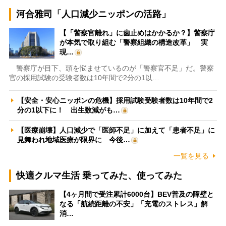
河合雅司「人口減少ニッポンの活路」
【「警察官離れ」に歯止めはかかるか？】警察庁
が本気で取り組む「警察組織の構造改革」 実
現…
警察庁が目下、頭を悩ませているのが「警察官不足」だ。警察
官の採用試験の受験者数は10年間で2分の1以…
【安全・安心ニッポンの危機】採用試験受験者数は10年間で2
分の1以下に！ 出生数減がも…
【医療崩壊】人口減少で「医師不足」に加えて「患者不足」に
見舞われ地域医療が限界に 今後…
一覧を見る
快適クルマ生活 乗ってみた、使ってみた
【4ヶ月間で受注累計6000台】BEV普及の障壁と
なる「航続距離の不安」「充電のストレス」解
消…