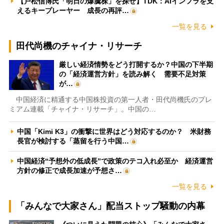
【戸松信博氏「明日の爆騰株」を探せ】TDK：AIインフラを支
えるキープレーヤー 成長の再評…
一覧を見る
田代尚機のチャイナ・リサーチ
厳しい経済情勢をどう打開するか？中国の下半期
の「経済運営方針」を読み解く 需要不足対策
が…
中国経済に精通する中国株投資の第一人者・田代尚機氏のプレ
ミアム連載「チャイナ・リサーチ」。中国の…
中国「Kimi K3」の衝撃に世界はどう対応するのか？ 米財務
長官が検討する「蒸留を行う中国…
中国経済“予想外の低成長”で政策のテコ入れ必至か 経済運営
方針の修正で成長加速が予想さ…
一覧を見る
「みんなで大家さん」配当ストップ騒動の内幕