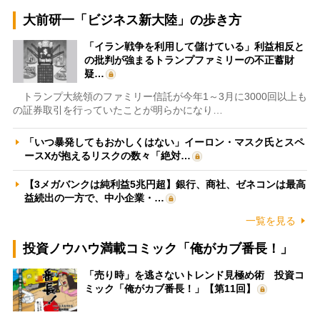
大前研一「ビジネス新大陸」の歩き方
「イラン戦争を利用して儲けている」利益相反と
の批判が強まるトランプファミリーの不正蓄財
疑…
トランプ大統領のファミリー信託が今年1～3月に3000回以上も
の証券取引を行っていたことが明らかになり…
「いつ暴発してもおかしくはない」イーロン・マスク氏とスペ
ースXが抱えるリスクの数々「絶対…
【3メガバンクは純利益5兆円超】銀行、商社、ゼネコンは最高
益続出の一方で、中小企業・…
一覧を見る
投資ノウハウ満載コミック「俺がカブ番長！」
「売り時」を逃さないトレンド見極め術 投資コ
ミック「俺がカブ番長！」【第11回】