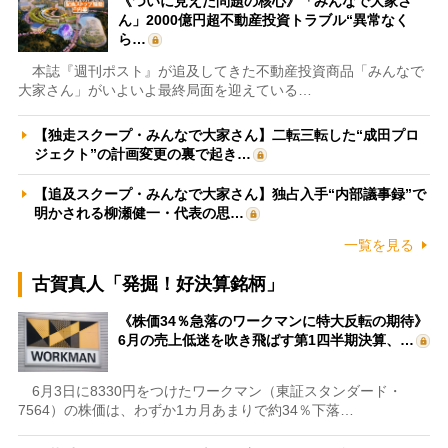
《ついに見えた問題の核心》「みんなで大家さ
ん」2000億円超不動産投資トラブル“異常なく
ら…
本誌『週刊ポスト』が追及してきた不動産投資商品「みんなで
大家さん」がいよいよ最終局面を迎えている…
【独走スクープ・みんなで大家さん】二転三転した“成田プロ
ジェクト”の計画変更の裏で起き…
【追及スクープ・みんなで大家さん】独占入手“内部議事録”で
明かされる柳瀬健一・代表の思…
一覧を見る
古賀真人「発掘！好決算銘柄」
《株価34％急落のワークマンに特大反転の期待》
6月の売上低迷を吹き飛ばす第1四半期決算、…
6月3日に8330円をつけたワークマン（東証スタンダード・
7564）の株価は、わずか1カ月あまりで約34％下落…