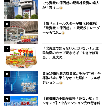
でも資産10億円超の配当株投資の達人
が「買う…
【億り人オールスターが狙う20銘柄】
6
「総資産69億円超」90歳現役トレーダ
ーから“10…
「北海道で知らない人はいない！」道
7
民熱愛のカップ焼きそば「やきそば弁
当」、最大の…
資産10億円超の投資家が明かす“AI・半
8
導体相場に乗らなかった理由” フルポ
ジション…
【首都圏の不動産価格「危ない駅」ラ
9
ンキング】“中古マンション売れ行き鈍