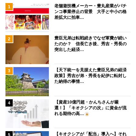
老舗遊技機メーカー・豊丸産業がパチ
1
ンコ事業停止の背景 大手と中小の格
差拡大に拍車…
豊臣兄弟は転戦続きでなぜ軍費が続い
2
たのか？ 信長亡き後、秀吉・秀長の
突出した経済…
【天下統一を見据えた豊臣兄弟の経済
3
政策】秀吉が弟・秀長を紀伊に転封し
た納得の事情…
【資産10億円超・かんちさんが厳
4
選！】「キオクシアの次」に資金が流
れる期待の高…
【キオクシアが「配当」導入へ】それ
5