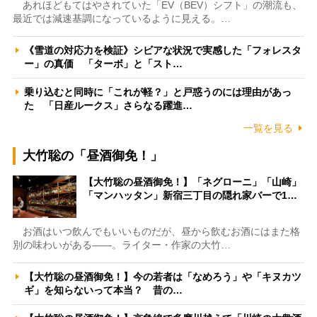
あれほどもてはやされていた「EV（BEV）シフト」の潮流も、
最近では減速基調になっているように見える。…
《雪道の対応力を検証》シビアな状況で実感した「フォレスタ
ー」の真価 「ターボ」と「スト…
乗り込むと同時に「これが軽？」と戸惑うのには理由があっ
た 「日産ルークス」さらなる躍進…
一覧を見る
大竹聡の「昼酒御免！」
【大竹聡の昼酒御免！】「ネグローニ」「山崎」
「マンハッタン」新宿三丁目の隠れ家バーで1…
お酒はいつ飲んでもいいものだが、昼から飲むお酒にはまた格
別の味わいがある――。ライター・作家の大竹…
【大竹聡の昼酒御免！】今の若者は「なめろう」や「キヌカツ
ギ」を知らないって本当？ 昔の…