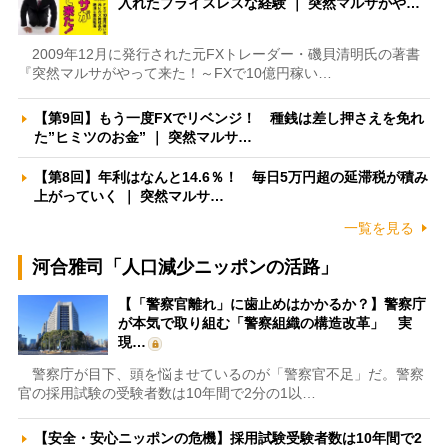
入れたプライスレスな経験 ｜ 突然マルサがや…
2009年12月に発行された元FXトレーダー・磯貝清明氏の著書
『突然マルサがやって来た！～FXで10億円稼い…
【第9回】もう一度FXでリベンジ！ 種銭は差し押さえを免れ
た”ヒミツのお金” ｜ 突然マルサ…
【第8回】年利はなんと14.6％！ 毎日5万円超の延滞税が積み
上がっていく ｜ 突然マルサ…
一覧を見る
河合雅司「人口減少ニッポンの活路」
【「警察官離れ」に歯止めはかかるか？】警察庁
が本気で取り組む「警察組織の構造改革」 実
現…
警察庁が目下、頭を悩ませているのが「警察官不足」だ。警察
官の採用試験の受験者数は10年間で2分の1以…
【安全・安心ニッポンの危機】採用試験受験者数は10年間で2