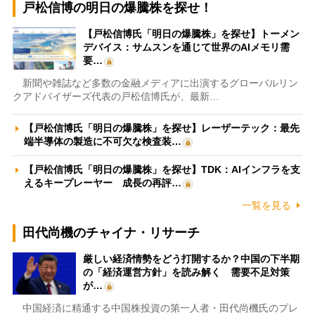
戸松信博の明日の爆騰株を探せ！
【戸松信博氏「明日の爆騰株」を探せ】トーメン
デバイス：サムスンを通じて世界のAIメモリ需
要…
新聞や雑誌など多数の金融メディアに出演するグローバルリン
クアドバイザーズ代表の戸松信博氏が、最新…
【戸松信博氏「明日の爆騰株」を探せ】レーザーテック：最先
端半導体の製造に不可欠な検査装…
【戸松信博氏「明日の爆騰株」を探せ】TDK：AIインフラを支
えるキープレーヤー 成長の再評…
一覧を見る
田代尚機のチャイナ・リサーチ
厳しい経済情勢をどう打開するか？中国の下半期
の「経済運営方針」を読み解く 需要不足対策
が…
中国経済に精通する中国株投資の第一人者・田代尚機氏のプレ