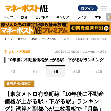
ログイン
トップ
投資
ビジネス
キャリア
ライフ
マネー
トップ
住まい・不動産
住みたい街
【東京メトロ有楽町線「10年後に不動
住まい・不動産
2025.09.12 06:00
マネーポストWEB
10年後に不動産価格が上がる駅・下がる駅ランキング
1
8
9
10
19
＃
～
＃
＃
＃
～
＃
有料会員限定
【東京メトロ有楽町線「10年後に不動産
価格が上がる駅・下がる駅」ランキン
グ】湾岸と副都心が二枚看板で「月島」