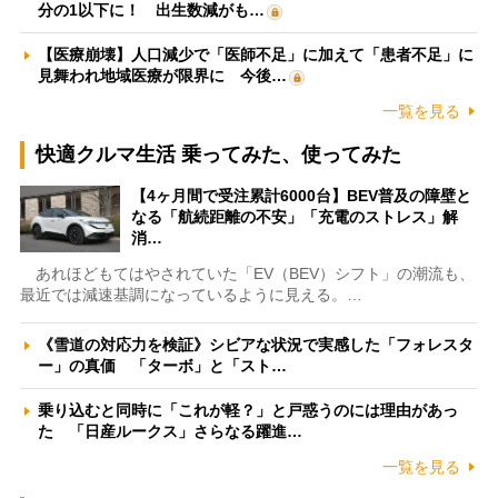
分の1以下に！ 出生数減がも…
【医療崩壊】人口減少で「医師不足」に加えて「患者不足」に
見舞われ地域医療が限界に 今後…
一覧を見る
快適クルマ生活 乗ってみた、使ってみた
【4ヶ月間で受注累計6000台】BEV普及の障壁と
なる「航続距離の不安」「充電のストレス」解
消…
あれほどもてはやされていた「EV（BEV）シフト」の潮流も、
最近では減速基調になっているように見える。…
《雪道の対応力を検証》シビアな状況で実感した「フォレスタ
ー」の真価 「ターボ」と「スト…
乗り込むと同時に「これが軽？」と戸惑うのには理由があっ
た 「日産ルークス」さらなる躍進…
一覧を見る