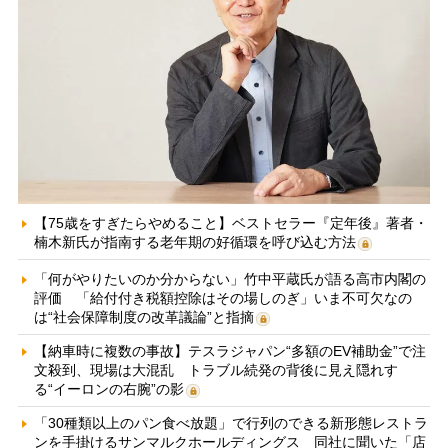
【75歳をすぎたらやめること】ベストセラー『定年後』著者・
楠木新氏が指南する老年期の好循環を呼び込む方法
「何がやりたいのか分からない」竹中平蔵氏が語る高市内閣の
評価 「給付付き税額控除はその場しのぎ」いま不可欠なの
は“社会保障制度の改革議論”と指摘
【納車時に複数の事故】テスラジャパン“多額のEV補助金”で注
文殺到、現場は大混乱 トラブル続発の背後に見え隠れす
る“イーロンの右腕”の影
「30種類以上のパン食べ放題」で行列のできる新形態レストラ
ンを手掛けるサンマルクホールディングス 同社に聞いた「店