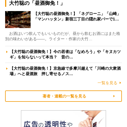
大竹聡の「昼酒御免！」
【大竹聡の昼酒御免！】「ネグローニ」「山崎」
「マンハッタン」新宿三丁目の隠れ家バーで1…
お酒はいつ飲んでもいいものだが、昼から飲むお酒にはまた格
別の味わいがある――。ライター・作家の大竹…
【大竹聡の昼酒御免！】今の若者は「なめろう」や「キヌカツ
ギ」を知らないって本当？ 昔の…
【大竹聡の昼酒御免！】京急線で多摩川越えて「川崎の大衆酒
場」へと昼酒旅 押し寄せるノス…
一覧を見る
著者・連載の一覧を見る