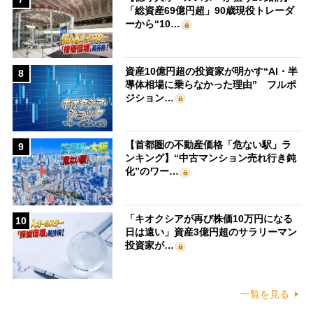
「総資産69億円超」90歳現役トレーダ
ーから“10…
資産10億円超の投資家が明かす“AI・半
8
導体相場に乗らなかった理由” フルポ
ジション…
【首都圏の不動産価格「危ない駅」ラ
9
ンキング】“中古マンション売れ行き鈍
化”のワー…
「キオクシアが再び株価10万円になる
10
日は遠い」資産3億円超のサラリーマン
投資家が…
一覧を見る