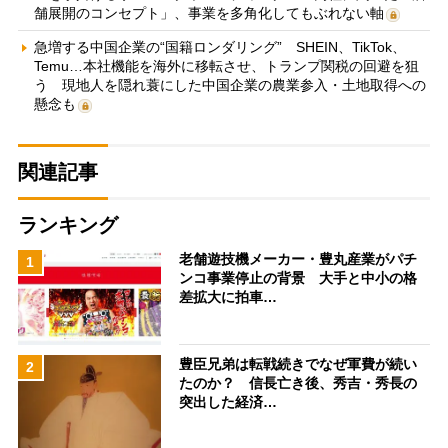
舗展開のコンセプト」、事業を多角化してもぶれない軸
急増する中国企業の“国籍ロンダリング” SHEIN、TikTok、
Temu…本社機能を海外に移転させ、トランプ関税の回避を狙
う 現地人を隠れ蓑にした中国企業の農業参入・土地取得への
懸念も
関連記事
ランキング
老舗遊技機メーカー・豊丸産業がパチ
1
ンコ事業停止の背景 大手と中小の格
差拡大に拍車…
豊臣兄弟は転戦続きでなぜ軍費が続い
2
たのか？ 信長亡き後、秀吉・秀長の
突出した経済…