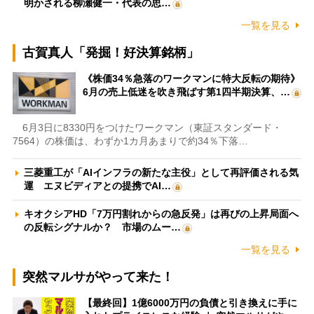
明かされる柳瀬健一・代表の思…
一覧を見る
古賀真人「発掘！好決算銘柄」
《株価34％急落のワークマンに特大反転の期待》
6月の売上低迷を吹き飛ばす第1四半期決算、…
6月3日に8330円をつけたワークマン（東証スタンダード・
7564）の株価は、わずか1カ月あまりで約34％下落…
三菱重工が「AIインフラの新たな主役」として再評価される気
運 エヌビディアとの提携でAI…
キオクシアHD「7万円割れからの急反発」は再びの上昇局面へ
の反転シグナルか？ 市場のムー…
一覧を見る
突然マルサがやって来た！
【最終回】1億6000万円の負債と引き換えに手に