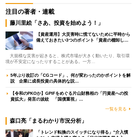
注目の著者・連載
藤川里絵「さあ、投資を始めよう！」
【資産運用】大災害時に慌てないために平時から
備えておきたい3つのポイント「資産の棚卸し…
大規模な災害が起きると、株式市場が大きく動いたり、取引環
境が不安定になったりすることがある。一方…
5年ぶり改訂の「CGコード」、何が変わったのかポイントを解
説 企業に成長投資の具体的な説…
【令和のPKOか】GPIFをめぐる片山財務相の「円資産への投
資拡大」発言の波紋 「国債重視」…
一覧を見る
森口亮「まるわかり市況分析」
「トレンド転換のスイッチになり得る」“介入慣