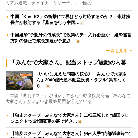
ミアム連載「チャイナ・リサーチ」。中国の…
中国「Kimi K3」の衝撃に世界はどう対応するのか？ 米財務
長官が検討する「蒸留を行う中国…
中国経済“予想外の低成長”で政策のテコ入れ必至か 経済運営
方針の修正で成長加速が予想さ…
一覧を見る
「みんなで大家さん」配当ストップ騒動の内幕
《ついに見えた問題の核心》「みんなで大家さ
ん」2000億円超不動産投資トラブル“異常なく
ら…
本誌『週刊ポスト』が追及してきた不動産投資商品「みんなで
大家さん」がいよいよ最終局面を迎えている…
【独走スクープ・みんなで大家さん】二転三転した“成田プロ
ジェクト”の計画変更の裏で起き…
【追及スクープ・みんなで大家さん】独占入手“内部議事録”で