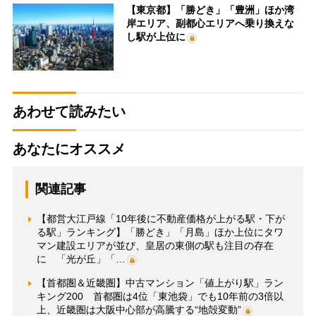
【東京都】「勝どき」「豊洲」ほか湾
岸エリア、副都心エリアへ乗り換えな
し駅が上位に
あわせて読みたい
あなたにオススメ
関連記事
【都営大江戸線「10年後に不動産価格が上がる駅・下が
る駅」ランキング】「勝どき」「月島」ほか上位にタワ
マン建設エリアが並び、皇居の東側の駅も注目の存在
に 「光が丘」「…
【首都圏＆近畿圏】中古マンション「値上がり駅」ラン
キング200 首都圏は4位「東池袋」でも10年前の3倍以
上、近畿圏は大阪中心部が高騰する“地殻変動”