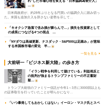
れ”した市場心理を変える「日米協調為替介入」
…
日米両政府が、約28年ぶりとなる円買いの協調介入に踏み切っ
た。米国も追加介入を辞さない姿勢を示して…
「キオクシア急落で含み損が膨らんで…」損失を投資家として
の成長につなげる4つの視点 …
「NYダウは高値更新、ナスダック・S&P500は足踏み」が意味
する米国株市場の変化 半…
一覧を見る
大前研一「ビジネス新大陸」の歩き方
「イラン戦争を利用して儲けている」利益相反と
の批判が強まるトランプファミリーの不正蓄財
疑…
トランプ大統領のファミリー信託が今年1～3月に3000回以上も
の証券取引を行っていたことが明らかになり…
「いつ暴発してもおかしくはない」イーロン・マスク氏とスペ