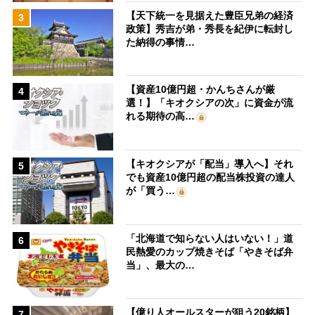
【天下統一を見据えた豊臣兄弟の経済
3
政策】秀吉が弟・秀長を紀伊に転封し
た納得の事情…
【資産10億円超・かんちさんが厳
4
選！】「キオクシアの次」に資金が流
れる期待の高…
【キオクシアが「配当」導入へ】それ
5
でも資産10億円超の配当株投資の達人
が「買う…
「北海道で知らない人はいない！」道
6
民熱愛のカップ焼きそば「やきそば弁
当」、最大の…
【億り人オールスターが狙う20銘柄】
7