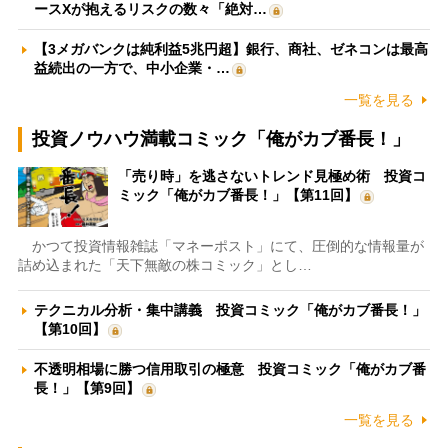
ースXが抱えるリスクの数々「絶対…
【3メガバンクは純利益5兆円超】銀行、商社、ゼネコンは最高
益続出の一方で、中小企業・…
一覧を見る
投資ノウハウ満載コミック「俺がカブ番長！」
「売り時」を逃さないトレンド見極め術 投資コ
ミック「俺がカブ番長！」【第11回】
かつて投資情報雑誌「マネーポスト」にて、圧倒的な情報量が
詰め込まれた「天下無敵の株コミック」とし…
テクニカル分析・集中講義 投資コミック「俺がカブ番長！」
【第10回】
不透明相場に勝つ信用取引の極意 投資コミック「俺がカブ番
長！」【第9回】
一覧を見る