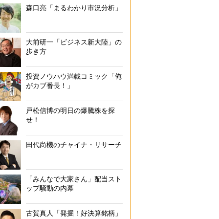
森口亮「まるわかり市況分析」
大前研一「ビジネス新大陸」の
歩き方
投資ノウハウ満載コミック「俺
がカブ番長！」
戸松信博の明日の爆騰株を探
せ！
田代尚機のチャイナ・リサーチ
「みんなで大家さん」配当スト
ップ騒動の内幕
古賀真人「発掘！好決算銘柄」