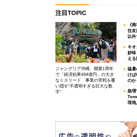
注目TOPIC
《商
住友
以外
キオ
妙味
える
ジャングリア沖縄、開業1周年
猛暑
で「経済効果494億円」の大き
けば
なミスリード 事業の苦戦を覆
のか
い隠す“不透明すぎる巨大な数
急増
字”
Te
現地