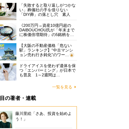
「失敗すると取り返しがつかな
い」葬儀社の手を借りない
「DIY葬」の落とし穴 素人
に…
《200万円→資産10億円超の
DAIBOUCHOU氏が「年末まで
に株価倍増期待」の5銘柄を…
【大阪の不動産価格「危ない
駅」ランキング】“中古マンシ
ョン売れ行き鈍化”のワー…
ドライアイスを使わず遺体を保
つ「エンバーミング」が日本で
も普及 1～2週間は…
一覧を見る
目の著者・連載
藤川里絵「さあ、投資を始めよ
う！」