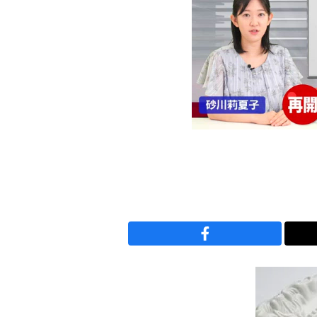
00:00
/
00:50