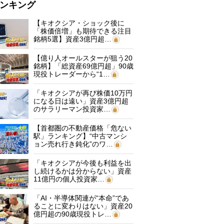
ンキング
【キオクシア・ショック後に
「株価倍増」も期待できる注目
銘柄5選】資産3億円超…
【億り人オールスターが狙う20
銘柄】「総資産69億円超」90歳
現役トレーダーから“1…
「キオクシアが再び株価10万円
になる日は遠い」資産3億円超
のサラリーマン投資家…
【首都圏の不動産価格「危ない
駅」ランキング】“中古マンシ
ョン売れ行き鈍化”のワ…
「キオクシアが今後も利益を出
し続けるかは分からない」資産
11億円の個人投資家…
「AI・半導体関連が“本命”であ
ることに変わりはない」資産20
億円超の90歳現役トレ…