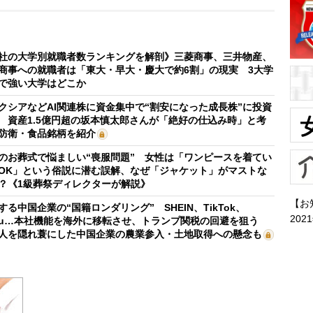
社の大学別就職者数ランキングを解剖》三菱商事、三井物産、
商事への就職者は「東大・早大・慶大で約6割」の現実 3大学
で強い大学はどこか
クシアなどAI関連株に資金集中で“割安になった成長株”に投資
 資産1.5億円超の坂本慎太郎さんが「絶好の仕込み時」と考
防衛・食品銘柄を紹介
のお葬式で悩ましい“喪服問題” 女性は「ワンピースを着てい
OK」という俗説に潜む誤解、なぜ「ジャケット」がマストな
？《1級葬祭ディレクターが解説》
【お
する中国企業の“国籍ロンダリング” SHEIN、TikTok、
202
mu…本社機能を海外に移転させ、トランプ関税の回避を狙う
人を隠れ蓑にした中国企業の農業参入・土地取得への懸念も