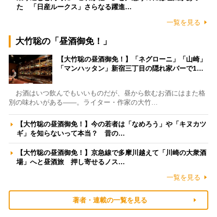
た 「日産ルークス」さらなる躍進…
一覧を見る
大竹聡の「昼酒御免！」
【大竹聡の昼酒御免！】「ネグローニ」「山崎」
「マンハッタン」新宿三丁目の隠れ家バーで1…
お酒はいつ飲んでもいいものだが、昼から飲むお酒にはまた格
別の味わいがある――。ライター・作家の大竹…
【大竹聡の昼酒御免！】今の若者は「なめろう」や「キヌカツ
ギ」を知らないって本当？ 昔の…
【大竹聡の昼酒御免！】京急線で多摩川越えて「川崎の大衆酒
場」へと昼酒旅 押し寄せるノス…
一覧を見る
著者・連載の一覧を見る