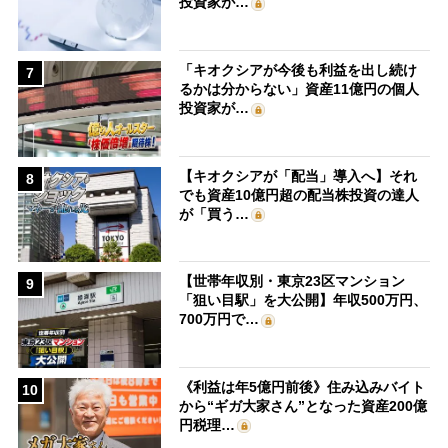
投資家が…
「キオクシアが今後も利益を出し続け
7
るかは分からない」資産11億円の個人
投資家が…
【キオクシアが「配当」導入へ】それ
8
でも資産10億円超の配当株投資の達人
が「買う…
【世帯年収別・東京23区マンション
9
「狙い目駅」を大公開】年収500万円、
700万円で…
《利益は年5億円前後》住み込みバイト
10
から“ギガ大家さん”となった資産200億
円税理…