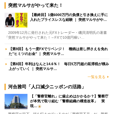
突然マルサがやって来た！
【最終回】1億6000万円の負債と引き換えに手に
入れたプライスレスな経験 ｜ 突然マルサがや…
2009年12月に発行された元FXトレーダー・磯貝清明氏の著書
『突然マルサがやって来た！～FXで10億円稼い…
【第9回】もう一度FXでリベンジ！ 種銭は差し押さえを免れ
た”ヒミツのお金” ｜ 突然マルサ…
【第8回】年利はなんと14.6％！ 毎日5万円超の延滞税が積み
上がっていく ｜ 突然マルサ…
一覧を見る
河合雅司「人口減少ニッポンの活路」
【「警察官離れ」に歯止めはかかるか？】警察庁
が本気で取り組む「警察組織の構造改革」 実
現…