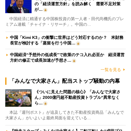
の「経済運営方針」を読み解く 需要不足対策
が…
中国経済に精通する中国株投資の第一人者・田代尚機氏のプレ
ミアム連載「チャイナ・リサーチ」。中国の…
中国「Kimi K3」の衝撃に世界はどう対応するのか？ 米財務
長官が検討する「蒸留を行う中国…
中国経済“予想外の低成長”で政策のテコ入れ必至か 経済運営
方針の修正で成長加速が予想さ…
一覧を見る
「みんなで大家さん」配当ストップ騒動の内幕
《ついに見えた問題の核心》「みんなで大家さ
ん」2000億円超不動産投資トラブル“異常なく
ら…
本誌『週刊ポスト』が追及してきた不動産投資商品「みんなで
大家さん」がいよいよ最終局面を迎えている…