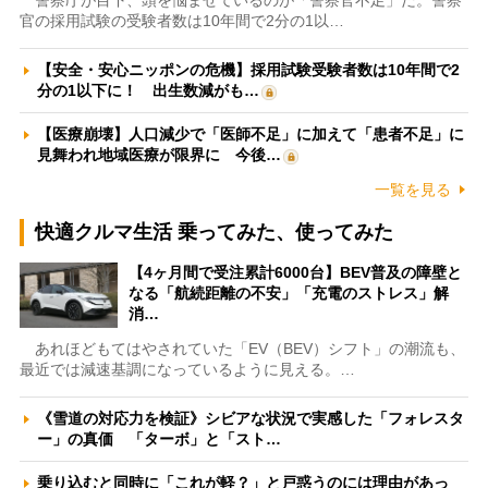
警察庁が目下、頭を悩ませているのが「警察官不足」だ。警察
官の採用試験の受験者数は10年間で2分の1以…
【安全・安心ニッポンの危機】採用試験受験者数は10年間で2
分の1以下に！ 出生数減がも…
【医療崩壊】人口減少で「医師不足」に加えて「患者不足」に
見舞われ地域医療が限界に 今後…
一覧を見る
快適クルマ生活 乗ってみた、使ってみた
【4ヶ月間で受注累計6000台】BEV普及の障壁と
なる「航続距離の不安」「充電のストレス」解
消…
あれほどもてはやされていた「EV（BEV）シフト」の潮流も、
最近では減速基調になっているように見える。…
《雪道の対応力を検証》シビアな状況で実感した「フォレスタ
ー」の真価 「ターボ」と「スト…
乗り込むと同時に「これが軽？」と戸惑うのには理由があっ