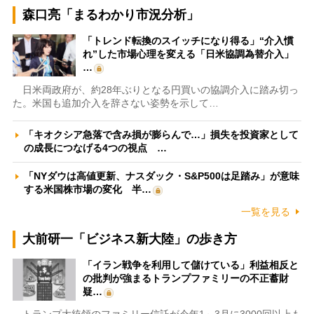
森口亮「まるわかり市況分析」
「トレンド転換のスイッチになり得る」“介入慣
れ”した市場心理を変える「日米協調為替介入」
…
日米両政府が、約28年ぶりとなる円買いの協調介入に踏み切っ
た。米国も追加介入を辞さない姿勢を示して…
「キオクシア急落で含み損が膨らんで…」損失を投資家として
の成長につなげる4つの視点 …
「NYダウは高値更新、ナスダック・S&P500は足踏み」が意味
する米国株市場の変化 半…
一覧を見る
大前研一「ビジネス新大陸」の歩き方
「イラン戦争を利用して儲けている」利益相反と
の批判が強まるトランプファミリーの不正蓄財
疑…