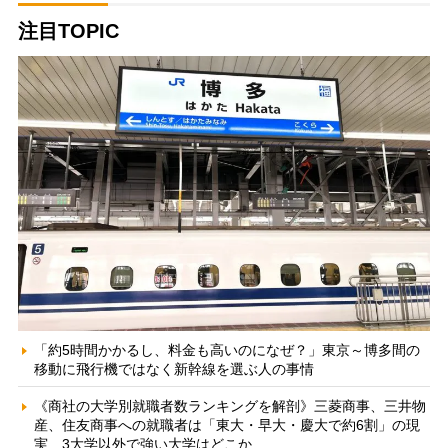
注目TOPIC
「約5時間かかるし、料金も高いのになぜ？」東京～博多間の
移動に飛行機ではなく新幹線を選ぶ人の事情
《商社の大学別就職者数ランキングを解剖》三菱商事、三井物
産、住友商事への就職者は「東大・早大・慶大で約6割」の現
実 3大学以外で強い大学はどこか