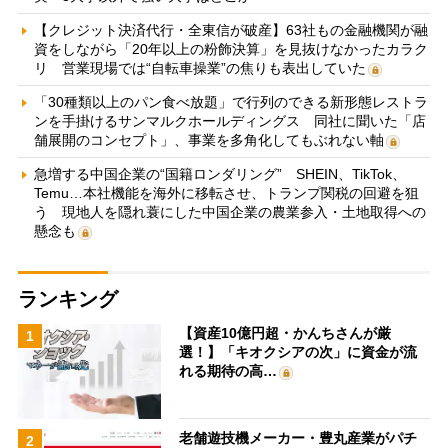
【クレジット決済代行・全東信が破産】63社もの金融機関が融
資をしながら「20年以上の粉飾決算」を見抜けなかったカラク
リ 営業現場では“自転車操業”の焦りも表出していた
「30種類以上のパン食べ放題」で行列のできる新形態レストラ
ンを手掛けるサンマルクホールディングス 同社に聞いた「店
舗展開のコンセプト」、事業を多角化してもぶれない軸
急増する中国企業の“国籍ロンダリング” SHEIN、TikTok、
Temu…本社機能を海外に移転させ、トランプ関税の回避を狙
う 現地人を隠れ蓑にした中国企業の農業参入・土地取得への
懸念も
ランキング
【資産10億円超・かんちさんが厳
1
選！】「キオクシアの次」に資金が流
れる期待の高…
老舗遊技機メーカー・豊丸産業がパチ
2