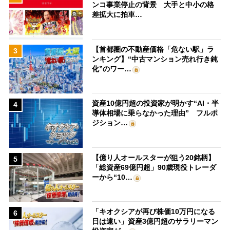
ンコ事業停止の背景 大手と中小の格
差拡大に拍車…
【首都圏の不動産価格「危ない駅」ラ
3
ンキング】“中古マンション売れ行き鈍
化”のワー…
資産10億円超の投資家が明かす“AI・半
4
導体相場に乗らなかった理由” フルポ
ジション…
【億り人オールスターが狙う20銘柄】
5
「総資産69億円超」90歳現役トレーダ
ーから“10…
「キオクシアが再び株価10万円になる
6
日は遠い」資産3億円超のサラリーマン