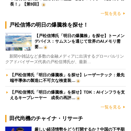
長！」【第9回】
一覧を見る
戸松信博の明日の爆騰株を探せ！
【戸松信博氏「明日の爆騰株」を探せ】トーメン
デバイス：サムスンを通じて世界のAIメモリ需
要…
新聞や雑誌など多数の金融メディアに出演するグローバルリン
クアドバイザーズ代表の戸松信博氏が、最新…
【戸松信博氏「明日の爆騰株」を探せ】レーザーテック：最先
端半導体の製造に不可欠な検査装…
【戸松信博氏「明日の爆騰株」を探せ】TDK：AIインフラを支
えるキープレーヤー 成長の再評…
一覧を見る
田代尚機のチャイナ・リサーチ
厳しい経済情勢をどう打開するか？中国の下半期