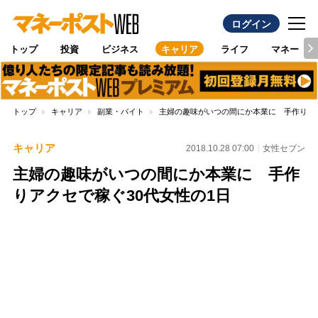
ログイン
トップ
投資
ビジネス
キャリア
ライフ
マネー
トップ
キャリア
副業・バイト
主婦の趣味がいつの間にか本業に 手作りアク
キャリア
2018.10.28 07:00
女性セブン
主婦の趣味がいつの間にか本業に 手作
りアクセで稼ぐ30代女性の1日
Loaded
:
100.00%
/
Unmute