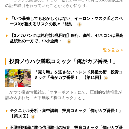
トランプ大統領のファミリー信託が今年1～3月に3000回以上も
の証券取引を行っていたことが明らかになり…
「いつ暴発してもおかしくはない」イーロン・マスク氏とスペ
ースXが抱えるリスクの数々「絶対…
【3メガバンクは純利益5兆円超】銀行、商社、ゼネコンは最高
益続出の一方で、中小企業・…
一覧を見る
投資ノウハウ満載コミック「俺がカブ番長！」
「売り時」を逃さないトレンド見極め術 投資コ
ミック「俺がカブ番長！」【第11回】
かつて投資情報雑誌「マネーポスト」にて、圧倒的な情報量が
詰め込まれた「天下無敵の株コミック」とし…
テクニカル分析・集中講義 投資コミック「俺がカブ番長！」
【第10回】
不透明相場に勝つ信用取引の極意 投資コミック「俺がカブ番