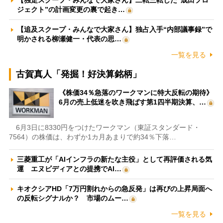
【独走スクープ・みんなで大家さん】二転三転した“成田プロ
ジェクト”の計画変更の裏で起き…
【追及スクープ・みんなで大家さん】独占入手“内部議事録”で
明かされる柳瀬健一・代表の思…
一覧を見る
古賀真人「発掘！好決算銘柄」
《株価34％急落のワークマンに特大反転の期待》
6月の売上低迷を吹き飛ばす第1四半期決算、…
6月3日に8330円をつけたワークマン（東証スタンダード・
7564）の株価は、わずか1カ月あまりで約34％下落…
三菱重工が「AIインフラの新たな主役」として再評価される気
運 エヌビディアとの提携でAI…
キオクシアHD「7万円割れからの急反発」は再びの上昇局面へ
の反転シグナルか？ 市場のムー…
一覧を見る