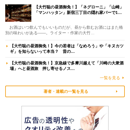
【大竹聡の昼酒御免！】「ネグローニ」「山崎」
「マンハッタン」新宿三丁目の隠れ家バーで1…
お酒はいつ飲んでもいいものだが、昼から飲むお酒にはまた格
別の味わいがある――。ライター・作家の大竹…
【大竹聡の昼酒御免！】今の若者は「なめろう」や「キヌカツ
ギ」を知らないって本当？ 昔の…
【大竹聡の昼酒御免！】京急線で多摩川越えて「川崎の大衆酒
場」へと昼酒旅 押し寄せるノス…
一覧を見る
著者・連載の一覧を見る