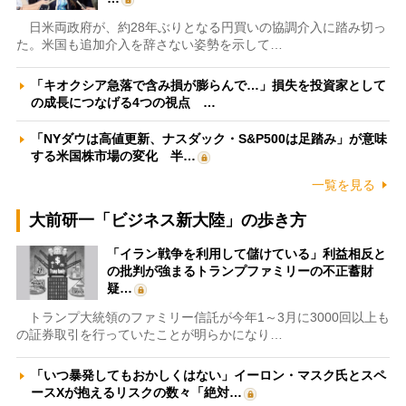
日米両政府が、約28年ぶりとなる円買いの協調介入に踏み切っ
た。米国も追加介入を辞さない姿勢を示して…
「キオクシア急落で含み損が膨らんで…」損失を投資家として
の成長につなげる4つの視点 …
「NYダウは高値更新、ナスダック・S&P500は足踏み」が意味
する米国株市場の変化 半…
一覧を見る
大前研一「ビジネス新大陸」の歩き方
「イラン戦争を利用して儲けている」利益相反と
の批判が強まるトランプファミリーの不正蓄財
疑…
トランプ大統領のファミリー信託が今年1～3月に3000回以上も
の証券取引を行っていたことが明らかになり…
「いつ暴発してもおかしくはない」イーロン・マスク氏とスペ
ースXが抱えるリスクの数々「絶対…