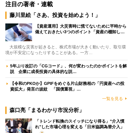
注目の著者・連載
藤川里絵「さあ、投資を始めよう！」
【資産運用】大災害時に慌てないために平時から
備えておきたい3つのポイント「資産の棚卸し…
大規模な災害が起きると、株式市場が大きく動いたり、取引環
境が不安定になったりすることがある。一方…
5年ぶり改訂の「CGコード」、何が変わったのかポイントを解
説 企業に成長投資の具体的な説…
【令和のPKOか】GPIFをめぐる片山財務相の「円資産への投
資拡大」発言の波紋 「国債重視」…
一覧を見る
森口亮「まるわかり市況分析」
「トレンド転換のスイッチになり得る」“介入慣
れ”した市場心理を変える「日米協調為替介入」
…