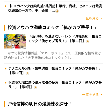
【3メガバンクは純利益5兆円超】銀行、商社、ゼネコンは最高
益続出の一方で、中小企業・…
一覧を見る
投資ノウハウ満載コミック「俺がカブ番長！」
「売り時」を逃さないトレンド見極め術 投資コ
ミック「俺がカブ番長！」【第11回】
かつて投資情報雑誌「マネーポスト」にて、圧倒的な情報量が
詰め込まれた「天下無敵の株コミック」とし…
テクニカル分析・集中講義 投資コミック「俺がカブ番長！」
【第10回】
不透明相場に勝つ信用取引の極意 投資コミック「俺がカブ番
長！」【第9回】
一覧を見る
戸松信博の明日の爆騰株を探せ！