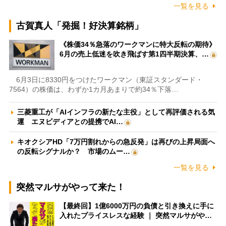
一覧を見る
古賀真人「発掘！好決算銘柄」
《株価34％急落のワークマンに特大反転の期待》
6月の売上低迷を吹き飛ばす第1四半期決算、…
6月3日に8330円をつけたワークマン（東証スタンダード・
7564）の株価は、わずか1カ月あまりで約34％下落…
三菱重工が「AIインフラの新たな主役」として再評価される気
運 エヌビディアとの提携でAI…
キオクシアHD「7万円割れからの急反発」は再びの上昇局面へ
の反転シグナルか？ 市場のムー…
一覧を見る
突然マルサがやって来た！
【最終回】1億6000万円の負債と引き換えに手に
入れたプライスレスな経験 ｜ 突然マルサがや…