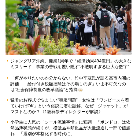
ジャングリア沖縄、開業1周年で「経済効果494億円」の大きな
ミスリード 事業の苦戦を覆い隠す“不透明すぎる巨大な数字”
「何がやりたいのか分からない」竹中平蔵氏が語る高市内閣の
評価 「給付付き税額控除はその場しのぎ」いま不可欠なの
は“社会保障制度の改革議論”と指摘
猛暑のお葬式で悩ましい“喪服問題” 女性は「ワンピースを着
ていけばOK」という俗説に潜む誤解、なぜ「ジャケット」が
マストなのか？《1級葬祭ディレクターが解説》
小学生に人気の「シール流通事情」に変調 「ボンドロ」は依
然品薄状態が続くが、模倣品や類似品が大量流通し一部で値崩
れ 「選別が本格化する時代に」