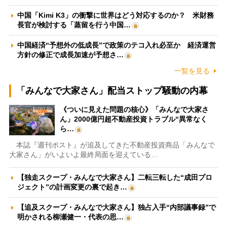
中国「Kimi K3」の衝撃に世界はどう対応するのか？ 米財務
長官が検討する「蒸留を行う中国…
中国経済“予想外の低成長”で政策のテコ入れ必至か 経済運営
方針の修正で成長加速が予想さ…
一覧を見る
「みんなで大家さん」配当ストップ騒動の内幕
《ついに見えた問題の核心》「みんなで大家さ
ん」2000億円超不動産投資トラブル“異常なく
ら…
本誌『週刊ポスト』が追及してきた不動産投資商品「みんなで
大家さん」がいよいよ最終局面を迎えている…
【独走スクープ・みんなで大家さん】二転三転した“成田プロ
ジェクト”の計画変更の裏で起き…
【追及スクープ・みんなで大家さん】独占入手“内部議事録”で
明かされる柳瀬健一・代表の思…