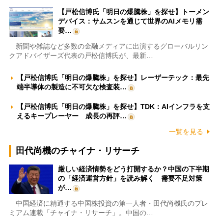
【戸松信博氏「明日の爆騰株」を探せ】トーメン
デバイス：サムスンを通じて世界のAIメモリ需
要…
新聞や雑誌など多数の金融メディアに出演するグローバルリン
クアドバイザーズ代表の戸松信博氏が、最新…
【戸松信博氏「明日の爆騰株」を探せ】レーザーテック：最先
端半導体の製造に不可欠な検査装…
【戸松信博氏「明日の爆騰株」を探せ】TDK：AIインフラを支
えるキープレーヤー 成長の再評…
一覧を見る
田代尚機のチャイナ・リサーチ
厳しい経済情勢をどう打開するか？中国の下半期
の「経済運営方針」を読み解く 需要不足対策
が…
中国経済に精通する中国株投資の第一人者・田代尚機氏のプレ
ミアム連載「チャイナ・リサーチ」。中国の…