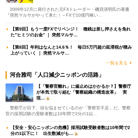
2009年12月に発行された元FXトレーダー・磯貝清明氏の著書
『突然マルサがやって来た！～FXで10億円稼い…
【第9回】もう一度FXでリベンジ！ 種銭は差し押さえを免れ
た”ヒミツのお金” ｜ 突然マルサ…
【第8回】年利はなんと14.6％！ 毎日5万円超の延滞税が積み
上がっていく ｜ 突然マルサ…
一覧を見る
河合雅司「人口減少ニッポンの活路」
【「警察官離れ」に歯止めはかかるか？】警察庁
が本気で取り組む「警察組織の構造改革」 実
現…
警察庁が目下、頭を悩ませているのが「警察官不足」だ。警察
官の採用試験の受験者数は10年間で2分の1以…
【安全・安心ニッポンの危機】採用試験受験者数は10年間で2
分の1以下に！ 出生数減がも…