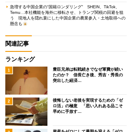
急増する中国企業の“国籍ロンダリング” SHEIN、TikTok、
Temu…本社機能を海外に移転させ、トランプ関税の回避を狙
う 現地人を隠れ蓑にした中国企業の農業参入・土地取得への
懸念も
関連記事
ランキング
豊臣兄弟は転戦続きでなぜ軍費が続い
1
たのか？ 信長亡き後、秀吉・秀長の
突出した経済…
後悔しない老後を実現するための「ゼ
2
ロ活」の極意 「思い入れある品こそ
早めに手放す…
資産をゼロにして最期を迎える「ゼロ