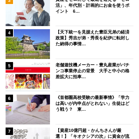
3
活」、年代別・計画的にお金を使うポ
イント 6…
【天下統一を見据えた豊臣兄弟の経済
4
政策】秀吉が弟・秀長を紀伊に転封し
た納得の事情…
老舗遊技機メーカー・豊丸産業がパチ
5
ンコ事業停止の背景 大手と中小の格
差拡大に拍車…
《首都圏高校受験の最新事情》「学力
6
は高いが内申点がとれない」生徒はど
う戦う？ 東…
【資産10億円超・かんちさんが厳
7
選！】「キオクシアの次」に資金が流