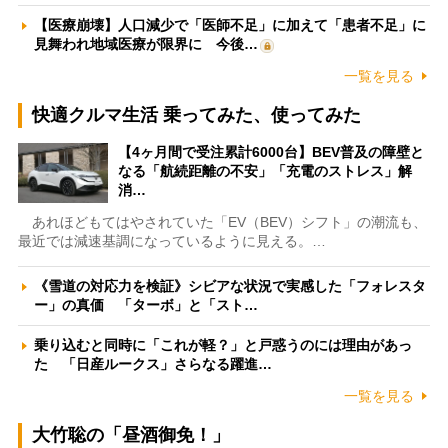
【医療崩壊】人口減少で「医師不足」に加えて「患者不足」に
見舞われ地域医療が限界に 今後…
一覧を見る
快適クルマ生活 乗ってみた、使ってみた
【4ヶ月間で受注累計6000台】BEV普及の障壁と
なる「航続距離の不安」「充電のストレス」解
消…
あれほどもてはやされていた「EV（BEV）シフト」の潮流も、
最近では減速基調になっているように見える。…
《雪道の対応力を検証》シビアな状況で実感した「フォレスタ
ー」の真価 「ターボ」と「スト…
乗り込むと同時に「これが軽？」と戸惑うのには理由があっ
た 「日産ルークス」さらなる躍進…
一覧を見る
大竹聡の「昼酒御免！」