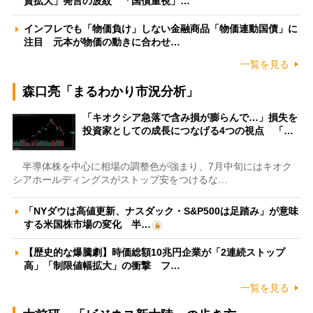
資拡大」発言の波紋 「国債重視」…
インフレでも「物価負け」しない金融商品「物価連動国債」に
注目 元本が物価の動きに合わせ…
一覧を見る
森口亮「まるわかり市況分析」
「キオクシア急落で含み損が膨らんで…」損失を
投資家としての成長につなげる4つの視点 「…
半導体株を中心に相場の調整色が強まり、7月中旬にはキオク
シアホールディングスがストップ安をつけるな…
「NYダウは高値更新、ナスダック・S&P500は足踏み」が意味
する米国株市場の変化 半…
【歴史的な爆騰劇】時価総額10兆円企業が「2連続ストップ
高」「制限値幅拡大」の衝撃 フ…
一覧を見る