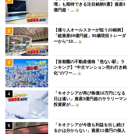
増」も期待できる注目銘柄5選】資産3
億円超・…
【億り人オールスターが狙う20銘柄】
2
「総資産69億円超」90歳現役トレーダ
ーから“10…
【首都圏の不動産価格「危ない駅」ラ
3
ンキング】“中古マンション売れ行き鈍
化”のワー…
「キオクシアが再び株価10万円になる
4
日は遠い」資産3億円超のサラリーマン
投資家が…
「キオクシアが今後も利益を出し続け
5
るかは分からない」資産11億円の個人