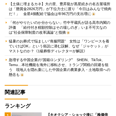
【土俵に埋まるカネ】大の里、豊昇龍が黒星続きの名古屋場所
は「懸賞金2826万円」が下位力士に渡り「今日はみんなで焼肉
だ！」 金星4個配給で協会は年96万円の支出増に
「何がやりたいのか分からない」竹中平蔵氏が語る高市内閣の
評価 「給付付き税額控除はその場しのぎ」いま不可欠なの
は“社会保障制度の改革議論”と指摘
猛暑のお葬式で悩ましい“喪服問題” 女性は「ワンピースを着
ていけばOK」という俗説に潜む誤解、なぜ「ジャケット」が
マストなのか？《1級葬祭ディレクターが解説》
急増する中国企業の“国籍ロンダリング” SHEIN、TikTok、
Temu…本社機能を海外に移転させ、トランプ関税の回避を狙
う 現地人を隠れ蓑にした中国企業の農業参入・土地取得への
懸念も
関連記事
ランキング
【キオクシア・ショック後に「株価倍
1