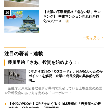
【大阪の不動産価格「危ない駅」ラン
10
キング】“中古マンション売れ行き鈍
化”のワース…
一覧を見る
注目の著者・連載
藤川里絵「さあ、投資を始めよう！」
5年ぶり改訂の「CGコード」、何が変わったのか
ポイントを解説 企業に成長投資の具体的な説
明…
金融庁と東京証券取引所が共同で策定している上場企業の経営
や取締役会のあり方を定める「コーポレート…
【令和のPKOか】GPIFをめぐる片山財務相の「円資産への投