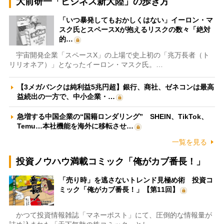
大前研一「ビジネス新大陸」の歩き方
「いつ暴発してもおかしくはない」イーロン・マ
スク氏とスペースXが抱えるリスクの数々「絶対
的…
宇宙開発企業「スペースX」の上場で史上初の「兆万長者（ト
リリオネア）」となったイーロン・マスク氏。…
【3メガバンクは純利益5兆円超】銀行、商社、ゼネコンは最高
益続出の一方で、中小企業・…
急増する中国企業の“国籍ロンダリング” SHEIN、TikTok、
Temu…本社機能を海外に移転させ…
一覧を見る
投資ノウハウ満載コミック「俺がカブ番長！」
「売り時」を逃さないトレンド見極め術 投資コ
ミック「俺がカブ番長！」【第11回】
かつて投資情報雑誌「マネーポスト」にて、圧倒的な情報量が