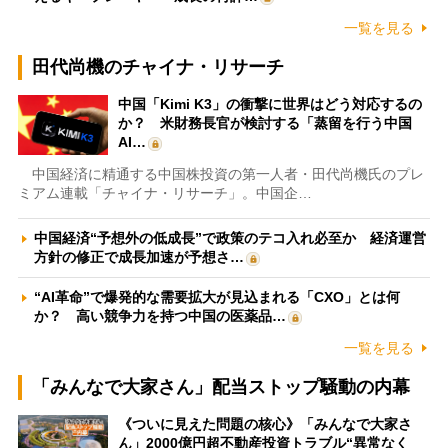
一覧を見る
田代尚機のチャイナ・リサーチ
中国「Kimi K3」の衝撃に世界はどう対応するの
か？ 米財務長官が検討する「蒸留を行う中国
AI…
中国経済に精通する中国株投資の第一人者・田代尚機氏のプレ
ミアム連載「チャイナ・リサーチ」。中国企…
中国経済“予想外の低成長”で政策のテコ入れ必至か 経済運営
方針の修正で成長加速が予想さ…
“AI革命”で爆発的な需要拡大が見込まれる「CXO」とは何
か？ 高い競争力を持つ中国の医薬品…
一覧を見る
「みんなで大家さん」配当ストップ騒動の内幕
《ついに見えた問題の核心》「みんなで大家さ
ん」2000億円超不動産投資トラブル“異常なく