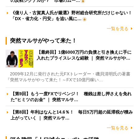
の反転シグナルか？ 市場のムー…
《億り人・古賀真人氏が厳選》野村総合研究所だけじゃない！
「DX・省力化・円安」を追い風に…
一覧を見る
突然マルサがやって来た！
【最終回】1億6000万円の負債と引き換えに手に
入れたプライスレスな経験 ｜ 突然マルサがや…
2009年12月に発行された元FXトレーダー・磯貝清明氏の著書
『突然マルサがやって来た！～FXで10億円稼い…
【第9回】もう一度FXでリベンジ！ 種銭は差し押さえを免れ
た”ヒミツのお金” ｜ 突然マルサ…
【第8回】年利はなんと14.6％！ 毎日5万円超の延滞税が積み
上がっていく ｜ 突然マルサ…
一覧を見る