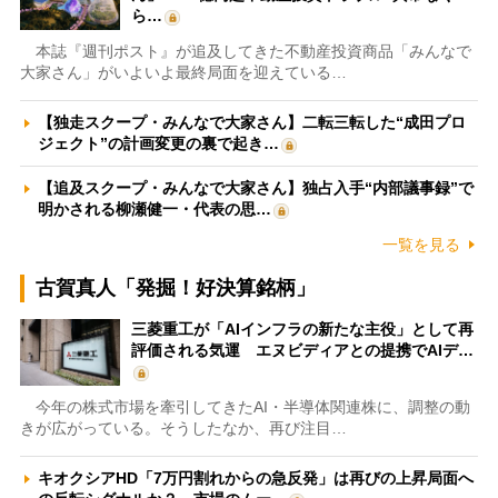
ら…
本誌『週刊ポスト』が追及してきた不動産投資商品「みんなで
大家さん」がいよいよ最終局面を迎えている…
【独走スクープ・みんなで大家さん】二転三転した“成田プロ
ジェクト”の計画変更の裏で起き…
【追及スクープ・みんなで大家さん】独占入手“内部議事録”で
明かされる柳瀬健一・代表の思…
一覧を見る
古賀真人「発掘！好決算銘柄」
三菱重工が「AIインフラの新たな主役」として再
評価される気運 エヌビディアとの提携でAIデ…
今年の株式市場を牽引してきたAI・半導体関連株に、調整の動
きが広がっている。そうしたなか、再び注目…
キオクシアHD「7万円割れからの急反発」は再びの上昇局面へ