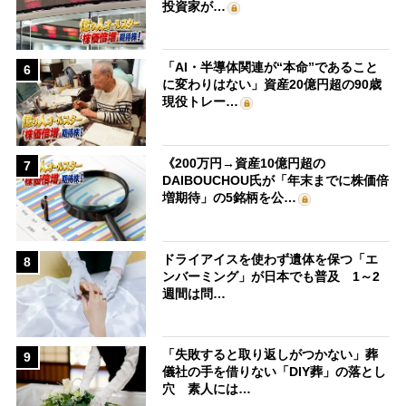
投資家が…
「AI・半導体関連が“本命”であること
6
に変わりはない」資産20億円超の90歳
現役トレー…
《200万円→資産10億円超の
7
DAIBOUCHOU氏が「年末までに株価倍
増期待」の5銘柄を公…
ドライアイスを使わず遺体を保つ「エ
8
ンバーミング」が日本でも普及 1～2
週間は問…
「失敗すると取り返しがつかない」葬
9
儀社の手を借りない「DIY葬」の落とし
穴 素人には…