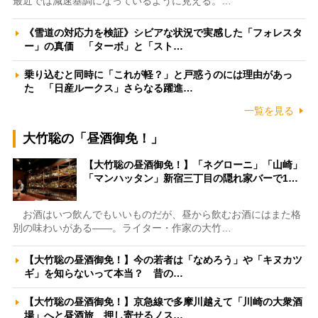
最近では減速基調になっているように見える。…
《雪道の対応力を検証》シビアな状況で実感した「フォレスタ
ー」の真価 「ターボ」と「スト…
乗り込むと同時に「これが軽？」と戸惑うのには理由があっ
た 「日産ルークス」さらなる躍進…
一覧を見る
大竹聡の「昼酒御免！」
【大竹聡の昼酒御免！】「ネグローニ」「山崎」
「マンハッタン」新宿三丁目の隠れ家バーで1…
お酒はいつ飲んでもいいものだが、昼から飲むお酒にはまた格
別の味わいがある――。ライター・作家の大竹…
【大竹聡の昼酒御免！】今の若者は「なめろう」や「キヌカツ
ギ」を知らないって本当？ 昔の…
【大竹聡の昼酒御免！】京急線で多摩川越えて「川崎の大衆酒
場」へと昼酒旅 押し寄せるノス…