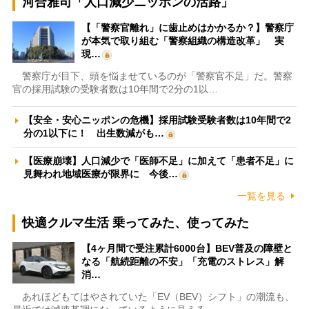
河合雅司「人口減少ニッポンの活路」
【「警察官離れ」に歯止めはかかるか？】警察庁
が本気で取り組む「警察組織の構造改革」 実
現…
警察庁が目下、頭を悩ませているのが「警察官不足」だ。警察
官の採用試験の受験者数は10年間で2分の1以…
【安全・安心ニッポンの危機】採用試験受験者数は10年間で2
分の1以下に！ 出生数減がも…
【医療崩壊】人口減少で「医師不足」に加えて「患者不足」に
見舞われ地域医療が限界に 今後…
一覧を見る
快適クルマ生活 乗ってみた、使ってみた
【4ヶ月間で受注累計6000台】BEV普及の障壁と
なる「航続距離の不安」「充電のストレス」解
消…
あれほどもてはやされていた「EV（BEV）シフト」の潮流も、