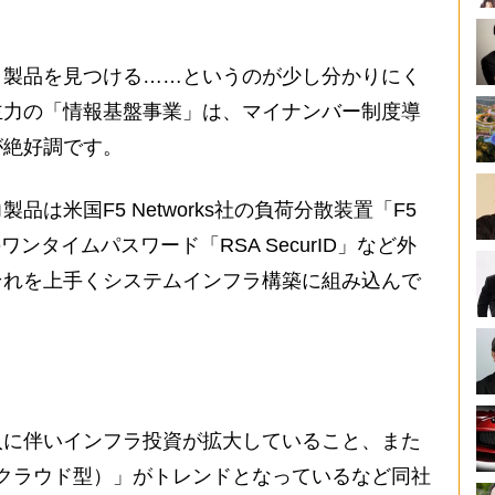
、製品を見つける……というのが少し分かりにく
主力の「情報基盤事業」は、マイナンバー制度導
が絶好調です。
は米国F5 Networks社の負荷分散装置「F5
社のワンタイムパスワード「RSA SecurID」など外
それを上手くシステムインフラ構築に組み込んで
入に伴いインフラ投資が拡大していること、また
=クラウド型）」がトレンドとなっているなど同社