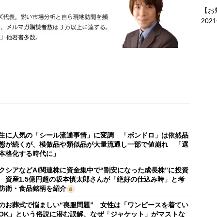
【お
202
生に人気の「シール流通事情」に変調 「ボンドロ」は依然品
態が続くが、模倣品や類似品が大量流通し一部で値崩れ 「選
本格化する時代に」
クシアなどAI関連株に資金集中で“割安になった成長株”に投資
 資産1.5億円超の坂本慎太郎さんが「絶好の仕込み時」と考
防衛・食品銘柄を紹介
のお葬式で悩ましい“喪服問題” 女性は「ワンピースを着てい
OK」という俗説に潜む誤解、なぜ「ジャケット」がマストな