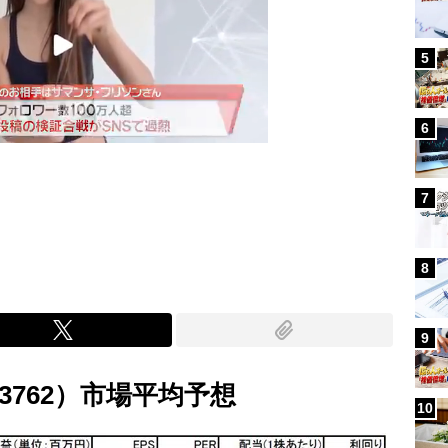
5
6
7
Mute
8
9
762）市場平均予想
10