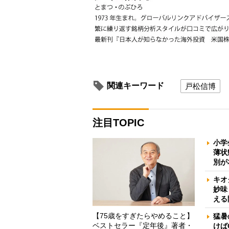
関連キーワード
戸松信博
注目TOPIC
小学
薄状
別が
キオ
妙味
える
【75歳をすぎたらやめること】
猛暑
ベストセラー『定年後』著者・
けば