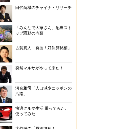
田代尚機のチャイナ・リサーチ
「みんなで大家さん」配当スト
ップ騒動の内幕
古賀真人「発掘！好決算銘柄」
突然マルサがやって来た！
河合雅司「人口減少ニッポンの
活路」
快適クルマ生活 乗ってみた、
使ってみた
大竹聡の「昼酒御免！」