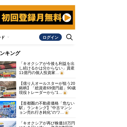
ンド
ログイン
ンキング
「キオクシアが今後も利益を出
し続けるかは分からない」資産
11億円の個人投資家…
【億り人オールスターが狙う20
銘柄】「総資産69億円超」90歳
現役トレーダーから“1…
【首都圏の不動産価格「危ない
駅」ランキング】“中古マンシ
ョン売れ行き鈍化”のワ…
「キオクシアが再び株価10万円