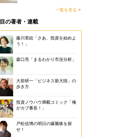
に…
一覧を見る
目の著者・連載
藤川里絵「さあ、投資を始めよ
う！」
森口亮「まるわかり市況分析」
大前研一「ビジネス新大陸」の
歩き方
投資ノウハウ満載コミック「俺
がカブ番長！」
戸松信博の明日の爆騰株を探
せ！