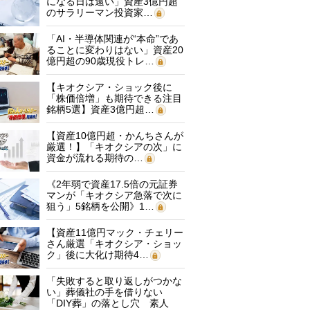
になる日は遠い」資産3億円超
のサラリーマン投資家…
「AI・半導体関連が“本命”であ
ることに変わりはない」資産20
億円超の90歳現役トレ…
【キオクシア・ショック後に
「株価倍増」も期待できる注目
銘柄5選】資産3億円超…
【資産10億円超・かんちさんが
厳選！】「キオクシアの次」に
資金が流れる期待の…
《2年弱で資産17.5倍の元証券
マンが「キオクシア急落で次に
狙う」5銘柄を公開》1…
【資産11億円マック・チェリー
さん厳選「キオクシア・ショッ
ク」後に大化け期待4…
「失敗すると取り返しがつかな
い」葬儀社の手を借りない
「DIY葬」の落とし穴 素人