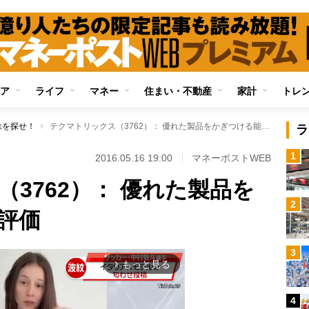
ア
ライフ
マネー
住まい・不動産
家計
トレ
株を探せ！
テクマトリックス（3762）： 優れた製品をかぎつける能力を評価
ラ
1
！
2016.05.16 19:00
マネーポストWEB
3762）： 優れた製品を
2
評価
3
もっと見る
arrow_forward_ios
4