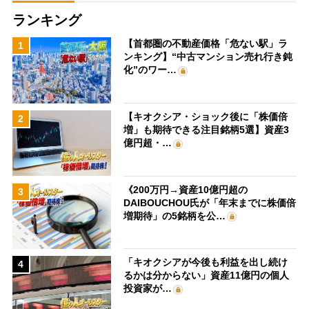
ランキング
【首都圏の不動産価格「危ない駅」ラ
1
ンキング】“中古マンション売れ行き鈍
化”のワー…
【キオクシア・ショック後に「株価倍
2
増」も期待できる注目銘柄5選】資産3
億円超・…
《200万円→資産10億円超の
3
DAIBOUCHOU氏が「年末までに株価倍
増期待」の5銘柄を公…
「キオクシアが今後も利益を出し続け
4
るかは分からない」資産11億円の個人
投資家が…