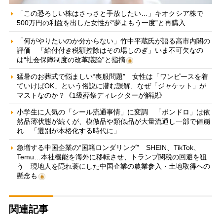
「この恐ろしい株はさっさと手放したい…」キオクシア株で
500万円の利益を出した女性が“夢よもう一度”と再購入
「何がやりたいのか分からない」竹中平蔵氏が語る高市内閣の
評価 「給付付き税額控除はその場しのぎ」いま不可欠なの
は“社会保障制度の改革議論”と指摘
猛暑のお葬式で悩ましい“喪服問題” 女性は「ワンピースを着
ていけばOK」という俗説に潜む誤解、なぜ「ジャケット」が
マストなのか？《1級葬祭ディレクターが解説》
小学生に人気の「シール流通事情」に変調 「ボンドロ」は依
然品薄状態が続くが、模倣品や類似品が大量流通し一部で値崩
れ 「選別が本格化する時代に」
急増する中国企業の“国籍ロンダリング” SHEIN、TikTok、
Temu…本社機能を海外に移転させ、トランプ関税の回避を狙
う 現地人を隠れ蓑にした中国企業の農業参入・土地取得への
懸念も
関連記事