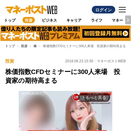
ログイン
トップ
投資
ビジネス
キャリア
ライフ
マネー
トップ
投資
株
株価指数CFDセミナーに300人来場 投資家の期待高まる
投資
2016.06.23 15:30
マネーポストWEB
株価指数CFDセミナーに300人来場 投
資家の期待高まる
もっと見る
arrow_forward_ios