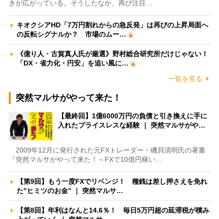
きが広がっている。そうしたなか、再び注目…
キオクシアHD「7万円割れからの急反発」は再びの上昇局面へ
の反転シグナルか？ 市場のムー…
《億り人・古賀真人氏が厳選》野村総合研究所だけじゃない！
「DX・省力化・円安」を追い風に…
一覧を見る
突然マルサがやって来た！
【最終回】1億6000万円の負債と引き換えに手に
入れたプライスレスな経験 ｜ 突然マルサがや…
2009年12月に発行された元FXトレーダー・磯貝清明氏の著書
『突然マルサがやって来た！～FXで10億円稼い…
【第9回】もう一度FXでリベンジ！ 種銭は差し押さえを免れ
た”ヒミツのお金” ｜ 突然マルサ…
【第8回】年利はなんと14.6％！ 毎日5万円超の延滞税が積み