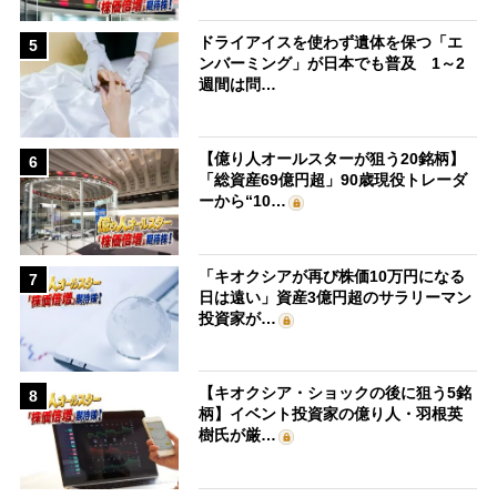
ドライアイスを使わず遺体を保つ「エ
5
ンバーミング」が日本でも普及 1～2
週間は問…
【億り人オールスターが狙う20銘柄】
6
「総資産69億円超」90歳現役トレーダ
ーから“10…
「キオクシアが再び株価10万円になる
7
日は遠い」資産3億円超のサラリーマン
投資家が…
【キオクシア・ショックの後に狙う5銘
8
柄】イベント投資家の億り人・羽根英
樹氏が厳…