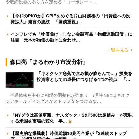
や取締役会のあり方を定める「コーポレート…
【令和のPKOか】GPIFをめぐる片山財務相の「円資産への投
資拡大」発言の波紋 「国債重視」…
インフレでも「物価負け」しない金融商品「物価連動国債」に
注目 元本が物価の動きに合わせ…
一覧を見る
森口亮「まるわかり市況分析」
「キオクシア急落で含み損が膨らんで…」損失を
投資家としての成長につなげる4つの視点 「…
半導体株を中心に相場の調整色が強まり、7月中旬にはキオク
シアホールディングスがストップ安をつけるな…
「NYダウは高値更新、ナスダック・S&P500は足踏み」が意味
する米国株市場の変化 半…
【歴史的な爆騰劇】時価総額10兆円企業が「2連続ストップ