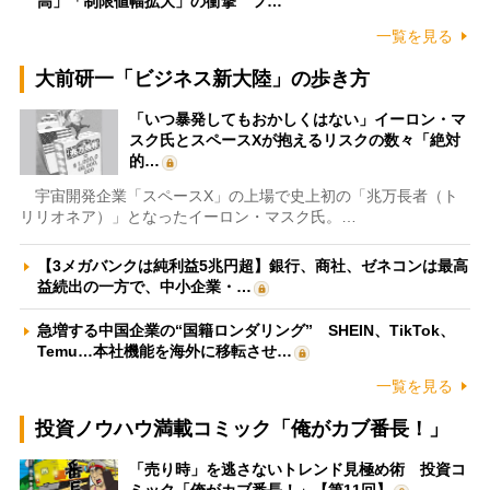
高」「制限値幅拡大」の衝撃 フ…
一覧を見る
大前研一「ビジネス新大陸」の歩き方
「いつ暴発してもおかしくはない」イーロン・マ
スク氏とスペースXが抱えるリスクの数々「絶対
的…
宇宙開発企業「スペースX」の上場で史上初の「兆万長者（ト
リリオネア）」となったイーロン・マスク氏。…
【3メガバンクは純利益5兆円超】銀行、商社、ゼネコンは最高
益続出の一方で、中小企業・…
急増する中国企業の“国籍ロンダリング” SHEIN、TikTok、
Temu…本社機能を海外に移転させ…
一覧を見る
投資ノウハウ満載コミック「俺がカブ番長！」
「売り時」を逃さないトレンド見極め術 投資コ
ミック「俺がカブ番長！」【第11回】