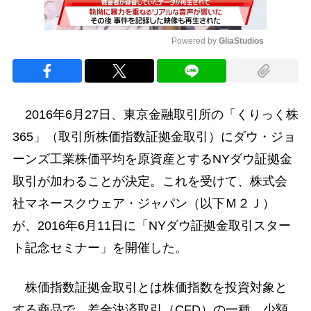
Powered by 
GliaStudios
Mute
2016年6月27日、東京金融取引所の「くりっく株
365」（取引所株価指数証拠金取引）にダウ・ジョ
ーンズ工業株価平均を原資産とするNYダウ証拠金
取引が加わることが決定。これを受けて、株式会
社マネースクウェア・ジャパン（以下Ｍ２Ｊ）
が、2016年6月11日に「NYダウ証拠金取引スター
ト記念セミナー」を開催した。
株価指数証拠金取引とは株価指数を投資対象と
する商品で、差金決済取引（CFD）の一種。少額