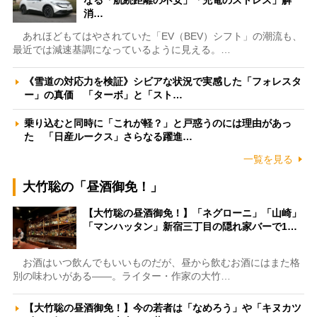
消…
あれほどもてはやされていた「EV（BEV）シフト」の潮流も、
最近では減速基調になっているように見える。…
《雪道の対応力を検証》シビアな状況で実感した「フォレスタ
ー」の真価 「ターボ」と「スト…
乗り込むと同時に「これが軽？」と戸惑うのには理由があっ
た 「日産ルークス」さらなる躍進…
一覧を見る
大竹聡の「昼酒御免！」
【大竹聡の昼酒御免！】「ネグローニ」「山崎」
「マンハッタン」新宿三丁目の隠れ家バーで1…
お酒はいつ飲んでもいいものだが、昼から飲むお酒にはまた格
別の味わいがある――。ライター・作家の大竹…
【大竹聡の昼酒御免！】今の若者は「なめろう」や「キヌカツ