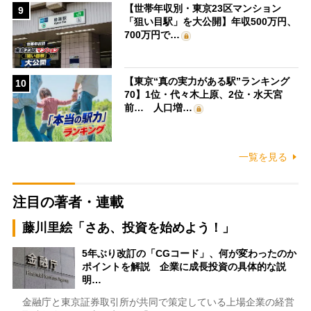
【世帯年収別・東京23区マンション
9
「狙い目駅」を大公開】年収500万円、
700万円で…
【東京“真の実力がある駅”ランキング
10
70】1位・代々木上原、2位・水天宮
前… 人口増…
一覧を見る
注目の著者・連載
藤川里絵「さあ、投資を始めよう！」
5年ぶり改訂の「CGコード」、何が変わったのか
ポイントを解説 企業に成長投資の具体的な説
明…
金融庁と東京証券取引所が共同で策定している上場企業の経営