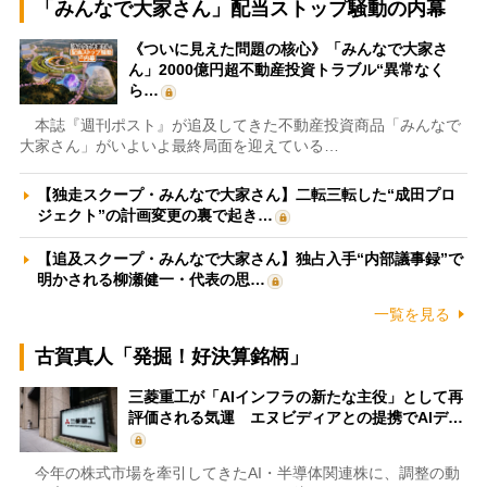
「みんなで大家さん」配当ストップ騒動の内幕
《ついに見えた問題の核心》「みんなで大家さ
ん」2000億円超不動産投資トラブル“異常なく
ら…
本誌『週刊ポスト』が追及してきた不動産投資商品「みんなで
大家さん」がいよいよ最終局面を迎えている…
【独走スクープ・みんなで大家さん】二転三転した“成田プロ
ジェクト”の計画変更の裏で起き…
【追及スクープ・みんなで大家さん】独占入手“内部議事録”で
明かされる柳瀬健一・代表の思…
一覧を見る
古賀真人「発掘！好決算銘柄」
三菱重工が「AIインフラの新たな主役」として再
評価される気運 エヌビディアとの提携でAIデ…
今年の株式市場を牽引してきたAI・半導体関連株に、調整の動