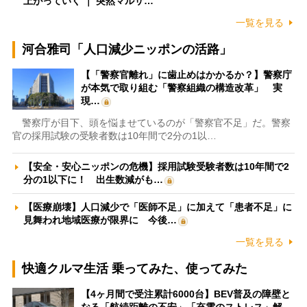
上がっていく ｜ 突然マルサ…
一覧を見る
河合雅司「人口減少ニッポンの活路」
【「警察官離れ」に歯止めはかかるか？】警察庁
が本気で取り組む「警察組織の構造改革」 実
現…
警察庁が目下、頭を悩ませているのが「警察官不足」だ。警察
官の採用試験の受験者数は10年間で2分の1以…
【安全・安心ニッポンの危機】採用試験受験者数は10年間で2
分の1以下に！ 出生数減がも…
【医療崩壊】人口減少で「医師不足」に加えて「患者不足」に
見舞われ地域医療が限界に 今後…
一覧を見る
快適クルマ生活 乗ってみた、使ってみた
【4ヶ月間で受注累計6000台】BEV普及の障壁と
なる「航続距離の不安」「充電のストレス」解