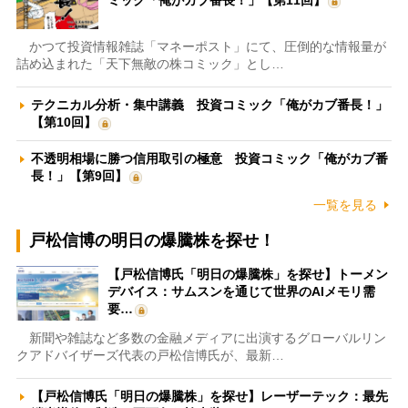
かつて投資情報雑誌「マネーポスト」にて、圧倒的な情報量が
詰め込まれた「天下無敵の株コミック」とし…
テクニカル分析・集中講義 投資コミック「俺がカブ番長！」
【第10回】
不透明相場に勝つ信用取引の極意 投資コミック「俺がカブ番
長！」【第9回】
一覧を見る
戸松信博の明日の爆騰株を探せ！
【戸松信博氏「明日の爆騰株」を探せ】トーメン
デバイス：サムスンを通じて世界のAIメモリ需
要…
新聞や雑誌など多数の金融メディアに出演するグローバルリン
クアドバイザーズ代表の戸松信博氏が、最新…
【戸松信博氏「明日の爆騰株」を探せ】レーザーテック：最先