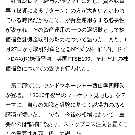
経済成長率（給与の伸び率）に対し、資本収益
率（投資によるリターン）の方が大きいといわれ
ている時代だからこそ、が資産運用をする必要性
が説かれ、その資産運用の一つの選択肢として株
価指数証拠金取引の魅力について語った。また、6
月27日から取引対象となるNYダウ株価平均、ドイ
ツDAX(R)株価平均、英国FTSE100、それぞれの株
価指数についての説明も行われた。
第二部ではファンドマネージャー西山孝四郎氏
が登壇。『2016年後半のマーケット見通し』をテ
ーマに、自らの知識と経験に基づく説得力のある
講演が続いた。中でも、今後の相場において、重
要なのは“防御”であり、ストップロス注文を置くこ
との重要性を西山氏は力説した。