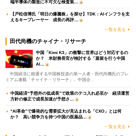
端半導体の製造に不可欠な検査装…
【戸松信博氏「明日の爆騰株」を探せ】TDK：AIインフラを支
えるキープレーヤー 成長の再評…
一覧を見る
田代尚機のチャイナ・リサーチ
中国「Kimi K3」の衝撃に世界はどう対応するの
か？ 米財務長官が検討する「蒸留を行う中国
AI…
中国経済に精通する中国株投資の第一人者・田代尚機氏のプレ
ミアム連載「チャイナ・リサーチ」。中国企…
中国経済“予想外の低成長”で政策のテコ入れ必至か 経済運営
方針の修正で成長加速が予想さ…
“AI革命”で爆発的な需要拡大が見込まれる「CXO」とは何
か？ 高い競争力を持つ中国の医薬品…
一覧を見る