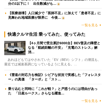
分の1以下に！ 出生数減がも…
【医療崩壊】人口減少で「医師不足」に加えて「患者不足」に
見舞われ地域医療が限界に 今後…
一覧を見る
快適クルマ生活 乗ってみた、使ってみた
【4ヶ月間で受注累計6000台】BEV普及の障壁と
なる「航続距離の不安」「充電のストレス」解
消…
あれほどもてはやされていた「EV（BEV）シフト」の潮流も、
最近では減速基調になっているように見える。…
《雪道の対応力を検証》シビアな状況で実感した「フォレスタ
ー」の真価 「ターボ」と「スト…
乗り込むと同時に「これが軽？」と戸惑うのには理由があっ
た 「日産ルークス」さらなる躍進…
一覧を見る