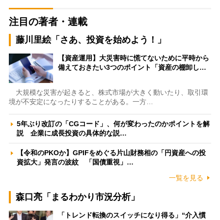
注目の著者・連載
藤川里絵「さあ、投資を始めよう！」
【資産運用】大災害時に慌てないために平時から
備えておきたい3つのポイント「資産の棚卸し…
大規模な災害が起きると、株式市場が大きく動いたり、取引環
境が不安定になったりすることがある。一方…
5年ぶり改訂の「CGコード」、何が変わったのかポイントを解
説 企業に成長投資の具体的な説…
【令和のPKOか】GPIFをめぐる片山財務相の「円資産への投
資拡大」発言の波紋 「国債重視」…
一覧を見る
森口亮「まるわかり市況分析」
「トレンド転換のスイッチになり得る」“介入慣