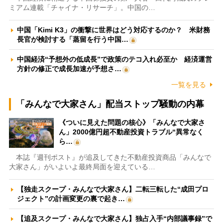
ミアム連載「チャイナ・リサーチ」。中国の…
中国「Kimi K3」の衝撃に世界はどう対応するのか？ 米財務
長官が検討する「蒸留を行う中国…
中国経済“予想外の低成長”で政策のテコ入れ必至か 経済運営
方針の修正で成長加速が予想さ…
一覧を見る
「みんなで大家さん」配当ストップ騒動の内幕
《ついに見えた問題の核心》「みんなで大家さ
ん」2000億円超不動産投資トラブル“異常なく
ら…
本誌『週刊ポスト』が追及してきた不動産投資商品「みんなで
大家さん」がいよいよ最終局面を迎えている…
【独走スクープ・みんなで大家さん】二転三転した“成田プロ
ジェクト”の計画変更の裏で起き…
【追及スクープ・みんなで大家さん】独占入手“内部議事録”で