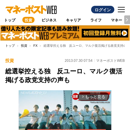
ログイン
トップ
投資
ビジネス
キャリア
ライフ
マネー
トップ
投資
FX
総選挙控える独 反ユーロ、マルク復活掲げる政党支持の声
投資
2013.07.30 07:54
マネーポストWEB
総選挙控える独 反ユーロ、マルク復活
掲げる政党支持の声も
もっと見る
arrow_forward_ios