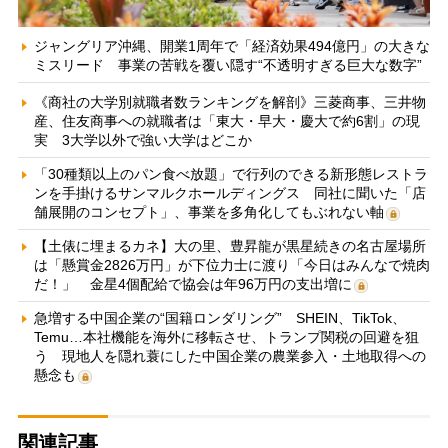
ジャングリア沖縄、開業1周年で「経済効果494億円」の大きな
ミスリード 事業の苦戦を覆い隠す“不透明すぎる巨大な数字”
《商社の大学別就職者数ランキングを解剖》三菱商事、三井物
産、住友商事への就職者は「東大・早大・慶大で約6割」の現
実 3大学以外で強い大学はどこか
「30種類以上のパン食べ放題」で行列のできる新形態レストラ
ンを手掛けるサンマルクホールディングス 同社に聞いた「店
舗展開のコンセプト」、事業を多角化してもぶれない軸
【土俵に埋まるカネ】大の里、豊昇龍が黒星続きの名古屋場所
は「懸賞金2826万円」が下位力士に渡り「今日はみんなで焼肉
だ！」 金星4個配給で協会は年96万円の支出増に
急増する中国企業の“国籍ロンダリング” SHEIN、TikTok、
Temu…本社機能を海外に移転させ、トランプ関税の回避を狙
う 現地人を隠れ蓑にした中国企業の農業参入・土地取得への
懸念も
関連記事