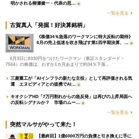
明かされる柳瀬健一・代表の思…
一覧を見る
古賀真人「発掘！好決算銘柄」
《株価34％急落のワークマンに特大反転の期待》
6月の売上低迷を吹き飛ばす第1四半期決算、…
6月3日に8330円をつけたワークマン（東証スタンダード・
7564）の株価は、わずか1カ月あまりで約34％下落…
三菱重工が「AIインフラの新たな主役」として再評価される気
運 エヌビディアとの提携でAI…
キオクシアHD「7万円割れからの急反発」は再びの上昇局面へ
の反転シグナルか？ 市場のムー…
一覧を見る
突然マルサがやって来た！
【最終回】1億6000万円の負債と引き換えに手に