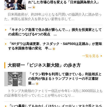
れ”した市場心理を変える「日米協調為替介入」
…
日米両政府が、約28年ぶりとなる円買いの協調介入に踏み切っ
た。米国も追加介入を辞さない姿勢を示して…
「キオクシア急落で含み損が膨らんで…」損失を投資家として
の成長につなげる4つの視点 …
「NYダウは高値更新、ナスダック・S&P500は足踏み」が意味
する米国株市場の変化 半…
一覧を見る
大前研一「ビジネス新大陸」の歩き方
「イラン戦争を利用して儲けている」利益相反と
の批判が強まるトランプファミリーの不正蓄財
疑…
トランプ大統領のファミリー信託が今年1～3月に3000回以上も
の証券取引を行っていたことが明らかになり…
「いつ暴発してもおかしくはない」イーロン・マスク氏とスペ