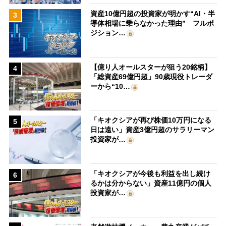
資産10億円超の投資家が明かす“AI・半
3
導体相場に乗らなかった理由” フルポ
ジション…
【億り人オールスターが狙う20銘柄】
4
「総資産69億円超」90歳現役トレーダ
ーから“10…
「キオクシアが再び株価10万円になる
5
日は遠い」資産3億円超のサラリーマン
投資家が…
「キオクシアが今後も利益を出し続け
6
るかは分からない」資産11億円の個人
投資家が…