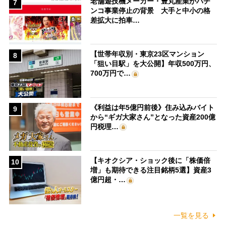
老舗遊技機メーカー・豊丸産業がパチ
7
ンコ事業停止の背景 大手と中小の格
差拡大に拍車…
【世帯年収別・東京23区マンション
8
「狙い目駅」を大公開】年収500万円、
700万円で…
《利益は年5億円前後》住み込みバイト
9
から“ギガ大家さん”となった資産200億
円税理…
【キオクシア・ショック後に「株価倍
10
増」も期待できる注目銘柄5選】資産3
億円超・…
一覧を見る