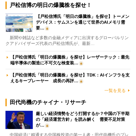
戸松信博の明日の爆騰株を探せ！
【戸松信博氏「明日の爆騰株」を探せ】トーメン
デバイス：サムスンを通じて世界のAIメモリ需
要…
新聞や雑誌など多数の金融メディアに出演するグローバルリン
クアドバイザーズ代表の戸松信博氏が、最新…
【戸松信博氏「明日の爆騰株」を探せ】レーザーテック：最先
端半導体の製造に不可欠な検査装…
【戸松信博氏「明日の爆騰株」を探せ】TDK：AIインフラを支
えるキープレーヤー 成長の再評…
一覧を見る
田代尚機のチャイナ・リサーチ
厳しい経済情勢をどう打開するか？中国の下半期
の「経済運営方針」を読み解く 需要不足対策
が…
中国経済に精通する中国株投資の第一人者・田代尚機氏のプレ