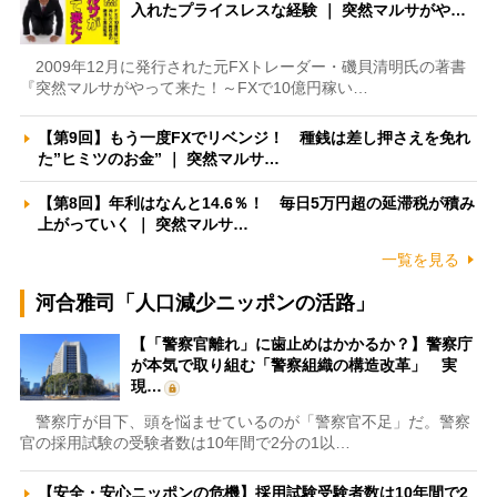
入れたプライスレスな経験 ｜ 突然マルサがや…
2009年12月に発行された元FXトレーダー・磯貝清明氏の著書
『突然マルサがやって来た！～FXで10億円稼い…
【第9回】もう一度FXでリベンジ！ 種銭は差し押さえを免れ
た”ヒミツのお金” ｜ 突然マルサ…
【第8回】年利はなんと14.6％！ 毎日5万円超の延滞税が積み
上がっていく ｜ 突然マルサ…
一覧を見る
河合雅司「人口減少ニッポンの活路」
【「警察官離れ」に歯止めはかかるか？】警察庁
が本気で取り組む「警察組織の構造改革」 実
現…
警察庁が目下、頭を悩ませているのが「警察官不足」だ。警察
官の採用試験の受験者数は10年間で2分の1以…
【安全・安心ニッポンの危機】採用試験受験者数は10年間で2