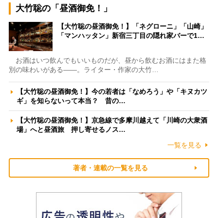
大竹聡の「昼酒御免！」
【大竹聡の昼酒御免！】「ネグローニ」「山崎」
「マンハッタン」新宿三丁目の隠れ家バーで1…
お酒はいつ飲んでもいいものだが、昼から飲むお酒にはまた格
別の味わいがある――。ライター・作家の大竹…
【大竹聡の昼酒御免！】今の若者は「なめろう」や「キヌカツ
ギ」を知らないって本当？ 昔の…
【大竹聡の昼酒御免！】京急線で多摩川越えて「川崎の大衆酒
場」へと昼酒旅 押し寄せるノス…
一覧を見る
著者・連載の一覧を見る