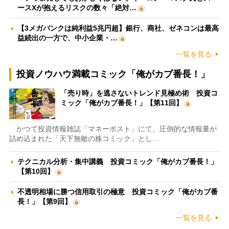
ースXが抱えるリスクの数々「絶対…
【3メガバンクは純利益5兆円超】銀行、商社、ゼネコンは最高
益続出の一方で、中小企業・…
一覧を見る
投資ノウハウ満載コミック「俺がカブ番長！」
「売り時」を逃さないトレンド見極め術 投資コ
ミック「俺がカブ番長！」【第11回】
かつて投資情報雑誌「マネーポスト」にて、圧倒的な情報量が
詰め込まれた「天下無敵の株コミック」とし…
テクニカル分析・集中講義 投資コミック「俺がカブ番長！」
【第10回】
不透明相場に勝つ信用取引の極意 投資コミック「俺がカブ番
長！」【第9回】
一覧を見る