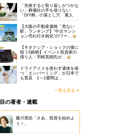
「失敗すると取り返しがつかな
い」葬儀社の手を借りない
「DIY葬」の落とし穴 素人
に…
【大阪の不動産価格「危ない
駅」ランキング】“中古マンシ
ョン売れ行き鈍化”のワー…
【キオクシア・ショックの後に
狙う5銘柄】イベント投資家の
億り人・羽根英樹氏が…
ドライアイスを使わず遺体を保
つ「エンバーミング」が日本で
も普及 1～2週間は…
一覧を見る
目の著者・連載
藤川里絵「さあ、投資を始めよ
う！」