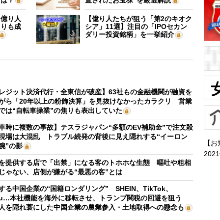
】億り人
【億り人たちが狙う「第2のキオク
よりも成
シア」11選】注目の「IPOセカン
ダリー投資銘柄」を一挙紹介
レジット決済代行・全東信が破産】63社もの金融機関が融資を
がら「20年以上の粉飾決算」を見抜けなかったカラクリ 営業
では“自転車操業”の焦りも表出していた
車時に複数の事故】テスラジャパン“多額のEV補助金”で注文殺
現場は大混乱 トラブル続発の背後に見え隠れする“イーロン
【お
腕”の影
202
を提供する店で「出禁」になる客のトホホな生態 嘔吐や粗相
じゃない、店側が嫌がる“最悪の客”とは
する中国企業の“国籍ロンダリング” SHEIN、TikTok、
mu…本社機能を海外に移転させ、トランプ関税の回避を狙う
人を隠れ蓑にした中国企業の農業参入・土地取得への懸念も