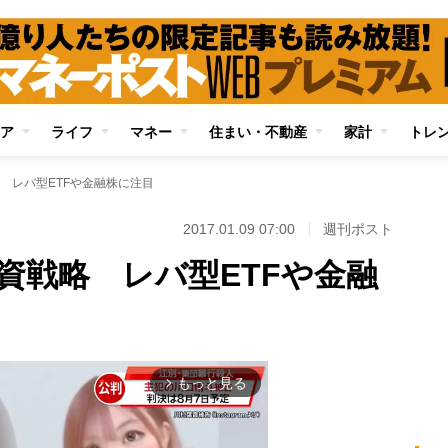
ア
ライフ
マネー
住まい・不動産
家計
トレ
 レバ型ETFや金融株に注目
2017.01.09 07:00
週刊ポスト
資戦略 レバ型ETFや金融
もっと見る
arrow_forward_ios