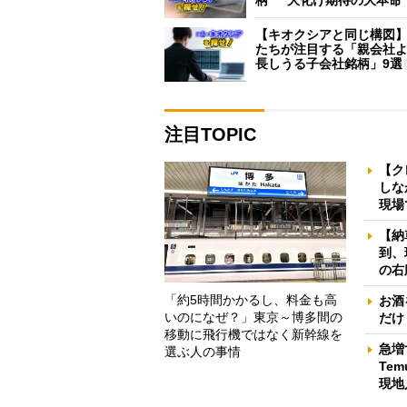
【キオクシアと同じ構図
たちが注目する「親会社
長しうる子会社銘柄」9選
注目TOPIC
【ク
しな
現場
【納
到、
の右
「約5時間かかるし、料金も高
お酒
いのになぜ？」東京～博多間の
だけ
移動に飛行機ではなく新幹線を
急増
選ぶ人の事情
Te
現地