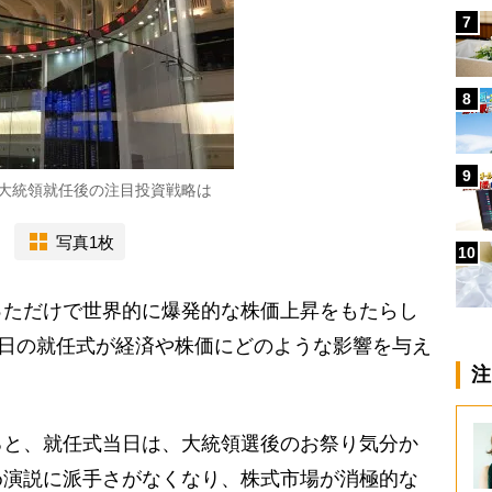
7
8
9
大統領就任後の注目投資戦略は
写真1枚
10
ただけで世界的に爆発的な株価上昇をもたらし
0日の就任式が経済や株価にどのような影響を与え
注
と、就任式当日は、大統領選後のお祭り気分か
め演説に派手さがなくなり、株式市場が消極的な