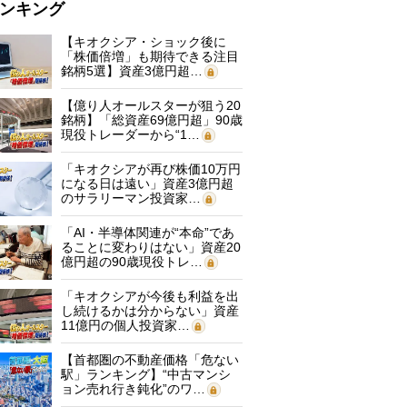
ンキング
【キオクシア・ショック後に
「株価倍増」も期待できる注目
銘柄5選】資産3億円超…
【億り人オールスターが狙う20
銘柄】「総資産69億円超」90歳
現役トレーダーから“1…
「キオクシアが再び株価10万円
になる日は遠い」資産3億円超
のサラリーマン投資家…
「AI・半導体関連が“本命”であ
ることに変わりはない」資産20
億円超の90歳現役トレ…
「キオクシアが今後も利益を出
し続けるかは分からない」資産
11億円の個人投資家…
【首都圏の不動産価格「危ない
駅」ランキング】“中古マンシ
ョン売れ行き鈍化”のワ…