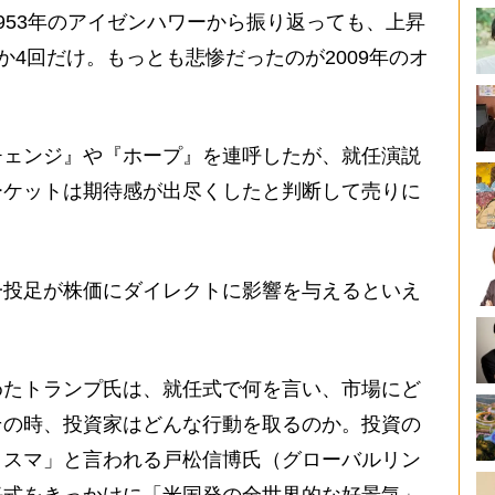
953年のアイゼンハワーから振り返っても、上昇
か4回だけ。もっとも悲惨だったのが2009年のオ
チェンジ』や『ホープ』を連呼したが、就任演説
ーケットは期待感が出尽くしたと判断して売りに
投足が株価にダイレクトに影響を与えるといえ
たトランプ氏は、就任式で何を言い、市場にど
その時、投資家はどんな行動を取るのか。投資の
リスマ」と言われる戸松信博氏（グローバルリン
任式をきっかけに「米国発の全世界的な好景気」