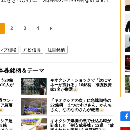
2
3
4
ンプ相場
戸松信博
注目銘柄
本株銘柄＆テーマ
う20銘
キオクシア・ショックで「次にマ
10人が
ネーが流れる」16銘柄 凄腕投資
家3名が厳選
証券マン・
「キオクシアの次」に急騰期待の
シア急落
22銘柄 まつのすけさん、かんち
さん、なのなのさんが厳選
クシア超
キオクシア爆騰の裏で仕込み時が
8銘
到来した「割安成長株」12選 “放
”は？
置されたお宝株”を厳選解説