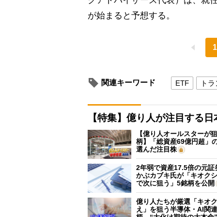
が始まると予想する。
1
関連キーワード
ETF
トラ
【特集】億り人が注目する日
【億り人オールスターが狙
柄】「総資産69億円超」の
選んだ注目株
2年弱で資産17.5倍の元
かぶカブキ氏が「キオク
で次に狙う」5銘柄を公開
億り人たちが厳選「キオ
え」を狙う半導体・AI関連
柄 “大化け期待の大本命