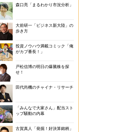
森口亮「まるわかり市況分析」
大前研一「ビジネス新大陸」の
歩き方
投資ノウハウ満載コミック「俺
がカブ番長！」
戸松信博の明日の爆騰株を探
せ！
田代尚機のチャイナ・リサーチ
「みんなで大家さん」配当スト
ップ騒動の内幕
古賀真人「発掘！好決算銘柄」