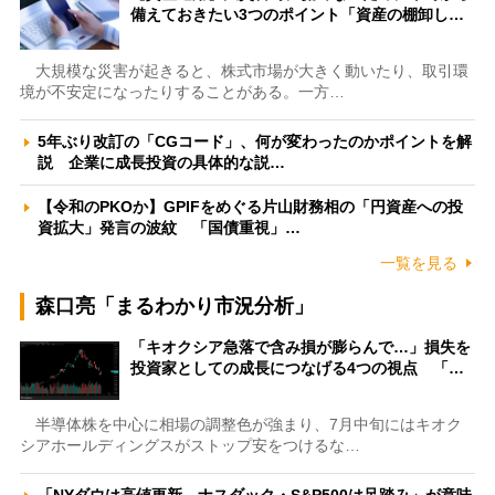
備えておきたい3つのポイント「資産の棚卸し…
大規模な災害が起きると、株式市場が大きく動いたり、取引環
境が不安定になったりすることがある。一方…
5年ぶり改訂の「CGコード」、何が変わったのかポイントを解
説 企業に成長投資の具体的な説…
【令和のPKOか】GPIFをめぐる片山財務相の「円資産への投
資拡大」発言の波紋 「国債重視」…
一覧を見る
森口亮「まるわかり市況分析」
「キオクシア急落で含み損が膨らんで…」損失を
投資家としての成長につなげる4つの視点 「…
半導体株を中心に相場の調整色が強まり、7月中旬にはキオク
シアホールディングスがストップ安をつけるな…