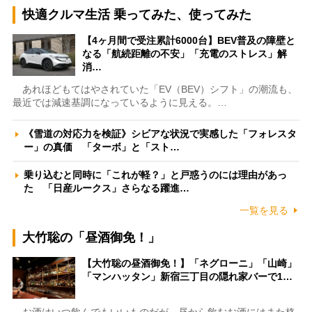
快適クルマ生活 乗ってみた、使ってみた
【4ヶ月間で受注累計6000台】BEV普及の障壁と
なる「航続距離の不安」「充電のストレス」解
消…
あれほどもてはやされていた「EV（BEV）シフト」の潮流も、
最近では減速基調になっているように見える。…
《雪道の対応力を検証》シビアな状況で実感した「フォレスタ
ー」の真価 「ターボ」と「スト…
乗り込むと同時に「これが軽？」と戸惑うのには理由があっ
た 「日産ルークス」さらなる躍進…
一覧を見る
大竹聡の「昼酒御免！」
【大竹聡の昼酒御免！】「ネグローニ」「山崎」
「マンハッタン」新宿三丁目の隠れ家バーで1…