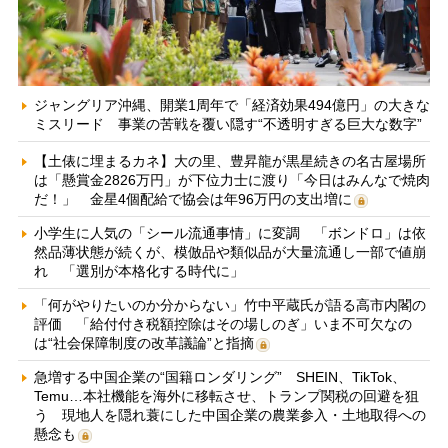
ジャングリア沖縄、開業1周年で「経済効果494億円」の大きな
ミスリード 事業の苦戦を覆い隠す“不透明すぎる巨大な数字”
【土俵に埋まるカネ】大の里、豊昇龍が黒星続きの名古屋場所
は「懸賞金2826万円」が下位力士に渡り「今日はみんなで焼肉
だ！」 金星4個配給で協会は年96万円の支出増に
小学生に人気の「シール流通事情」に変調 「ボンドロ」は依
然品薄状態が続くが、模倣品や類似品が大量流通し一部で値崩
れ 「選別が本格化する時代に」
「何がやりたいのか分からない」竹中平蔵氏が語る高市内閣の
評価 「給付付き税額控除はその場しのぎ」いま不可欠なの
は“社会保障制度の改革議論”と指摘
急増する中国企業の“国籍ロンダリング” SHEIN、TikTok、
Temu…本社機能を海外に移転させ、トランプ関税の回避を狙
う 現地人を隠れ蓑にした中国企業の農業参入・土地取得への
懸念も