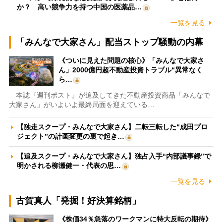
か？ 高い競争力を持つ中国の医薬品…
一覧を見る
「みんなで大家さん」配当ストップ騒動の内幕
《ついに見えた問題の核心》「みんなで大家さ
ん」2000億円超不動産投資トラブル“異常なく
ら…
本誌『週刊ポスト』が追及してきた不動産投資商品「みんなで
大家さん」がいよいよ最終局面を迎えている…
【独走スクープ・みんなで大家さん】二転三転した“成田プロ
ジェクト”の計画変更の裏で起き…
【追及スクープ・みんなで大家さん】独占入手“内部議事録”で
明かされる柳瀬健一・代表の思…
一覧を見る
古賀真人「発掘！好決算銘柄」
《株価34％急落のワークマンに特大反転の期待》