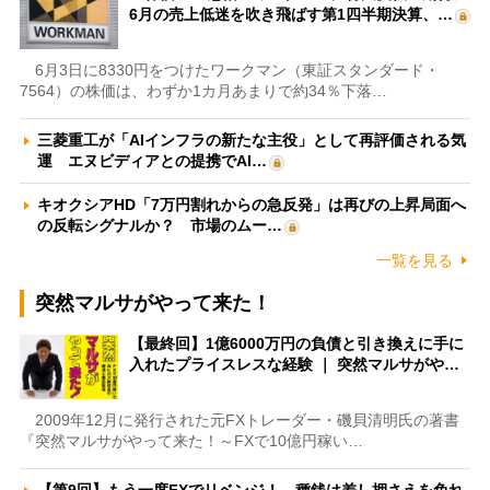
6月の売上低迷を吹き飛ばす第1四半期決算、…
6月3日に8330円をつけたワークマン（東証スタンダード・
7564）の株価は、わずか1カ月あまりで約34％下落…
三菱重工が「AIインフラの新たな主役」として再評価される気
運 エヌビディアとの提携でAI…
キオクシアHD「7万円割れからの急反発」は再びの上昇局面へ
の反転シグナルか？ 市場のムー…
一覧を見る
突然マルサがやって来た！
【最終回】1億6000万円の負債と引き換えに手に
入れたプライスレスな経験 ｜ 突然マルサがや…
2009年12月に発行された元FXトレーダー・磯貝清明氏の著書
『突然マルサがやって来た！～FXで10億円稼い…