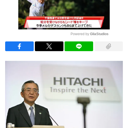
Powered by 
GliaStudios
Mute