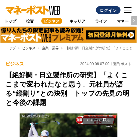
ログイン
トップ
投資
ビジネス
キャリア
ライフ
マネー
トップ
ビジネス
企業・業界
【絶好調・日立製作所の研究】「よくここまで
ビジネス
2024.09.08 07:00
週刊ポスト
【絶好調・日立製作所の研究】「よくこ
こまで変われたなと思う」元社員が語
る“縦割り”との決別 トップの先見の明
と今後の課題
もっと見る
arrow_forward_ios