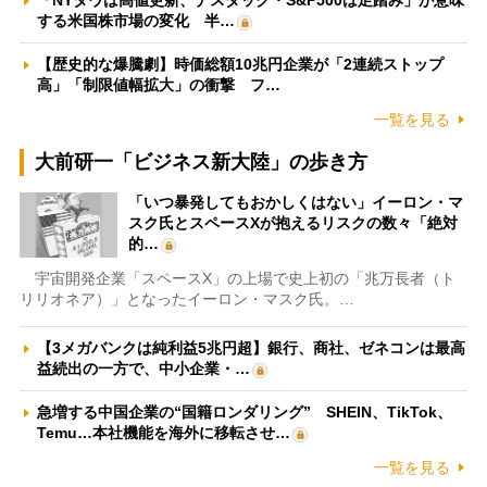
「NYダウは高値更新、ナスダック・S&P500は足踏み」が意味
する米国株市場の変化 半…
【歴史的な爆騰劇】時価総額10兆円企業が「2連続ストップ
高」「制限値幅拡大」の衝撃 フ…
一覧を見る
大前研一「ビジネス新大陸」の歩き方
「いつ暴発してもおかしくはない」イーロン・マ
スク氏とスペースXが抱えるリスクの数々「絶対
的…
宇宙開発企業「スペースX」の上場で史上初の「兆万長者（ト
リリオネア）」となったイーロン・マスク氏。…
【3メガバンクは純利益5兆円超】銀行、商社、ゼネコンは最高
益続出の一方で、中小企業・…
急増する中国企業の“国籍ロンダリング” SHEIN、TikTok、
Temu…本社機能を海外に移転させ…
一覧を見る