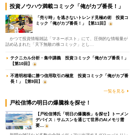
投資ノウハウ満載コミック「俺がカブ番長！」
「売り時」を逃さないトレンド見極め術 投資コ
ミック「俺がカブ番長！」【第11回】
かつて投資情報雑誌「マネーポスト」にて、圧倒的な情報量が
詰め込まれた「天下無敵の株コミック」とし…
テクニカル分析・集中講義 投資コミック「俺がカブ番長！」
【第10回】
不透明相場に勝つ信用取引の極意 投資コミック「俺がカブ番
長！」【第9回】
一覧を見る
戸松信博の明日の爆騰株を探せ！
【戸松信博氏「明日の爆騰株」を探せ】トーメン
デバイス：サムスンを通じて世界のAIメモリ需
要…