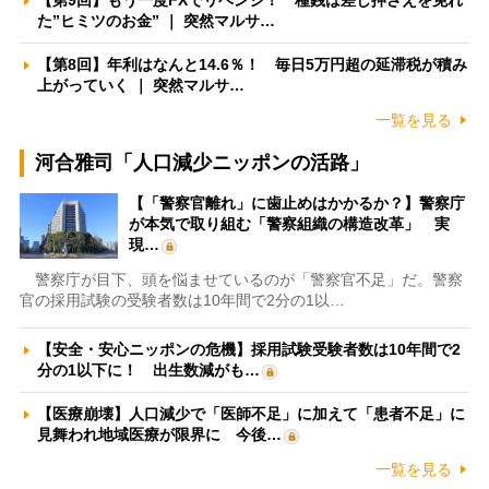
【第9回】もう一度FXでリベンジ！ 種銭は差し押さえを免れ
た”ヒミツのお金” ｜ 突然マルサ…
【第8回】年利はなんと14.6％！ 毎日5万円超の延滞税が積み
上がっていく ｜ 突然マルサ…
一覧を見る
河合雅司「人口減少ニッポンの活路」
【「警察官離れ」に歯止めはかかるか？】警察庁
が本気で取り組む「警察組織の構造改革」 実
現…
警察庁が目下、頭を悩ませているのが「警察官不足」だ。警察
官の採用試験の受験者数は10年間で2分の1以…
【安全・安心ニッポンの危機】採用試験受験者数は10年間で2
分の1以下に！ 出生数減がも…
【医療崩壊】人口減少で「医師不足」に加えて「患者不足」に
見舞われ地域医療が限界に 今後…
一覧を見る