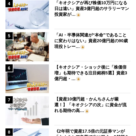
「キオクシアが再び株価10万円になる
4
日は遠い」資産3億円超のサラリーマン
投資家が…
「AI・半導体関連が“本命”であること
5
に変わりはない」資産20億円超の90歳
現役トレー…
【キオクシア・ショック後に「株価倍
6
増」も期待できる注目銘柄5選】資産3
億円超・…
【資産10億円超・かんちさんが厳
7
選！】「キオクシアの次」に資金が流
れる期待の高…
《2年弱で資産17.5倍の元証券マンが
8