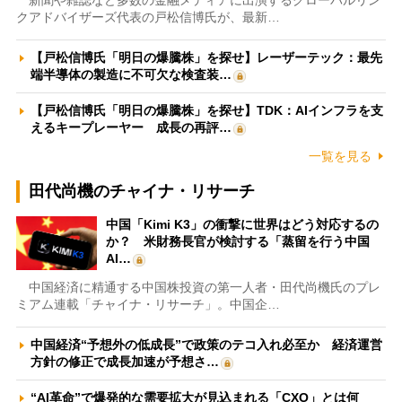
新聞や雑誌など多数の金融メディアに出演するグローバルリン
クアドバイザーズ代表の戸松信博氏が、最新…
【戸松信博氏「明日の爆騰株」を探せ】レーザーテック：最先
端半導体の製造に不可欠な検査装…
【戸松信博氏「明日の爆騰株」を探せ】TDK：AIインフラを支
えるキープレーヤー 成長の再評…
一覧を見る
田代尚機のチャイナ・リサーチ
中国「Kimi K3」の衝撃に世界はどう対応するの
か？ 米財務長官が検討する「蒸留を行う中国
AI…
中国経済に精通する中国株投資の第一人者・田代尚機氏のプレ
ミアム連載「チャイナ・リサーチ」。中国企…
中国経済“予想外の低成長”で政策のテコ入れ必至か 経済運営
方針の修正で成長加速が予想さ…
“AI革命”で爆発的な需要拡大が見込まれる「CXO」とは何