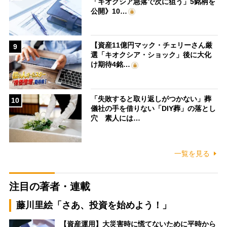
「キオクシア急落で次に狙う」5銘柄を
公開》10…
【資産11億円マック・チェリーさん厳
9
選「キオクシア・ショック」後に大化
け期待4銘…
「失敗すると取り返しがつかない」葬
10
儀社の手を借りない「DIY葬」の落とし
穴 素人には…
一覧を見る
注目の著者・連載
藤川里絵「さあ、投資を始めよう！」
【資産運用】大災害時に慌てないために平時から