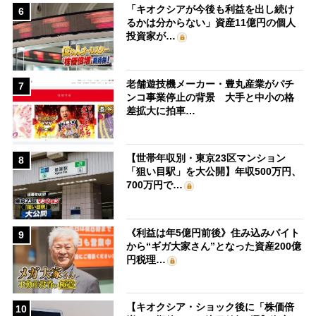
「キオクシアが今後も利益を出し続け
6
るかは分からない」資産11億円の個人
投資家が…
老舗遊技機メーカー・豊丸産業がパチ
7
ンコ事業停止の背景 大手と中小の格
差拡大に拍車…
【世帯年収別・東京23区マンション
8
「狙い目駅」を大公開】年収500万円、
700万円で…
《利益は年5億円前後》住み込みバイト
9
から“ギガ大家さん”となった資産200億
円税理…
【キオクシア・ショック後に「株価倍
10