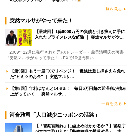
一覧を見る
突然マルサがやって来た！
【最終回】1億6000万円の負債と引き換えに手に
入れたプライスレスな経験 ｜ 突然マルサがや…
2009年12月に発行された元FXトレーダー・磯貝清明氏の著書
『突然マルサがやって来た！～FXで10億円稼い…
【第9回】もう一度FXでリベンジ！ 種銭は差し押さえを免れ
た”ヒミツのお金” ｜ 突然マルサ…
【第8回】年利はなんと14.6％！ 毎日5万円超の延滞税が積み
上がっていく ｜ 突然マルサ…
一覧を見る
河合雅司「人口減少ニッポンの活路」
【「警察官離れ」に歯止めはかかるか？】警察庁
が本気で取り組む「警察組織の構造改革」 実