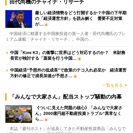
田代尚機のチャイナ・リサーチ
厳しい経済情勢をどう打開するか？中国の下半期
の「経済運営方針」を読み解く 需要不足対策
が…
中国経済に精通する中国株投資の第一人者・田代尚機氏のプレ
ミアム連載「チャイナ・リサーチ」。中国の…
中国「Kimi K3」の衝撃に世界はどう対応するのか？ 米財務
長官が検討する「蒸留を行う中国…
中国経済“予想外の低成長”で政策のテコ入れ必至か 経済運営
方針の修正で成長加速が予想さ…
一覧を見る
「みんなで大家さん」配当ストップ騒動の内幕
《ついに見えた問題の核心》「みんなで大家さ
ん」2000億円超不動産投資トラブル“異常なく
ら…
本誌『週刊ポスト』が追及してきた不動産投資商品「みんなで