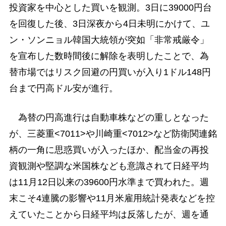
投資家を中心とした買いを観測。3日に39000円台
を回復した後、3日深夜から4日未明にかけて、ユ
ン・ソンニョル韓国大統領が突如「非常戒厳令」
を宣布した数時間後に解除を表明したことで、為
替市場ではリスク回避の円買いが入り1ドル148円
台まで円高ドル安が進行。
為替の円高進行は自動車株などの重しとなった
が、三菱重<7011>や川崎重<7012>など防衛関連銘
柄の一角に思惑買いが入ったほか、配当金の再投
資観測や堅調な米国株なども意識されて日経平均
は11月12日以来の39600円水準まで買われた。週
末こそ4連騰の影響や11月米雇用統計発表などを控
えていたことから日経平均は反落したが、週を通