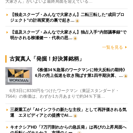
大家さん」がいよいよ最終局面を迎えている…
【独走スクープ・みんなで大家さん】二転三転した“成田プロ
ジェクト”の計画変更の裏で起き…
【追及スクープ・みんなで大家さん】独占入手“内部議事録”で
明かされる柳瀬健一・代表の思…
一覧を見る
古賀真人「発掘！好決算銘柄」
《株価34％急落のワークマンに特大反転の期待》
6月の売上低迷を吹き飛ばす第1四半期決算、…
6月3日に8330円をつけたワークマン（東証スタンダード・
7564）の株価は、わずか1カ月あまりで約34％下落…
三菱重工が「AIインフラの新たな主役」として再評価される気
運 エヌビディアとの提携でAI…
キオクシアHD「7万円割れからの急反発」は再びの上昇局面へ
の反転シグナルか？ 市場のムー…