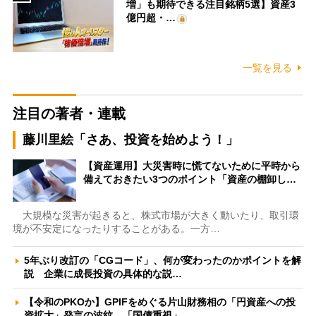
増」も期待できる注目銘柄5選】資産3
億円超・…
一覧を見る
注目の著者・連載
藤川里絵「さあ、投資を始めよう！」
【資産運用】大災害時に慌てないために平時から
備えておきたい3つのポイント「資産の棚卸し…
大規模な災害が起きると、株式市場が大きく動いたり、取引環
境が不安定になったりすることがある。一方…
5年ぶり改訂の「CGコード」、何が変わったのかポイントを解
説 企業に成長投資の具体的な説…
【令和のPKOか】GPIFをめぐる片山財務相の「円資産への投
資拡大」発言の波紋 「国債重視」…