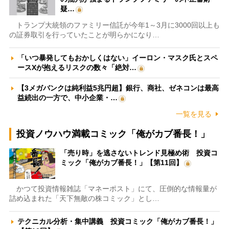
疑…
トランプ大統領のファミリー信託が今年1～3月に3000回以上も
の証券取引を行っていたことが明らかになり…
「いつ暴発してもおかしくはない」イーロン・マスク氏とスペ
ースXが抱えるリスクの数々「絶対…
【3メガバンクは純利益5兆円超】銀行、商社、ゼネコンは最高
益続出の一方で、中小企業・…
一覧を見る
投資ノウハウ満載コミック「俺がカブ番長！」
「売り時」を逃さないトレンド見極め術 投資コ
ミック「俺がカブ番長！」【第11回】
かつて投資情報雑誌「マネーポスト」にて、圧倒的な情報量が
詰め込まれた「天下無敵の株コミック」とし…
テクニカル分析・集中講義 投資コミック「俺がカブ番長！」