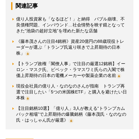
関連記事
億り人投資家も「なるほど！」と納得 バブル崩壊、不
良債権問題、インバウンド…社会情勢を映す鏡となって
きた“池袋の超好立地”を埋めた新たな店舗
《藤本茂さんの注目4銘柄》資産20億円の88歳現役トレ
ーダーが選ぶ「トランプ氏返り咲きで上昇期待の日本
株」
【トランプ政権「閣僚人事」で注目の厳選12銘柄】イー
ロン・マスク氏、ビベック・ラマスワミ氏らの入閣で株
価上昇期待の日本の電機メーカーや製薬企業の名前
現役会社員の億り人・なのなのさんが指南 トランプ再
選で注目したい「5つの米国株ETF」と購入を避けたい日
本株
【注目銘柄10選】「億り人」3人が教える“トランプカム
バック相場”で上昇期待の爆騰銘柄《藤本茂氏・なのなの
氏・はっしゃん氏が厳選》