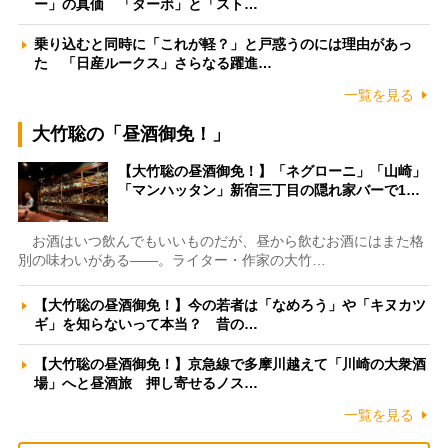
ー」の真価 「ターボ」と「スト…
乗り込むと同時に「これが軽？」と戸惑うのには理由があっ
た 「日産ルークス」さらなる躍進…
一覧を見る
大竹聡の「昼酒御免！」
【大竹聡の昼酒御免！】「ネグローニ」「山崎」
「マンハッタン」新宿三丁目の隠れ家バーで1…
お酒はいつ飲んでもいいものだが、昼から飲むお酒にはまた格
別の味わいがある――。ライター・作家の大竹…
【大竹聡の昼酒御免！】今の若者は「なめろう」や「キヌカツ
ギ」を知らないって本当？ 昔の…
【大竹聡の昼酒御免！】京急線で多摩川越えて「川崎の大衆酒
場」へと昼酒旅 押し寄せるノス…
一覧を見る