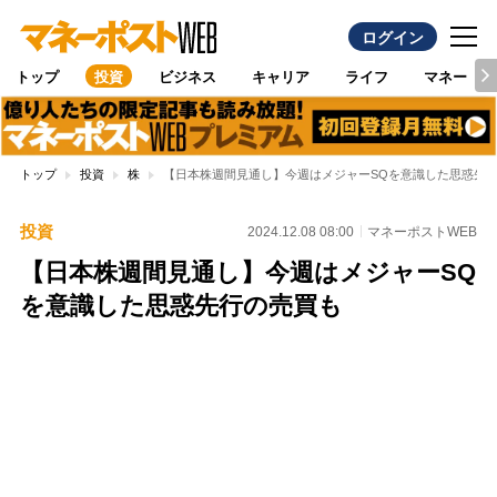
ログイン
トップ
投資
ビジネス
キャリア
ライフ
マネー
トップ
投資
株
【日本株週間見通し】今週はメジャーSQを意識した思惑先
投資
2024.12.08 08:00
マネーポストWEB
【日本株週間見通し】今週はメジャーSQ
を意識した思惑先行の売買も
Loaded
:
96.26%
/
Unmute