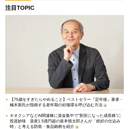
注目TOPIC
【75歳をすぎたらやめること】ベストセラー『定年後』著者・
楠木新氏が指南する老年期の好循環を呼び込む方法
キオクシアなどAI関連株に資金集中で“割安になった成長株”に
投資妙味 資産1.5億円超の坂本慎太郎さんが「絶好の仕込み
時」と考える防衛・食品銘柄を紹介