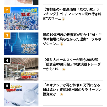
【首都圏の不動産価格「危ない駅」ラ
2
ンキング】“中古マンション売れ行き鈍
化”のワー…
資産10億円超の投資家が明かす“AI・半
3
導体相場に乗らなかった理由” フルポ
ジション…
【億り人オールスターが狙う20銘柄】
4
「総資産69億円超」90歳現役トレーダ
ーから“10…
「キオクシアが再び株価10万円になる
5
日は遠い」資産3億円超のサラリーマン
投資家が…