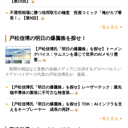
【第10回】
不透明相場に勝つ信用取引の極意 投資コミック「俺がカブ番
長！」【第9回】
一覧を見る
戸松信博の明日の爆騰株を探せ！
【戸松信博氏「明日の爆騰株」を探せ】トーメン
デバイス：サムスンを通じて世界のAIメモリ需
要…
新聞や雑誌など多数の金融メディアに出演するグローバルリン
クアドバイザーズ代表の戸松信博氏が、最新…
【戸松信博氏「明日の爆騰株」を探せ】レーザーテック：最先
端半導体の製造に不可欠な検査装…
【戸松信博氏「明日の爆騰株」を探せ】TDK：AIインフラを支
えるキープレーヤー 成長の再評…
一覧を見る