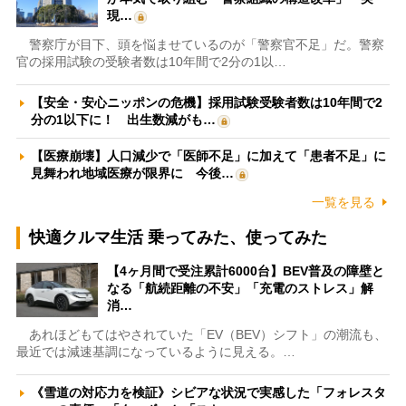
現…
警察庁が目下、頭を悩ませているのが「警察官不足」だ。警察
官の採用試験の受験者数は10年間で2分の1以…
【安全・安心ニッポンの危機】採用試験受験者数は10年間で2
分の1以下に！ 出生数減がも…
【医療崩壊】人口減少で「医師不足」に加えて「患者不足」に
見舞われ地域医療が限界に 今後…
一覧を見る
快適クルマ生活 乗ってみた、使ってみた
【4ヶ月間で受注累計6000台】BEV普及の障壁と
なる「航続距離の不安」「充電のストレス」解
消…
あれほどもてはやされていた「EV（BEV）シフト」の潮流も、
最近では減速基調になっているように見える。…
《雪道の対応力を検証》シビアな状況で実感した「フォレスタ