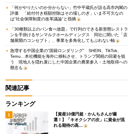
「何がやりたいのか分からない」竹中平蔵氏が語る高市内閣の
評価 「給付付き税額控除はその場しのぎ」いま不可欠なの
は“社会保障制度の改革議論”と指摘
「30種類以上のパン食べ放題」で行列のできる新形態レストラ
ンを手掛けるサンマルクホールディングス 同社に聞いた「店
舗展開のコンセプト」、事業を多角化してもぶれない軸
急増する中国企業の“国籍ロンダリング” SHEIN、TikTok、
Temu…本社機能を海外に移転させ、トランプ関税の回避を狙
う 現地人を隠れ蓑にした中国企業の農業参入・土地取得への
懸念も
関連記事
ランキング
【資産10億円超・かんちさんが厳
1
選！】「キオクシアの次」に資金が流
れる期待の高…