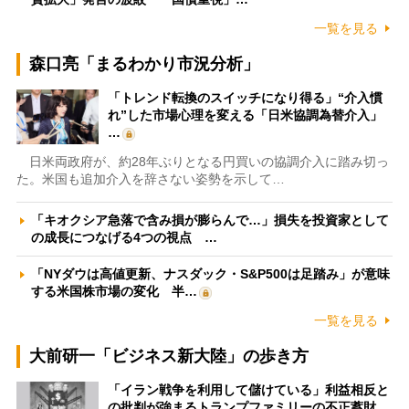
一覧を見る
森口亮「まるわかり市況分析」
「トレンド転換のスイッチになり得る」“介入慣
れ”した市場心理を変える「日米協調為替介入」
…
日米両政府が、約28年ぶりとなる円買いの協調介入に踏み切っ
た。米国も追加介入を辞さない姿勢を示して…
「キオクシア急落で含み損が膨らんで…」損失を投資家として
の成長につなげる4つの視点 …
「NYダウは高値更新、ナスダック・S&P500は足踏み」が意味
する米国株市場の変化 半…
一覧を見る
大前研一「ビジネス新大陸」の歩き方
「イラン戦争を利用して儲けている」利益相反と
の批判が強まるトランプファミリーの不正蓄財