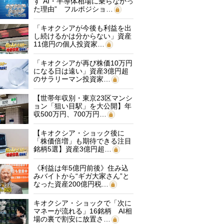
す“AI・半導体相場に乗らなかっ
た理由” フルポジショ…
「キオクシアが今後も利益を出
し続けるかは分からない」資産
11億円の個人投資家…
「キオクシアが再び株価10万円
になる日は遠い」資産3億円超
のサラリーマン投資家…
【世帯年収別・東京23区マンシ
ョン「狙い目駅」を大公開】年
収500万円、700万円…
【キオクシア・ショック後に
「株価倍増」も期待できる注目
銘柄5選】資産3億円超…
《利益は年5億円前後》住み込
みバイトから“ギガ大家さん”と
なった資産200億円税…
キオクシア・ショックで「次に
マネーが流れる」16銘柄 AI相
場の裏で割安に放置さ…