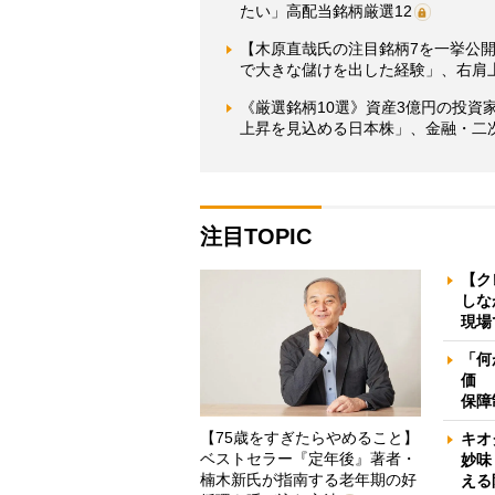
たい」高配当銘柄厳選12
【木原直哉氏の注目銘柄7を一挙公
で大きな儲けを出した経験」、右肩
《厳選銘柄10選》資産3億円の投資家
上昇を見込める日本株」、金融・二次
注目TOPIC
【ク
しな
現場
「何
価 
保障
【75歳をすぎたらやめること】
キオ
ベストセラー『定年後』著者・
妙味
楠木新氏が指南する老年期の好
える