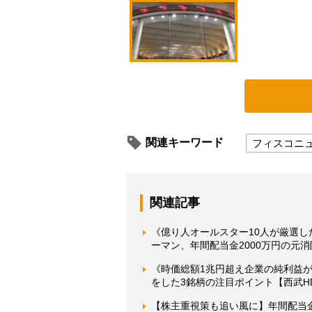
関連キーワード
フィスコニ
関連記事
《億り人オールスター10人が厳選し
ーマン、年間配当金2000万円の元消
《時価総額1兆円超え企業の純利益
をした3銘柄の注目ポイント【西武
【株主重視策も追い風に】年間配当金