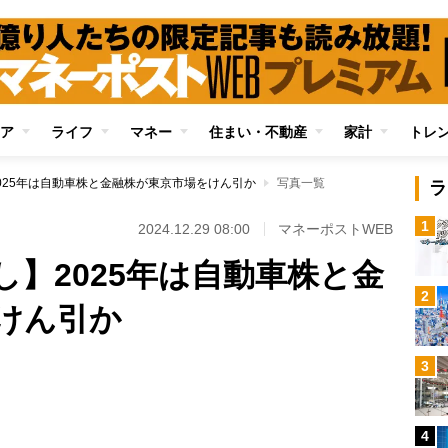
ア
ライフ
マネー
住まい・不動産
家計
トレ
025年は自動車株と金融株が東京市場をけん引か
写真一覧
ラ
1
2024.12.29 08:00
マネーポストWEB
】2025年は自動車株と金
2
けん引か
3
Loaded
:
100.00%
4