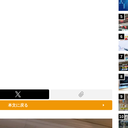
5
6
7
8
9
本文に戻る
10