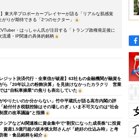
開】東大卒プロポーカープレイヤーが語る「リアルな肌感覚
上がりが期待できる「2つのセクター」
VTuber・はっしゃん氏が注目する「トランプ政権発足後に
流通・IP関連の具体的銘柄
レジット決済代行・全東信が破産】63社もの金融機関が融資を
がら「20年以上の粉飾決算」を見抜けなかったカラクリ 営業
では“自転車操業”の焦りも表出していた
がやりたいのか分からない」竹中平蔵氏が語る高市内閣の評
「給付付き税額控除はその場しのぎ」いま不可欠なのは“社会
制度の改革議論”と指摘
クシアなどAI関連株に資金集中で“割安になった成長株”に投資
 資産1.5億円超の坂本慎太郎さんが「絶好の仕込み時」と考
防衛・食品銘柄を紹介