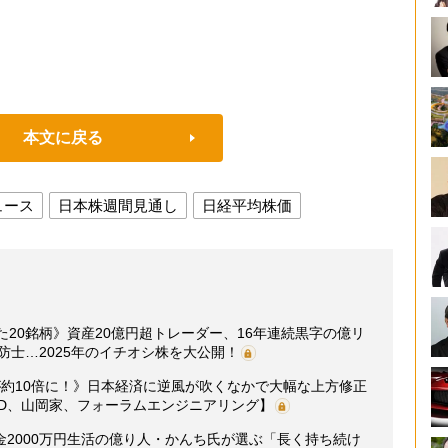
本文に戻る
ュース
日本株週間見通し
日経平均株価
た20銘柄》資産20億円超トレーダー、16年連続黒字の億リ
防士…2025年のイチオシ株を大公開！
が約10倍に！》日本経済に逆風が吹くなかで大幅な上方修正
HD、山岡家、フォーラムエンジニアリング】
2000万円生活の億り人・かんち氏が選ぶ「長く持ち続け