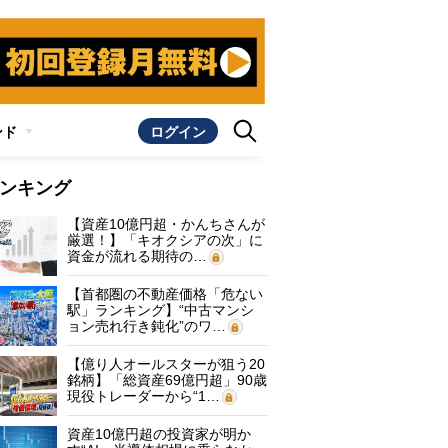
ンド
ログイン
ンキング
【資産10億円超・かんちさんが
厳選！】「キオクシアの次」に
資金が流れる期待の…
【首都圏の不動産価格「危ない
駅」ランキング】“中古マンシ
ョン売れ行き鈍化”のワ…
【億り人オールスターが狙う20
銘柄】「総資産69億円超」90歳
現役トレーダーから“1…
資産10億円超の投資家が明か