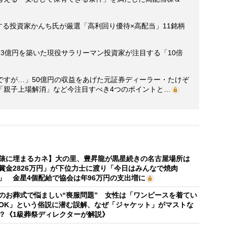
にする投資家かんち氏が厳選「高利回り優待×高配当」11銘柄
3.3億円を築いた現役サラリーマン投資家が注目する「10倍
ですが…」50億円の収益をあげた元証券ディーラー・たけぞ
「親子上場解消」など今注目すべき4つのポイントと…
俵に埋まるカネ】大の里、豊昇龍が黒星続きの名古屋場所は
賞金2826万円」が下位力士に渡り「今日はみんなで焼肉
」 金星4個配給で協会は年96万円の支出増に
のお葬式で悩ましい“喪服問題” 女性は「ワンピースを着てい
OK」という俗説に潜む誤解、なぜ「ジャケット」がマストな
？《1級葬祭ディレクターが解説》