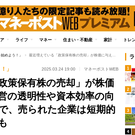
ア
ライフ
マネー
住まい・不動産
家計
トレ
を始めよう！」
最近増えている「政策保有株の売却」が株価に与える影響 経営の透明性や資本効率の向上につながる一方で、売られた企業は短期的な株価下落リスクも
ラ
1
う！」
2025.03.24 19:00
マネーポストWEB
政策保有株の売却」が株価
2
営の透明性や資本効率の向
で、売られた企業は短期的
3
も
4