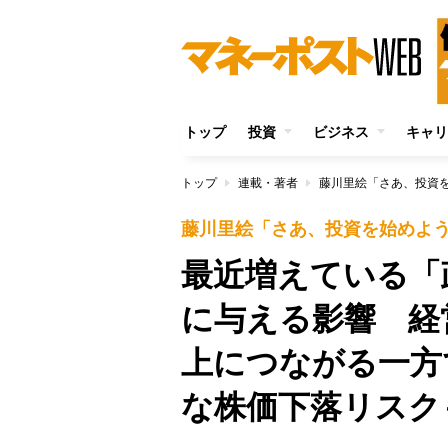
トップ
投資
ビジネス
キャリ
トップ
連載・著者
藤川里絵「さあ、投資
藤川里絵「さあ、投資を始めよ
最近増えている「
に与える影響 経
上につながる一方
な株価下落リスク