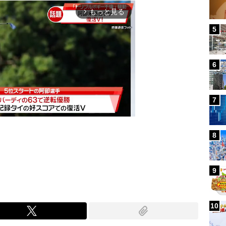
もっと見る
arrow_forward_ios
5
6
7
8
Mute
9
10