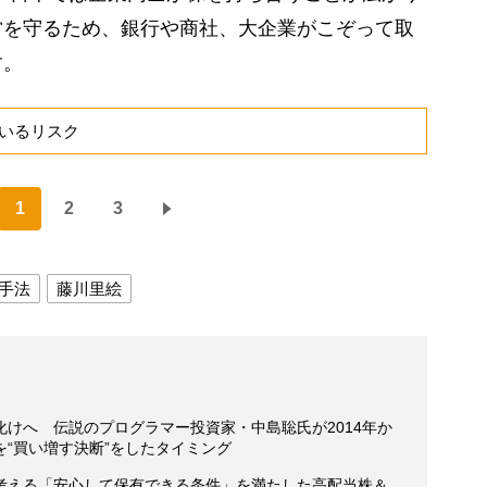
営を守るため、銀行や商社、大企業がこぞって取
す。
いるリスク
1
2
3
手法
藤川里絵
けへ 伝説のプログラマー投資家・中島聡氏が2014年か
“買い増す決断”をしたタイミング
考える「安心して保有できる条件」を満たした高配当株＆