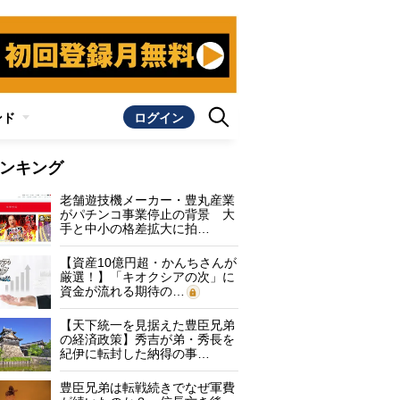
ンド
ログイン
ンキング
老舗遊技機メーカー・豊丸産業
がパチンコ事業停止の背景 大
手と中小の格差拡大に拍…
【資産10億円超・かんちさんが
厳選！】「キオクシアの次」に
資金が流れる期待の…
【天下統一を見据えた豊臣兄弟
の経済政策】秀吉が弟・秀長を
紀伊に転封した納得の事…
豊臣兄弟は転戦続きでなぜ軍費