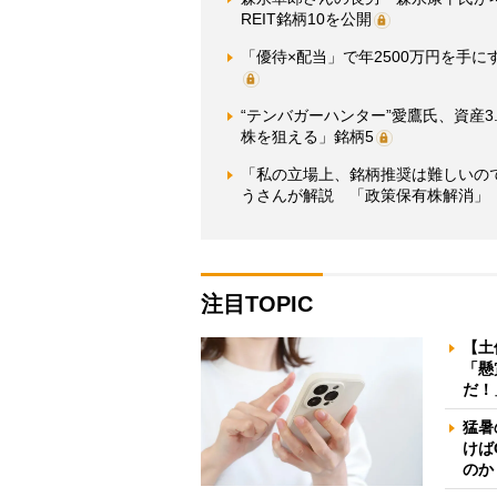
REIT銘柄10を公開
「優待×配当」で年2500万円を手
“テンバガーハンター”愛鷹氏、資産
株を狙える」銘柄5
「私の立場上、銘柄推奨は難しいの
うさんが解説 「政策保有株解消」
注目TOPIC
【土
「懸
だ！
猛暑
けば
のか