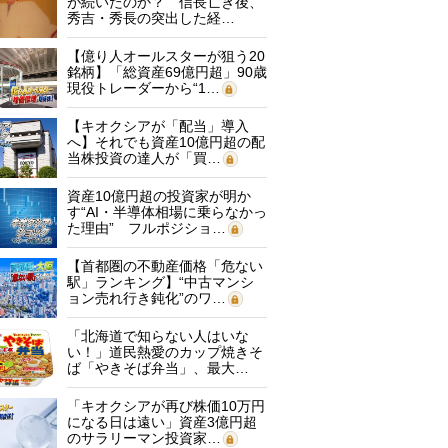
が続いたのか？ 信長亡き後、
秀吉・秀長の突出した経…
【億り人オールスターが狙う20
銘柄】「総資産69億円超」90歳
現役トレーダーから“1…
【キオクシアが「配当」導入
へ】それでも資産10億円超の配
当株投資の達人が「買…
資産10億円超の投資家が明か
す“AI・半導体相場に乗らなかっ
た理由” フルポジショ…
【首都圏の不動産価格「危ない
駅」ランキング】“中古マンシ
ョン売れ行き鈍化”のワ…
「北海道で知らない人はいな
い！」道民熱愛のカップ焼きそ
ば「やきそば弁当」、最大…
「キオクシアが再び株価10万円
になる日は遠い」資産3億円超
のサラリーマン投資家…