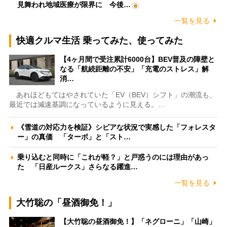
見舞われ地域医療が限界に 今後…
一覧を見る
快適クルマ生活 乗ってみた、使ってみた
【4ヶ月間で受注累計6000台】BEV普及の障壁と
なる「航続距離の不安」「充電のストレス」解
消…
あれほどもてはやされていた「EV（BEV）シフト」の潮流も、
最近では減速基調になっているように見える。…
《雪道の対応力を検証》シビアな状況で実感した「フォレスタ
ー」の真価 「ターボ」と「スト…
乗り込むと同時に「これが軽？」と戸惑うのには理由があっ
た 「日産ルークス」さらなる躍進…
一覧を見る
大竹聡の「昼酒御免！」
【大竹聡の昼酒御免！】「ネグローニ」「山崎」