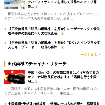
デバイス：サムスンを通じて世界のAIメモリ需
要…
新聞や雑誌など多数の金融メディアに出演するグローバルリン
クアドバイザーズ代表の戸松信博氏が、最新…
【戸松信博氏「明日の爆騰株」を探せ】レーザーテック：最先
端半導体の製造に不可欠な検査装…
【戸松信博氏「明日の爆騰株」を探せ】TDK：AIインフラを支
えるキープレーヤー 成長の再評…
一覧を見る
田代尚機のチャイナ・リサーチ
中国「Kimi K3」の衝撃に世界はどう対応するの
か？ 米財務長官が検討する「蒸留を行う中国
AI…
中国経済に精通する中国株投資の第一人者・田代尚機氏のプレ
ミアム連載「チャイナ・リサーチ」。中国企…
中国経済“予想外の低成長”で政策のテコ入れ必至か 経済運営