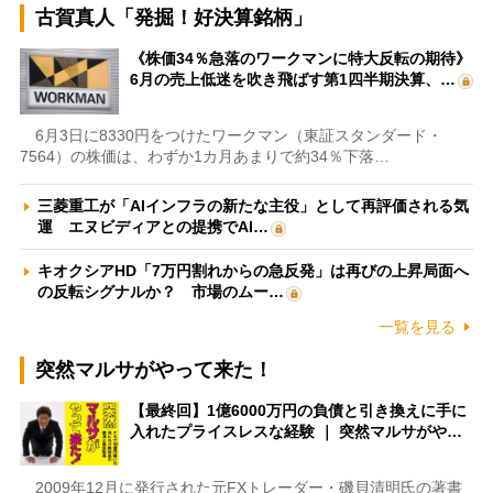
古賀真人「発掘！好決算銘柄」
《株価34％急落のワークマンに特大反転の期待》
6月の売上低迷を吹き飛ばす第1四半期決算、…
6月3日に8330円をつけたワークマン（東証スタンダード・
7564）の株価は、わずか1カ月あまりで約34％下落…
三菱重工が「AIインフラの新たな主役」として再評価される気
運 エヌビディアとの提携でAI…
キオクシアHD「7万円割れからの急反発」は再びの上昇局面へ
の反転シグナルか？ 市場のムー…
一覧を見る
突然マルサがやって来た！
【最終回】1億6000万円の負債と引き換えに手に
入れたプライスレスな経験 ｜ 突然マルサがや…
2009年12月に発行された元FXトレーダー・磯貝清明氏の著書