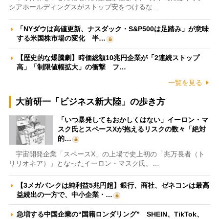
シアホールディングスがストップ安をつけるな…
「NYダウは高値更新、ナスダック・S&P500は足踏み」が意味
する米国株市場の変化 半…
【歴史的な爆騰劇】時価総額10兆円企業が「2連続ストップ
高」「制限値幅拡大」の衝撃 フ…
一覧を見る
大前研一「ビジネス新大陸」の歩き方
「いつ暴発してもおかしくはない」イーロン・マ
スク氏とスペースXが抱えるリスクの数々「絶対
的…
宇宙開発企業「スペースX」の上場で史上初の「兆万長者（ト
リリオネア）」となったイーロン・マスク氏。…
【3メガバンクは純利益5兆円超】銀行、商社、ゼネコンは最高
益続出の一方で、中小企業・…
急増する中国企業の“国籍ロンダリング” SHEIN、TikTok、