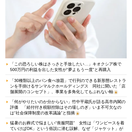
「この恐ろしい株はさっさと手放したい…」キオクシア株で
500万円の利益を出した女性が“夢よもう一度”と再購入
「30種類以上のパン食べ放題」で行列のできる新形態レストラ
ンを手掛けるサンマルクホールディングス 同社に聞いた「店
舗展開のコンセプト」、事業を多角化してもぶれない軸
「何がやりたいのか分からない」竹中平蔵氏が語る高市内閣の
評価 「給付付き税額控除はその場しのぎ」いま不可欠なの
は“社会保障制度の改革議論”と指摘
猛暑のお葬式で悩ましい“喪服問題” 女性は「ワンピースを着
ていけばOK」という俗説に潜む誤解、なぜ「ジャケット」が