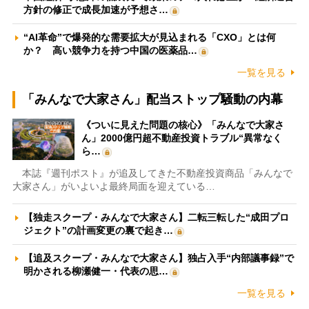
方針の修正で成長加速が予想さ…
“AI革命”で爆発的な需要拡大が見込まれる「CXO」とは何
か？ 高い競争力を持つ中国の医薬品…
一覧を見る
「みんなで大家さん」配当ストップ騒動の内幕
《ついに見えた問題の核心》「みんなで大家さ
ん」2000億円超不動産投資トラブル“異常なく
ら…
本誌『週刊ポスト』が追及してきた不動産投資商品「みんなで
大家さん」がいよいよ最終局面を迎えている…
【独走スクープ・みんなで大家さん】二転三転した“成田プロ
ジェクト”の計画変更の裏で起き…
【追及スクープ・みんなで大家さん】独占入手“内部議事録”で
明かされる柳瀬健一・代表の思…
一覧を見る