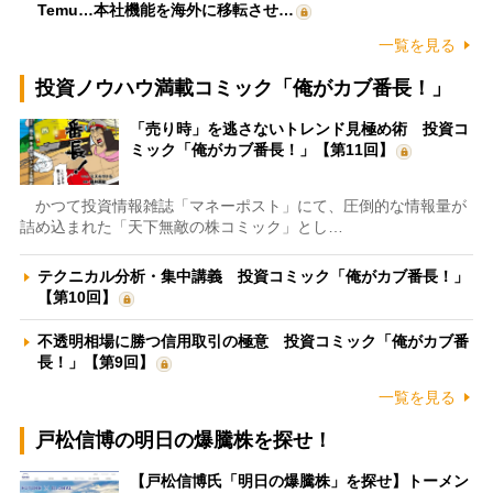
Temu…本社機能を海外に移転させ…
一覧を見る
投資ノウハウ満載コミック「俺がカブ番長！」
「売り時」を逃さないトレンド見極め術 投資コ
ミック「俺がカブ番長！」【第11回】
かつて投資情報雑誌「マネーポスト」にて、圧倒的な情報量が
詰め込まれた「天下無敵の株コミック」とし…
テクニカル分析・集中講義 投資コミック「俺がカブ番長！」
【第10回】
不透明相場に勝つ信用取引の極意 投資コミック「俺がカブ番
長！」【第9回】
一覧を見る
戸松信博の明日の爆騰株を探せ！
【戸松信博氏「明日の爆騰株」を探せ】トーメン