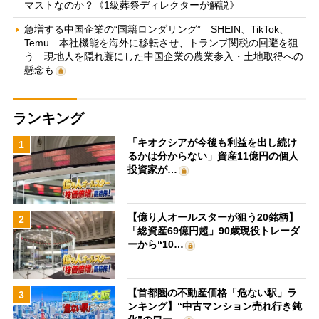
マストなのか？《1級葬祭ディレクターが解説》
急増する中国企業の“国籍ロンダリング” SHEIN、TikTok、
Temu…本社機能を海外に移転させ、トランプ関税の回避を狙
う 現地人を隠れ蓑にした中国企業の農業参入・土地取得への
懸念も
ランキング
「キオクシアが今後も利益を出し続け
1
るかは分からない」資産11億円の個人
投資家が…
【億り人オールスターが狙う20銘柄】
2
「総資産69億円超」90歳現役トレーダ
ーから“10…
【首都圏の不動産価格「危ない駅」ラ
3
ンキング】“中古マンション売れ行き鈍