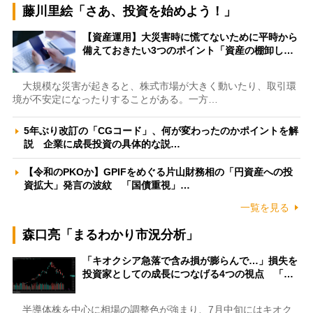
藤川里絵「さあ、投資を始めよう！」
【資産運用】大災害時に慌てないために平時から
備えておきたい3つのポイント「資産の棚卸し…
大規模な災害が起きると、株式市場が大きく動いたり、取引環
境が不安定になったりすることがある。一方…
5年ぶり改訂の「CGコード」、何が変わったのかポイントを解
説 企業に成長投資の具体的な説…
【令和のPKOか】GPIFをめぐる片山財務相の「円資産への投
資拡大」発言の波紋 「国債重視」…
一覧を見る
森口亮「まるわかり市況分析」
「キオクシア急落で含み損が膨らんで…」損失を
投資家としての成長につなげる4つの視点 「…
半導体株を中心に相場の調整色が強まり、7月中旬にはキオク