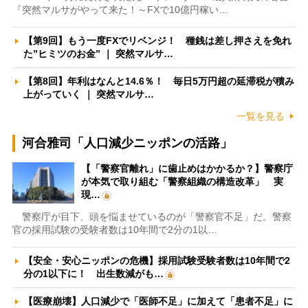
『突然マルサがやって来た！～FXで10億円稼い…
【第9回】もう一度FXでリベンジ！ 種銭は差し押さえを免れ
た”ヒミツのお金” ｜ 突然マルサ…
【第8回】年利はなんと14.6％！ 毎日5万円超の延滞税が積み
上がっていく ｜ 突然マルサ…
一覧を見る
河合雅司「人口減少ニッポンの活路」
【「警察官離れ」に歯止めはかかるか？】警察庁
が本気で取り組む「警察組織の構造改革」 実
現…
警察庁が目下、頭を悩ませているのが「警察官不足」だ。警察
官の採用試験の受験者数は10年間で2分の1以…
【安全・安心ニッポンの危機】採用試験受験者数は10年間で2
分の1以下に！ 出生数減がも…
【医療崩壊】人口減少で「医師不足」に加えて「患者不足」に