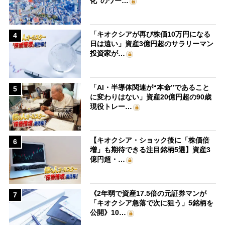
化”のワー…
「キオクシアが再び株価10万円になる
4
日は遠い」資産3億円超のサラリーマン
投資家が…
「AI・半導体関連が“本命”であること
5
に変わりはない」資産20億円超の90歳
現役トレー…
【キオクシア・ショック後に「株価倍
6
増」も期待できる注目銘柄5選】資産3
億円超・…
《2年弱で資産17.5倍の元証券マンが
7
「キオクシア急落で次に狙う」5銘柄を
公開》10…