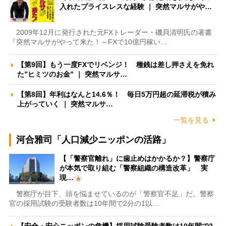
入れたプライスレスな経験 ｜ 突然マルサがや…
2009年12月に発行された元FXトレーダー・磯貝清明氏の著書
『突然マルサがやって来た！～FXで10億円稼い…
【第9回】もう一度FXでリベンジ！ 種銭は差し押さえを免れ
た”ヒミツのお金” ｜ 突然マルサ…
【第8回】年利はなんと14.6％！ 毎日5万円超の延滞税が積み
上がっていく ｜ 突然マルサ…
一覧を見る
河合雅司「人口減少ニッポンの活路」
【「警察官離れ」に歯止めはかかるか？】警察庁
が本気で取り組む「警察組織の構造改革」 実
現…
警察庁が目下、頭を悩ませているのが「警察官不足」だ。警察
官の採用試験の受験者数は10年間で2分の1以…
【安全・安心ニッポンの危機】採用試験受験者数は10年間で2