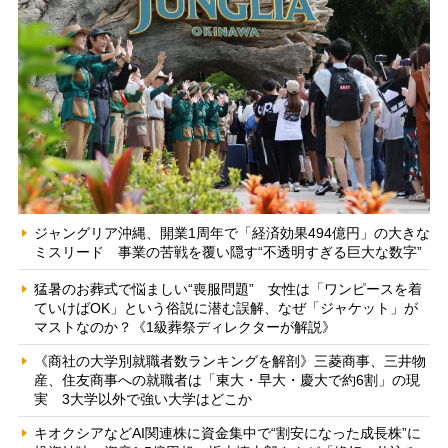
ジャングリア沖縄、開業1周年で「経済効果494億円」の大きな
ミスリード 事業の苦戦を覆い隠す“不透明すぎる巨大な数字”
猛暑のお葬式で悩ましい“喪服問題” 女性は「ワンピースを着
ていけばOK」という俗説に潜む誤解、なぜ「ジャケット」が
マストなのか？《1級葬祭ディレクターが解説》
《商社の大学別就職者数ランキングを解剖》三菱商事、三井物
産、住友商事への就職者は「東大・早大・慶大で約6割」の現
実 3大学以外で強い大学はどこか
キオクシアなどAI関連株に資金集中で“割安になった成長株”に