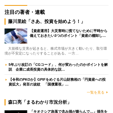
注目の著者・連載
藤川里絵「さあ、投資を始めよう！」
【資産運用】大災害時に慌てないために平時から
備えておきたい3つのポイント「資産の棚卸し…
大規模な災害が起きると、株式市場が大きく動いたり、取引環
境が不安定になったりすることがある。一方…
5年ぶり改訂の「CGコード」、何が変わったのかポイントを解
説 企業に成長投資の具体的な説…
【令和のPKOか】GPIFをめぐる片山財務相の「円資産への投
資拡大」発言の波紋 「国債重視」…
一覧を見る
森口亮「まるわかり市況分析」
「キオクシア急落で含み損が膨らんで…」損失を