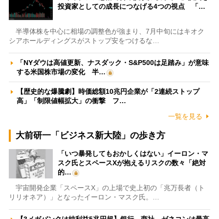
投資家としての成長につなげる4つの視点 「…
半導体株を中心に相場の調整色が強まり、7月中旬にはキオク
シアホールディングスがストップ安をつけるな…
「NYダウは高値更新、ナスダック・S&P500は足踏み」が意味
する米国株市場の変化 半…
【歴史的な爆騰劇】時価総額10兆円企業が「2連続ストップ
高」「制限値幅拡大」の衝撃 フ…
一覧を見る
大前研一「ビジネス新大陸」の歩き方
「いつ暴発してもおかしくはない」イーロン・マ
スク氏とスペースXが抱えるリスクの数々「絶対
的…
宇宙開発企業「スペースX」の上場で史上初の「兆万長者（ト
リリオネア）」となったイーロン・マスク氏。…
【3メガバンクは純利益5兆円超】銀行、商社、ゼネコンは最高