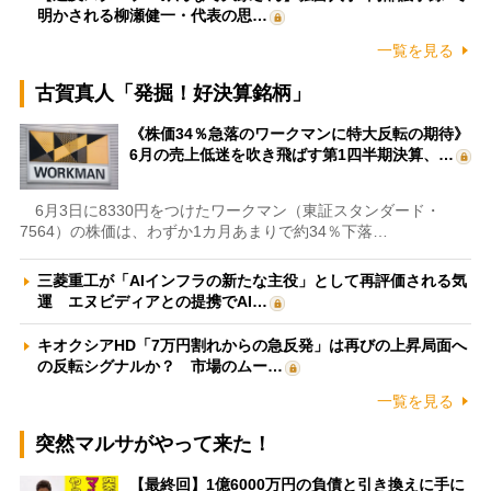
明かされる柳瀬健一・代表の思…
一覧を見る
古賀真人「発掘！好決算銘柄」
《株価34％急落のワークマンに特大反転の期待》
6月の売上低迷を吹き飛ばす第1四半期決算、…
6月3日に8330円をつけたワークマン（東証スタンダード・
7564）の株価は、わずか1カ月あまりで約34％下落…
三菱重工が「AIインフラの新たな主役」として再評価される気
運 エヌビディアとの提携でAI…
キオクシアHD「7万円割れからの急反発」は再びの上昇局面へ
の反転シグナルか？ 市場のムー…
一覧を見る
突然マルサがやって来た！
【最終回】1億6000万円の負債と引き換えに手に