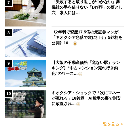
「失敗すると取り返しがつかない」葬
7
儀社の手を借りない「DIY葬」の落とし
穴 素人には…
《2年弱で資産17.5倍の元証券マンが
8
「キオクシア急落で次に狙う」5銘柄を
公開》10…
【大阪の不動産価格「危ない駅」ラン
9
キング】“中古マンション売れ行き鈍
化”のワース…
キオクシア・ショックで「次にマネー
10
が流れる」16銘柄 AI相場の裏で割安
に放置され…
一覧を見る