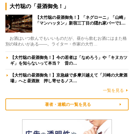
大竹聡の「昼酒御免！」
【大竹聡の昼酒御免！】「ネグローニ」「山崎」
「マンハッタン」新宿三丁目の隠れ家バーで1…
お酒はいつ飲んでもいいものだが、昼から飲むお酒にはまた格
別の味わいがある――。ライター・作家の大竹…
【大竹聡の昼酒御免！】今の若者は「なめろう」や「キヌカツ
ギ」を知らないって本当？ 昔の…
【大竹聡の昼酒御免！】京急線で多摩川越えて「川崎の大衆酒
場」へと昼酒旅 押し寄せるノス…
一覧を見る
著者・連載の一覧を見る