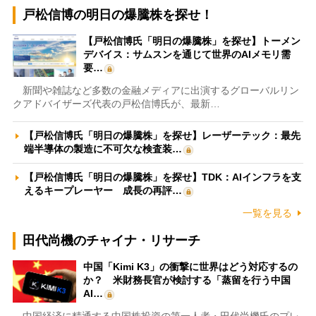
戸松信博の明日の爆騰株を探せ！
【戸松信博氏「明日の爆騰株」を探せ】トーメン
デバイス：サムスンを通じて世界のAIメモリ需
要…
新聞や雑誌など多数の金融メディアに出演するグローバルリン
クアドバイザーズ代表の戸松信博氏が、最新…
【戸松信博氏「明日の爆騰株」を探せ】レーザーテック：最先
端半導体の製造に不可欠な検査装…
【戸松信博氏「明日の爆騰株」を探せ】TDK：AIインフラを支
えるキープレーヤー 成長の再評…
一覧を見る
田代尚機のチャイナ・リサーチ
中国「Kimi K3」の衝撃に世界はどう対応するの
か？ 米財務長官が検討する「蒸留を行う中国
AI…
中国経済に精通する中国株投資の第一人者・田代尚機氏のプレ