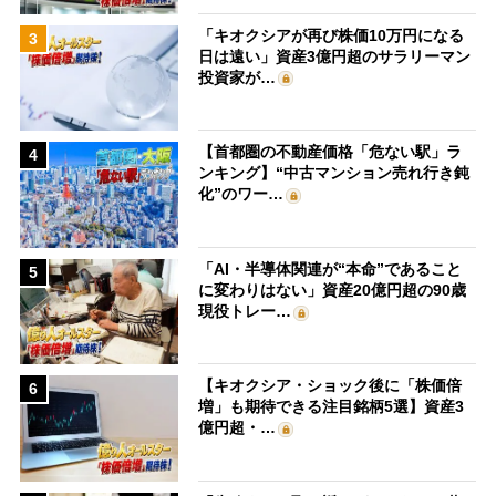
「キオクシアが再び株価10万円になる
3
日は遠い」資産3億円超のサラリーマン
投資家が…
【首都圏の不動産価格「危ない駅」ラ
4
ンキング】“中古マンション売れ行き鈍
化”のワー…
「AI・半導体関連が“本命”であること
5
に変わりはない」資産20億円超の90歳
現役トレー…
【キオクシア・ショック後に「株価倍
6
増」も期待できる注目銘柄5選】資産3
億円超・…