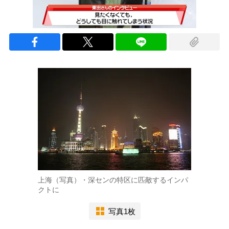
上海（写真）・深センの特区に匹敵するインパ
クトに
写真1枚