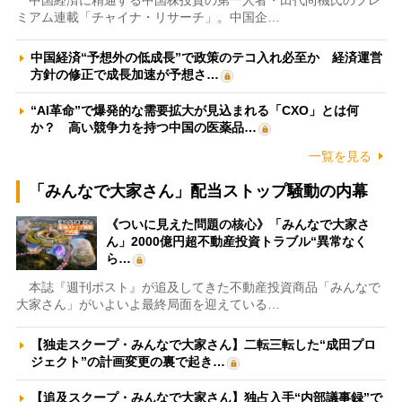
ミアム連載「チャイナ・リサーチ」。中国企…
中国経済“予想外の低成長”で政策のテコ入れ必至か 経済運営
方針の修正で成長加速が予想さ…
“AI革命”で爆発的な需要拡大が見込まれる「CXO」とは何
か？ 高い競争力を持つ中国の医薬品…
一覧を見る
「みんなで大家さん」配当ストップ騒動の内幕
《ついに見えた問題の核心》「みんなで大家さ
ん」2000億円超不動産投資トラブル“異常なく
ら…
本誌『週刊ポスト』が追及してきた不動産投資商品「みんなで
大家さん」がいよいよ最終局面を迎えている…
【独走スクープ・みんなで大家さん】二転三転した“成田プロ
ジェクト”の計画変更の裏で起き…
【追及スクープ・みんなで大家さん】独占入手“内部議事録”で