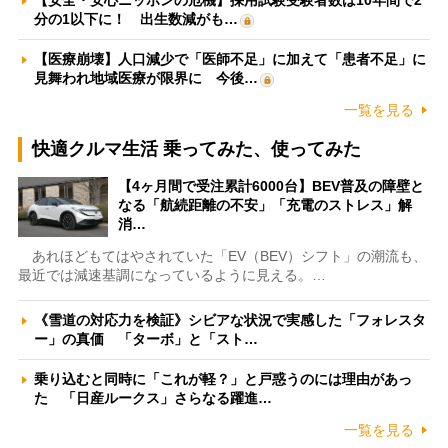
分の1以下に！ 出生数減がも…
【医療崩壊】人口減少で「医師不足」に加えて「患者不足」に
見舞われ地域医療が限界に 今後…
一覧を見る
快適クルマ生活 乗ってみた、使ってみた
【4ヶ月間で受注累計6000台】BEV普及の障壁と
なる「航続距離の不安」「充電のストレス」解
消…
あれほどもてはやされていた「EV（BEV）シフト」の潮流も、
最近では減速基調になっているように見える。…
《雪道の対応力を検証》シビアな状況で実感した「フォレスタ
ー」の真価 「ターボ」と「スト…
乗り込むと同時に「これが軽？」と戸惑うのには理由があっ
た 「日産ルークス」さらなる躍進…
一覧を見る