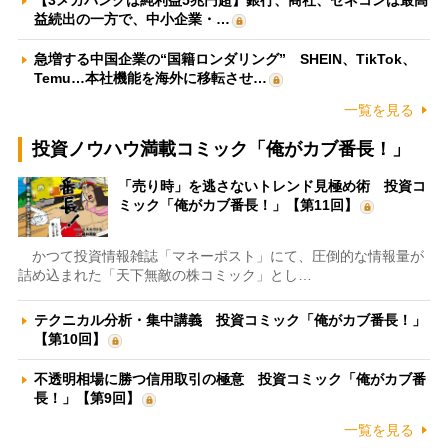
益続出の一方で、中小企業・…
急増する中国企業の“国籍ロンダリング” SHEIN、TikTok、
Temu…本社機能を海外に移転させ…
一覧を見る
投資ノウハウ満載コミック「俺がカブ番長！」
「売り時」を逃さないトレンド見極め術 投資コ
ミック「俺がカブ番長！」【第11回】
かつて投資情報雑誌「マネーポスト」にて、圧倒的な情報量が
詰め込まれた「天下無敵の株コミック」とし…
テクニカル分析・集中講義 投資コミック「俺がカブ番長！」
【第10回】
不透明相場に勝つ信用取引の極意 投資コミック「俺がカブ番
長！」【第9回】
一覧を見る