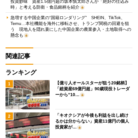
投資妙味 資産1.5億円超の坂本慎太郎さんが「絶好の仕込み
時」と考える防衛・食品銘柄を紹介
急増する中国企業の“国籍ロンダリング” SHEIN、TikTok、
Temu…本社機能を海外に移転させ、トランプ関税の回避を狙
う 現地人を隠れ蓑にした中国企業の農業参入・土地取得への
懸念も
関連記事
ランキング
【億り人オールスターが狙う20銘柄】
1
「総資産69億円超」90歳現役トレーダ
ーから“10…
「キオクシアが今後も利益を出し続け
2
るかは分からない」資産11億円の個人
投資家が…