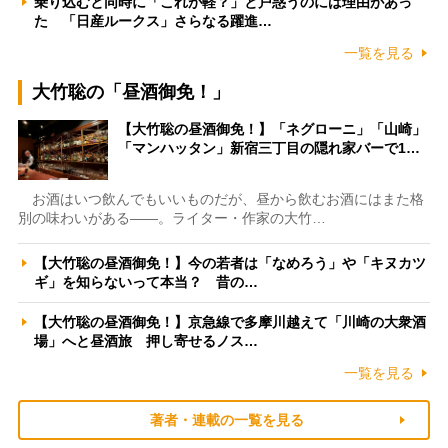
乗り込むと同時に「これが軽？」と戸惑うのには理由があっ
た 「日産ルークス」さらなる躍進…
一覧を見る
大竹聡の「昼酒御免！」
【大竹聡の昼酒御免！】「ネグローニ」「山崎」
「マンハッタン」新宿三丁目の隠れ家バーで1…
お酒はいつ飲んでもいいものだが、昼から飲むお酒にはまた格
別の味わいがある――。ライター・作家の大竹…
【大竹聡の昼酒御免！】今の若者は「なめろう」や「キヌカツ
ギ」を知らないって本当？ 昔の…
【大竹聡の昼酒御免！】京急線で多摩川越えて「川崎の大衆酒
場」へと昼酒旅 押し寄せるノス…
一覧を見る
著者・連載の一覧を見る