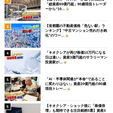
「総資産69億円超」90歳現役トレーダ
ーから“10…
【首都圏の不動産価格「危ない駅」ラ
3
ンキング】“中古マンション売れ行き鈍
化”のワー…
「キオクシアが再び株価10万円になる
4
日は遠い」資産3億円超のサラリーマン
投資家が…
「AI・半導体関連が“本命”であること
5
に変わりはない」資産20億円超の90歳
現役トレー…
【キオクシア・ショック後に「株価倍
6
増」も期待できる注目銘柄5選】資産3