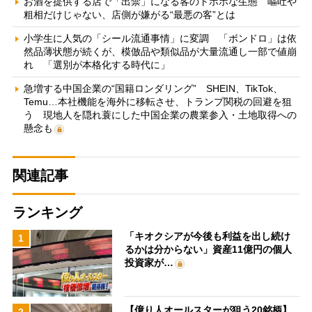
お酒を提供する店で「出禁」になる客のトホホな生態 嘔吐や
粗相だけじゃない、店側が嫌がる“最悪の客”とは
小学生に人気の「シール流通事情」に変調 「ボンドロ」は依
然品薄状態が続くが、模倣品や類似品が大量流通し一部で値崩
れ 「選別が本格化する時代に」
急増する中国企業の“国籍ロンダリング” SHEIN、TikTok、
Temu…本社機能を海外に移転させ、トランプ関税の回避を狙
う 現地人を隠れ蓑にした中国企業の農業参入・土地取得への
懸念も
関連記事
ランキング
「キオクシアが今後も利益を出し続け
1
るかは分からない」資産11億円の個人
投資家が…
【億り人オールスターが狙う20銘柄】
2