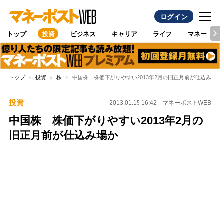
ログイン
トップ
投資
ビジネス
キャリア
ライフ
マネー
トップ
投資
株
中国株 株価下がりやすい2013年2月の旧正月前が仕込み場
投資
2013.01.15 16:42
マネーポストWEB
中国株 株価下がりやすい2013年2月の
旧正月前が仕込み場か
Loaded
:
100.00%
/
Unmute