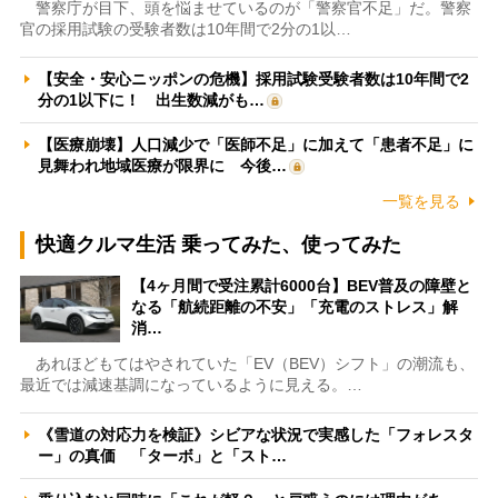
警察庁が目下、頭を悩ませているのが「警察官不足」だ。警察
官の採用試験の受験者数は10年間で2分の1以…
【安全・安心ニッポンの危機】採用試験受験者数は10年間で2
分の1以下に！ 出生数減がも…
【医療崩壊】人口減少で「医師不足」に加えて「患者不足」に
見舞われ地域医療が限界に 今後…
一覧を見る
快適クルマ生活 乗ってみた、使ってみた
【4ヶ月間で受注累計6000台】BEV普及の障壁と
なる「航続距離の不安」「充電のストレス」解
消…
あれほどもてはやされていた「EV（BEV）シフト」の潮流も、
最近では減速基調になっているように見える。…
《雪道の対応力を検証》シビアな状況で実感した「フォレスタ
ー」の真価 「ターボ」と「スト…