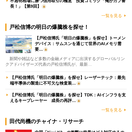
不透明相場に勝つ信用取引の極意 投資コミック「俺がカブ番
長！」【第9回】
一覧を見る
戸松信博の明日の爆騰株を探せ！
【戸松信博氏「明日の爆騰株」を探せ】トーメン
デバイス：サムスンを通じて世界のAIメモリ需
要…
新聞や雑誌など多数の金融メディアに出演するグローバルリン
クアドバイザーズ代表の戸松信博氏が、最新…
【戸松信博氏「明日の爆騰株」を探せ】レーザーテック：最先
端半導体の製造に不可欠な検査装…
【戸松信博氏「明日の爆騰株」を探せ】TDK：AIインフラを支
えるキープレーヤー 成長の再評…
一覧を見る
田代尚機のチャイナ・リサーチ