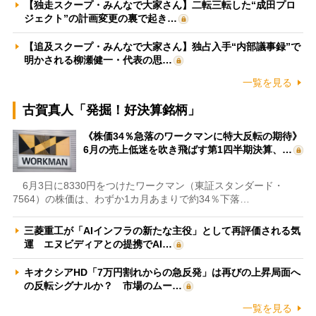
【独走スクープ・みんなで大家さん】二転三転した“成田プロ
ジェクト”の計画変更の裏で起き…
【追及スクープ・みんなで大家さん】独占入手“内部議事録”で
明かされる柳瀬健一・代表の思…
一覧を見る
古賀真人「発掘！好決算銘柄」
《株価34％急落のワークマンに特大反転の期待》
6月の売上低迷を吹き飛ばす第1四半期決算、…
6月3日に8330円をつけたワークマン（東証スタンダード・
7564）の株価は、わずか1カ月あまりで約34％下落…
三菱重工が「AIインフラの新たな主役」として再評価される気
運 エヌビディアとの提携でAI…
キオクシアHD「7万円割れからの急反発」は再びの上昇局面へ
の反転シグナルか？ 市場のムー…
一覧を見る