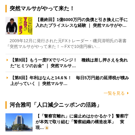
突然マルサがやって来た！
【最終回】1億6000万円の負債と引き換えに手に
入れたプライスレスな経験 ｜ 突然マルサがや…
2009年12月に発行された元FXトレーダー・磯貝清明氏の著書
『突然マルサがやって来た！～FXで10億円稼い…
【第9回】もう一度FXでリベンジ！ 種銭は差し押さえを免れ
た”ヒミツのお金” ｜ 突然マルサ…
【第8回】年利はなんと14.6％！ 毎日5万円超の延滞税が積み
上がっていく ｜ 突然マルサ…
一覧を見る
河合雅司「人口減少ニッポンの活路」
【「警察官離れ」に歯止めはかかるか？】警察庁
が本気で取り組む「警察組織の構造改革」 実
現…