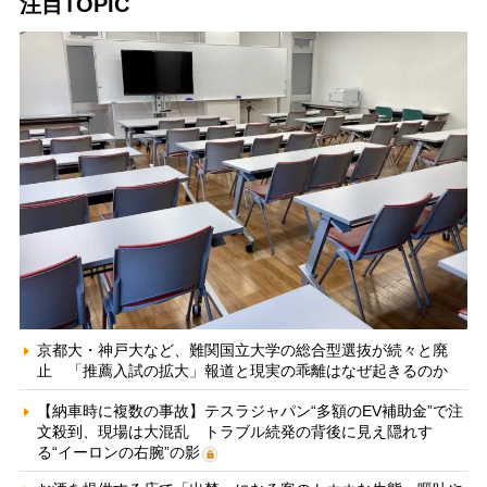
注目TOPIC
京都大・神戸大など、難関国立大学の総合型選抜が続々と廃
止 「推薦入試の拡大」報道と現実の乖離はなぜ起きるのか
【納車時に複数の事故】テスラジャパン“多額のEV補助金”で注
文殺到、現場は大混乱 トラブル続発の背後に見え隠れす
る“イーロンの右腕”の影