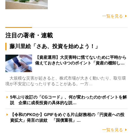
一覧を見る
注目の著者・連載
藤川里絵「さあ、投資を始めよう！」
【資産運用】大災害時に慌てないために平時から
備えておきたい3つのポイント「資産の棚卸し…
大規模な災害が起きると、株式市場が大きく動いたり、取引環
境が不安定になったりすることがある。一方…
5年ぶり改訂の「CGコード」、何が変わったのかポイントを解
説 企業に成長投資の具体的な説…
【令和のPKOか】GPIFをめぐる片山財務相の「円資産への投
資拡大」発言の波紋 「国債重視」…
一覧を見る