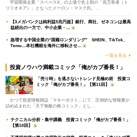
宇宙開発企業「スペースX」の上場で史上初の「兆万長者（ト
リリオネア）」となったイーロン・マスク氏。…
【3メガバンクは純利益5兆円超】銀行、商社、ゼネコンは最高
益続出の一方で、中小企業・…
急増する中国企業の“国籍ロンダリング” SHEIN、TikTok、
Temu…本社機能を海外に移転させ…
一覧を見る
投資ノウハウ満載コミック「俺がカブ番長！」
「売り時」を逃さないトレンド見極め術 投資コ
ミック「俺がカブ番長！」【第11回】
かつて投資情報雑誌「マネーポスト」にて、圧倒的な情報量が
詰め込まれた「天下無敵の株コミック」とし…
テクニカル分析・集中講義 投資コミック「俺がカブ番長！」
【第10回】