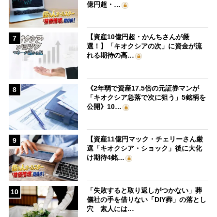
億円超・…
【資産10億円超・かんちさんが厳
7
選！】「キオクシアの次」に資金が流
れる期待の高…
《2年弱で資産17.5倍の元証券マンが
8
「キオクシア急落で次に狙う」5銘柄を
公開》10…
【資産11億円マック・チェリーさん厳
9
選「キオクシア・ショック」後に大化
け期待4銘…
「失敗すると取り返しがつかない」葬
10
儀社の手を借りない「DIY葬」の落とし
穴 素人には…