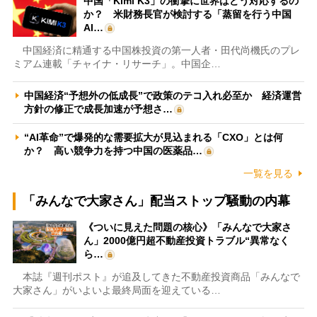
中国「Kimi K3」の衝撃に世界はどう対応するの
か？ 米財務長官が検討する「蒸留を行う中国
AI…
中国経済に精通する中国株投資の第一人者・田代尚機氏のプレ
ミアム連載「チャイナ・リサーチ」。中国企…
中国経済“予想外の低成長”で政策のテコ入れ必至か 経済運営
方針の修正で成長加速が予想さ…
“AI革命”で爆発的な需要拡大が見込まれる「CXO」とは何
か？ 高い競争力を持つ中国の医薬品…
一覧を見る
「みんなで大家さん」配当ストップ騒動の内幕
《ついに見えた問題の核心》「みんなで大家さ
ん」2000億円超不動産投資トラブル“異常なく
ら…
本誌『週刊ポスト』が追及してきた不動産投資商品「みんなで
大家さん」がいよいよ最終局面を迎えている…