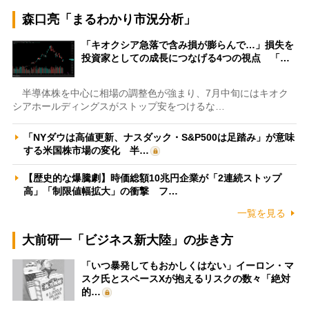
森口亮「まるわかり市況分析」
「キオクシア急落で含み損が膨らんで…」損失を
投資家としての成長につなげる4つの視点 「…
半導体株を中心に相場の調整色が強まり、7月中旬にはキオク
シアホールディングスがストップ安をつけるな…
「NYダウは高値更新、ナスダック・S&P500は足踏み」が意味
する米国株市場の変化 半…
【歴史的な爆騰劇】時価総額10兆円企業が「2連続ストップ
高」「制限値幅拡大」の衝撃 フ…
一覧を見る
大前研一「ビジネス新大陸」の歩き方
「いつ暴発してもおかしくはない」イーロン・マ
スク氏とスペースXが抱えるリスクの数々「絶対
的…