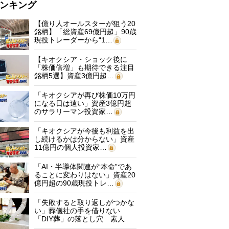
ンキング
【億り人オールスターが狙う20
銘柄】「総資産69億円超」90歳
現役トレーダーから“1…
【キオクシア・ショック後に
「株価倍増」も期待できる注目
銘柄5選】資産3億円超…
「キオクシアが再び株価10万円
になる日は遠い」資産3億円超
のサラリーマン投資家…
「キオクシアが今後も利益を出
し続けるかは分からない」資産
11億円の個人投資家…
「AI・半導体関連が“本命”であ
ることに変わりはない」資産20
億円超の90歳現役トレ…
「失敗すると取り返しがつかな
い」葬儀社の手を借りない
「DIY葬」の落とし穴 素人
に…