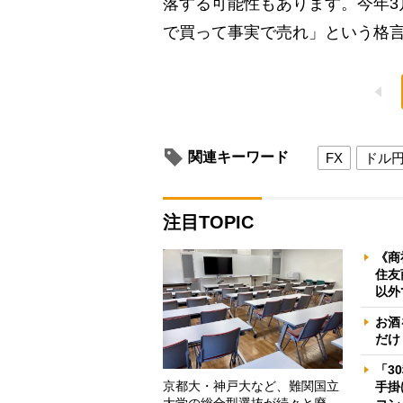
落する可能性もあります。今年3
で買って事実で売れ」という格
関連キーワード
FX
ドル
注目TOPIC
《商
住友
以外
お酒
だけ
「3
京都大・神戸大など、難関国立
手掛
大学の総合型選抜が続々と廃