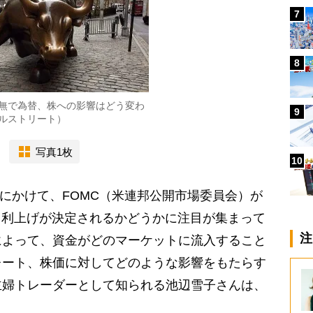
7
8
無で為替、株への影響はどう変わ
9
ルストリート）
写真1枚
10
日にかけて、FOMC（米連邦公開市場委員会）が
、利上げが決定されるかどうかに注目が集まって
注
によって、資金がどのマーケットに流入すること
レート、株価に対してどのような影響をもたらす
主婦トレーダーとして知られる池辺雪子さんは、