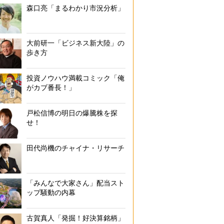
森口亮「まるわかり市況分析」
大前研一「ビジネス新大陸」の
歩き方
投資ノウハウ満載コミック「俺
がカブ番長！」
戸松信博の明日の爆騰株を探
せ！
田代尚機のチャイナ・リサーチ
「みんなで大家さん」配当スト
ップ騒動の内幕
古賀真人「発掘！好決算銘柄」