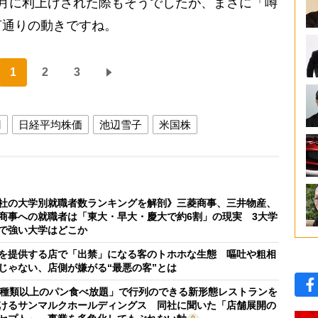
月に利上げされた際もそうでしたが、まさに「噂
言通りの動きですね。
1
2
3
円
日経平均株価
池辺雪子
米国株
社の大学別就職者数ランキングを解剖》三菱商事、三井物産、
商事への就職者は「東大・早大・慶大で約6割」の現実 3大学
で強い大学はどこか
を提供する店で「出禁」になる客のトホホな生態 嘔吐や粗相
じゃない、店側が嫌がる“最悪の客”とは
0種類以上のパン食べ放題」で行列のできる新形態レストランを
けるサンマルクホールディングス 同社に聞いた「店舗展開の