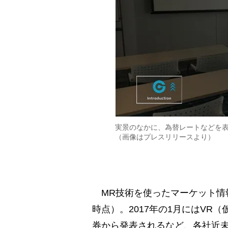
実景のなかに、為替レートなどを
（画像はプレスリリースより）
MR技術を使ったマーケット情報
時点）。2017年の1月にはVR
券から発表されるなど、各社近