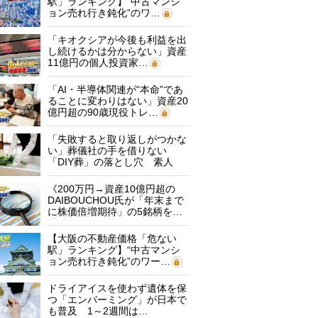
駅」ランキング】“中古マンシ
ョン売れ行き鈍化”のワ…
「キオクシアが今後も利益を出
し続けるかは分からない」資産
11億円の個人投資家…
「AI・半導体関連が“本命”であ
ることに変わりはない」資産20
億円超の90歳現役トレ…
「失敗すると取り返しがつかな
い」葬儀社の手を借りない
「DIY葬」の落とし穴 素人
に…
《200万円→資産10億円超の
DAIBOUCHOU氏が「年末まで
に株価倍増期待」の5銘柄を…
【大阪の不動産価格「危ない
駅」ランキング】“中古マンシ
ョン売れ行き鈍化”のワー…
ドライアイスを使わず遺体を保
つ「エンバーミング」が日本で
も普及 1～2週間は…