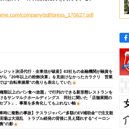
tame.com/company/pdf/press_170627.pdf
レジット決済代行・全東信が破産】63社もの金融機関が融資を
がら「20年以上の粉飾決算」を見抜けなかったカラクリ 営業
では“自転車操業”の焦りも表出していた
0種類以上のパン食べ放題」で行列のできる新形態レストランを
けるサンマルクホールディングス 同社に聞いた「店舗展開の
セプト」、事業を多角化してもぶれない軸
車時に複数の事故】テスラジャパン“多額のEV補助金”で注文殺
現場は大混乱 トラブル続発の背後に見え隠れする“イーロン
腕”の影