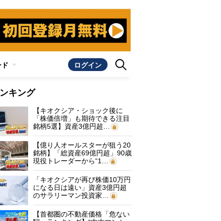
ンド
ログイン
ンキング
【キオクシア・ショック後に
「株価倍増」も期待できる注目
銘柄5選】資産3億円超…
【億り人オールスターが狙う20
銘柄】「総資産69億円超」90歳
現役トレーダーから“1…
「キオクシアが再び株価10万円
になる日は遠い」資産3億円超
のサラリーマン投資家…
【首都圏の不動産価格「危ない