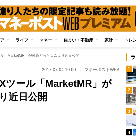
ア
ライフ
マネー
住まい・不動産
家計
トレ
ル「MarketMR」が外為どっとコムより近日公開
ラ
1
2017.07.04 10:00
マネーポストWEB
ツール「MarketMR」が
2
り近日公開
Loaded
:
3
96.26%
/
4