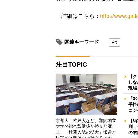
詳細はこちら：
http://www.gai
関連キーワード
FX
注目TOPIC
【ク
しな
現場
「3
手掛
コン
京都大・神戸大など、難関国立
【納
大学の総合型選抜が続々と廃
到、
止 「推薦入試の拡大」報道と
の右