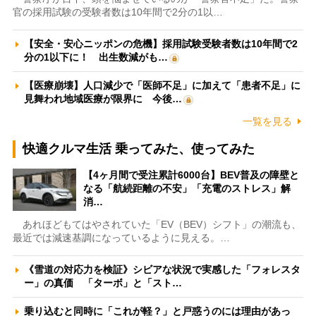
官の採用試験の受験者数は10年間で2分の1以…
【安全・安心ニッポンの危機】採用試験受験者数は10年間で2
分の1以下に！ 出生数減がも…
【医療崩壊】人口減少で「医師不足」に加えて「患者不足」に
見舞われ地域医療が限界に 今後…
一覧を見る
快適クルマ生活 乗ってみた、使ってみた
【4ヶ月間で受注累計6000台】BEV普及の障壁と
なる「航続距離の不安」「充電のストレス」解
消…
あれほどもてはやされていた「EV（BEV）シフト」の潮流も、
最近では減速基調になっているように見える。…
《雪道の対応力を検証》シビアな状況で実感した「フォレスタ
ー」の真価 「ターボ」と「スト…
乗り込むと同時に「これが軽？」と戸惑うのには理由があっ