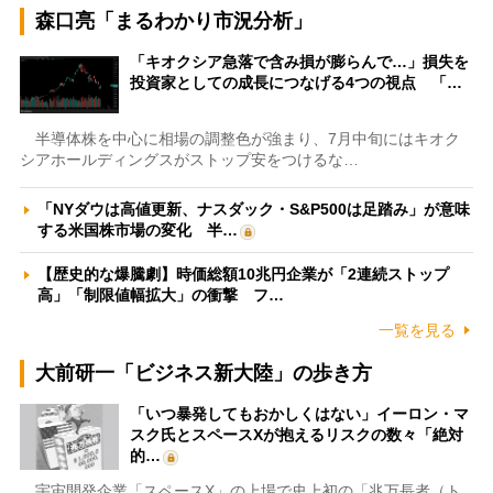
森口亮「まるわかり市況分析」
「キオクシア急落で含み損が膨らんで…」損失を
投資家としての成長につなげる4つの視点 「…
半導体株を中心に相場の調整色が強まり、7月中旬にはキオク
シアホールディングスがストップ安をつけるな…
「NYダウは高値更新、ナスダック・S&P500は足踏み」が意味
する米国株市場の変化 半…
【歴史的な爆騰劇】時価総額10兆円企業が「2連続ストップ
高」「制限値幅拡大」の衝撃 フ…
一覧を見る
大前研一「ビジネス新大陸」の歩き方
「いつ暴発してもおかしくはない」イーロン・マ
スク氏とスペースXが抱えるリスクの数々「絶対
的…
宇宙開発企業「スペースX」の上場で史上初の「兆万長者（ト