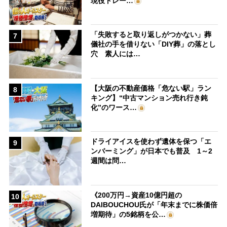
現役トレー…
「失敗すると取り返しがつかない」葬
7
儀社の手を借りない「DIY葬」の落とし
穴 素人には…
【大阪の不動産価格「危ない駅」ラン
8
キング】“中古マンション売れ行き鈍
化”のワース…
ドライアイスを使わず遺体を保つ「エ
9
ンバーミング」が日本でも普及 1～2
週間は問…
《200万円→資産10億円超の
10
DAIBOUCHOU氏が「年末までに株価倍
増期待」の5銘柄を公…