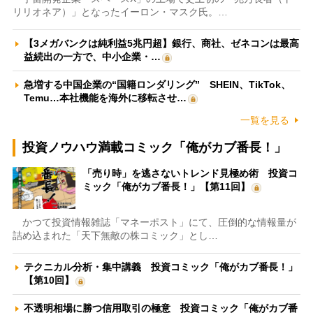
リリオネア）」となったイーロン・マスク氏。…
【3メガバンクは純利益5兆円超】銀行、商社、ゼネコンは最高
益続出の一方で、中小企業・…
急増する中国企業の“国籍ロンダリング” SHEIN、TikTok、
Temu…本社機能を海外に移転させ…
一覧を見る
投資ノウハウ満載コミック「俺がカブ番長！」
「売り時」を逃さないトレンド見極め術 投資コ
ミック「俺がカブ番長！」【第11回】
かつて投資情報雑誌「マネーポスト」にて、圧倒的な情報量が
詰め込まれた「天下無敵の株コミック」とし…
テクニカル分析・集中講義 投資コミック「俺がカブ番長！」
【第10回】
不透明相場に勝つ信用取引の極意 投資コミック「俺がカブ番