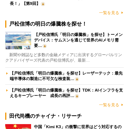
長！」【第9回】
一覧を見る
戸松信博の明日の爆騰株を探せ！
【戸松信博氏「明日の爆騰株」を探せ】トーメン
デバイス：サムスンを通じて世界のAIメモリ需
要…
新聞や雑誌など多数の金融メディアに出演するグローバルリン
クアドバイザーズ代表の戸松信博氏が、最新…
【戸松信博氏「明日の爆騰株」を探せ】レーザーテック：最先
端半導体の製造に不可欠な検査装…
【戸松信博氏「明日の爆騰株」を探せ】TDK：AIインフラを支
えるキープレーヤー 成長の再評…
一覧を見る
田代尚機のチャイナ・リサーチ
中国「Kimi K3」の衝撃に世界はどう対応するの