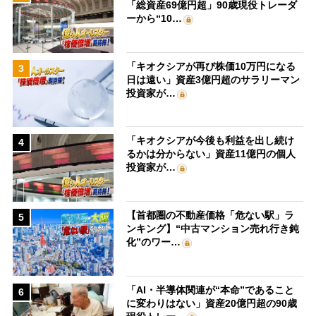
「総資産69億円超」90歳現役トレーダ
ーから“10…
「キオクシアが再び株価10万円になる
3
日は遠い」資産3億円超のサラリーマン
投資家が…
「キオクシアが今後も利益を出し続け
4
るかは分からない」資産11億円の個人
投資家が…
【首都圏の不動産価格「危ない駅」ラ
5
ンキング】“中古マンション売れ行き鈍
化”のワー…
「AI・半導体関連が“本命”であること
6
に変わりはない」資産20億円超の90歳