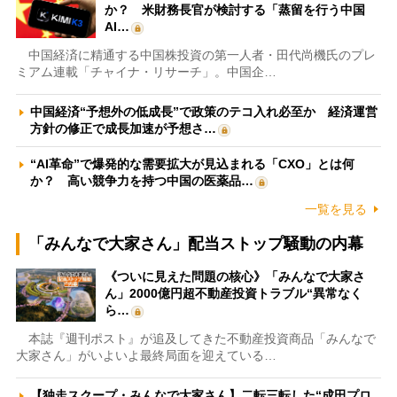
か？ 米財務長官が検討する「蒸留を行う中国
AI…
中国経済に精通する中国株投資の第一人者・田代尚機氏のプレ
ミアム連載「チャイナ・リサーチ」。中国企…
中国経済“予想外の低成長”で政策のテコ入れ必至か 経済運営
方針の修正で成長加速が予想さ…
“AI革命”で爆発的な需要拡大が見込まれる「CXO」とは何
か？ 高い競争力を持つ中国の医薬品…
一覧を見る
「みんなで大家さん」配当ストップ騒動の内幕
《ついに見えた問題の核心》「みんなで大家さ
ん」2000億円超不動産投資トラブル“異常なく
ら…
本誌『週刊ポスト』が追及してきた不動産投資商品「みんなで
大家さん」がいよいよ最終局面を迎えている…
【独走スクープ・みんなで大家さん】二転三転した“成田プロ