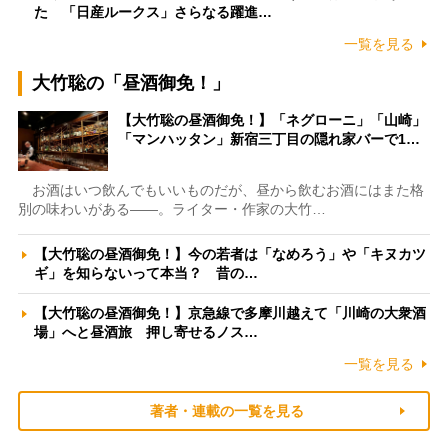
た 「日産ルークス」さらなる躍進…
一覧を見る
大竹聡の「昼酒御免！」
【大竹聡の昼酒御免！】「ネグローニ」「山崎」
「マンハッタン」新宿三丁目の隠れ家バーで1…
お酒はいつ飲んでもいいものだが、昼から飲むお酒にはまた格
別の味わいがある――。ライター・作家の大竹…
【大竹聡の昼酒御免！】今の若者は「なめろう」や「キヌカツ
ギ」を知らないって本当？ 昔の…
【大竹聡の昼酒御免！】京急線で多摩川越えて「川崎の大衆酒
場」へと昼酒旅 押し寄せるノス…
一覧を見る
著者・連載の一覧を見る