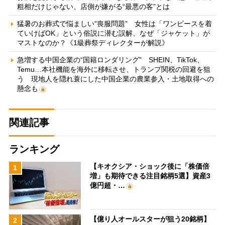
粗相だけじゃない、店側が嫌がる“最悪の客”とは
猛暑のお葬式で悩ましい“喪服問題” 女性は「ワンピースを着
ていけばOK」という俗説に潜む誤解、なぜ「ジャケット」が
マストなのか？《1級葬祭ディレクターが解説》
急増する中国企業の“国籍ロンダリング” SHEIN、TikTok、
Temu…本社機能を海外に移転させ、トランプ関税の回避を狙
う 現地人を隠れ蓑にした中国企業の農業参入・土地取得への
懸念も
関連記事
ランキング
【キオクシア・ショック後に「株価倍
1
増」も期待できる注目銘柄5選】資産3
億円超・…
【億り人オールスターが狙う20銘柄】
2