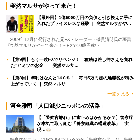
突然マルサがやって来た！
【最終回】1億6000万円の負債と引き換えに手に
入れたプライスレスな経験 ｜ 突然マルサがや…
2009年12月に発行された元FXトレーダー・磯貝清明氏の著書
『突然マルサがやって来た！～FXで10億円稼い…
【第9回】もう一度FXでリベンジ！ 種銭は差し押さえを免れ
た”ヒミツのお金” ｜ 突然マルサ…
【第8回】年利はなんと14.6％！ 毎日5万円超の延滞税が積み
上がっていく ｜ 突然マルサ…
一覧を見る
河合雅司「人口減少ニッポンの活路」
【「警察官離れ」に歯止めはかかるか？】警察庁
が本気で取り組む「警察組織の構造改革」 実
現…
警察庁が目下、頭を悩ませているのが「警察官不足」だ。警察