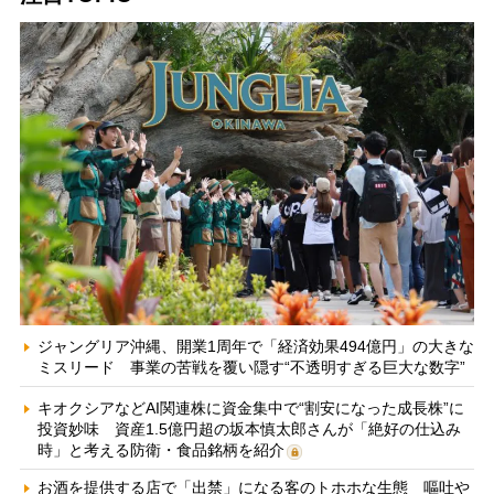
ジャングリア沖縄、開業1周年で「経済効果494億円」の大きな
ミスリード 事業の苦戦を覆い隠す“不透明すぎる巨大な数字”
キオクシアなどAI関連株に資金集中で“割安になった成長株”に
投資妙味 資産1.5億円超の坂本慎太郎さんが「絶好の仕込み
時」と考える防衛・食品銘柄を紹介
お酒を提供する店で「出禁」になる客のトホホな生態 嘔吐や