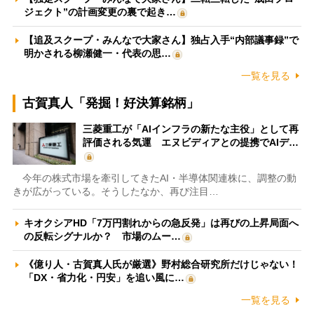
ジェクト”の計画変更の裏で起き…
【追及スクープ・みんなで大家さん】独占入手“内部議事録”で
明かされる柳瀬健一・代表の思…
一覧を見る
古賀真人「発掘！好決算銘柄」
三菱重工が「AIインフラの新たな主役」として再
評価される気運 エヌビディアとの提携でAIデ…
今年の株式市場を牽引してきたAI・半導体関連株に、調整の動
きが広がっている。そうしたなか、再び注目…
キオクシアHD「7万円割れからの急反発」は再びの上昇局面へ
の反転シグナルか？ 市場のムー…
《億り人・古賀真人氏が厳選》野村総合研究所だけじゃない！
「DX・省力化・円安」を追い風に…
一覧を見る