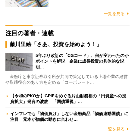
一覧を見る
注目の著者・連載
藤川里絵「さあ、投資を始めよう！」
5年ぶり改訂の「CGコード」、何が変わったのか
ポイントを解説 企業に成長投資の具体的な説
明…
金融庁と東京証券取引所が共同で策定している上場企業の経営
や取締役会のあり方を定める「コーポレート…
【令和のPKOか】GPIFをめぐる片山財務相の「円資産への投
資拡大」発言の波紋 「国債重視」…
インフレでも「物価負け」しない金融商品「物価連動国債」に
注目 元本が物価の動きに合わせ…
一覧を見る