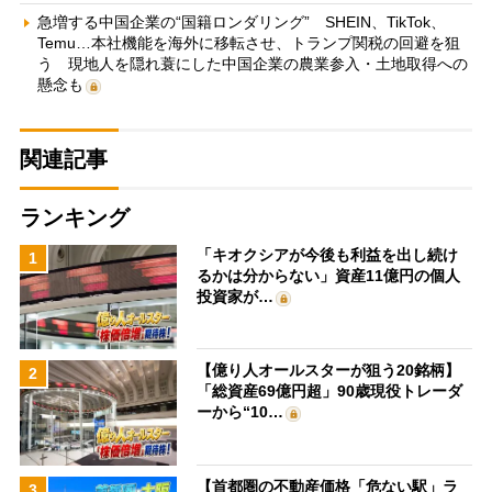
急増する中国企業の“国籍ロンダリング” SHEIN、TikTok、
Temu…本社機能を海外に移転させ、トランプ関税の回避を狙
う 現地人を隠れ蓑にした中国企業の農業参入・土地取得への
懸念も
関連記事
ランキング
「キオクシアが今後も利益を出し続け
1
るかは分からない」資産11億円の個人
投資家が…
【億り人オールスターが狙う20銘柄】
2
「総資産69億円超」90歳現役トレーダ
ーから“10…
【首都圏の不動産価格「危ない駅」ラ
3