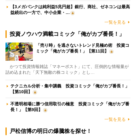
【3メガバンクは純利益5兆円超】銀行、商社、ゼネコンは最高
益続出の一方で、中小企業・…
一覧を見る
投資ノウハウ満載コミック「俺がカブ番長！」
「売り時」を逃さないトレンド見極め術 投資コ
ミック「俺がカブ番長！」【第11回】
かつて投資情報雑誌「マネーポスト」にて、圧倒的な情報量が
詰め込まれた「天下無敵の株コミック」とし…
テクニカル分析・集中講義 投資コミック「俺がカブ番長！」
【第10回】
不透明相場に勝つ信用取引の極意 投資コミック「俺がカブ番
長！」【第9回】
一覧を見る
戸松信博の明日の爆騰株を探せ！