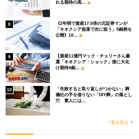
れる期待の高…
《2年弱で資産17.5倍の元証券マンが
8
「キオクシア急落で次に狙う」5銘柄を
公開》10…
【資産11億円マック・チェリーさん厳
9
選「キオクシア・ショック」後に大化
け期待4銘…
「失敗すると取り返しがつかない」葬
10
儀社の手を借りない「DIY葬」の落とし
穴 素人には…
一覧を見る