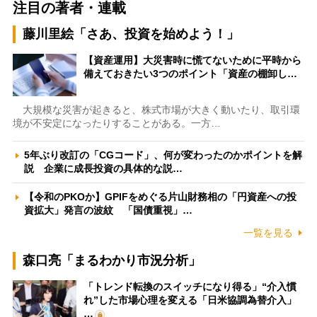
注目の著者・連載
藤川里絵「さあ、投資を始めよう！」
【資産運用】大災害時に慌てないために平時から
備えておきたい3つのポイント「資産の棚卸し…
大規模な災害が起きると、株式市場が大きく動いたり、取引環
境が不安定になったりすることがある。一方…
5年ぶり改訂の「CGコード」、何が変わったのかポイントを解
説 企業に成長投資の具体的な説…
【令和のPKOか】GPIFをめぐる片山財務相の「円資産への投
資拡大」発言の波紋 「国債重視」…
一覧を見る
森口亮「まるわかり市況分析」
「トレンド転換のスイッチになり得る」“介入慣
れ”した市場心理を変える「日米協調為替介入」
…