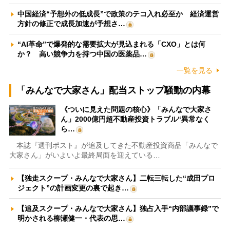
中国経済“予想外の低成長”で政策のテコ入れ必至か 経済運営
方針の修正で成長加速が予想さ…
“AI革命”で爆発的な需要拡大が見込まれる「CXO」とは何
か？ 高い競争力を持つ中国の医薬品…
一覧を見る
「みんなで大家さん」配当ストップ騒動の内幕
《ついに見えた問題の核心》「みんなで大家さ
ん」2000億円超不動産投資トラブル“異常なく
ら…
本誌『週刊ポスト』が追及してきた不動産投資商品「みんなで
大家さん」がいよいよ最終局面を迎えている…
【独走スクープ・みんなで大家さん】二転三転した“成田プロ
ジェクト”の計画変更の裏で起き…
【追及スクープ・みんなで大家さん】独占入手“内部議事録”で
明かされる柳瀬健一・代表の思…