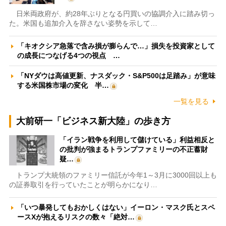
日米両政府が、約28年ぶりとなる円買いの協調介入に踏み切っ
た。米国も追加介入を辞さない姿勢を示して…
「キオクシア急落で含み損が膨らんで…」損失を投資家として
の成長につなげる4つの視点 …
「NYダウは高値更新、ナスダック・S&P500は足踏み」が意味
する米国株市場の変化 半…
一覧を見る
大前研一「ビジネス新大陸」の歩き方
「イラン戦争を利用して儲けている」利益相反と
の批判が強まるトランプファミリーの不正蓄財
疑…
トランプ大統領のファミリー信託が今年1～3月に3000回以上も
の証券取引を行っていたことが明らかになり…
「いつ暴発してもおかしくはない」イーロン・マスク氏とスペ
ースXが抱えるリスクの数々「絶対…