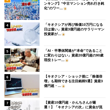
ンキング】“中古マンション売れ行き鈍
化”のワー…
「キオクシアが再び株価10万円になる
4
日は遠い」資産3億円超のサラリーマン
投資家が…
「AI・半導体関連が“本命”であること
5
に変わりはない」資産20億円超の90歳
現役トレー…
【キオクシア・ショック後に「株価倍
6
増」も期待できる注目銘柄5選】資産3
億円超・…
【資産10億円超・かんちさんが厳
7
選！】「キオクシアの次」に資金が流