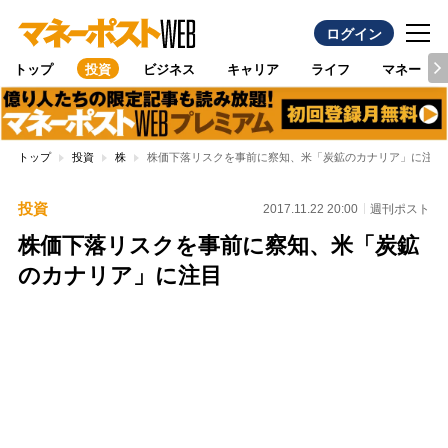
ログイン
トップ
投資
ビジネス
キャリア
ライフ
マネー
トップ
投資
株
株価下落リスクを事前に察知、米「炭鉱のカナリア」に注目
投資
2017.11.22 20:00
週刊ポスト
株価下落リスクを事前に察知、米「炭鉱
のカナリア」に注目
Loaded
:
96.26%
/
Unmute