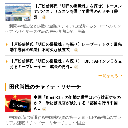
【戸松信博氏「明日の爆騰株」を探せ】トーメン
デバイス：サムスンを通じて世界のAIメモリ需
要…
新聞や雑誌など多数の金融メディアに出演するグローバルリン
クアドバイザーズ代表の戸松信博氏が、最新…
【戸松信博氏「明日の爆騰株」を探せ】レーザーテック：最先
端半導体の製造に不可欠な検査装…
【戸松信博氏「明日の爆騰株」を探せ】TDK：AIインフラを支
えるキープレーヤー 成長の再評…
一覧を見る
田代尚機のチャイナ・リサーチ
中国「Kimi K3」の衝撃に世界はどう対応するの
か？ 米財務長官が検討する「蒸留を行う中国
AI…
中国経済に精通する中国株投資の第一人者・田代尚機氏のプレ
ミアム連載「チャイナ・リサーチ」。中国企…