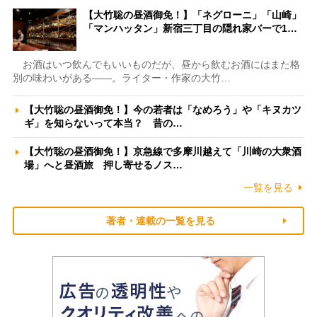
【大竹聡の昼酒御免！】「ネグローニ」「山崎」
「マンハッタン」新宿三丁目の隠れ家バーで1…
お酒はいつ飲んでもいいものだが、昼から飲むお酒にはまた格
別の味わいがある――。ライター・作家の大竹…
【大竹聡の昼酒御免！】今の若者は「なめろう」や「キヌカツ
ギ」を知らないって本当？ 昔の…
【大竹聡の昼酒御免！】京急線で多摩川越えて「川崎の大衆酒
場」へと昼酒旅 押し寄せるノス…
一覧を見る
著者・連載の一覧を見る