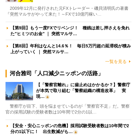
2009年12月に発行された元FXトレーダー・磯貝清明氏の著書
『突然マルサがやって来た！～FXで10億円稼い…
【第9回】もう一度FXでリベンジ！ 種銭は差し押さえを免れ
た”ヒミツのお金” ｜ 突然マルサ…
【第8回】年利はなんと14.6％！ 毎日5万円超の延滞税が積み
上がっていく ｜ 突然マルサ…
一覧を見る
河合雅司「人口減少ニッポンの活路」
【「警察官離れ」に歯止めはかかるか？】警察庁
が本気で取り組む「警察組織の構造改革」 実
現…
警察庁が目下、頭を悩ませているのが「警察官不足」だ。警察
官の採用試験の受験者数は10年間で2分の1以…
【安全・安心ニッポンの危機】採用試験受験者数は10年間で2
分の1以下に！ 出生数減がも…