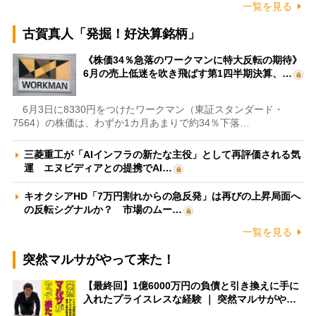
一覧を見る
古賀真人「発掘！好決算銘柄」
《株価34％急落のワークマンに特大反転の期待》
6月の売上低迷を吹き飛ばす第1四半期決算、…
6月3日に8330円をつけたワークマン（東証スタンダード・
7564）の株価は、わずか1カ月あまりで約34％下落…
三菱重工が「AIインフラの新たな主役」として再評価される気
運 エヌビディアとの提携でAI…
キオクシアHD「7万円割れからの急反発」は再びの上昇局面へ
の反転シグナルか？ 市場のムー…
一覧を見る
突然マルサがやって来た！
【最終回】1億6000万円の負債と引き換えに手に
入れたプライスレスな経験 ｜ 突然マルサがや…