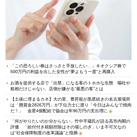
「この恐ろしい株はさっさと手放したい…」キオクシア株で
500万円の利益を出した女性が“夢よもう一度”と再購入
お酒を提供する店で「出禁」になる客のトホホな生態 嘔吐や
粗相だけじゃない、店側が嫌がる“最悪の客”とは
【土俵に埋まるカネ】大の里、豊昇龍が黒星続きの名古屋場所
は「懸賞金2826万円」が下位力士に渡り「今日はみんなで焼肉
だ！」 金星4個配給で協会は年96万円の支出増に
「何がやりたいのか分からない」竹中平蔵氏が語る高市内閣の
評価 「給付付き税額控除はその場しのぎ」いま不可欠なの
は“社会保障制度の改革議論”と指摘