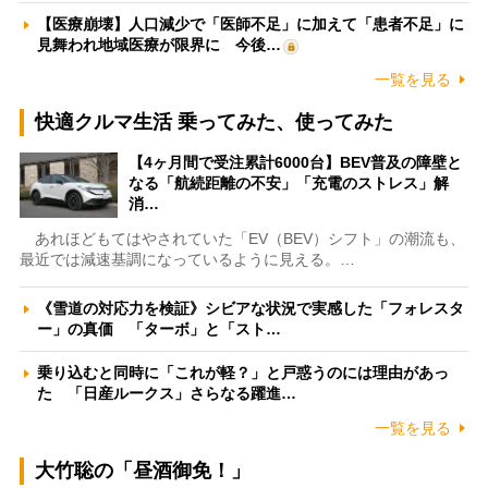
【医療崩壊】人口減少で「医師不足」に加えて「患者不足」に
見舞われ地域医療が限界に 今後…
一覧を見る
快適クルマ生活 乗ってみた、使ってみた
【4ヶ月間で受注累計6000台】BEV普及の障壁と
なる「航続距離の不安」「充電のストレス」解
消…
あれほどもてはやされていた「EV（BEV）シフト」の潮流も、
最近では減速基調になっているように見える。…
《雪道の対応力を検証》シビアな状況で実感した「フォレスタ
ー」の真価 「ターボ」と「スト…
乗り込むと同時に「これが軽？」と戸惑うのには理由があっ
た 「日産ルークス」さらなる躍進…
一覧を見る
大竹聡の「昼酒御免！」